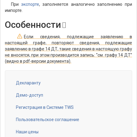
При
экспорте
, заполняется аналогично заполнению при
импорте.
Особенности
Если сведения, подлежащие заявлению в
настоящей графе, повторяют сведения, подлежащие
заявлению в графе 14 ДТ, такие сведения в настоящую графу
не вносятся, при этом производится запись: “см. графу 14 ДТ”
(видно в pdf-версии документа).
Декларанту
Footer
menu
Демо-доступ
Регистрация в Системе TWS
Пользовательское соглашение
Наши цены