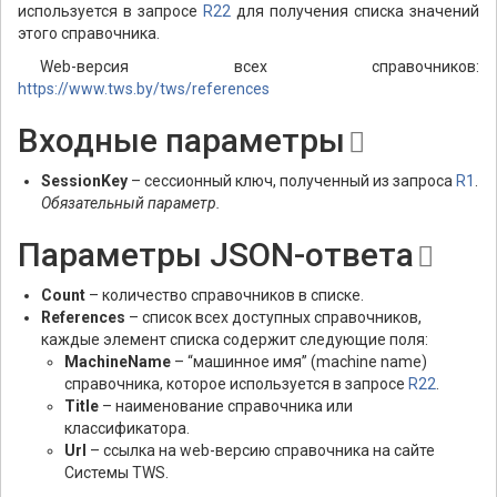
используется в запросе
R22
для получения списка значений
этого справочника.
Web-версия всех справочников:
https://www.tws.by/tws/references
Входные параметры
SessionKey
– сессионный ключ, полученный из запроса
R1
.
Обязательный параметр.
Параметры JSON-ответа
Count
– количество справочников в списке.
References
– список всех доступных справочников,
каждые элемент списка содержит следующие поля:
MachineName
– “машинное имя” (machine name)
справочника, которое используется в запросе
R22
.
Title
– наименование справочника или
классификатора.
Url
– ссылка на web-версию справочника на сайте
Системы TWS.