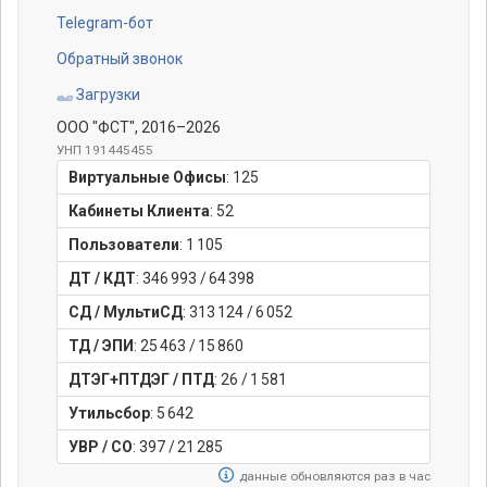
Telegram-бот
Обратный звонок
Загрузки
ООО "ФСТ"
, 2016–2026
УНП 191445455
Виртуальные Офисы
:
125
Кабинеты Клиента
:
52
Пользователи
:
1 105
ДТ / КДТ
:
346 993
/
64 398
СД / МультиСД
:
313 124
/
6 052
ТД / ЭПИ
:
25 463
/
15 860
ДТЭГ+ПТДЭГ / ПТД
:
26
/
1 581
Утильсбор
:
5 642
УВР / СО
:
397
/
21 285
данные обновляются раз в час