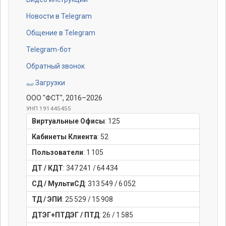
Новости в Telegram
Общение в Telegram
Telegram-бот
Обратный звонок
Загрузки
ООО "ФСТ"
, 2016–2026
УНП 191445455
Виртуальные Офисы
:
125
Кабинеты Клиента
:
52
Пользователи
:
1 105
ДТ / КДТ
:
347 241
/
64 434
СД / МультиСД
:
313 549
/
6 052
ТД / ЭПИ
:
25 529
/
15 908
ДТЭГ+ПТДЭГ / ПТД
:
26
/
1 585