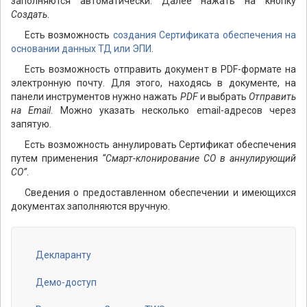
заполняются автоматически. Далее нажать на кнопку
Создать
.
Есть возможность
создания Сертификата обеспечения на
основании данных ТД или ЭПИ
.
Есть возможность отправить документ в PDF-формате на
электронную почту. Для этого, находясь в документе, на
панели инструментов нужно нажать
PDF
и выбрать
Отправить
на Email
. Можно указать несколько email-адресов через
запятую.
Есть возможность аннулировать Сертификат обеспечения
путем применения
“Смарт-клонирование СО в аннулирующий
СО”
.
Сведения о предоставленном обеспечении и имеющихся
документах заполняются вручную.
Декларанту
Footer
menu
Демо-доступ