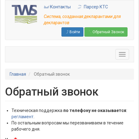
Перейти
Контакты
Парсер КТС
к
основному
Система, созданная декларантами для
содержанию
декларантов
Войти
Обратный Звонок
Главная
Обратный звонок
Обратный звонок
Техническая поддержка
по телефону не оказывается
:
регламент
.
По остальным вопросам мы перезваниваем в течение
рабочего дня.