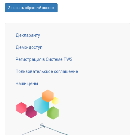
captcha script
Заказать обратный звонок
Декларанту
Footer
menu
Демо-доступ
Регистрация в Системе TWS
Пользовательское соглашение
Наши цены