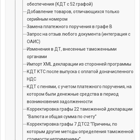
обеспечения (КДТ с 52 графой)
Добавление товаров, отличающихся только
серийным номером
Замена платежного поручения в графе B
Запрос на отзыв любого документа (интеграция с
ОАИС)
Изменения в ДТ, внесенные таможенными
органами
Импорт XML декларации из сторонней программы
КДТ КТС после выпуска с оплатой доначисленного
НДС
КДТ с пенями, с учетом платежного поручения, на
котором были денежные средства в период
возникновения задолженности
Корректировка графы 22 таможенной декларации
“Валюта и общая сумма по счету”
Корректировка графы 7 ДТС2 “Причины, по
которым другие методы определения таможенной
стоимости неприменимы”