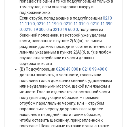
попадают в одни и те же подсубпозиции только в
том случае, если они содержат шкуру и
подкожный жир.
Если отруба, попадающие в подсубпозиции
0210
11 110 0
,
0210 11 190 0
,
0210 11 310 0
,
0210 11 390
0
,
0210 19 300 0
и
0210 19 600 0
, получены из
беконной половинки, из которой уже удалены
кости, названные в пункте 2(А)(ж), то линии
разделки должны проходить соответственно по
линиям, указанным в пункте 2(А)(б, в, г); в любом
случае эти отруба или их части должны
содержать кости.
(В) Подсубпозиции
0206 49 000
и
0210 99 490 0
должны включать, в частности, головы или
половины голов домашних свиней с удаленными
или неудаленными мозгом, щекой или языком и
их части. Голова отделяется от остальной части
полутуши следующим образом: – прямым
отрубом параллельно черепу; или – отрубом
параллельно черепу до уровня глаз и далее
наклонно к передней части таким образом,
чтобы оставить щековину, прикрепленной к
полутуше. Щеки, свиные пятачки и уши, а также