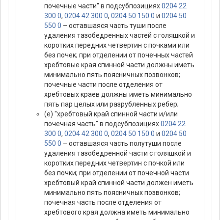
почечные части" в подсубпозициях
0204 22
300 0
,
0204 42 300 0
,
0204 50 150 0
и
0204 50
550 0
– оставшаяся часть туши после
удаления тазобедренных частей с голяшкой и
коротких передних четвертин с почками или
без почек; при отделении от почечных частей
хребтовые края спинной части должны иметь
минимально пять поясничных позвонков;
почечные части после отделения от
хребтовых краев должны иметь минимально
пять пар целых или разрубленных ребер;
(е) "хребтовый край спинной части и/или
почечная часть" в подсубпозициях
0204 22
300 0
,
0204 42 300 0
,
0204 50 150 0
и
0204 50
550 0
– оставшаяся часть полутуши после
удаления тазобедренной части с голяшкой и
коротких передних четвертин с почкой или
без почки; при отделении от почечной части
хребтовый край спинной части должен иметь
минимально пять поясничных позвонков;
почечная часть после отделения от
хребтового края должна иметь минимально