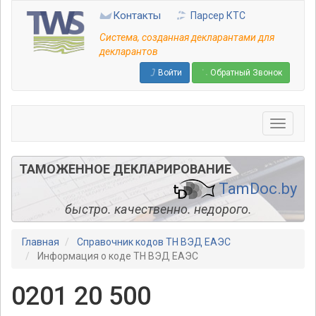
Перейти
Контакты
Парсер КТС
к
основному
Система, созданная декларантами для
содержанию
декларантов
Войти
Обратный Звонок
ТАМОЖЕННОЕ ДЕКЛАРИРОВАНИЕ
TamDoc.by
быстро. качественно. недорого.
Главная
Справочник кодов ТН ВЭД ЕАЭС
Информация о коде ТН ВЭД ЕАЭС
0201 20 500