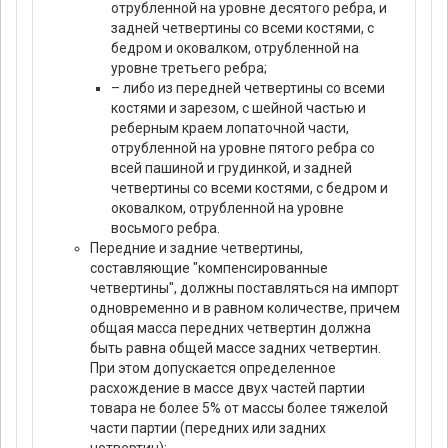
отрубленной на уровне десятого ребра, и
задней четвертины со всеми костями, с
бедром и оковалком, отрубленной на
уровне третьего ребра;
– либо из передней четвертины со всеми
костями и зарезом, с шейной частью и
реберным краем лопаточной части,
отрубленной на уровне пятого ребра со
всей пашиной и грудинкой, и задней
четвертины со всеми костями, с бедром и
оковалком, отрубленной на уровне
восьмого ребра.
Передние и задние четвертины,
составляющие "компенсированные
четвертины", должны поставляться на импорт
одновременно и в равном количестве, причем
общая масса передних четвертин должна
быть равна общей массе задних четвертин.
При этом допускается определенное
расхождение в массе двух частей партии
товара не более 5% от массы более тяжелой
части партии (передних или задних