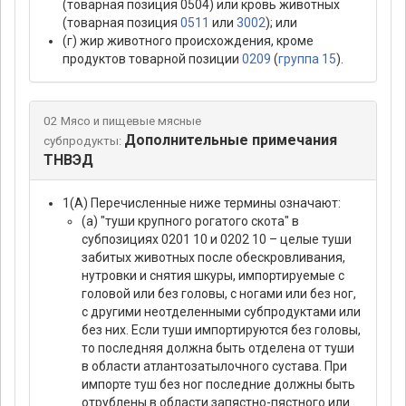
(товарная позиция 0504) или кровь животных
(товарная позиция
0511
или
3002
); или
(г) жир животного происхождения, кроме
продуктов товарной позиции
0209
(
группа 15
).
02 Мясо и пищевые мясные
Дополнительные примечания
субпродукты:
ТНВЭД
1(А) Перечисленные ниже термины означают:
(а) "туши крупного рогатого скота" в
субпозициях 0201 10 и 0202 10 – целые туши
забитых животных после обескровливания,
нутровки и снятия шкуры, импортируемые с
головой или без головы, с ногами или без ног,
с другими неотделенными субпродуктами или
без них. Если туши импортируются без головы,
то последняя должна быть отделена от туши
в области атлантозатылочного сустава. При
импорте туш без ног последние должны быть
отрублены в области запястно-пястного или