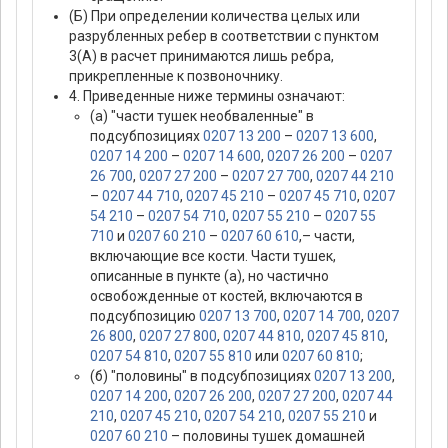
(Б) При определении количества целых или
разрубленных ребер в соответствии с пунктом
3(А) в расчет принимаются лишь ребра,
прикрепленные к позвоночнику.
4. Приведенные ниже термины означают:
(а) "части тушек необваленные" в
подсубпозициях
0207 13 200
–
0207 13 600
,
0207 14 200
–
0207 14 600
,
0207 26 200
–
0207
26 700
,
0207 27 200
–
0207 27 700
,
0207 44 210
–
0207 44 710
,
0207 45 210
–
0207 45 710
,
0207
54 210
–
0207 54 710
,
0207 55 210
–
0207 55
710
и
0207 60 210
–
0207 60 610
,– части,
включающие все кости. Части тушек,
описанные в пункте (а), но частично
освобожденные от костей, включаются в
подсубпозицию
0207 13 700
,
0207 14 700
,
0207
26 800
,
0207 27 800
,
0207 44 810
,
0207 45 810
,
0207 54 810
,
0207 55 810
или
0207 60 810
;
(б) "половины" в подсубпозициях
0207 13 200
,
0207 14 200
,
0207 26 200
,
0207 27 200
,
0207 44
210
,
0207 45 210
,
0207 54 210
,
0207 55 210
и
0207 60 210
– половины тушек домашней