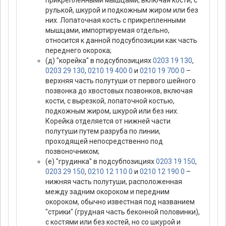
прикрепленными мышцами, включая кости, с
рулькой, шкурой и подкожным жиром или без
них. Лопаточная кость с прикрепленными
мышцами, импортируемая отдельно,
относится к данной подсубпозиции как часть
переднего окорока;
(д) "корейка" в подсубпозициях
0203 19 130
,
0203 29 130
,
0210 19 400 0
и
0210 19 700 0
–
верхняя часть полутуши от первого шейного
позвонка до хвостовых позвонков, включая
кости, с вырезкой, лопаточной костью,
подкожным жиром, шкурой или без них.
Корейка отделяется от нижней части
полутуши путем разруба по линии,
проходящей непосредственно под
позвоночником;
(е) "грудинка" в подсубпозициях
0203 19 150
,
0203 29 150
,
0210 12 110 0
и
0210 12 190 0
–
нижняя часть полутуши, расположенная
между задним окороком и передним
окороком, обычно известная под названием
"стрики" (грудная часть беконной половинки),
с костями или без костей, но со шкурой и