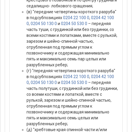
крестцового позвонков и по центру грудины и
седалищно- лобкового сращения;
(в) "передние четвертины короткого разруба"
в подсубпозициях
0204 22 100 0
,
0204 42 100
0
,
0204 50 130 0
и
0204 50 530 0
– передняя
часть туши, с грудинкой или без грудинки, со
всеми костями и лопатками, вместе с рулькой,
зарезом и шейно-спинной частью,
отрубленная под прямым углом к
позвоночнику и содержащая минимально
пять и максимально семь пар целых или
разрубленных ребер;
(г) "передняя четвертина короткого разруба"
в подсубпозициях
0204 22 100 0
,
0204 42 100
0
,
0204 50 130 0
и
0204 50 530 0
– передняя
часть полутуши, с грудинкой или без грудинки,
со всеми костями и лопаткой, вместе с
рулькой, зарезом и шейно-спинной частью,
отрубленная под прямым углом к
позвоночнику и содержащая минимально
пять и максимально семь целых или
разрубленных ребер;
(д) "хребтовые края спинной части и/или