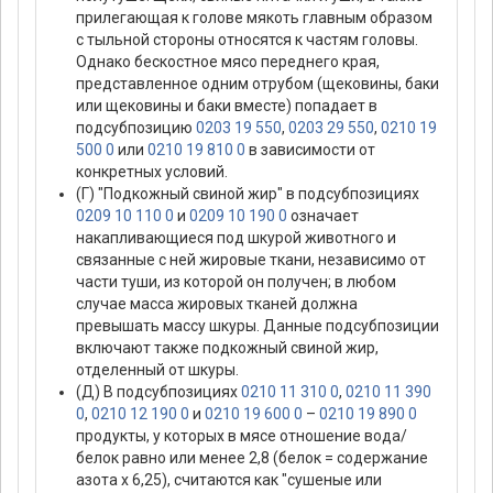
прилегающая к голове мякоть главным образом
с тыльной стороны относятся к частям головы.
Однако бескостное мясо переднего края,
представленное одним отрубом (щековины, баки
или щековины и баки вместе) попадает в
подсубпозицию
0203 19 550
,
0203 29 550
,
0210 19
500 0
или
0210 19 810 0
в зависимости от
конкретных условий.
(Г) "Подкожный свиной жир" в подсубпозициях
0209 10 110 0
и
0209 10 190 0
означает
накапливающиеся под шкурой животного и
связанные с ней жировые ткани, независимо от
части туши, из которой он получен; в любом
случае масса жировых тканей должна
превышать массу шкуры. Данные подсубпозиции
включают также подкожный свиной жир,
отделенный от шкуры.
(Д) В подсубпозициях
0210 11 310 0
,
0210 11 390
0
,
0210 12 190 0
и
0210 19 600 0
–
0210 19 890 0
продукты, у которых в мясе отношение вода/
белок равно или менее 2,8 (белок = содержание
азота х 6,25), считаются как "сушеные или