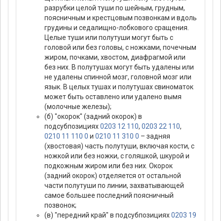
разрубки целой туши по шейным, грудным,
поясничным и крестцовым позвонкам и вдоль
грудины и седалищно-лобкового сращения.
Целые туши или полутуши могут быть с
головой или без головы, с ножками, почечным
жиром, почками, хвостом, диафрагмой или
без них. В полутушах могут быть удалены или
не удалены спинной мозг, головной мозг или
язык. В целых тушах и полутушах свиноматок
может быть оставлено или удалено вымя
(молочные железы);
(б) "окорок" (задний окорок) в
подсубпозициях
0203 12 110
,
0203 22 110
,
0210 11 110 0
и
0210 11 310 0
– задняя
(хвостовая) часть полутуши, включая кости, с
ножкой или без ножки, с голяшкой, шкурой и
подкожным жиром или без них. Окорок
(задний окорок) отделяется от остальной
части полутуши по линии, захватывающей
самое большее последний поясничный
позвонок;
(в) "передний край" в подсубпозициях
0203 19