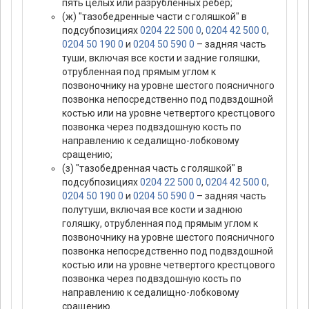
пять целых или разрубленных ребер;
(ж) "тазобедренные части с голяшкой" в
подсубпозициях
0204 22 500 0
,
0204 42 500 0
,
0204 50 190 0
и
0204 50 590 0
– задняя часть
туши, включая все кости и задние голяшки,
отрубленная под прямым углом к
позвоночнику на уровне шестого поясничного
позвонка непосредственно под подвздошной
костью или на уровне четвертого крестцового
позвонка через подвздошную кость по
направлению к седалищно-лобковому
сращению;
(з) "тазобедренная часть с голяшкой" в
подсубпозициях
0204 22 500 0
,
0204 42 500 0
,
0204 50 190 0
и
0204 50 590 0
– задняя часть
полутуши, включая все кости и заднюю
голяшку, отрубленная под прямым углом к
позвоночнику на уровне шестого поясничного
позвонка непосредственно под подвздошной
костью или на уровне четвертого крестцового
позвонка через подвздошную кость по
направлению к седалищно-лобковому
сращению.