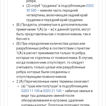
ребре;
(2) отруб "грудинка" в подсубпозиции
0202
30 500
– нижняя часть передней
четвертины, включающая задний край
грудинки и передний край грудинки.
(Б) Продукты, упомянутые в дополнительном
примечании 1(А) (а – ж) к данной группе, могут
быть представлены как с позвоночником, так и
без него.
(В) При определении количества целых или
разрубленных ребер в соответствии с пунктом
1(А) в расчет принимаются только те ребра,
которые не отделены от позвоночника. В случае,
когда позвоночник отсутствует, то следует
учитывать только целые или разрубленные
ребра, которые были соединены с
отсутствующим позвоночником.
2 (А) Перечисленные ниже термины означают:
(а) "туши или полутуши" в подсубпозициях
0203 11 100
и
0203 21 100
– забитые свиньи в
виде туш домашних свиней после
обескровливания и нутровки, удаления
щетины и копыт. Полутуши получают путем