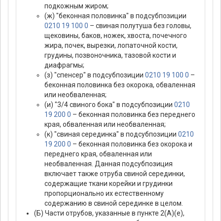
подкожным жиром;
(ж) "беконная половинка" в подсубпозиции
0210 19 100 0
– свиная полутуша без головы,
щековины, баков, ножек, хвоста, почечного
жира, почек, вырезки, лопаточной кости,
грудины, позвоночника, тазовой кости и
диафрагмы;
(з) "спенсер" в подсубпозиции
0210 19 100 0
–
беконная половинка без окорока, обваленная
или необваленная;
(и) "3/4 свиного бока" в подсубпозиции
0210
19 200 0
– беконная половинка без переднего
края, обваленная или необваленная;
(к) "свиная серединка" в подсубпозиции
0210
19 200 0
– беконная половинка без окорока и
переднего края, обваленная или
необваленная. Данная подсубпозиция
включает также отруба свиной серединки,
содержащие ткани корейки и грудинки
пропорционально их естественному
содержанию в свиной серединке в целом.
(Б) Части отрубов, указанные в пункте 2(А)(е),