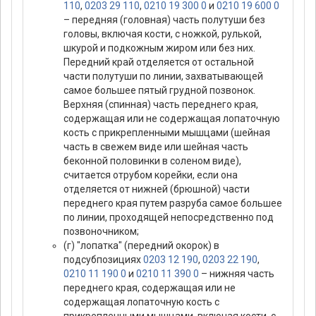
110
,
0203 29 110
,
0210 19 300 0
и
0210 19 600 0
– передняя (головная) часть полутуши без
головы, включая кости, с ножкой, рулькой,
шкурой и подкожным жиром или без них.
Передний край отделяется от остальной
части полутуши по линии, захватывающей
самое большее пятый грудной позвонок.
Верхняя (спинная) часть переднего края,
содержащая или не содержащая лопаточную
кость с прикрепленными мышцами (шейная
часть в свежем виде или шейная часть
беконной половинки в соленом виде),
считается отрубом корейки, если она
отделяется от нижней (брюшной) части
переднего края путем разруба самое большее
по линии, проходящей непосредственно под
позвоночником;
(г) "лопатка" (передний окорок) в
подсубпозициях
0203 12 190
,
0203 22 190
,
0210 11 190 0
и
0210 11 390 0
– нижняя часть
переднего края, содержащая или не
содержащая лопаточную кость с