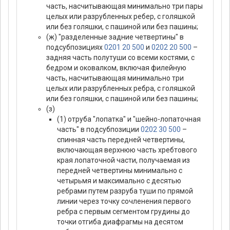
часть, насчитывающая минимально три пары
целых или разрубленных ребер, с голяшкой
или без голяшки, с пашиной или без пашины;
(ж) "разделенные задние четвертины" в
подсубпозициях
0201 20 500
и
0202 20 500
–
задняя часть полутуши со всеми костями, с
бедром и оковалком, включая филейную
часть, насчитывающая минимально три
целых или разрубленных ребра, с голяшкой
или без голяшки, с пашиной или без пашины;
(з)
(1) отруба "лопатка" и "шейно-лопаточная
часть" в подсубпозиции
0202 30 500
–
спинная часть передней четвертины,
включающая верхнюю часть хребтового
края лопаточной части, получаемая из
передней четвертины минимально с
четырьмя и максимально с десятью
ребрами путем разруба туши по прямой
линии через точку сочленения первого
ребра с первым сегментом грудины до
точки отгиба диафрагмы на десятом