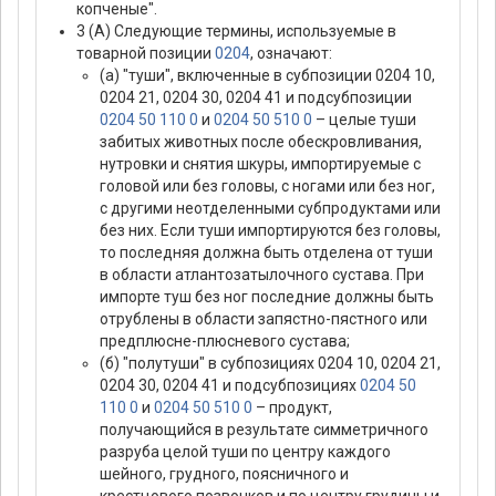
копченые".
3 (А) Следующие термины, используемые в
товарной позиции
0204
, означают:
(а) "туши", включенные в субпозиции 0204 10,
0204 21, 0204 30, 0204 41 и подсубпозиции
0204 50 110 0
и
0204 50 510 0
– целые туши
забитых животных после обескровливания,
нутровки и снятия шкуры, импортируемые с
головой или без головы, с ногами или без ног,
с другими неотделенными субпродуктами или
без них. Если туши импортируются без головы,
то последняя должна быть отделена от туши
в области атлантозатылочного сустава. При
импорте туш без ног последние должны быть
отрублены в области запястно-пястного или
предплюсне-плюсневого сустава;
(б) "полутуши" в субпозициях 0204 10, 0204 21,
0204 30, 0204 41 и подсубпозициях
0204 50
110 0
и
0204 50 510 0
– продукт,
получающийся в результате симметричного
разруба целой туши по центру каждого
шейного, грудного, поясничного и