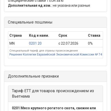
специфические ставки 1 EUR за кг
Дополнительная ед.изм.
: не указана или разные
Специальные пошлины
Страна
Код и наим.
Срок
Ставка
П
MN
0201 20
с 22.07.2026
0%
Специальный тариф для страны происхождения
Решение Коллегии Евразийской Экономической Комиссии № 74 от 16.
Дополнительные признаки
Тариф ЕТТ для товаров происхождением из
Вьетнама
0201 Мясо крупного рогатого скота, свежее или