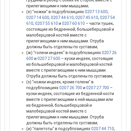
грудины и ребер с обеих ее сторон, вместе с
прилегающими к ним мышцами;
(е) "ножки" в подсубпозициях
0207 13 600
,
0207 14 600
,
0207 44 610
,
0207 45 610
,
0207 54
610
,
0207 55 610
и
0207 60 610
– части тушек,
состоящие из бедренной, большеберцовой и
малоберцовой костей вместе с
прилегающими к ним мышцами. Отруба
должны быть отделены по суставам;
(ж) "голени индеек" в подсубпозициях
0207 26
600
и
0207 27 600
– куски индеек, состоящие
из большеберцовой и малоберцовой костей
вместе с прилегающими к ним мышцами.
Отруба должны быть отделены по суставам;
(з) "ножки индеек, кроме голени" в
подсубпозициях
0207 26 700
и
0207 27 700
–
куски индеек, состоящие из бедренной кости
вместе с прилегающими к ней мышцами или
из бедренной, большеберцовой и
малоберцовой костей вместе с
прилегающими к ним мышцами. Отруба
должны быть отделены по суставам;
(и) "палетоты" в подсубпозициях
0207 44 710
,