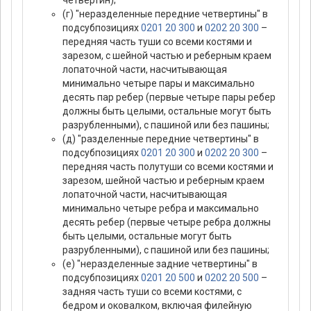
четвертин);
(г) "неразделенные передние четвертины" в
подсубпозициях
0201 20 300
и
0202 20 300
–
передняя часть туши со всеми костями и
зарезом, с шейной частью и реберным краем
лопаточной части, насчитывающая
минимально четыре пары и максимально
десять пар ребер (первые четыре пары ребер
должны быть целыми, остальные могут быть
разрубленными), с пашиной или без пашины;
(д) "разделенные передние четвертины" в
подсубпозициях
0201 20 300
и
0202 20 300
–
передняя часть полутуши со всеми костями и
зарезом, шейной частью и реберным краем
лопаточной части, насчитывающая
минимально четыре ребра и максимально
десять ребер (первые четыре ребра должны
быть целыми, остальные могут быть
разрубленными), с пашиной или без пашины;
(е) "неразделенные задние четвертины" в
подсубпозициях
0201 20 500
и
0202 20 500
–
задняя часть туши со всеми костями, с
бедром и оковалком, включая филейную