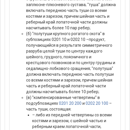
заплюсне-плюсневого сустава; "туша" должна
включать переднюю часть туши со всеми
костями и зарезом, причем шейная часть и
реберный край лопаточной части должны
насчитывать более 10 пар ребер;
(б) "полутуши крупного рогатого скота" в
субпозициях 0201 10 и 0202 10 –продукт,
получающийся в результате симметричного
разруба целой туши по центру каждого
шейного, грудного, поясничного и
крестцового позвонков и по центру грудины и
седалищно-лобкового сращения; "полутуша"
должна включать переднюю часть полутуши
со всеми костями и зарезом, причем шейная
часть и реберный край лопаточной части
должны насчитывать более 10 ребер;
(в) "компенсированные четвертины" в
подсубпозициях
0201 20 200
и
0202 20 100
–
часть туши, состоящая:
– либо из передней четвертины со всеми
костями и зарезом, с шейной частью и
реберным краем лопаточной части,