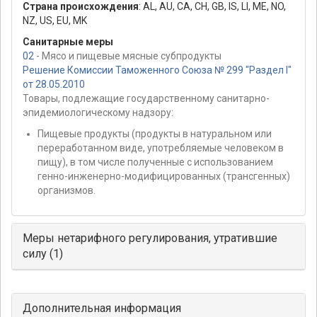
Страна происхождения
:
AL
,
AU
,
CA
,
CH
,
GB
,
IS
,
LI
,
ME
,
NO
,
NZ
,
US
,
EU
,
MK
Санитарные меры
02
- Мясо и пищевые мясные субпродукты
Решение Комиссии Таможенного Союза № 299 "Раздел I"
от 28.05.2010
Товары, подлежащие государственному санитарно-
эпидемиологическому надзору:
Пищевые продукты (продукты в натуральном или
переработанном виде, употребляемые человеком в
пищу), в том числе полученные с использованием
генно-инженерно-модифицированных (трансгенных)
организмов.
Меры нетарифного регулирования, утратившие
силу (1)
Дополнительная информация