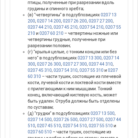
птицы, полученные при разрезании вдоль
грудины и спинного хребта;
(в) "четвертины" в подсубпозициях
0207 13
200
,
0207 14 200
,
0207 26 200
,
0207 27 200
,
0207 44 210
,
0207 45 210
,
0207 54 210
,
0207 55
210
и
0207 60 210
– четвертины ножные или
четвертины грудные, полученные при
разрезании половин;
(г) "крылья целые, с тонким концом или без
него" в подсубпозициях
0207 13 300
,
0207 14
300
,
0207 26 300
,
0207 27 300
,
0207 44 310
,
0207 45 310
,
0207 54 310
,
0207 55 310
и
0207
60 310
– части тушек, состоящие из плечевой
кости, лучевой кости и локтевой кости вместе
с прилегающими к ним мышцами. Тонкий
конец, включающий кистевую кость, может
быть удален. Отруба должны быть отделены
по суставам;
(д) "грудки" в подсубпозициях
0207 13 500
,
0207 14 500
,
0207 26 500
,
0207 27 500
,
0207 44
510
,
0207 45 510
,
0207 54 510
,
0207 55 510
и
0207 60 510
– части тушек, состоящие из