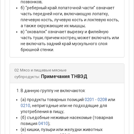
позвонков;
б) “реберный край лопаточной части” означает
часть передней ноги, включающую лопатку,
плечевую кость, лучевую кость и локтевую кость,
а также окружающие их мышцы;
в) “оковалок” означает вырезку и филейную
часть туши; причем кострец может включать или
не включать задний край мускульного слоя
брюшной стенки.
02 Мясо и пищевые мясные
Примечания ТНВЭД
субпродукты:
В данную группу не включаются:
(а) продукты товарных позиций
0201
-
0208
или
0210
, непригодные или не подходящие для
употребления в пищу;
(б) съедобные неживые насекомые (товарная
позиция
0410
);
(в) кишки, пузыри или желудки животных