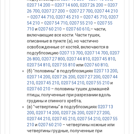
0207 14 200
–
0207 14 600
,
0207 26 200
–
0207
26 700
,
0207 27 200
–
0207 27 700
,
0207 44 210
–
0207 44 710
,
0207 45 210
–
0207 45 710
,
0207
54 210
–
0207 54 710
,
0207 55 210
–
0207 55
710
и
0207 60 210
–
0207 60 610
,– части,
включающие все кости. Части тушек,
описанные в пункте (а), но частично
освобожденные от костей, включаются в
подсубпозицию
0207 13 700
,
0207 14 700
,
0207
26 800
,
0207 27 800
,
0207 44 810
,
0207 45 810
,
0207 54 810
,
0207 55 810
или
0207 60 810
;
(б) "половины" в подсубпозициях
0207 13 200
,
0207 14 200
,
0207 26 200
,
0207 27 200
,
0207 44
210
,
0207 45 210
,
0207 54 210
,
0207 55 210
и
0207 60 210
– половины тушек домашней
птицы, полученные при разрезании вдоль
грудины и спинного хребта;
(в) "четвертины" в подсубпозициях
0207 13
200
,
0207 14 200
,
0207 26 200
,
0207 27 200
,
0207 44 210
,
0207 45 210
,
0207 54 210
,
0207 55
210
и
0207 60 210
– четвертины ножные или
четвертины грудные, полученные при