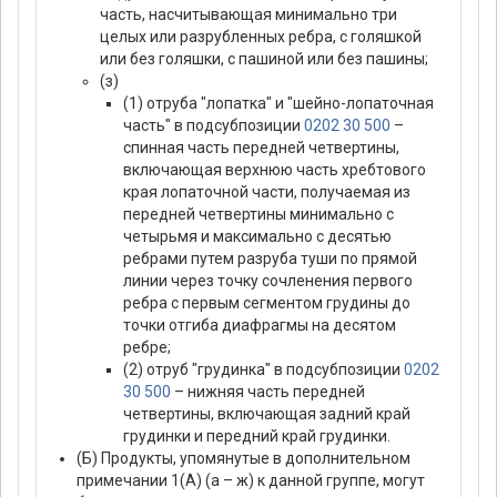
часть, насчитывающая минимально три
целых или разрубленных ребра, с голяшкой
или без голяшки, с пашиной или без пашины;
(з)
(1) отруба "лопатка" и "шейно-лопаточная
часть" в подсубпозиции
0202 30 500
–
спинная часть передней четвертины,
включающая верхнюю часть хребтового
края лопаточной части, получаемая из
передней четвертины минимально с
четырьмя и максимально с десятью
ребрами путем разруба туши по прямой
линии через точку сочленения первого
ребра с первым сегментом грудины до
точки отгиба диафрагмы на десятом
ребре;
(2) отруб "грудинка" в подсубпозиции
0202
30 500
– нижняя часть передней
четвертины, включающая задний край
грудинки и передний край грудинки.
(Б) Продукты, упомянутые в дополнительном
примечании 1(А) (а – ж) к данной группе, могут