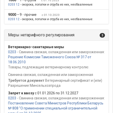
1000
–
1 - отруба
с 01.10.2023
0203 12
- окорока, лопатки и отруба из них, необваленные:
9000
–
9 - прочие
с 01.10.2023
0203 12
- окорока, лопатки и отруба из них, необваленные:
Меры нетарифного регулирования
3
Ветеринарно-санитарные меры
0203
- Свинина свежая, охлажденная или замороженная:
Решение Комиссии Таможенного Союза № 317 от
18.06.2010
Товары, подлежащие ветеринарному контролю:
Свинина свежая, охлажденная или замороженная
Требуется документ
Ветеринарный сертификат и (или)
Разрешение Минсельхозпрода
Запрет к ввозу
с 01.01.2026 по 31.12.2027
0203
- Свинина свежая, охлажденная или замороженная:
Постановление Совета Министров Республики Беларусь
№ 808 "О применении специальной ограничительной