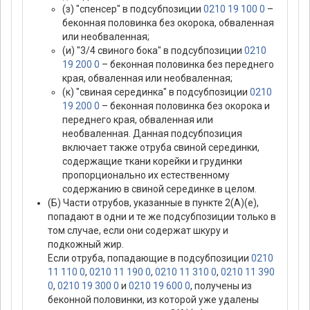
(з) "спенсер" в подсубпозиции
0210 19 100 0
–
беконная половинка без окорока, обваленная
или необваленная;
(и) "3/4 свиного бока" в подсубпозиции
0210
19 200 0
– беконная половинка без переднего
края, обваленная или необваленная;
(к) "свиная серединка" в подсубпозиции
0210
19 200 0
– беконная половинка без окорока и
переднего края, обваленная или
необваленная. Данная подсубпозиция
включает также отруба свиной серединки,
содержащие ткани корейки и грудинки
пропорционально их естественному
содержанию в свиной серединке в целом.
(Б) Части отрубов, указанные в пункте 2(А)(е),
попадают в одни и те же подсубпозиции только в
том случае, если они содержат шкуру и
подкожный жир.
Если отруба, попадающие в подсубпозиции
0210
11 110 0
,
0210 11 190 0
,
0210 11 310 0
,
0210 11 390
0
,
0210 19 300 0
и
0210 19 600 0
, получены из
беконной половинки, из которой уже удалены