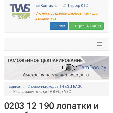
Перейти
Контакты
Парсер КТС
к
основному
Система, созданная декларантами для
содержанию
декларантов
Войти
Обратный Звонок
ТАМОЖЕННОЕ ДЕКЛАРИРОВАНИЕ
TamDoc.by
быстро. качественно. недорого.
Главная
Справочник кодов ТН ВЭД ЕАЭС
Информация о коде ТН ВЭД ЕАЭС
0203 12 190 лопатки и