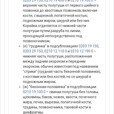
0203 29 130
,
0210 19 400 0
и
0210 19 700 0
–
верхняя часть полутуши от первого шейного
позвонка до хвостовых позвонков, включая
кости, с вырезкой, лопаточной костью,
подкожным жиром, шкурой или без них.
Корейка отделяется от нижней части
полутуши путем разруба по линии,
проходящей непосредственно под
позвоночником;
(е) "грудинка" в подсубпозициях
0203 19 150
,
0203 29 150
,
0210 12 110 0
и
0210 12 190 0
–
нижняя часть полутуши, расположенная
между задним окороком и передним
окороком, обычно известная под названием
"стрики" (грудная часть беконной половинки),
с костями или без костей, но со шкурой и
подкожным жиром;
(ж) "беконная половинка" в подсубпозиции
0210 19 100 0
– свиная полутуша без головы,
щековины, баков, ножек, хвоста, почечного
жира, почек, вырезки, лопаточной кости,
грудины, позвоночника, тазовой кости и
диафрагмы;