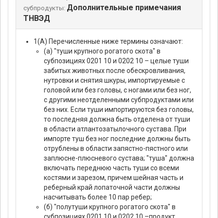
Дополнительные примечания
субпродукты:
ТНВЭД
1(А) Перечисленные ниже термины означают:
(а) "туши крупного рогатого скота" в
субпозициях 0201 10 и 0202 10 – целые туши
забитых животных после обескровливания,
нутровки и снятия шкуры, импортируемые с
головой или без головы, с ногами или без ног,
с другими неотделенными субпродуктами или
без них. Если туши импортируются без головы,
то последняя должна быть отделена от туши
в области атлантозатылочного сустава. При
импорте туш без ног последние должны быть
отрублены в области запястно-пястного или
заплюсне-плюсневого сустава; "туша" должна
включать переднюю часть туши со всеми
костями и зарезом, причем шейная часть и
реберный край лопаточной части должны
насчитывать более 10 пар ребер;
(б) "полутуши крупного рогатого скота" в
субпозициях 0201 10 и 0202 10 –продукт,