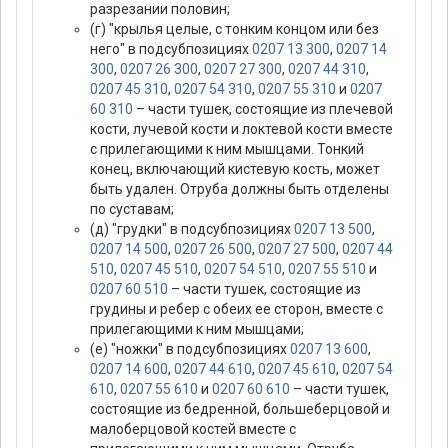
разрезании половин;
(г) "крылья целые, с тонким концом или без
него" в подсубпозициях
0207 13 300
,
0207 14
300
,
0207 26 300
,
0207 27 300
,
0207 44 310
,
0207 45 310
,
0207 54 310
,
0207 55 310
и
0207
60 310
– части тушек, состоящие из плечевой
кости, лучевой кости и локтевой кости вместе
с прилегающими к ним мышцами. Тонкий
конец, включающий кистевую кость, может
быть удален. Отруба должны быть отделены
по суставам;
(д) "грудки" в подсубпозициях
0207 13 500
,
0207 14 500
,
0207 26 500
,
0207 27 500
,
0207 44
510
,
0207 45 510
,
0207 54 510
,
0207 55 510
и
0207 60 510
– части тушек, состоящие из
грудины и ребер с обеих ее сторон, вместе с
прилегающими к ним мышцами;
(е) "ножки" в подсубпозициях
0207 13 600
,
0207 14 600
,
0207 44 610
,
0207 45 610
,
0207 54
610
,
0207 55 610
и
0207 60 610
– части тушек,
состоящие из бедренной, большеберцовой и
малоберцовой костей вместе с