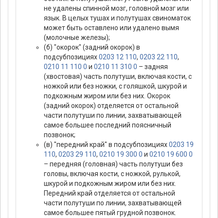
не удалены спинной мозг, головной мозг или
язык. В целых тушах и полутушах свиноматок
может быть оставлено или удалено вымя
(молочные железы);
(б) "окорок" (задний окорок) в
подсубпозициях
0203 12 110
,
0203 22 110
,
0210 11 110 0
и
0210 11 310 0
– задняя
(хвостовая) часть полутуши, включая кости, с
ножкой или без ножки, с голяшкой, шкурой и
подкожным жиром или без них. Окорок
(задний окорок) отделяется от остальной
части полутуши по линии, захватывающей
самое большее последний поясничный
позвонок;
(в) "передний край" в подсубпозициях
0203 19
110
,
0203 29 110
,
0210 19 300 0
и
0210 19 600 0
– передняя (головная) часть полутуши без
головы, включая кости, с ножкой, рулькой,
шкурой и подкожным жиром или без них.
Передний край отделяется от остальной
части полутуши по линии, захватывающей
самое большее пятый грудной позвонок.