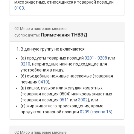
мясо животных, относящихся к товарной позиции
0103
.
02 Мясо и пищевые мясные
Примечания ТНВЭД
субпродукты:
В данную группу не включаются:
(а) продукты товарных позиций
0201
-
0208
или
0210
, непригодные или не подходящие для
употребления в пищу;
(б) съедобные неживые насекомые (товарная
позиция
0410
);
(в) кишки, пузыри или желудки животных
(товарная позиция 0504) или кровь животных
(товарная позиция
0511
или
3002
); или
(г) жир животного происхождения, кроме
продуктов товарной позиции
0209
(
группа 15
).
02 Мясо и пищевые мясные