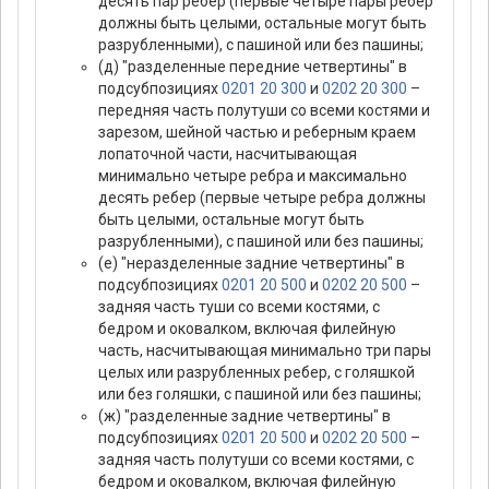
десять пар ребер (первые четыре пары ребер
должны быть целыми, остальные могут быть
разрубленными), с пашиной или без пашины;
(д) "разделенные передние четвертины" в
подсубпозициях
0201 20 300
и
0202 20 300
–
передняя часть полутуши со всеми костями и
зарезом, шейной частью и реберным краем
лопаточной части, насчитывающая
минимально четыре ребра и максимально
десять ребер (первые четыре ребра должны
быть целыми, остальные могут быть
разрубленными), с пашиной или без пашины;
(е) "неразделенные задние четвертины" в
подсубпозициях
0201 20 500
и
0202 20 500
–
задняя часть туши со всеми костями, с
бедром и оковалком, включая филейную
часть, насчитывающая минимально три пары
целых или разрубленных ребер, с голяшкой
или без голяшки, с пашиной или без пашины;
(ж) "разделенные задние четвертины" в
подсубпозициях
0201 20 500
и
0202 20 500
–
задняя часть полутуши со всеми костями, с
бедром и оковалком, включая филейную