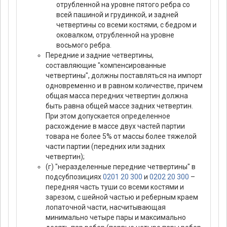
отрубленной на уровне пятого ребра со
всей пашиной и грудинкой, и задней
четвертины со всеми костями, с бедром и
оковалком, отрубленной на уровне
восьмого ребра.
Передние и задние четвертины,
составляющие "компенсированные
четвертины", должны поставляться на импорт
одновременно и в равном количестве, причем
общая масса передних четвертин должна
быть равна общей массе задних четвертин.
При этом допускается определенное
расхождение в массе двух частей партии
товара не более 5% от массы более тяжелой
части партии (передних или задних
четвертин);
(г) "неразделенные передние четвертины" в
подсубпозициях
0201 20 300
и
0202 20 300
–
передняя часть туши со всеми костями и
зарезом, с шейной частью и реберным краем
лопаточной части, насчитывающая
минимально четыре пары и максимально