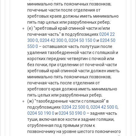
минимально пять поясничных позвонков;
почечные части после отделения от
хребтовых краев должны иметь минимально
пять пар целых или разрубленных ребер;
(е) "хребтовый край спинной части и/или
почечная часть" в подсубпозициях
0204 22
300 0
,
0204 42 300 0
,
0204 50 150 0
и
0204 50
550 0
– оставшаяся часть полутуши после
удаления тазобедренной части с голяшкой и
коротких передних четвертин с почкой или
без почки; при отделении от почечной части
хребтовый край спинной части должен иметь
минимально пять поясничных позвонков;
почечная часть после отделения от
хребтового края должна иметь минимально
пять целых или разрубленных ребер;
(ж) "тазобедренные части с голяшкой" в
подсубпозициях
0204 22 500 0
,
0204 42 500 0
,
0204 50 190 0
и
0204 50 590 0
– задняя часть
туши, включая все кости и задние голяшки,
отрубленная под прямым углом к
позвоночнику на уровне шестого поясничного