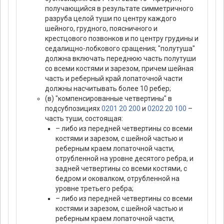
получающийся в результате симметричного
разруба целой туши по центру каждого
шейного, грудного, поясничного и
крестцового позвонков и по центру грудины и
седалищно-лобкового сращения; "полутуша"
должна включать переднюю часть полутуши
со всеми костями и зарезом, причем шейная
часть и реберный край лопаточной части
должны насчитывать более 10 ребер;
(в) "компенсированные четвертины" в
подсубпозициях
0201 20 200
и
0202 20 100
–
часть туши, состоящая:
– либо из передней четвертины со всеми
костями и зарезом, с шейной частью и
реберным краем лопаточной части,
отрубленной на уровне десятого ребра, и
задней четвертины со всеми костями, с
бедром и оковалком, отрубленной на
уровне третьего ребра;
– либо из передней четвертины со всеми
костями и зарезом, с шейной частью и
реберным краем лопаточной части,