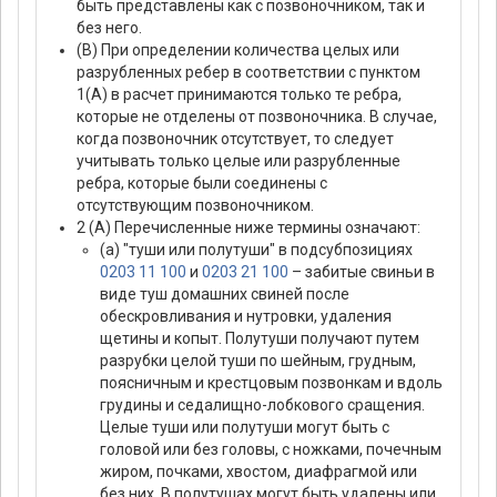
быть представлены как с позвоночником, так и
без него.
(В) При определении количества целых или
разрубленных ребер в соответствии с пунктом
1(А) в расчет принимаются только те ребра,
которые не отделены от позвоночника. В случае,
когда позвоночник отсутствует, то следует
учитывать только целые или разрубленные
ребра, которые были соединены с
отсутствующим позвоночником.
2 (А) Перечисленные ниже термины означают:
(а) "туши или полутуши" в подсубпозициях
0203 11 100
и
0203 21 100
– забитые свиньи в
виде туш домашних свиней после
обескровливания и нутровки, удаления
щетины и копыт. Полутуши получают путем
разрубки целой туши по шейным, грудным,
поясничным и крестцовым позвонкам и вдоль
грудины и седалищно-лобкового сращения.
Целые туши или полутуши могут быть с
головой или без головы, с ножками, почечным
жиром, почками, хвостом, диафрагмой или
без них. В полутушах могут быть удалены или