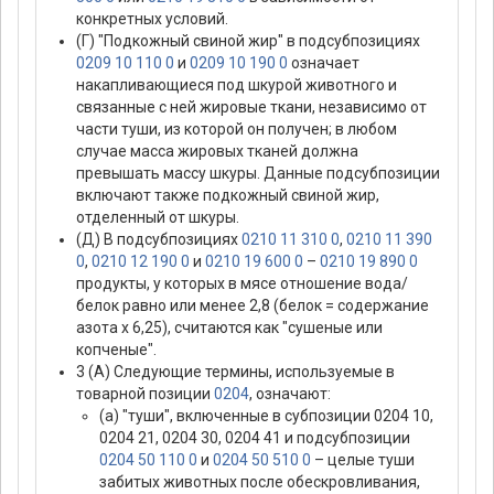
конкретных условий.
(Г) "Подкожный свиной жир" в подсубпозициях
0209 10 110 0
и
0209 10 190 0
означает
накапливающиеся под шкурой животного и
связанные с ней жировые ткани, независимо от
части туши, из которой он получен; в любом
случае масса жировых тканей должна
превышать массу шкуры. Данные подсубпозиции
включают также подкожный свиной жир,
отделенный от шкуры.
(Д) В подсубпозициях
0210 11 310 0
,
0210 11 390
0
,
0210 12 190 0
и
0210 19 600 0
–
0210 19 890 0
продукты, у которых в мясе отношение вода/
белок равно или менее 2,8 (белок = содержание
азота х 6,25), считаются как "сушеные или
копченые".
3 (А) Следующие термины, используемые в
товарной позиции
0204
, означают:
(а) "туши", включенные в субпозиции 0204 10,
0204 21, 0204 30, 0204 41 и подсубпозиции
0204 50 110 0
и
0204 50 510 0
– целые туши
забитых животных после обескровливания,