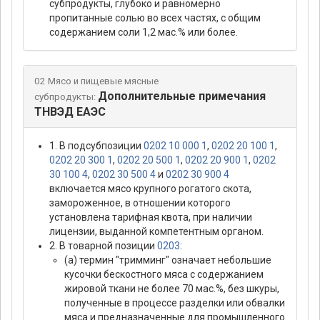
субпродукты, глубоко и равномерно
пропитанные солью во всех частях, с общим
содержанием соли 1,2 мас.% или более.
02 Мясо и пищевые мясные
Дополнительные примечания
субпродукты:
ТНВЭД ЕАЭС
1. В подсубпозиции
0202 10 000 1
,
0202 20 100 1
,
0202 20 300 1
,
0202 20 500 1
,
0202 20 900 1
,
0202
30 100 4
,
0202 30 500 4
и
0202 30 900 4
включается мясо крупного рогатого скота,
замороженное, в отношении которого
установлена тарифная квота, при наличии
лицензии, выданной компетентным органом.
2. В товарной позиции
0203
:
(а) термин "тримминг" означает небольшие
кусочки бескостного мяса с содержанием
жировой ткани не более 70 мас.%, без шкуры,
полученные в процессе разделки или обвалки
мяса и предназначенные для промышленного