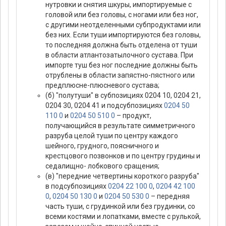
нутровки и снятия шкуры, импортируемые с
головой или без головы, с ногами или без ног,
с другими неотделенными субпродуктами или
без них. Если туши импортируются без головы,
то последняя должна быть отделена от туши
в области атлантозатылочного сустава. При
импорте туш без ног последние должны быть
отрублены в области запястно-пястного или
предплюсне-плюсневого сустава;
(б) "полутуши" в субпозициях 0204 10, 0204 21,
0204 30, 0204 41 и подсубпозициях
0204 50
110 0
и
0204 50 510 0
– продукт,
получающийся в результате симметричного
разруба целой туши по центру каждого
шейного, грудного, поясничного и
крестцового позвонков и по центру грудины и
седалищно- лобкового сращения;
(в) "передние четвертины короткого разруба"
в подсубпозициях
0204 22 100 0
,
0204 42 100
0
,
0204 50 130 0
и
0204 50 530 0
– передняя
часть туши, с грудинкой или без грудинки, со
всеми костями и лопатками, вместе с рулькой,