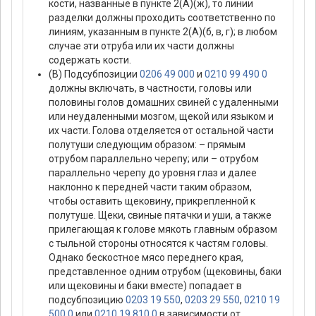
кости, названные в пункте 2(А)(ж), то линии
разделки должны проходить соответственно по
линиям, указанным в пункте 2(А)(б, в, г); в любом
случае эти отруба или их части должны
содержать кости.
(В) Подсубпозиции
0206 49 000
и
0210 99 490 0
должны включать, в частности, головы или
половины голов домашних свиней с удаленными
или неудаленными мозгом, щекой или языком и
их части. Голова отделяется от остальной части
полутуши следующим образом: – прямым
отрубом параллельно черепу; или – отрубом
параллельно черепу до уровня глаз и далее
наклонно к передней части таким образом,
чтобы оставить щековину, прикрепленной к
полутуше. Щеки, свиные пятачки и уши, а также
прилегающая к голове мякоть главным образом
с тыльной стороны относятся к частям головы.
Однако бескостное мясо переднего края,
представленное одним отрубом (щековины, баки
или щековины и баки вместе) попадает в
подсубпозицию
0203 19 550
,
0203 29 550
,
0210 19
500 0
или
0210 19 810 0
в зависимости от