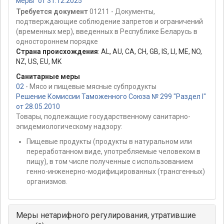
меры" от 31.12.2025
Требуется документ
01211 - Документы,
подтверждающие соблюдение запретов и ограничений
(временных мер), введенных в Республике Беларусь в
одностороннем порядке
Страна происхождения
:
AL
,
AU
,
CA
,
CH
,
GB
,
IS
,
LI
,
ME
,
NO
,
NZ
,
US
,
EU
,
MK
Санитарные меры
02
- Мясо и пищевые мясные субпродукты
Решение Комиссии Таможенного Союза № 299 "Раздел I"
от 28.05.2010
Товары, подлежащие государственному санитарно-
эпидемиологическому надзору:
Пищевые продукты (продукты в натуральном или
переработанном виде, употребляемые человеком в
пищу), в том числе полученные с использованием
генно-инженерно-модифицированных (трансгенных)
организмов.
Меры нетарифного регулирования, утратившие