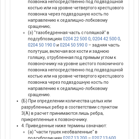
позвонка непосредственно под подвздошной
костью или на уровне четвертого крестцового
позвонка через подвздошную кость по
направлению к седалищно-лобковому
сращению;
(з) "тазобедренная часть с голяшкой" в
подсубпозициях
0204 22 500 0
,
0204 42 500 0
,
0204 50 190 0
и
0204 50 590 0
– задняя часть
полутуши, включая все кости и заднюю
голяшку, отрубленная под прямым углом к
позвоночнику на уровне шестого поясничного
позвонка непосредственно под подвздошной
костью или на уровне четвертого крестцового
позвонка через подвздошную кость по
направлению к седалищно-лобковому
сращению.
(Б) При определении количества целых или
разрубленных ребер в соответствии с пунктом
3(А) в расчет принимаются лишь ребра,
прикрепленные к позвоночнику.
4. Приведенные ниже термины означают:
(а) "части тушек необваленные" в
подсубпозициях
0207 13 200
–
0207 13 600
,