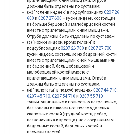
прилегающими к ним мышцами. Отруба
должны быть отделены по суставам;
(ж) "голени индеек" в подсубпозициях
0207 26
600
и
0207 27 600
– куски индеек, состоящие
из большеберцовой и малоберцовой костей
вместе с прилегающими к ним мышцами.
Отруба должны быть отделены по суставам;
(з) "ножки индеек, кроме голени" в
подсубпозициях
0207 26 700
и
0207 27 700
–
куски индеек, состоящие из бедренной кости
вместе с прилегающими к ней мышцами или
из бедренной, большеберцовой и
малоберцовой костей вместе с
прилегающими к ним мышцами. Отруба
должны быть отделены по суставам;
(и) "палетоты" в подсубпозициях
0207 44 710
,
0207 45 710
,
0207 54 710
и
0207 55 710
–
тушки, ощипанные и полностью потрошеные,
без головы и плюсен ног, после удаления
скелетных костей (грудной кости, ребер,
позвоночника и крестца), но с сохранением
бедренных костей, берцовых костей и
плечевых костей.