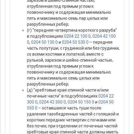
зарезом и шейно-спинной частью,
отрубленная под прямым углом к
позвоночнику и содержащая минимально
пять и максимально семь пар целых или
разрубленных ребер;
(г) "передняя четвертина короткого разруба"
в подсубпозициях
0204 22 100 0
,
0204 42 100
0
,
0204 50 130 0
и
0204 50 530 0
– передняя
часть полутуши, с грудинкой или без грудинки,
со всеми костями и лопаткой, вместе с
рулькой, зарезом и шейно-спинной частью,
отрубленная под прямым углом к
позвоночнику и содержащая минимально
пять и максимально семь целых или
разрубленных ребер;
(д) "хребтовые края спинной части и/или
почечные части" в подсубпозициях
0204 22
300 0
,
0204 42 300 0
,
0204 50 150 0
и
0204 50
550 0
– оставшаяся часть туши после
удаления тазобедренных частей с голяшкой и
коротких передних четвертин с почками или
без почек; при отделении от почечных частей
хребтовые края спинной части должны иметь