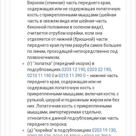
Верхняя (спинная) часть переднего края,
содержащая или не содержащая лопаточную
кость с прикрепленными мышцами (шейная
часть в свежем виде или шейная часть
беконной половинки в соленом виде),
считается отрубом корейки, если она
отделяется от нижней (брюшной) части
переднего края путем разруба самое большее
по линии, проходящей непосредственно под
позвоночником;
(г) "лопатка" (передний окорок) в
подсубпозициях
0203 12 190
,
0203 22 190
,
0210 11 190 0
и
0210 11 390 0
– нижняя часть
переднего края, содержащая или не
содержащая лопаточную кость с
прикрепленными мышцами, включая кости, с
рулькой, шкурой и подкожным жиром или без
них. Лопаточная кость с прикрепленными
мышцами, импортируемая отдельно,
относится к данной подсубпозиции как часть
переднего окорока;
(д) "корейка" в подсубпозициях
0203 19 130
,