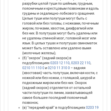
разрубки целой туши по шейным, грудным,
поясничным и крестцовым позвонкам и вдоль
грудины и седалищно-лобкового сращения.
Целые туши или полутуши могут быть с
головой или без головы, с ножками, почечным
жиром, почками, хвостом, диафрагмой или
без них. В полутушах могут быть удалены или
не удалены спинной мозг, головной мозг или
язык. В целых тушах и полутушах свиноматок
может быть оставлено или удалено вымя
(молочные железы);
(б) "окорок" (задний окорок) в
подсубпозициях
0203 12 110
,
0203 22 110
,
0210 11 110 0
и
0210 11 310 0
– задняя
(хвостовая) часть полутуши, включая кости, с
ножкой или без ножки, с голяшкой, шкурой и
подкожным жиром или без них. Окорок
(задний окорок) отделяется от остальной
части полутуши по линии, захватывающей
самое большее последний поясничный
позвонок;
(в) "передний край" в подсубпозициях
0203 19