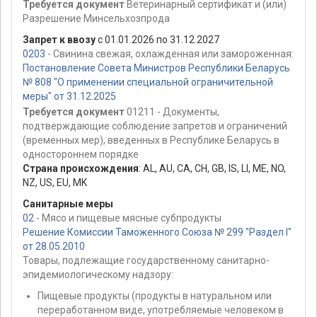
Требуется документ
Ветеринарный сертификат и (или)
Разрешение Минсельхозпрода
Запрет к ввозу
с 01.01.2026 по 31.12.2027
0203
- Свинина свежая, охлажденная или замороженная:
Постановление Совета Министров Республики Беларусь
№ 808 "О применении специальной ограничительной
меры" от 31.12.2025
Требуется документ
01211 - Документы,
подтверждающие соблюдение запретов и ограничений
(временных мер), введенных в Республике Беларусь в
одностороннем порядке
Страна происхождения
:
AL
,
AU
,
CA
,
CH
,
GB
,
IS
,
LI
,
ME
,
NO
,
NZ
,
US
,
EU
,
MK
Санитарные меры
02
- Мясо и пищевые мясные субпродукты
Решение Комиссии Таможенного Союза № 299 "Раздел I"
от 28.05.2010
Товары, подлежащие государственному санитарно-
эпидемиологическому надзору:
Пищевые продукты (продукты в натуральном или
переработанном виде, употребляемые человеком в