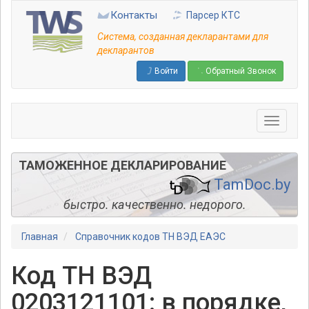
Перейти
Контакты
Парсер КТС
к
основному
Система, созданная декларантами для
содержанию
декларантов
Войти
Обратный Звонок
ТАМОЖЕННОЕ ДЕКЛАРИРОВАНИЕ
TamDoc.by
быстро. качественно. недорого.
Главная
Справочник кодов ТН ВЭД ЕАЭС
Код ТН ВЭД
0203121101: в порядке,