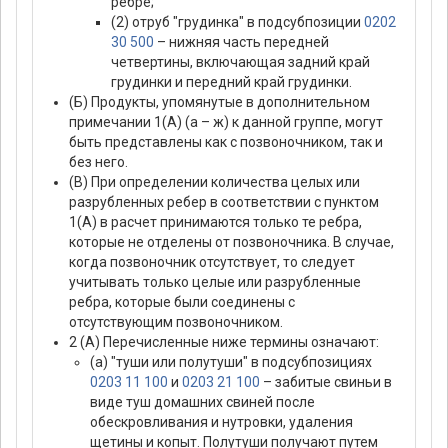
ребре;
(2) отруб "грудинка" в подсубпозиции
0202
30 500
– нижняя часть передней
четвертины, включающая задний край
грудинки и передний край грудинки.
(Б) Продукты, упомянутые в дополнительном
примечании 1(А) (а – ж) к данной группе, могут
быть представлены как с позвоночником, так и
без него.
(В) При определении количества целых или
разрубленных ребер в соответствии с пунктом
1(А) в расчет принимаются только те ребра,
которые не отделены от позвоночника. В случае,
когда позвоночник отсутствует, то следует
учитывать только целые или разрубленные
ребра, которые были соединены с
отсутствующим позвоночником.
2 (А) Перечисленные ниже термины означают:
(а) "туши или полутуши" в подсубпозициях
0203 11 100
и
0203 21 100
– забитые свиньи в
виде туш домашних свиней после
обескровливания и нутровки, удаления
щетины и копыт. Полутуши получают путем