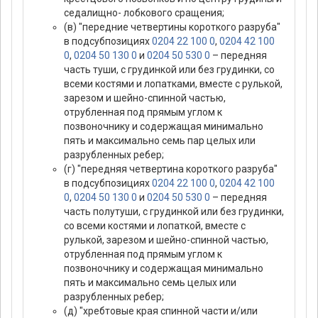
седалищно- лобкового сращения;
(в) "передние четвертины короткого разруба"
в подсубпозициях
0204 22 100 0
,
0204 42 100
0
,
0204 50 130 0
и
0204 50 530 0
– передняя
часть туши, с грудинкой или без грудинки, со
всеми костями и лопатками, вместе с рулькой,
зарезом и шейно-спинной частью,
отрубленная под прямым углом к
позвоночнику и содержащая минимально
пять и максимально семь пар целых или
разрубленных ребер;
(г) "передняя четвертина короткого разруба"
в подсубпозициях
0204 22 100 0
,
0204 42 100
0
,
0204 50 130 0
и
0204 50 530 0
– передняя
часть полутуши, с грудинкой или без грудинки,
со всеми костями и лопаткой, вместе с
рулькой, зарезом и шейно-спинной частью,
отрубленная под прямым углом к
позвоночнику и содержащая минимально
пять и максимально семь целых или
разрубленных ребер;
(д) "хребтовые края спинной части и/или