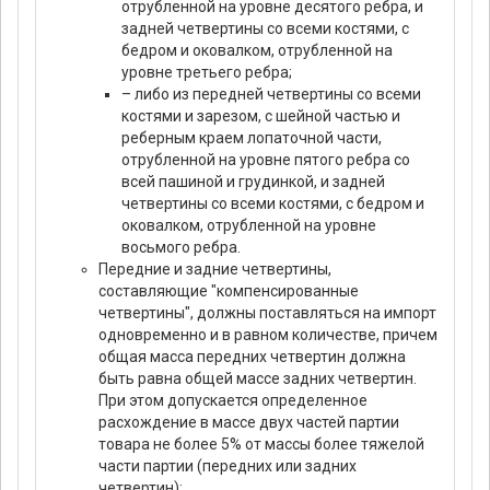
отрубленной на уровне десятого ребра, и
задней четвертины со всеми костями, с
бедром и оковалком, отрубленной на
уровне третьего ребра;
– либо из передней четвертины со всеми
костями и зарезом, с шейной частью и
реберным краем лопаточной части,
отрубленной на уровне пятого ребра со
всей пашиной и грудинкой, и задней
четвертины со всеми костями, с бедром и
оковалком, отрубленной на уровне
восьмого ребра.
Передние и задние четвертины,
составляющие "компенсированные
четвертины", должны поставляться на импорт
одновременно и в равном количестве, причем
общая масса передних четвертин должна
быть равна общей массе задних четвертин.
При этом допускается определенное
расхождение в массе двух частей партии
товара не более 5% от массы более тяжелой
части партии (передних или задних
четвертин);