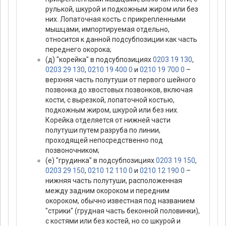
рулькой, шкурой и подкожным жиром или без
них. Лопаточная кость с прикрепленными
мышцами, импортируемая отдельно,
относится к данной подсубпозиции как часть
переднего окорока;
(д) "корейка" в подсубпозициях
0203 19 130
,
0203 29 130
,
0210 19 400 0
и
0210 19 700 0
–
верхняя часть полутуши от первого шейного
позвонка до хвостовых позвонков, включая
кости, с вырезкой, лопаточной костью,
подкожным жиром, шкурой или без них.
Корейка отделяется от нижней части
полутуши путем разруба по линии,
проходящей непосредственно под
позвоночником;
(е) "грудинка" в подсубпозициях
0203 19 150
,
0203 29 150
,
0210 12 110 0
и
0210 12 190 0
–
нижняя часть полутуши, расположенная
между задним окороком и передним
окороком, обычно известная под названием
"стрики" (грудная часть беконной половинки),
с костями или без костей, но со шкурой и