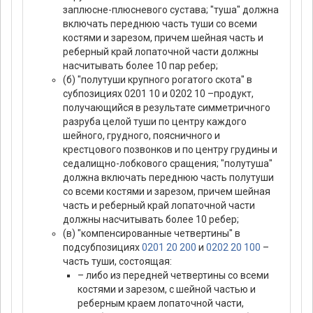
заплюсне-плюсневого сустава; "туша" должна
включать переднюю часть туши со всеми
костями и зарезом, причем шейная часть и
реберный край лопаточной части должны
насчитывать более 10 пар ребер;
(б) "полутуши крупного рогатого скота" в
субпозициях 0201 10 и 0202 10 –продукт,
получающийся в результате симметричного
разруба целой туши по центру каждого
шейного, грудного, поясничного и
крестцового позвонков и по центру грудины и
седалищно-лобкового сращения; "полутуша"
должна включать переднюю часть полутуши
со всеми костями и зарезом, причем шейная
часть и реберный край лопаточной части
должны насчитывать более 10 ребер;
(в) "компенсированные четвертины" в
подсубпозициях
0201 20 200
и
0202 20 100
–
часть туши, состоящая:
– либо из передней четвертины со всеми
костями и зарезом, с шейной частью и
реберным краем лопаточной части,