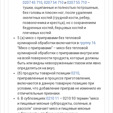
0207 45 710
,
0207 54 710
и
0207 55 710
–
тушки, ощипанные и полностью потрошеные,
без головы и плюсен ног, после удаления
скелетных костей (грудной кости, ребер,
позвоночника и крестца), но с сохранением
бедренных костей, берцовых костей и
плечевых костей.
5 (а) мясо с приправами без тепловой
кулинарной обработки включается в
группу 16
.
"Мясо с приправами" – мясо без тепловой
кулинарной обработки с приправами внутри или
на всей поверхности продукта, которые должны
быть или видны невооруженным глазом или явно
определяться на вкус;
(б) продукты товарной позиции
0210
,
приправленные в процессе приготовления,
включаются в данную товарную позицию при
условии, что добавление приправ не изменило их
отличительные признаки.
6. В субпозициях
0210 11
– 0210 93 термин "мясо
и пищевые мясные субпродукты, соленые, в
рассоле" означает мясо и пищевые мясные