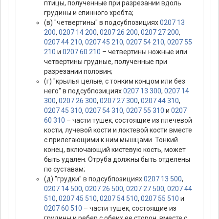
птицы, полученные при разрезании вдоль
грудины и спинного хребта;
(в) "четвертины" в подсубпозициях
0207 13
200
,
0207 14 200
,
0207 26 200
,
0207 27 200
,
0207 44 210
,
0207 45 210
,
0207 54 210
,
0207 55
210
и
0207 60 210
– четвертины ножные или
четвертины грудные, полученные при
разрезании половин;
(г) "крылья целые, с тонким концом или без
него" в подсубпозициях
0207 13 300
,
0207 14
300
,
0207 26 300
,
0207 27 300
,
0207 44 310
,
0207 45 310
,
0207 54 310
,
0207 55 310
и
0207
60 310
– части тушек, состоящие из плечевой
кости, лучевой кости и локтевой кости вместе
с прилегающими к ним мышцами. Тонкий
конец, включающий кистевую кость, может
быть удален. Отруба должны быть отделены
по суставам;
(д) "грудки" в подсубпозициях
0207 13 500
,
0207 14 500
,
0207 26 500
,
0207 27 500
,
0207 44
510
,
0207 45 510
,
0207 54 510
,
0207 55 510
и
0207 60 510
– части тушек, состоящие из
грудины и ребер с обеих ее сторон, вместе с