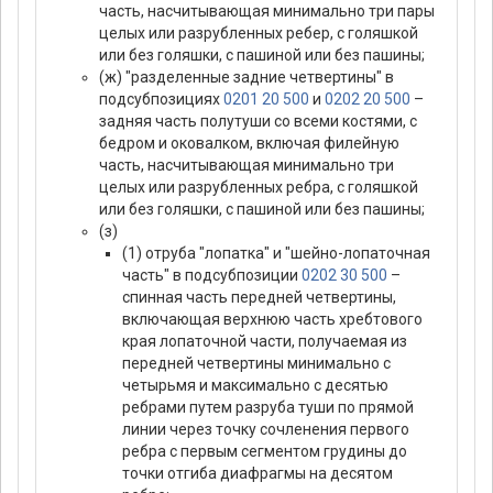
часть, насчитывающая минимально три пары
целых или разрубленных ребер, с голяшкой
или без голяшки, с пашиной или без пашины;
(ж) "разделенные задние четвертины" в
подсубпозициях
0201 20 500
и
0202 20 500
–
задняя часть полутуши со всеми костями, с
бедром и оковалком, включая филейную
часть, насчитывающая минимально три
целых или разрубленных ребра, с голяшкой
или без голяшки, с пашиной или без пашины;
(з)
(1) отруба "лопатка" и "шейно-лопаточная
часть" в подсубпозиции
0202 30 500
–
спинная часть передней четвертины,
включающая верхнюю часть хребтового
края лопаточной части, получаемая из
передней четвертины минимально с
четырьмя и максимально с десятью
ребрами путем разруба туши по прямой
линии через точку сочленения первого
ребра с первым сегментом грудины до
точки отгиба диафрагмы на десятом