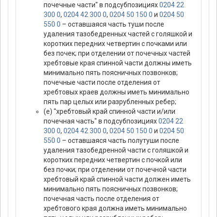
почечные части" в подсубпозициях
0204 22
300 0
,
0204 42 300 0
,
0204 50 150 0
и
0204 50
550 0
– оставшаяся часть туши после
удаления тазобедренных частей с голяшкой и
коротких передних четвертин с почками или
без почек; при отделении от почечных частей
хребтовые края спинной части должны иметь
минимально пять поясничных позвонков;
почечные части после отделения от
хребтовых краев должны иметь минимально
пять пар целых или разрубленных ребер;
(е) "хребтовый край спинной части и/или
почечная часть" в подсубпозициях
0204 22
300 0
,
0204 42 300 0
,
0204 50 150 0
и
0204 50
550 0
– оставшаяся часть полутуши после
удаления тазобедренной части с голяшкой и
коротких передних четвертин с почкой или
без почки; при отделении от почечной части
хребтовый край спинной части должен иметь
минимально пять поясничных позвонков;
почечная часть после отделения от
хребтового края должна иметь минимально