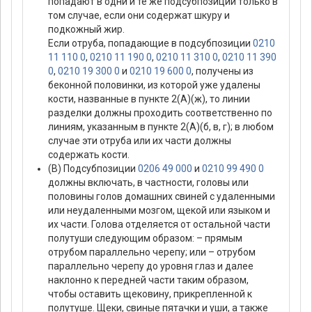
попадают в одни и те же подсубпозиции только в
том случае, если они содержат шкуру и
подкожный жир.
Если отруба, попадающие в подсубпозиции
0210
11 110 0
,
0210 11 190 0
,
0210 11 310 0
,
0210 11 390
0
,
0210 19 300 0
и
0210 19 600 0
, получены из
беконной половинки, из которой уже удалены
кости, названные в пункте 2(А)(ж), то линии
разделки должны проходить соответственно по
линиям, указанным в пункте 2(А)(б, в, г); в любом
случае эти отруба или их части должны
содержать кости.
(В) Подсубпозиции
0206 49 000
и
0210 99 490 0
должны включать, в частности, головы или
половины голов домашних свиней с удаленными
или неудаленными мозгом, щекой или языком и
их части. Голова отделяется от остальной части
полутуши следующим образом: – прямым
отрубом параллельно черепу; или – отрубом
параллельно черепу до уровня глаз и далее
наклонно к передней части таким образом,
чтобы оставить щековину, прикрепленной к
полутуше. Щеки, свиные пятачки и уши, а также