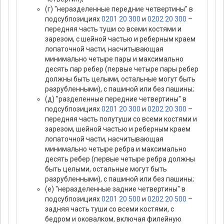
(г) "неразделенные передние четвертины" в
подсубпозициях
0201 20 300
и
0202 20 300
–
передняя часть туши со всеми костями и
зарезом, с шейной частью и реберным краем
лопаточной части, насчитывающая
минимально четыре пары и максимально
десять пар ребер (первые четыре пары ребер
должны быть целыми, остальные могут быть
разрубленными), с пашиной или без пашины;
(д) "разделенные передние четвертины" в
подсубпозициях
0201 20 300
и
0202 20 300
–
передняя часть полутуши со всеми костями и
зарезом, шейной частью и реберным краем
лопаточной части, насчитывающая
минимально четыре ребра и максимально
десять ребер (первые четыре ребра должны
быть целыми, остальные могут быть
разрубленными), с пашиной или без пашины;
(е) "неразделенные задние четвертины" в
подсубпозициях
0201 20 500
и
0202 20 500
–
задняя часть туши со всеми костями, с
бедром и оковалком, включая филейную