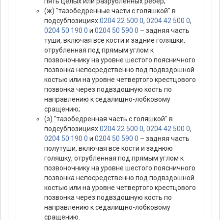
пять целых или разрубленных ребер;
(ж) "тазобедренные части с голяшкой" в
подсубпозициях
0204 22 500 0
,
0204 42 500 0
,
0204 50 190 0
и
0204 50 590 0
– задняя часть
туши, включая все кости и задние голяшки,
отрубленная под прямым углом к
позвоночнику на уровне шестого поясничного
позвонка непосредственно под подвздошной
костью или на уровне четвертого крестцового
позвонка через подвздошную кость по
направлению к седалищно-лобковому
сращению;
(з) "тазобедренная часть с голяшкой" в
подсубпозициях
0204 22 500 0
,
0204 42 500 0
,
0204 50 190 0
и
0204 50 590 0
– задняя часть
полутуши, включая все кости и заднюю
голяшку, отрубленная под прямым углом к
позвоночнику на уровне шестого поясничного
позвонка непосредственно под подвздошной
костью или на уровне четвертого крестцового
позвонка через подвздошную кость по
направлению к седалищно-лобковому
сращению.