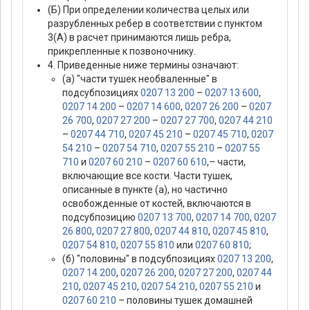
(Б) При определении количества целых или
разрубленных ребер в соответствии с пунктом
3(А) в расчет принимаются лишь ребра,
прикрепленные к позвоночнику.
4. Приведенные ниже термины означают:
(а) "части тушек необваленные" в
подсубпозициях
0207 13 200
–
0207 13 600
,
0207 14 200
–
0207 14 600
,
0207 26 200
–
0207
26 700
,
0207 27 200
–
0207 27 700
,
0207 44 210
–
0207 44 710
,
0207 45 210
–
0207 45 710
,
0207
54 210
–
0207 54 710
,
0207 55 210
–
0207 55
710
и
0207 60 210
–
0207 60 610
,– части,
включающие все кости. Части тушек,
описанные в пункте (а), но частично
освобожденные от костей, включаются в
подсубпозицию
0207 13 700
,
0207 14 700
,
0207
26 800
,
0207 27 800
,
0207 44 810
,
0207 45 810
,
0207 54 810
,
0207 55 810
или
0207 60 810
;
(б) "половины" в подсубпозициях
0207 13 200
,
0207 14 200
,
0207 26 200
,
0207 27 200
,
0207 44
210
,
0207 45 210
,
0207 54 210
,
0207 55 210
и
0207 60 210
– половины тушек домашней