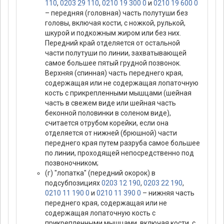
110
,
0203 29 110
,
0210 19 300 0
и
0210 19 600 0
– передняя (головная) часть полутуши без
головы, включая кости, с ножкой, рулькой,
шкурой и подкожным жиром или без них.
Передний край отделяется от остальной
части полутуши по линии, захватывающей
самое большее пятый грудной позвонок.
Верхняя (спинная) часть переднего края,
содержащая или не содержащая лопаточную
кость с прикрепленными мышцами (шейная
часть в свежем виде или шейная часть
беконной половинки в соленом виде),
считается отрубом корейки, если она
отделяется от нижней (брюшной) части
переднего края путем разруба самое большее
по линии, проходящей непосредственно под
позвоночником;
(г) "лопатка" (передний окорок) в
подсубпозициях
0203 12 190
,
0203 22 190
,
0210 11 190 0
и
0210 11 390 0
– нижняя часть
переднего края, содержащая или не
содержащая лопаточную кость с
прикрепленными мышцами, включая кости, с