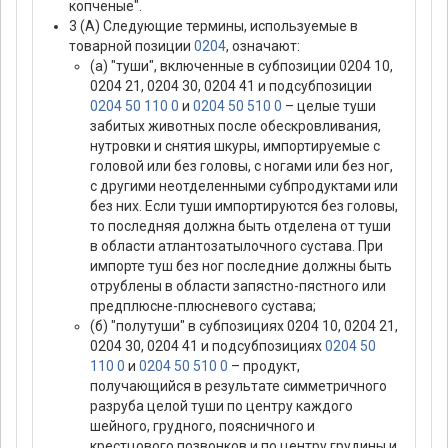
копченые".
3 (А) Следующие термины, используемые в
товарной позиции
0204
, означают:
(а) "туши", включенные в субпозиции 0204 10,
0204 21, 0204 30, 0204 41 и подсубпозиции
0204 50 110 0
и
0204 50 510 0
– целые туши
забитых животных после обескровливания,
нутровки и снятия шкуры, импортируемые с
головой или без головы, с ногами или без ног,
с другими неотделенными субпродуктами или
без них. Если туши импортируются без головы,
то последняя должна быть отделена от туши
в области атлантозатылочного сустава. При
импорте туш без ног последние должны быть
отрублены в области запястно-пястного или
предплюсне-плюсневого сустава;
(б) "полутуши" в субпозициях 0204 10, 0204 21,
0204 30, 0204 41 и подсубпозициях
0204 50
110 0
и
0204 50 510 0
– продукт,
получающийся в результате симметричного
разруба целой туши по центру каждого
шейного, грудного, поясничного и
крестцового позвонков и по центру грудины и