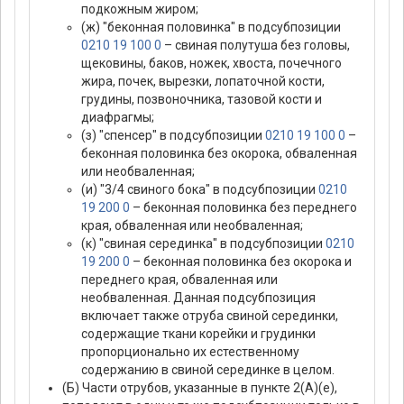
подкожным жиром;
(ж) "беконная половинка" в подсубпозиции
0210 19 100 0
– свиная полутуша без головы,
щековины, баков, ножек, хвоста, почечного
жира, почек, вырезки, лопаточной кости,
грудины, позвоночника, тазовой кости и
диафрагмы;
(з) "спенсер" в подсубпозиции
0210 19 100 0
–
беконная половинка без окорока, обваленная
или необваленная;
(и) "3/4 свиного бока" в подсубпозиции
0210
19 200 0
– беконная половинка без переднего
края, обваленная или необваленная;
(к) "свиная серединка" в подсубпозиции
0210
19 200 0
– беконная половинка без окорока и
переднего края, обваленная или
необваленная. Данная подсубпозиция
включает также отруба свиной серединки,
содержащие ткани корейки и грудинки
пропорционально их естественному
содержанию в свиной серединке в целом.
(Б) Части отрубов, указанные в пункте 2(А)(е),