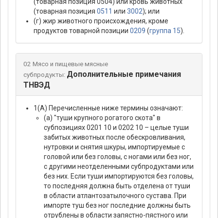
(товарная позиция 0504) или кровь животных
(товарная позиция
0511
или
3002
); или
(г) жир животного происхождения, кроме
продуктов товарной позиции
0209
(
группа 15
).
02 Мясо и пищевые мясные
Дополнительные примечания
субпродукты:
ТНВЭД
1(А) Перечисленные ниже термины означают:
(а) "туши крупного рогатого скота" в
субпозициях 0201 10 и 0202 10 – целые туши
забитых животных после обескровливания,
нутровки и снятия шкуры, импортируемые с
головой или без головы, с ногами или без ног,
с другими неотделенными субпродуктами или
без них. Если туши импортируются без головы,
то последняя должна быть отделена от туши
в области атлантозатылочного сустава. При
импорте туш без ног последние должны быть
отрублены в области запястно-пястного или