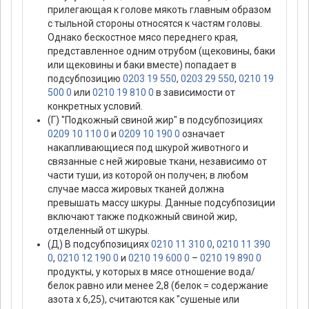
прилегающая к голове мякоть главным образом
с тыльной стороны относятся к частям головы.
Однако бескостное мясо переднего края,
представленное одним отрубом (щековины, баки
или щековины и баки вместе) попадает в
подсубпозицию
0203 19 550
,
0203 29 550
,
0210 19
500 0
или
0210 19 810 0
в зависимости от
конкретных условий.
(Г) "Подкожный свиной жир" в подсубпозициях
0209 10 110 0
и
0209 10 190 0
означает
накапливающиеся под шкурой животного и
связанные с ней жировые ткани, независимо от
части туши, из которой он получен; в любом
случае масса жировых тканей должна
превышать массу шкуры. Данные подсубпозиции
включают также подкожный свиной жир,
отделенный от шкуры.
(Д) В подсубпозициях
0210 11 310 0
,
0210 11 390
0
,
0210 12 190 0
и
0210 19 600 0
–
0210 19 890 0
продукты, у которых в мясе отношение вода/
белок равно или менее 2,8 (белок = содержание
азота х 6,25), считаются как "сушеные или