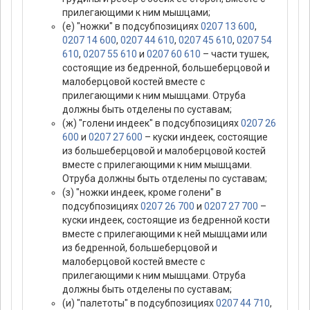
прилегающими к ним мышцами;
(е) "ножки" в подсубпозициях
0207 13 600
,
0207 14 600
,
0207 44 610
,
0207 45 610
,
0207 54
610
,
0207 55 610
и
0207 60 610
– части тушек,
состоящие из бедренной, большеберцовой и
малоберцовой костей вместе с
прилегающими к ним мышцами. Отруба
должны быть отделены по суставам;
(ж) "голени индеек" в подсубпозициях
0207 26
600
и
0207 27 600
– куски индеек, состоящие
из большеберцовой и малоберцовой костей
вместе с прилегающими к ним мышцами.
Отруба должны быть отделены по суставам;
(з) "ножки индеек, кроме голени" в
подсубпозициях
0207 26 700
и
0207 27 700
–
куски индеек, состоящие из бедренной кости
вместе с прилегающими к ней мышцами или
из бедренной, большеберцовой и
малоберцовой костей вместе с
прилегающими к ним мышцами. Отруба
должны быть отделены по суставам;
(и) "палетоты" в подсубпозициях
0207 44 710
,