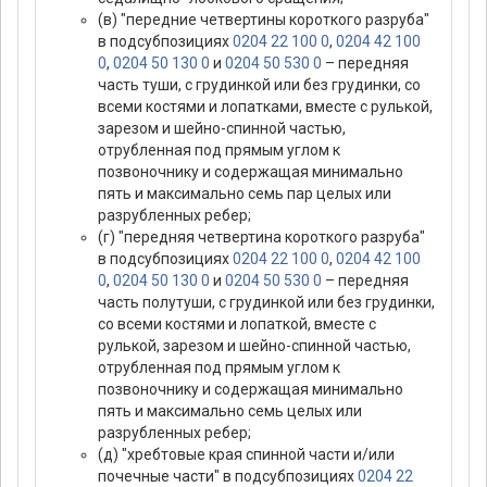
(в) "передние четвертины короткого разруба"
в подсубпозициях
0204 22 100 0
,
0204 42 100
0
,
0204 50 130 0
и
0204 50 530 0
– передняя
часть туши, с грудинкой или без грудинки, со
всеми костями и лопатками, вместе с рулькой,
зарезом и шейно-спинной частью,
отрубленная под прямым углом к
позвоночнику и содержащая минимально
пять и максимально семь пар целых или
разрубленных ребер;
(г) "передняя четвертина короткого разруба"
в подсубпозициях
0204 22 100 0
,
0204 42 100
0
,
0204 50 130 0
и
0204 50 530 0
– передняя
часть полутуши, с грудинкой или без грудинки,
со всеми костями и лопаткой, вместе с
рулькой, зарезом и шейно-спинной частью,
отрубленная под прямым углом к
позвоночнику и содержащая минимально
пять и максимально семь целых или
разрубленных ребер;
(д) "хребтовые края спинной части и/или
почечные части" в подсубпозициях
0204 22