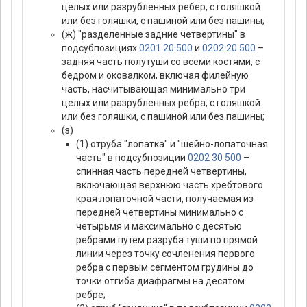
целых или разрубленных ребер, с голяшкой
или без голяшки, с пашиной или без пашины;
(ж) "разделенные задние четвертины" в
подсубпозициях
0201 20 500
и
0202 20 500
–
задняя часть полутуши со всеми костями, с
бедром и оковалком, включая филейную
часть, насчитывающая минимально три
целых или разрубленных ребра, с голяшкой
или без голяшки, с пашиной или без пашины;
(з)
(1) отруба "лопатка" и "шейно-лопаточная
часть" в подсубпозиции
0202 30 500
–
спинная часть передней четвертины,
включающая верхнюю часть хребтового
края лопаточной части, получаемая из
передней четвертины минимально с
четырьмя и максимально с десятью
ребрами путем разруба туши по прямой
линии через точку сочленения первого
ребра с первым сегментом грудины до
точки отгиба диафрагмы на десятом
ребре;