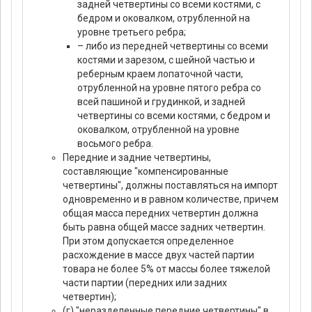
задней четвертины со всеми костями, с
бедром и оковалком, отрубленной на
уровне третьего ребра;
– либо из передней четвертины со всеми
костями и зарезом, с шейной частью и
реберным краем лопаточной части,
отрубленной на уровне пятого ребра со
всей пашиной и грудинкой, и задней
четвертины со всеми костями, с бедром и
оковалком, отрубленной на уровне
восьмого ребра.
Передние и задние четвертины,
составляющие "компенсированные
четвертины", должны поставляться на импорт
одновременно и в равном количестве, причем
общая масса передних четвертин должна
быть равна общей массе задних четвертин.
При этом допускается определенное
расхождение в массе двух частей партии
товара не более 5% от массы более тяжелой
части партии (передних или задних
четвертин);
(г) "неразделенные передние четвертины" в