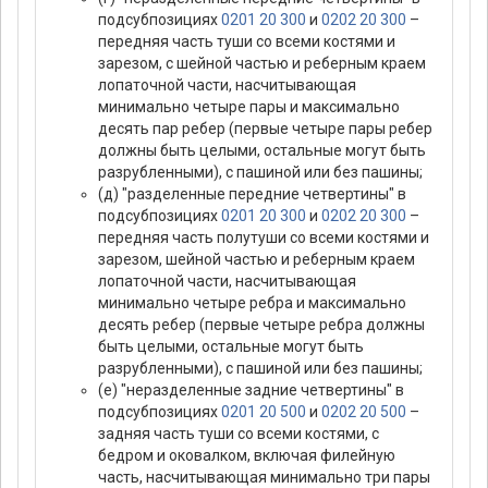
подсубпозициях
0201 20 300
и
0202 20 300
–
передняя часть туши со всеми костями и
зарезом, с шейной частью и реберным краем
лопаточной части, насчитывающая
минимально четыре пары и максимально
десять пар ребер (первые четыре пары ребер
должны быть целыми, остальные могут быть
разрубленными), с пашиной или без пашины;
(д) "разделенные передние четвертины" в
подсубпозициях
0201 20 300
и
0202 20 300
–
передняя часть полутуши со всеми костями и
зарезом, шейной частью и реберным краем
лопаточной части, насчитывающая
минимально четыре ребра и максимально
десять ребер (первые четыре ребра должны
быть целыми, остальные могут быть
разрубленными), с пашиной или без пашины;
(е) "неразделенные задние четвертины" в
подсубпозициях
0201 20 500
и
0202 20 500
–
задняя часть туши со всеми костями, с
бедром и оковалком, включая филейную
часть, насчитывающая минимально три пары