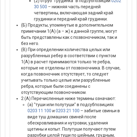
(2) отруб "грудинка" в подсубпозиции
0202
30 500
– нижняя часть передней
четвертины, включающая задний край
грудинки и передний край грудинки.
(Б) Продукты, упомянутые в дополнительном
примечании 1(А) (а – ж) к данной группе, могут
быть представлены как с позвоночником, так и
без него.
(В) При определении количества целых или
разрубленных ребер в соответствии с пунктом
1(А) в расчет принимаются только те ребра,
которые не отделены от позвоночника. В случае,
когда позвоночник отсутствует, то следует
учитывать только целые или разрубленные
ребра, которые были соединены с
отсутствующим позвоночником.
2 (А) Перечисленные ниже термины означают:
(а) "туши или полутуши" в подсубпозициях
0203 11 100
и
0203 21 100
– забитые свиньи в
виде туш домашних свиней после
обескровливания и нутровки, удаления
щетины и копыт. Полутуши получают путем
разрубки целой туши по шейным, грудным,