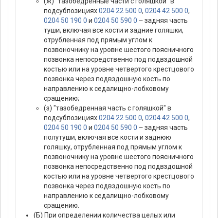
(ж) "тазобедренные части с голяшкой" в
подсубпозициях
0204 22 500 0
,
0204 42 500 0
,
0204 50 190 0
и
0204 50 590 0
– задняя часть
туши, включая все кости и задние голяшки,
отрубленная под прямым углом к
позвоночнику на уровне шестого поясничного
позвонка непосредственно под подвздошной
костью или на уровне четвертого крестцового
позвонка через подвздошную кость по
направлению к седалищно-лобковому
сращению;
(з) "тазобедренная часть с голяшкой" в
подсубпозициях
0204 22 500 0
,
0204 42 500 0
,
0204 50 190 0
и
0204 50 590 0
– задняя часть
полутуши, включая все кости и заднюю
голяшку, отрубленная под прямым углом к
позвоночнику на уровне шестого поясничного
позвонка непосредственно под подвздошной
костью или на уровне четвертого крестцового
позвонка через подвздошную кость по
направлению к седалищно-лобковому
сращению.
(Б) При определении количества целых или