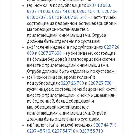
(е) "ножки" в подсубпозициях
0207 13 600
,
0207 14 600
,
0207 44 610
,
0207 45 610
,
0207 54
610
,
0207 55 610
и
0207 60 610
– части тушек,
состоящие из бедренной, большеберцовой и
малоберцовой костей вместе с
прилегающими к ним мышцами. Отруба
должны быть отделены по суставам;
(ж) "голени индеек" в подсубпозициях
0207 26
600
и
0207 27 600
– куски индеек, состоящие
из большеберцовой и малоберцовой костей
вместе с прилегающими к ним мышцами.
Отруба должны быть отделены по суставам;
(з) "ножки индеек, кроме голени" в
подсубпозициях
0207 26 700
и
0207 27 700
–
куски индеек, состоящие из бедренной кости
вместе с прилегающими к ней мышцами или
из бедренной, большеберцовой и
малоберцовой костей вместе с
прилегающими к ним мышцами. Отруба
должны быть отделены по суставам;
(и) "палетоты" в подсубпозициях
0207 44 710
,
0207 45 710
,
0207 54 710
и
0207 55 710
–