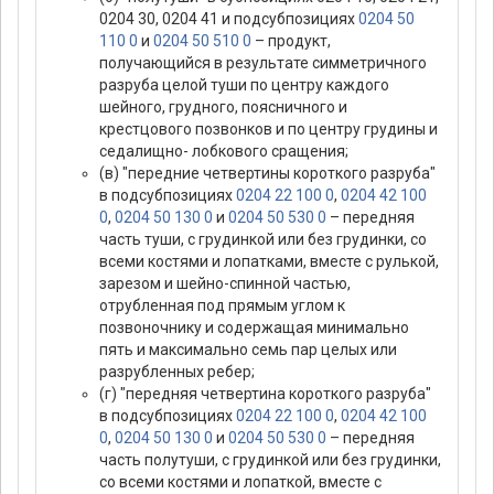
0204 30, 0204 41 и подсубпозициях
0204 50
110 0
и
0204 50 510 0
– продукт,
получающийся в результате симметричного
разруба целой туши по центру каждого
шейного, грудного, поясничного и
крестцового позвонков и по центру грудины и
седалищно- лобкового сращения;
(в) "передние четвертины короткого разруба"
в подсубпозициях
0204 22 100 0
,
0204 42 100
0
,
0204 50 130 0
и
0204 50 530 0
– передняя
часть туши, с грудинкой или без грудинки, со
всеми костями и лопатками, вместе с рулькой,
зарезом и шейно-спинной частью,
отрубленная под прямым углом к
позвоночнику и содержащая минимально
пять и максимально семь пар целых или
разрубленных ребер;
(г) "передняя четвертина короткого разруба"
в подсубпозициях
0204 22 100 0
,
0204 42 100
0
,
0204 50 130 0
и
0204 50 530 0
– передняя
часть полутуши, с грудинкой или без грудинки,
со всеми костями и лопаткой, вместе с