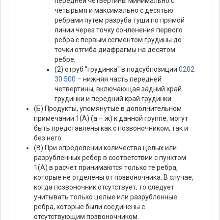
передней четвертины минимально с
четырьмя и максимально с десятью
ребрами путем разруба туши по прямой
линии через точку сочленения первого
ребра с первым сегментом грудины до
точки отгиба диафрагмы на десятом
ребре;
(2) отруб "грудинка" в подсубпозиции
0202
30 500
– нижняя часть передней
четвертины, включающая задний край
грудинки и передний край грудинки.
(Б) Продукты, упомянутые в дополнительном
примечании 1(А) (а – ж) к данной группе, могут
быть представлены как с позвоночником, так и
без него.
(В) При определении количества целых или
разрубленных ребер в соответствии с пунктом
1(А) в расчет принимаются только те ребра,
которые не отделены от позвоночника. В случае,
когда позвоночник отсутствует, то следует
учитывать только целые или разрубленные
ребра, которые были соединены с
отсутствующим позвоночником.