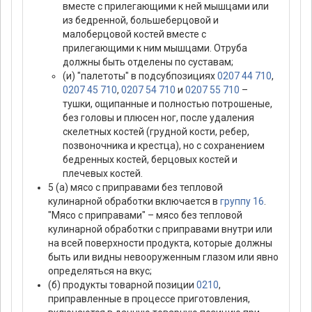
вместе с прилегающими к ней мышцами или
из бедренной, большеберцовой и
малоберцовой костей вместе с
прилегающими к ним мышцами. Отруба
должны быть отделены по суставам;
(и) "палетоты" в подсубпозициях
0207 44 710
,
0207 45 710
,
0207 54 710
и
0207 55 710
–
тушки, ощипанные и полностью потрошеные,
без головы и плюсен ног, после удаления
скелетных костей (грудной кости, ребер,
позвоночника и крестца), но с сохранением
бедренных костей, берцовых костей и
плечевых костей.
5 (а) мясо с приправами без тепловой
кулинарной обработки включается в
группу 16
.
"Мясо с приправами" – мясо без тепловой
кулинарной обработки с приправами внутри или
на всей поверхности продукта, которые должны
быть или видны невооруженным глазом или явно
определяться на вкус;
(б) продукты товарной позиции
0210
,
приправленные в процессе приготовления,