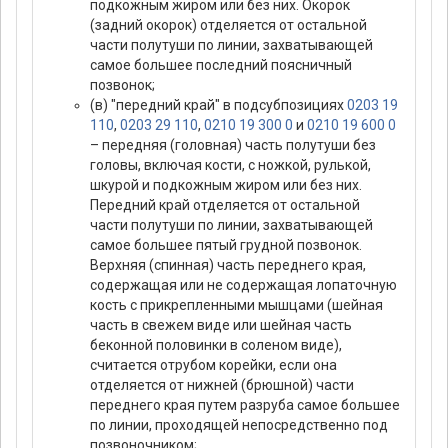
подкожным жиром или без них. Окорок
(задний окорок) отделяется от остальной
части полутуши по линии, захватывающей
самое большее последний поясничный
позвонок;
(в) "передний край" в подсубпозициях
0203 19
110
,
0203 29 110
,
0210 19 300 0
и
0210 19 600 0
– передняя (головная) часть полутуши без
головы, включая кости, с ножкой, рулькой,
шкурой и подкожным жиром или без них.
Передний край отделяется от остальной
части полутуши по линии, захватывающей
самое большее пятый грудной позвонок.
Верхняя (спинная) часть переднего края,
содержащая или не содержащая лопаточную
кость с прикрепленными мышцами (шейная
часть в свежем виде или шейная часть
беконной половинки в соленом виде),
считается отрубом корейки, если она
отделяется от нижней (брюшной) части
переднего края путем разруба самое большее
по линии, проходящей непосредственно под
позвоночником;