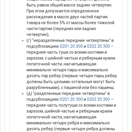
быть равна общей массе задних четвертин.
При этом допускается определенное
расхождение в массе двух частей партии
товара не более 5% от массы более тяжелой
части партии (передних или задних
четвертин);
(г) "неразделенные передние четвертины" в
подсубпозициях
0201 20 300
и
0202 20 300
–
передняя часть туши со всеми костями и
зарезом, с шейной частью и реберным краем
лопаточной части, насчитывающая
минимально четыре пары и максимально
десять пар ребер (первые четыре пары ребер
должны быть целыми, остальные могут быть
разрубленными), с пашиной или без пашины;
(д) "разделенные передние четвертины" в
подсубпозициях
0201 20 300
и
0202 20 300
–
передняя часть полутуши со всеми костями и
зарезом, шейной частью и реберным краем
лопаточной части, насчитывающая
минимально четыре ребра и максимально
десять ребер (первые четыре ребра должны