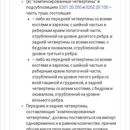
(в) "компенсированные четвертины" в
подсубпозициях
0201 20 200
и
0202 20 100
–
часть туши, состоящая:
– либо из передней четвертины со всеми
костями и зарезом, с шейной частью и
реберным краем лопаточной части,
отрубленной на уровне десятого ребра, и
задней четвертины со всеми костями, с
бедром и оковалком, отрубленной на
уровне третьего ребра;
– либо из передней четвертины со всеми
костями и зарезом, с шейной частью и
реберным краем лопаточной части,
отрубленной на уровне пятого ребра со
всей пашиной и грудинкой, и задней
четвертины со всеми костями, с бедром и
оковалком, отрубленной на уровне
восьмого ребра.
Передние и задние четвертины,
составляющие "компенсированные
четвертины", должны поставляться на импорт
одновременно и в равном количестве, причем
общая масса передних четвертин должна