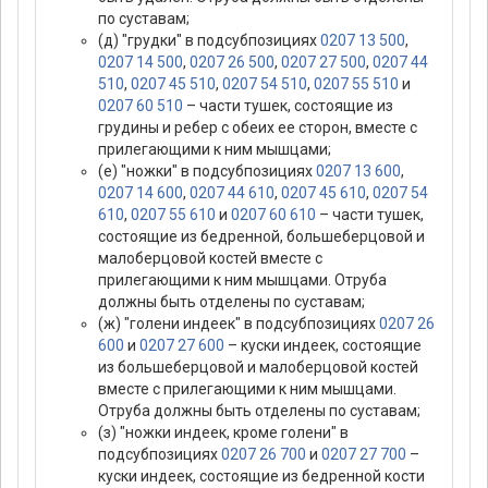
по суставам;
(д) "грудки" в подсубпозициях
0207 13 500
,
0207 14 500
,
0207 26 500
,
0207 27 500
,
0207 44
510
,
0207 45 510
,
0207 54 510
,
0207 55 510
и
0207 60 510
– части тушек, состоящие из
грудины и ребер с обеих ее сторон, вместе с
прилегающими к ним мышцами;
(е) "ножки" в подсубпозициях
0207 13 600
,
0207 14 600
,
0207 44 610
,
0207 45 610
,
0207 54
610
,
0207 55 610
и
0207 60 610
– части тушек,
состоящие из бедренной, большеберцовой и
малоберцовой костей вместе с
прилегающими к ним мышцами. Отруба
должны быть отделены по суставам;
(ж) "голени индеек" в подсубпозициях
0207 26
600
и
0207 27 600
– куски индеек, состоящие
из большеберцовой и малоберцовой костей
вместе с прилегающими к ним мышцами.
Отруба должны быть отделены по суставам;
(з) "ножки индеек, кроме голени" в
подсубпозициях
0207 26 700
и
0207 27 700
–
куски индеек, состоящие из бедренной кости