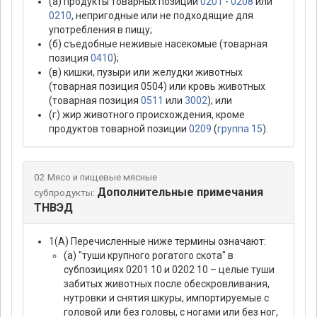
(а) продукты товарных позиций
0201
-
0208
или
0210
, непригодные или не подходящие для
употребления в пищу;
(б) съедобные неживые насекомые (товарная
позиция
0410
);
(в) кишки, пузыри или желудки животных
(товарная позиция 0504) или кровь животных
(товарная позиция
0511
или
3002
); или
(г) жир животного происхождения, кроме
продуктов товарной позиции
0209
(
группа 15
).
02 Мясо и пищевые мясные
Дополнительные примечания
субпродукты:
ТНВЭД
1(А) Перечисленные ниже термины означают:
(а) "туши крупного рогатого скота" в
субпозициях 0201 10 и 0202 10 – целые туши
забитых животных после обескровливания,
нутровки и снятия шкуры, импортируемые с
головой или без головы, с ногами или без ног,