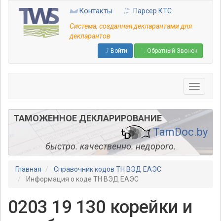
Перейти
Контакты
Парсер КТС
к
основному
Система, созданная декларантами для
содержанию
декларантов
Войти
Обратный Звонок
ТАМОЖЕННОЕ ДЕКЛАРИРОВАНИЕ
TamDoc.by
быстро. качественно. недорого.
Главная
Справочник кодов ТН ВЭД ЕАЭС
Информация о коде ТН ВЭД ЕАЭС
0203 19 130 корейки и