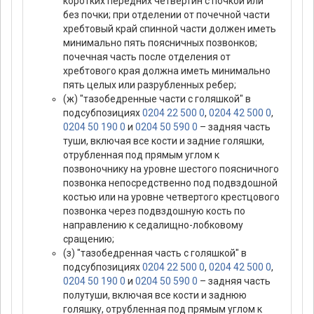
коротких передних четвертин с почкой или
без почки; при отделении от почечной части
хребтовый край спинной части должен иметь
минимально пять поясничных позвонков;
почечная часть после отделения от
хребтового края должна иметь минимально
пять целых или разрубленных ребер;
(ж) "тазобедренные части с голяшкой" в
подсубпозициях
0204 22 500 0
,
0204 42 500 0
,
0204 50 190 0
и
0204 50 590 0
– задняя часть
туши, включая все кости и задние голяшки,
отрубленная под прямым углом к
позвоночнику на уровне шестого поясничного
позвонка непосредственно под подвздошной
костью или на уровне четвертого крестцового
позвонка через подвздошную кость по
направлению к седалищно-лобковому
сращению;
(з) "тазобедренная часть с голяшкой" в
подсубпозициях
0204 22 500 0
,
0204 42 500 0
,
0204 50 190 0
и
0204 50 590 0
– задняя часть
полутуши, включая все кости и заднюю
голяшку, отрубленная под прямым углом к