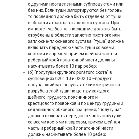
с другими неотделенными субпродуктами или
без них. Если туши импортируются без головы,
то последняя должна быть отделена от туши
в области атлантозатылочного сустава. При
импорте туш без ног последние должны быть
отрублены в области запястно-пястного или
заплюсне-плюсневого сустава; "туша" должна
включать переднюю часть туши со всеми
костями и зарезом, причем шейная часть и
реберный край лопаточной части должны
насчитывать более 10 пар ребер;
(б) "полутуши крупного рогатого скота" в
субпозициях 0201 10 и 0202 10 –продукт,
получающийся в результате симметричного
разруба целой туши по центру каждого
шейного, грудного, поясничного и
крестцового позвонков и по центру грудины и
седалищно-лобкового сращения; "полутуша"
должна включать переднюю часть полутуши
со всеми костями и зарезом, причем шейная
часть и реберный край лопаточной части
должны насчитывать более 10 ребер;