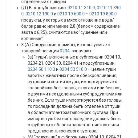
отделенный от шкуры.
(Д) В подсубпозициях
0210 11 310 0
,
0210 11 390
0
,
0210 12 190 0
и
0210 19 600 0
–
0210 19 890 0
продукты, у которых в мясе отношение вода/
белок равно или менее 2,8 (белок = содержание
азота х 6,25), считаются как "сушеные или
копченые".
3 (А) Следующие термины, используемые в
товарной позиции
0204
, означают:
(а) "туши", включенные в субпозиции 0204 10,
0204 21, 0204 30, 0204 41 и подсубпозиции
0204 50 110 0
и
0204 50 510 0
– целые туши
забитых животных после обескровливания,
нутровки и снятия шкуры, импортируемые с
головой или без головы, с ногами или без ног,
с другими неотделенными субпродуктами или
без них. Если туши импортируются без головы,
то последняя должна быть отделена от туши
в области атлантозатылочного сустава. При
импорте туш без ног последние должны быть
отрублены в области запястно-пястного или
предплюсне-плюсневого сустава;
(б) "полутуши" в субпозициях 0204 10, 0204 21,