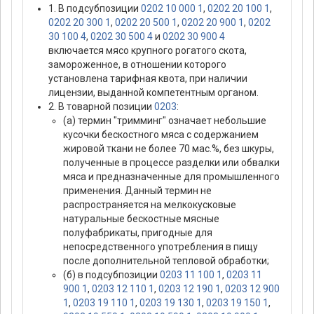
1. В подсубпозиции
0202 10 000 1
,
0202 20 100 1
,
0202 20 300 1
,
0202 20 500 1
,
0202 20 900 1
,
0202
30 100 4
,
0202 30 500 4
и
0202 30 900 4
включается мясо крупного рогатого скота,
замороженное, в отношении которого
установлена тарифная квота, при наличии
лицензии, выданной компетентным органом.
2. В товарной позиции
0203
:
(а) термин "тримминг" означает небольшие
кусочки бескостного мяса с содержанием
жировой ткани не более 70 мас.%, без шкуры,
полученные в процессе разделки или обвалки
мяса и предназначенные для промышленного
применения. Данный термин не
распространяется на мелкокусковые
натуральные бескостные мясные
полуфабрикаты, пригодные для
непосредственного употребления в пищу
после дополнительной тепловой обработки;
(б) в подсубпозиции
0203 11 100 1
,
0203 11
900 1
,
0203 12 110 1
,
0203 12 190 1
,
0203 12 900
1
,
0203 19 110 1
,
0203 19 130 1
,
0203 19 150 1
,