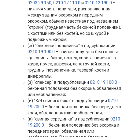
0203 29 150
,
0210 12 110 0
и
0210 12 190 0
–
нижняя часть полутуши, расположенная
между задним окороком и передним
окороком, обычно известная под названием
"стрики" (грудная часть беконной половинки),
с костями или без костей, но со шкурой и
подкожным жиром;
(ж) "беконная половинка" в подсубпозиции
0210 19 100 0
– свиная полутуша без головы,
щековины, баков, ножек, хвоста, почечного
жира, почек, вырезки, лопаточной кости,
грудины, позвоночника, тазовой кости и
диафрагмы;
(з) "спенсер" в подсубпозиции
0210 19 100 0
–
беконная половинка без окорока, обваленная
или необваленная;
(и) "3/4 свиного бока" в подсубпозиции
0210
19 200 0
– беконная половинка без переднего
края, обваленная или необваленная;
(к) "свиная серединка" в подсубпозиции
0210
19 200 0
– беконная половинка без окорока и
переднего края, обваленная или