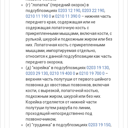
(г) "лопатка" (передний окорок) в
подсубпозициях
0203 12 190
,
0203 22 190
,
0210 11 190 0
и
0210 11 390 0
– нижняя часть
переднего края, содержащая или не
содержащая лопаточную кость с
прикрепленными мышцами, включая кости, с
рулькой, шкурой и подкожным жиром или без
них. Лопаточная кость с прикрепленными
мышцами, импортируемая отдельно,
относится к данной подсубпозиции как часть
переднего окорока;
(д) "корейка" в подсубпозициях
0203 19 130
,
0203 29 130
,
0210 19 400 0
и
0210 19 700 0
–
верхняя часть полутуши от первого шейного
позвонка до хвостовых позвонков, включая
кости, с вырезкой, лопаточной костью,
подкожным жиром, шкурой или без них.
Корейка отделяется от нижней части
полутуши путем разруба по линии,
проходящей непосредственно под
позвоночником;
(е) "грудинка" в подсубпозициях
0203 19 150
,