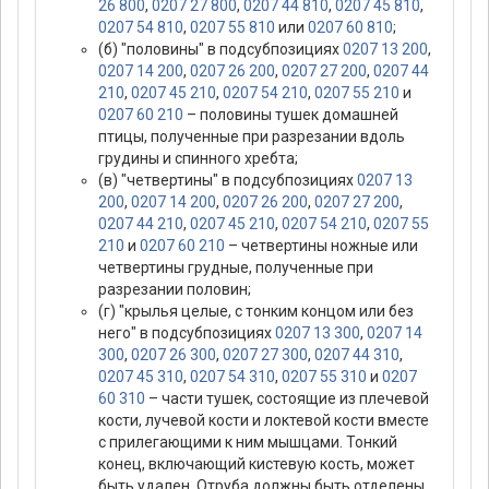
26 800
,
0207 27 800
,
0207 44 810
,
0207 45 810
,
0207 54 810
,
0207 55 810
или
0207 60 810
;
(б) "половины" в подсубпозициях
0207 13 200
,
0207 14 200
,
0207 26 200
,
0207 27 200
,
0207 44
210
,
0207 45 210
,
0207 54 210
,
0207 55 210
и
0207 60 210
– половины тушек домашней
птицы, полученные при разрезании вдоль
грудины и спинного хребта;
(в) "четвертины" в подсубпозициях
0207 13
200
,
0207 14 200
,
0207 26 200
,
0207 27 200
,
0207 44 210
,
0207 45 210
,
0207 54 210
,
0207 55
210
и
0207 60 210
– четвертины ножные или
четвертины грудные, полученные при
разрезании половин;
(г) "крылья целые, с тонким концом или без
него" в подсубпозициях
0207 13 300
,
0207 14
300
,
0207 26 300
,
0207 27 300
,
0207 44 310
,
0207 45 310
,
0207 54 310
,
0207 55 310
и
0207
60 310
– части тушек, состоящие из плечевой
кости, лучевой кости и локтевой кости вместе
с прилегающими к ним мышцами. Тонкий
конец, включающий кистевую кость, может
быть удален. Отруба должны быть отделены