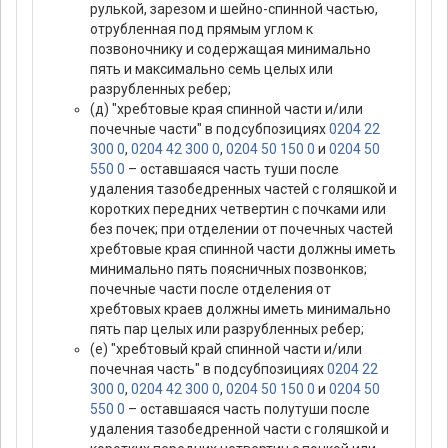
рулькой, зарезом и шейно-спинной частью,
отрубленная под прямым углом к
позвоночнику и содержащая минимально
пять и максимально семь целых или
разрубленных ребер;
(д) "хребтовые края спинной части и/или
почечные части" в подсубпозициях
0204 22
300 0
,
0204 42 300 0
,
0204 50 150 0
и
0204 50
550 0
– оставшаяся часть туши после
удаления тазобедренных частей с голяшкой и
коротких передних четвертин с почками или
без почек; при отделении от почечных частей
хребтовые края спинной части должны иметь
минимально пять поясничных позвонков;
почечные части после отделения от
хребтовых краев должны иметь минимально
пять пар целых или разрубленных ребер;
(е) "хребтовый край спинной части и/или
почечная часть" в подсубпозициях
0204 22
300 0
,
0204 42 300 0
,
0204 50 150 0
и
0204 50
550 0
– оставшаяся часть полутуши после
удаления тазобедренной части с голяшкой и