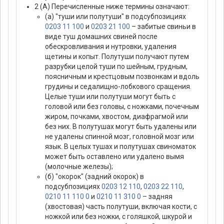
2 (А) Перечисленные ниже термины означают:
(а) "туши или полутуши" в подсубпозициях
0203 11 100
и
0203 21 100
– забитые свиньи в
виде туш домашних свиней после
обескровливания и нутровки, удаления
щетины и копыт. Полутуши получают путем
разрубки целой туши по шейным, грудным,
поясничным и крестцовым позвонкам и вдоль
грудины и седалищно-лобкового сращения.
Целые туши или полутуши могут быть с
головой или без головы, с ножками, почечным
жиром, почками, хвостом, диафрагмой или
без них. В полутушах могут быть удалены или
не удалены спинной мозг, головной мозг или
язык. В целых тушах и полутушах свиноматок
может быть оставлено или удалено вымя
(молочные железы);
(б) "окорок" (задний окорок) в
подсубпозициях
0203 12 110
,
0203 22 110
,
0210 11 110 0
и
0210 11 310 0
– задняя
(хвостовая) часть полутуши, включая кости, с
ножкой или без ножки, с голяшкой, шкурой и