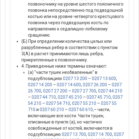
позвоночнику на уровне шестого поясничного
позвонка непосредственно под подвздошной
костью или на уровне четвертого крестцового
позвонка через подвздошную кость по
направлению к седалищно-лобковому
сращению.
(Б) При определении количества целых или
разрубленных ребер в соответствии с пунктом
3(А) в расчет принимаются лишь ребра,
прикрепленные к позвоночнику.
4. Приведенные ниже термины означают:
(а) "части тушек необваленные" в
подсубпозициях
0207 13 200
–
0207 13 600
,
0207 14 200
–
0207 14 600
,
0207 26 200
–
0207
26 700
,
0207 27 200
–
0207 27 700
,
0207 44 210
–
0207 44 710
,
0207 45 210
–
0207 45 710
,
0207
54 210
–
0207 54 710
,
0207 55 210
–
0207 55
710
и
0207 60 210
–
0207 60 610
,– части,
включающие все кости. Части тушек,
описанные в пункте (а), но частично
освобожденные от костей, включаются в
подсубпозицию
0207 13 700
,
0207 14 700
,
0207