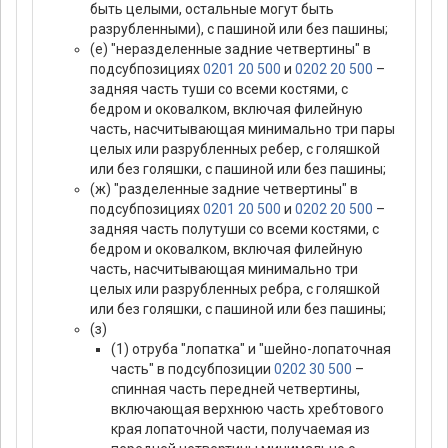
быть целыми, остальные могут быть
разрубленными), с пашиной или без пашины;
(е) "неразделенные задние четвертины" в
подсубпозициях
0201 20 500
и
0202 20 500
–
задняя часть туши со всеми костями, с
бедром и оковалком, включая филейную
часть, насчитывающая минимально три пары
целых или разрубленных ребер, с голяшкой
или без голяшки, с пашиной или без пашины;
(ж) "разделенные задние четвертины" в
подсубпозициях
0201 20 500
и
0202 20 500
–
задняя часть полутуши со всеми костями, с
бедром и оковалком, включая филейную
часть, насчитывающая минимально три
целых или разрубленных ребра, с голяшкой
или без голяшки, с пашиной или без пашины;
(з)
(1) отруба "лопатка" и "шейно-лопаточная
часть" в подсубпозиции
0202 30 500
–
спинная часть передней четвертины,
включающая верхнюю часть хребтового
края лопаточной части, получаемая из