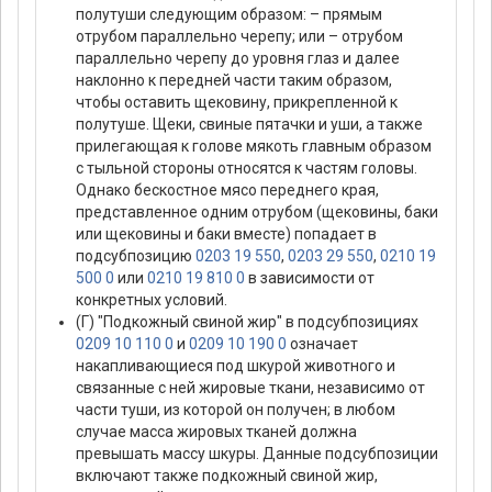
полутуши следующим образом: – прямым
отрубом параллельно черепу; или – отрубом
параллельно черепу до уровня глаз и далее
наклонно к передней части таким образом,
чтобы оставить щековину, прикрепленной к
полутуше. Щеки, свиные пятачки и уши, а также
прилегающая к голове мякоть главным образом
с тыльной стороны относятся к частям головы.
Однако бескостное мясо переднего края,
представленное одним отрубом (щековины, баки
или щековины и баки вместе) попадает в
подсубпозицию
0203 19 550
,
0203 29 550
,
0210 19
500 0
или
0210 19 810 0
в зависимости от
конкретных условий.
(Г) "Подкожный свиной жир" в подсубпозициях
0209 10 110 0
и
0209 10 190 0
означает
накапливающиеся под шкурой животного и
связанные с ней жировые ткани, независимо от
части туши, из которой он получен; в любом
случае масса жировых тканей должна
превышать массу шкуры. Данные подсубпозиции
включают также подкожный свиной жир,