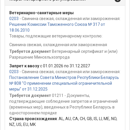
Ветеринарно-санитарные меры
0203
- Свинина свежая, охлажденная или замороженная:
Решение Комиссии Таможенного Союза № 317 от
18.06.2010
Товары, подлежащие ветеринарному контролю:
Свинина свежая, охлажденная или замороженная
Требуется документ
Ветеринарный сертификат и (или)
Разрешение Минсельхозпрода
Запрет к ввозу
с 01.01.2026 по 31.12.2027
0203
- Свинина свежая, охлажденная или замороженная:
Постановление Совета Министров Республики Беларусь
№ 808 "О применении специальной ограничительной
меры" от 31.12.2025
Требуется документ
01211 - Документы,
подтверждающие соблюдение запретов и ограничений
(временных мер), введенных в Республике Беларусь в
одностороннем порядке
Страна происхождения
:
AL
,
AU
,
CA
,
CH
,
GB
,
IS
,
LI
,
ME
,
NO
,
NZ
,
US
,
EU
,
MK