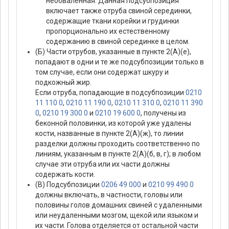
необваленная. Данная подсубпозиция
включает также отруба свиной серединки,
содержащие ткани корейки и грудинки
пропорционально их естественному
содержанию в свиной серединке в целом.
(Б) Части отрубов, указанные в пункте 2(А)(е),
попадают в одни и те же подсубпозиции только в
том случае, если они содержат шкуру и
подкожный жир.
Если отруба, попадающие в подсубпозиции
0210
11 110 0
,
0210 11 190 0
,
0210 11 310 0
,
0210 11 390
0
,
0210 19 300 0
и
0210 19 600 0
, получены из
беконной половинки, из которой уже удалены
кости, названные в пункте 2(А)(ж), то линии
разделки должны проходить соответственно по
линиям, указанным в пункте 2(А)(б, в, г); в любом
случае эти отруба или их части должны
содержать кости.
(В) Подсубпозиции
0206 49 000
и
0210 99 490 0
должны включать, в частности, головы или
половины голов домашних свиней с удаленными
или неудаленными мозгом, щекой или языком и
их части. Голова отделяется от остальной части