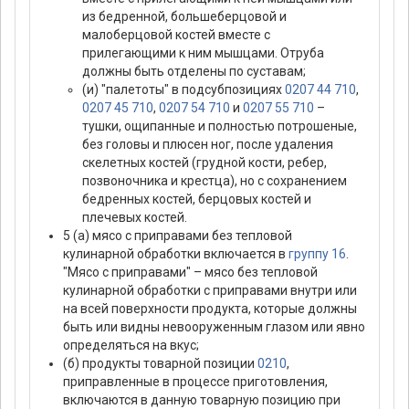
из бедренной, большеберцовой и
малоберцовой костей вместе с
прилегающими к ним мышцами. Отруба
должны быть отделены по суставам;
(и) "палетоты" в подсубпозициях
0207 44 710
,
0207 45 710
,
0207 54 710
и
0207 55 710
–
тушки, ощипанные и полностью потрошеные,
без головы и плюсен ног, после удаления
скелетных костей (грудной кости, ребер,
позвоночника и крестца), но с сохранением
бедренных костей, берцовых костей и
плечевых костей.
5 (а) мясо с приправами без тепловой
кулинарной обработки включается в
группу 16
.
"Мясо с приправами" – мясо без тепловой
кулинарной обработки с приправами внутри или
на всей поверхности продукта, которые должны
быть или видны невооруженным глазом или явно
определяться на вкус;
(б) продукты товарной позиции
0210
,
приправленные в процессе приготовления,
включаются в данную товарную позицию при