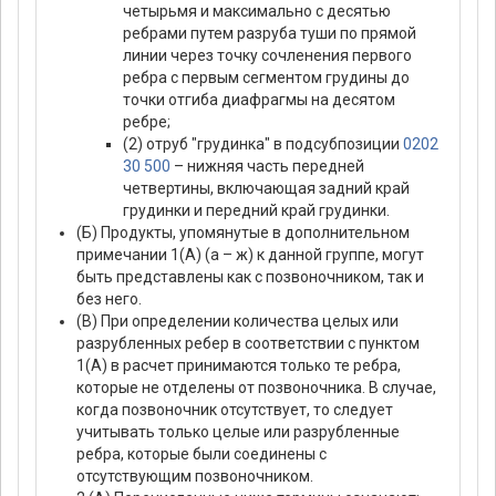
четырьмя и максимально с десятью
ребрами путем разруба туши по прямой
линии через точку сочленения первого
ребра с первым сегментом грудины до
точки отгиба диафрагмы на десятом
ребре;
(2) отруб "грудинка" в подсубпозиции
0202
30 500
– нижняя часть передней
четвертины, включающая задний край
грудинки и передний край грудинки.
(Б) Продукты, упомянутые в дополнительном
примечании 1(А) (а – ж) к данной группе, могут
быть представлены как с позвоночником, так и
без него.
(В) При определении количества целых или
разрубленных ребер в соответствии с пунктом
1(А) в расчет принимаются только те ребра,
которые не отделены от позвоночника. В случае,
когда позвоночник отсутствует, то следует
учитывать только целые или разрубленные
ребра, которые были соединены с
отсутствующим позвоночником.