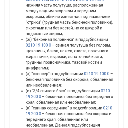
нижняя часть полутуши, расположенная
между задним окороком и передним
окороком, обычно известная под названием
"стрики" (грудная часть беконной половинки),
с костями или без костей, но со шкурой и
подкожным жиром;
(ж) "беконная половинка" в подсубпозиции
0210 19 100 0
– свиная полутуша без головы,
щековины, баков, ножек, хвоста, почечного
жира, почек, вырезки, лопаточной кости,
грудины, позвоночника, тазовой кости и
диафрагмы;
(з) "спенсер" в подсубпозиции
0210 19 100 0
–
беконная половинка без окорока, обваленная
или необваленная;
(и) "3/4 свиного бока" в подсубпозиции
0210
19 200 0
– беконная половинка без переднего
края, обваленная или необваленная;
(к) "свиная серединка" в подсубпозиции
0210
19 200 0
– беконная половинка без окорока и
переднего края, обваленная или
необваленная. Данная подсубпозиция