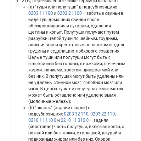
2 (А) Перечисленные ниже термины означают:
(а) "туши или полутуши" в подсубпозициях
0203 11 100
и
0203 21 100
– забитые свиньи в
виде туш домашних свиней после
обескровливания и нутровки, удаления
щетины и копыт. Полутуши получают путем
разрубки целой туши по шейным, грудным,
поясничным и крестцовым позвонкам и вдоль
грудины и седалищно-лобкового сращения.
Целые туши или полутуши могут быть с
головой или без головы, с ножками, почечным
жиром, почками, хвостом, диафрагмой или
без них. В полутушах могут быть удалены или
не удалены спинной мозг, головной мозг или
язык. В целых тушах и полутушах свиноматок
может быть оставлено или удалено вымя
(молочные железы);
(б) "окорок" (задний окорок) в
подсубпозициях
0203 12 110
,
0203 22 110
,
0210 11 110 0
и
0210 11 310 0
– задняя
(хвостовая) часть полутуши, включая кости, с
ножкой или без ножки, с голяшкой, шкурой и
подкожным жиром или без них. Окорок