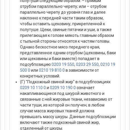
полутуши следующим образом: – прямым
отрубом параллельно черепу; или – отрубом
параллельно черепу до уровня глаз и далее
наклонно к передней части таким образом,
чтобы оставить щековину, прикрепленной к
полутуше. Щеки, свиные пятачки и уши, а также
прилегающая к голове мякоть главным образом
с тыльной стороны относятся к частям головы.
Однако бескостное мясо переднего края,
представленное одним отрубом (щековины, баки
или щековины и баки вместе) попадает в
подсубпозицию
0203 19 550
,
0203 29 550
,
0210 19
500 0
или
0210 19 810 0
в зависимости от
конкретных условий.
(Г) "Подкожный свиной жир" в подсубпозициях
0209 10 110 0
и
0209 10 190 0
означает
накапливающиеся под шкурой животного и
связанные с ней жировые ткани, независимо от
части туши, из которой он получен; в любом
случае масса жировых тканей должна
превышать массу шкуры. Данные подсубпозиции
включают также подкожный свиной жир,
отделенный от шкуры.