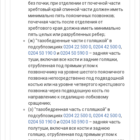
без почки; при отделении от почечной части
хребтовый край спинной части должен иметь
минимально пять поясничных позвонков;
почечная часть после отделения от
хребтового края должна иметь минимально
пять целых или разрубленных ребер;
(ж) "тазобедренные части с голяшкой" в
подсубпозициях
0204 22 500 0
,
0204 42 500 0
,
0204 50 190 0
и
0204 50 590 0
– задняя часть
туши, включая все кости и задние голяшки,
отрубленная под прямым углом к
позвоночнику на уровне шестого поясничного
позвонка непосредственно под подвздошной
костью или на уровне четвертого крестцового
позвонка через подвздошную кость по
направлению к седалищно-лобковому
сращению;
(з) "тазобедренная часть с голяшкой" в
подсубпозициях
0204 22 500 0
,
0204 42 500 0
,
0204 50 190 0
и
0204 50 590 0
– задняя часть
полутуши, включая все кости и заднюю
голяшку, отрубленная под прямым углом к