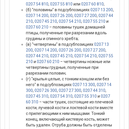
0207 54 810
,
0207 55 810
или
0207 60 810
;
(б) "половины" в подсубпозициях
0207 13 200
,
0207 14 200
,
0207 26 200
,
0207 27 200
,
0207 44
210
,
0207 45 210
,
0207 54 210
,
0207 55 210
и
0207 60 210
– половины тушек домашней
птицы, полученные при разрезании вдоль
грудины и спинного хребта;
(в) "четвертины" в подсубпозициях
0207 13
200
,
0207 14 200
,
0207 26 200
,
0207 27 200
,
0207 44 210
,
0207 45 210
,
0207 54 210
,
0207 55
210
и
0207 60 210
– четвертины ножные или
четвертины грудные, полученные при
разрезании половин;
(г) "крылья целые, с тонким концом или без
него" в подсубпозициях
0207 13 300
,
0207 14
300
,
0207 26 300
,
0207 27 300
,
0207 44 310
,
0207 45 310
,
0207 54 310
,
0207 55 310
и
0207
60 310
– части тушек, состоящие из плечевой
кости, лучевой кости и локтевой кости вместе
с прилегающими к ним мышцами. Тонкий
конец, включающий кистевую кость, может
быть удален. Отруба должны быть отделены