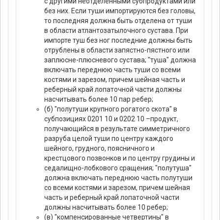
с другими неотделенными субпродуктами или
без них. Если туши импортируются без головы,
то последняя должна быть отделена от туши
в области атлантозатылочного сустава. При
импорте туш без ног последние должны быть
отрублены в области запястно-пястного или
заплюсне-плюсневого сустава; "туша" должна
включать переднюю часть туши со всеми
костями и зарезом, причем шейная часть и
реберный край лопаточной части должны
насчитывать более 10 пар ребер;
(б) "полутуши крупного рогатого скота" в
субпозициях 0201 10 и 0202 10 –продукт,
получающийся в результате симметричного
разруба целой туши по центру каждого
шейного, грудного, поясничного и
крестцового позвонков и по центру грудины и
седалищно-лобкового сращения; "полутуша"
должна включать переднюю часть полутуши
со всеми костями и зарезом, причем шейная
часть и реберный край лопаточной части
должны насчитывать более 10 ребер;
(в) "компенсированные четвертины" в