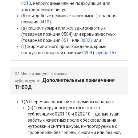
0210
, непригодные или не подходящие для
употребления в пищу;
(б) съедобные неживые насекомые (товарная
позиция
0410
);
(в) кишки, пузыри или желудки животных
(товарная позиция 0504) или кровь животных
(товарная позиция
0511
или
3002
); или
(г) жир животного происхождения, кроме
продуктов товарной позиции
0209
(
группа 15
).
02 Мясо и пищевые мясные
Дополнительные примечания
субпродукты:
ТНВЭД
1(А) Перечисленные ниже термины означают:
(а) "туши крупного рогатого скота" в
субпозициях 0201 10 и 0202 10 – целые туши
забитых животных после обескровливания,
нутровки и снятия шкуры, импортируемые с
головой или без головы, с ногами или без ног,