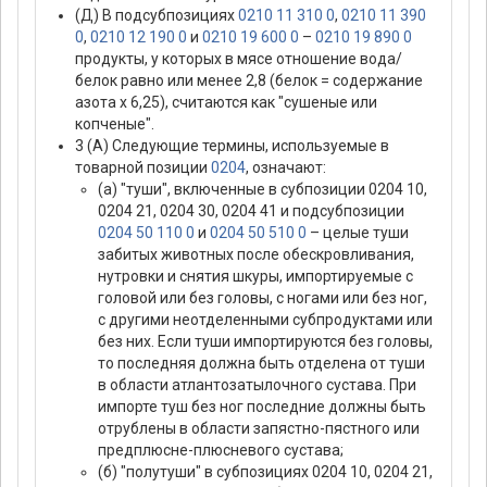
(Д) В подсубпозициях
0210 11 310 0
,
0210 11 390
0
,
0210 12 190 0
и
0210 19 600 0
–
0210 19 890 0
продукты, у которых в мясе отношение вода/
белок равно или менее 2,8 (белок = содержание
азота х 6,25), считаются как "сушеные или
копченые".
3 (А) Следующие термины, используемые в
товарной позиции
0204
, означают:
(а) "туши", включенные в субпозиции 0204 10,
0204 21, 0204 30, 0204 41 и подсубпозиции
0204 50 110 0
и
0204 50 510 0
– целые туши
забитых животных после обескровливания,
нутровки и снятия шкуры, импортируемые с
головой или без головы, с ногами или без ног,
с другими неотделенными субпродуктами или
без них. Если туши импортируются без головы,
то последняя должна быть отделена от туши
в области атлантозатылочного сустава. При
импорте туш без ног последние должны быть
отрублены в области запястно-пястного или
предплюсне-плюсневого сустава;
(б) "полутуши" в субпозициях 0204 10, 0204 21,