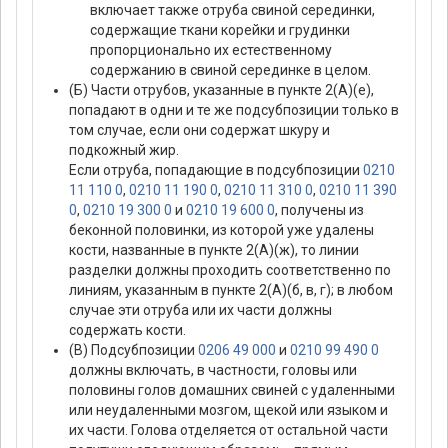
включает также отруба свиной серединки,
содержащие ткани корейки и грудинки
пропорционально их естественному
содержанию в свиной серединке в целом.
(Б) Части отрубов, указанные в пункте 2(А)(е),
попадают в одни и те же подсубпозиции только в
том случае, если они содержат шкуру и
подкожный жир.
Если отруба, попадающие в подсубпозиции
0210
11 110 0
,
0210 11 190 0
,
0210 11 310 0
,
0210 11 390
0
,
0210 19 300 0
и
0210 19 600 0
, получены из
беконной половинки, из которой уже удалены
кости, названные в пункте 2(А)(ж), то линии
разделки должны проходить соответственно по
линиям, указанным в пункте 2(А)(б, в, г); в любом
случае эти отруба или их части должны
содержать кости.
(В) Подсубпозиции
0206 49 000
и
0210 99 490 0
должны включать, в частности, головы или
половины голов домашних свиней с удаленными
или неудаленными мозгом, щекой или языком и
их части. Голова отделяется от остальной части