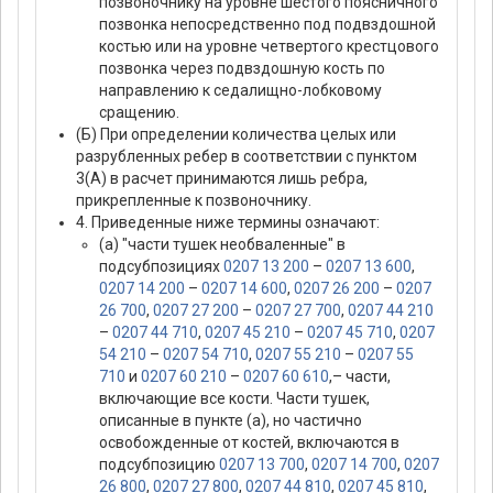
позвоночнику на уровне шестого поясничного
позвонка непосредственно под подвздошной
костью или на уровне четвертого крестцового
позвонка через подвздошную кость по
направлению к седалищно-лобковому
сращению.
(Б) При определении количества целых или
разрубленных ребер в соответствии с пунктом
3(А) в расчет принимаются лишь ребра,
прикрепленные к позвоночнику.
4. Приведенные ниже термины означают:
(а) "части тушек необваленные" в
подсубпозициях
0207 13 200
–
0207 13 600
,
0207 14 200
–
0207 14 600
,
0207 26 200
–
0207
26 700
,
0207 27 200
–
0207 27 700
,
0207 44 210
–
0207 44 710
,
0207 45 210
–
0207 45 710
,
0207
54 210
–
0207 54 710
,
0207 55 210
–
0207 55
710
и
0207 60 210
–
0207 60 610
,– части,
включающие все кости. Части тушек,
описанные в пункте (а), но частично
освобожденные от костей, включаются в
подсубпозицию
0207 13 700
,
0207 14 700
,
0207
26 800
,
0207 27 800
,
0207 44 810
,
0207 45 810
,