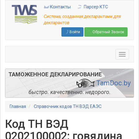
Перейти
Контакты
Парсер КТС
к
основному
Система, созданная декларантами для
содержанию
декларантов
Войти
Обратный Звонок
ТАМОЖЕННОЕ ДЕКЛАРИРОВАНИЕ
TamDoc.by
быстро. качественно. недорого.
Главная
Справочник кодов ТН ВЭД ЕАЭС
Код ТН ВЭД
0202100002: говядина