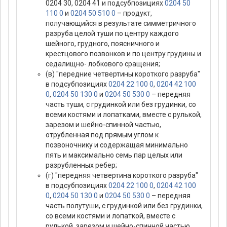
0204 30, 0204 41 и подсубпозициях
0204 50
110 0
и
0204 50 510 0
– продукт,
получающийся в результате симметричного
разруба целой туши по центру каждого
шейного, грудного, поясничного и
крестцового позвонков и по центру грудины и
седалищно- лобкового сращения;
(в) "передние четвертины короткого разруба"
в подсубпозициях
0204 22 100 0
,
0204 42 100
0
,
0204 50 130 0
и
0204 50 530 0
– передняя
часть туши, с грудинкой или без грудинки, со
всеми костями и лопатками, вместе с рулькой,
зарезом и шейно-спинной частью,
отрубленная под прямым углом к
позвоночнику и содержащая минимально
пять и максимально семь пар целых или
разрубленных ребер;
(г) "передняя четвертина короткого разруба"
в подсубпозициях
0204 22 100 0
,
0204 42 100
0
,
0204 50 130 0
и
0204 50 530 0
– передняя
часть полутуши, с грудинкой или без грудинки,
со всеми костями и лопаткой, вместе с
рулькой, зарезом и шейно-спинной частью,