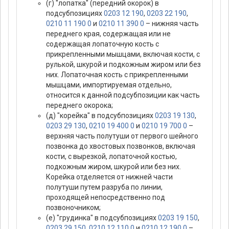
(г) "лопатка" (передний окорок) в
подсубпозициях
0203 12 190
,
0203 22 190
,
0210 11 190 0
и
0210 11 390 0
– нижняя часть
переднего края, содержащая или не
содержащая лопаточную кость с
прикрепленными мышцами, включая кости, с
рулькой, шкурой и подкожным жиром или без
них. Лопаточная кость с прикрепленными
мышцами, импортируемая отдельно,
относится к данной подсубпозиции как часть
переднего окорока;
(д) "корейка" в подсубпозициях
0203 19 130
,
0203 29 130
,
0210 19 400 0
и
0210 19 700 0
–
верхняя часть полутуши от первого шейного
позвонка до хвостовых позвонков, включая
кости, с вырезкой, лопаточной костью,
подкожным жиром, шкурой или без них.
Корейка отделяется от нижней части
полутуши путем разруба по линии,
проходящей непосредственно под
позвоночником;
(е) "грудинка" в подсубпозициях
0203 19 150
,
0203 29 150
,
0210 12 110 0
и
0210 12 190 0
–