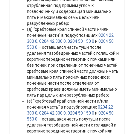
отрубленная под прямым углом к
позвоночнику и содержащая минимально
пять и максимально семь целых или
разрубленных ребер;
(д) "хребтовые края спинной части и/или
почечные части" в подсубпозициях
0204 22
300 0
,
0204 42 300 0
,
0204 50 150 0
и
0204 50
550 0
– оставшаяся часть туши после
удаления тазобедренных частей с голяшкой и
коротких передних четвертин с почками или
без почек; при отделении от почечных частей
хребтовые края спинной части должны иметь
минимально пять поясничных позвонков;
почечные части после отделения от
хребтовых краев должны иметь минимально
пять пар целых или разрубленных ребер;
(е) "хребтовый край спинной части и/или
почечная часть" в подсубпозициях
0204 22
300 0
,
0204 42 300 0
,
0204 50 150 0
и
0204 50
550 0
– оставшаяся часть полутуши после
удаления тазобедренной части с голяшкой и
коротких передних четвертин с почкой или