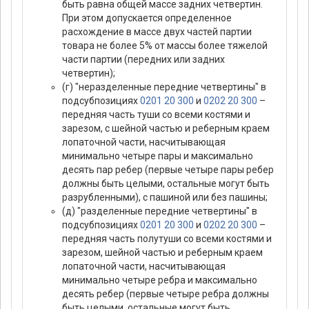
быть равна общей массе задних четвертин.
При этом допускается определенное
расхождение в массе двух частей партии
товара не более 5% от массы более тяжелой
части партии (передних или задних
четвертин);
(г) "неразделенные передние четвертины" в
подсубпозициях
0201 20 300
и
0202 20 300
–
передняя часть туши со всеми костями и
зарезом, с шейной частью и реберным краем
лопаточной части, насчитывающая
минимально четыре пары и максимально
десять пар ребер (первые четыре пары ребер
должны быть целыми, остальные могут быть
разрубленными), с пашиной или без пашины;
(д) "разделенные передние четвертины" в
подсубпозициях
0201 20 300
и
0202 20 300
–
передняя часть полутуши со всеми костями и
зарезом, шейной частью и реберным краем
лопаточной части, насчитывающая
минимально четыре ребра и максимально
десять ребер (первые четыре ребра должны
быть целыми, остальные могут быть