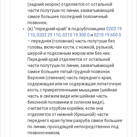
(задний окорок) отделяется от остальной
части полутуши по линии, захватывающей
самое большее последний поясничный
позвонок;
(в) "передний край" в подсубпозициях
0203 19
110
,
0203 29 110
,
0210 19 300 0
и
0210 19 600 0
– передняя (головная) часть полутуши без
головы, включая кости, с ножкой, рулькой,
шкурой и подкожным жиром или без них.
Передний край отделяется от остальной
части полутуши по линии, захватывающей
самое большее пятый грудной позвонок.
Верхняя (спинная) часть переднего края,
содержащая или не содержащая лопаточную
кость с прикрепленными мышцами (шейная
часть в свежем виде или шейная часть
беконной половинки в соленом виде),
считается отрубом корейки, если она
отделяется от нижней (брюшной) части
переднего края путем разруба самое большее
по линии, проходящей непосредственно под
позвоночником;