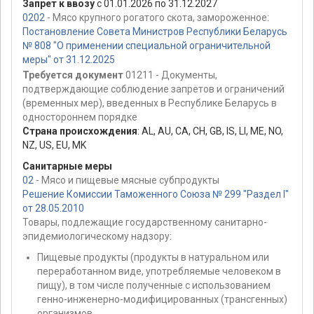
Запрет к ввозу
с 01.01.2026 по 31.12.2027
0202
- Мясо крупного рогатого скота, замороженное:
Постановление Совета Министров Республики Беларусь
№ 808 "О применении специальной ограничительной
меры" от 31.12.2025
Требуется документ
01211 - Документы,
подтверждающие соблюдение запретов и ограничений
(временных мер), введенных в Республике Беларусь в
одностороннем порядке
Страна происхождения
:
AL
,
AU
,
CA
,
CH
,
GB
,
IS
,
LI
,
ME
,
NO
,
NZ
,
US
,
EU
,
MK
Санитарные меры
02
- Мясо и пищевые мясные субпродукты
Решение Комиссии Таможенного Союза № 299 "Раздел I"
от 28.05.2010
Товары, подлежащие государственному санитарно-
эпидемиологическому надзору:
Пищевые продукты (продукты в натуральном или
переработанном виде, употребляемые человеком в
пищу), в том числе полученные с использованием
генно-инженерно-модифицированных (трансгенных)
организмов.