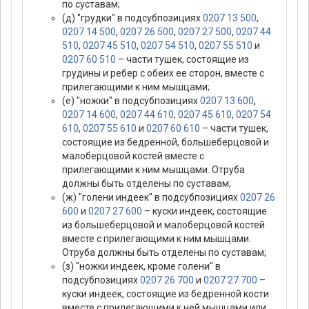
по суставам;
(д) "грудки" в подсубпозициях
0207 13 500
,
0207 14 500
,
0207 26 500
,
0207 27 500
,
0207 44
510
,
0207 45 510
,
0207 54 510
,
0207 55 510
и
0207 60 510
– части тушек, состоящие из
грудины и ребер с обеих ее сторон, вместе с
прилегающими к ним мышцами;
(е) "ножки" в подсубпозициях
0207 13 600
,
0207 14 600
,
0207 44 610
,
0207 45 610
,
0207 54
610
,
0207 55 610
и
0207 60 610
– части тушек,
состоящие из бедренной, большеберцовой и
малоберцовой костей вместе с
прилегающими к ним мышцами. Отруба
должны быть отделены по суставам;
(ж) "голени индеек" в подсубпозициях
0207 26
600
и
0207 27 600
– куски индеек, состоящие
из большеберцовой и малоберцовой костей
вместе с прилегающими к ним мышцами.
Отруба должны быть отделены по суставам;
(з) "ножки индеек, кроме голени" в
подсубпозициях
0207 26 700
и
0207 27 700
–
куски индеек, состоящие из бедренной кости
вместе с прилегающими к ней мышцами или