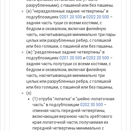
разрубленными), с пашиной или без пашины;
(е) "неразделенные задние четвертины" в
подсубпозициях
0201 20 500
и
0202 20 500
–
задняя часть туши со всеми костями, с
бедром и оковалком, включая филейную
часть, насчитывающая минимально три пары
целых или разрубленных ребер, с голяшкой
или без голяшки, с пашиной или без пашины;
(ж) "разделенные задние четвертины" в
подсубпозициях
0201 20 500
и
0202 20 500
–
задняя часть полутуши со всеми костями, с
бедром и оковалком, включая филейную
часть, насчитывающая минимально три
целых или разрубленных ребра, с голяшкой
или без голяшки, с пашиной или без пашины;
(з)
(1) отруба "лопатка" и "шейно-лопаточная
часть" в подсубпозиции
0202 30 500
–
спинная часть передней четвертины,
включающая верхнюю часть хребтового
края лопаточной части, получаемая из
передней четвертины минимально с