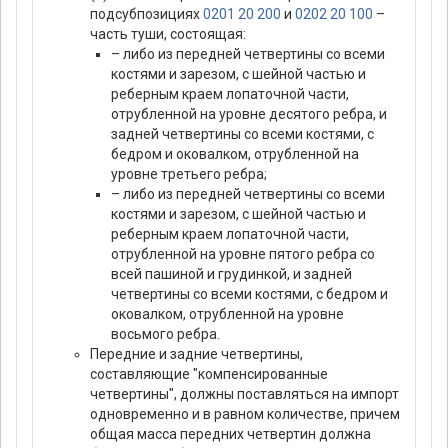
подсубпозициях
0201 20 200
и
0202 20 100
–
часть туши, состоящая:
– либо из передней четвертины со всеми
костями и зарезом, с шейной частью и
реберным краем лопаточной части,
отрубленной на уровне десятого ребра, и
задней четвертины со всеми костями, с
бедром и оковалком, отрубленной на
уровне третьего ребра;
– либо из передней четвертины со всеми
костями и зарезом, с шейной частью и
реберным краем лопаточной части,
отрубленной на уровне пятого ребра со
всей пашиной и грудинкой, и задней
четвертины со всеми костями, с бедром и
оковалком, отрубленной на уровне
восьмого ребра.
Передние и задние четвертины,
составляющие "компенсированные
четвертины", должны поставляться на импорт
одновременно и в равном количестве, причем
общая масса передних четвертин должна