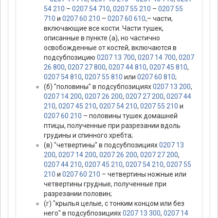
54 210
–
0207 54 710
,
0207 55 210
–
0207 55
710
и
0207 60 210
–
0207 60 610
,– части,
включающие все кости. Части тушек,
описанные в пункте (а), но частично
освобожденные от костей, включаются в
подсубпозицию
0207 13 700
,
0207 14 700
,
0207
26 800
,
0207 27 800
,
0207 44 810
,
0207 45 810
,
0207 54 810
,
0207 55 810
или
0207 60 810
;
(б) "половины" в подсубпозициях
0207 13 200
,
0207 14 200
,
0207 26 200
,
0207 27 200
,
0207 44
210
,
0207 45 210
,
0207 54 210
,
0207 55 210
и
0207 60 210
– половины тушек домашней
птицы, полученные при разрезании вдоль
грудины и спинного хребта;
(в) "четвертины" в подсубпозициях
0207 13
200
,
0207 14 200
,
0207 26 200
,
0207 27 200
,
0207 44 210
,
0207 45 210
,
0207 54 210
,
0207 55
210
и
0207 60 210
– четвертины ножные или
четвертины грудные, полученные при
разрезании половин;
(г) "крылья целые, с тонким концом или без
него" в подсубпозициях
0207 13 300
,
0207 14