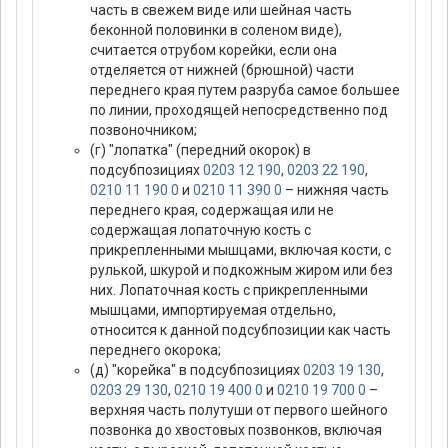
часть в свежем виде или шейная часть
беконной половинки в соленом виде),
считается отрубом корейки, если она
отделяется от нижней (брюшной) части
переднего края путем разруба самое большее
по линии, проходящей непосредственно под
позвоночником;
(г) "лопатка" (передний окорок) в
подсубпозициях
0203 12 190
,
0203 22 190
,
0210 11 190 0
и
0210 11 390 0
– нижняя часть
переднего края, содержащая или не
содержащая лопаточную кость с
прикрепленными мышцами, включая кости, с
рулькой, шкурой и подкожным жиром или без
них. Лопаточная кость с прикрепленными
мышцами, импортируемая отдельно,
относится к данной подсубпозиции как часть
переднего окорока;
(д) "корейка" в подсубпозициях
0203 19 130
,
0203 29 130
,
0210 19 400 0
и
0210 19 700 0
–
верхняя часть полутуши от первого шейного
позвонка до хвостовых позвонков, включая