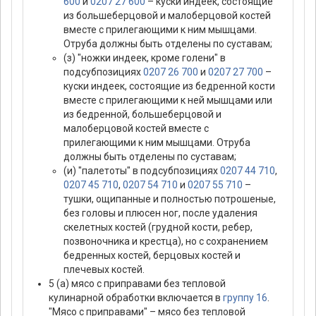
600
и
0207 27 600
– куски индеек, состоящие
из большеберцовой и малоберцовой костей
вместе с прилегающими к ним мышцами.
Отруба должны быть отделены по суставам;
(з) "ножки индеек, кроме голени" в
подсубпозициях
0207 26 700
и
0207 27 700
–
куски индеек, состоящие из бедренной кости
вместе с прилегающими к ней мышцами или
из бедренной, большеберцовой и
малоберцовой костей вместе с
прилегающими к ним мышцами. Отруба
должны быть отделены по суставам;
(и) "палетоты" в подсубпозициях
0207 44 710
,
0207 45 710
,
0207 54 710
и
0207 55 710
–
тушки, ощипанные и полностью потрошеные,
без головы и плюсен ног, после удаления
скелетных костей (грудной кости, ребер,
позвоночника и крестца), но с сохранением
бедренных костей, берцовых костей и
плечевых костей.
5 (а) мясо с приправами без тепловой
кулинарной обработки включается в
группу 16
.
"Мясо с приправами" – мясо без тепловой