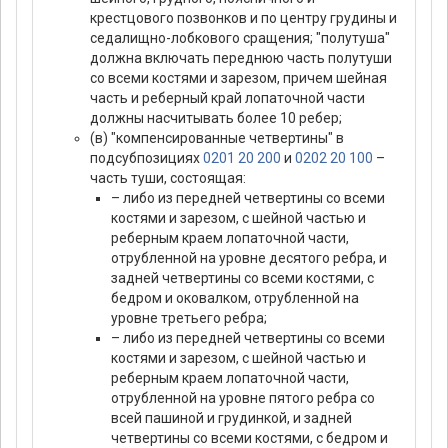
крестцового позвонков и по центру грудины и
седалищно-лобкового сращения; "полутуша"
должна включать переднюю часть полутуши
со всеми костями и зарезом, причем шейная
часть и реберный край лопаточной части
должны насчитывать более 10 ребер;
(в) "компенсированные четвертины" в
подсубпозициях
0201 20 200
и
0202 20 100
–
часть туши, состоящая:
– либо из передней четвертины со всеми
костями и зарезом, с шейной частью и
реберным краем лопаточной части,
отрубленной на уровне десятого ребра, и
задней четвертины со всеми костями, с
бедром и оковалком, отрубленной на
уровне третьего ребра;
– либо из передней четвертины со всеми
костями и зарезом, с шейной частью и
реберным краем лопаточной части,
отрубленной на уровне пятого ребра со
всей пашиной и грудинкой, и задней
четвертины со всеми костями, с бедром и