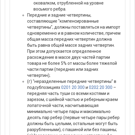
оковалком, отрубленной на уровне
восьмого ребра.
Передние и задние четвертины,
составляющие "компенсированные
четвертины", должны поставляться на импорт
одновременно и в равном количестве, причем
общая масса передних четвертин должна
быть равна общей массе задних четвертин.
При этом допускается определенное
расхождение в массе двух частей партии
товара не более 5% от массы более тяжелой
части партии (передних или задних
четвертин);
(г) "неразделенные передние четвертины" в
подсубпозициях
0201 20 300
и
0202 20 300
–
передняя часть туши со всеми костями и
зарезом, с шейной частью и реберным краем
лопаточной части, насчитывающая
минимально четыре пары и максимально
десять пар ребер (первые четыре пары ребер
должны быть целыми, остальные могут быть
разрубленными), с пашиной или без пашины;