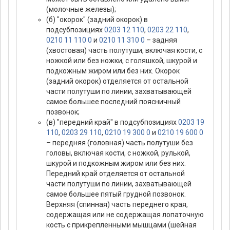
(молочные железы);
(б) "окорок" (задний окорок) в
подсубпозициях
0203 12 110
,
0203 22 110
,
0210 11 110 0
и
0210 11 310 0
– задняя
(хвостовая) часть полутуши, включая кости, с
ножкой или без ножки, с голяшкой, шкурой и
подкожным жиром или без них. Окорок
(задний окорок) отделяется от остальной
части полутуши по линии, захватывающей
самое большее последний поясничный
позвонок;
(в) "передний край" в подсубпозициях
0203 19
110
,
0203 29 110
,
0210 19 300 0
и
0210 19 600 0
– передняя (головная) часть полутуши без
головы, включая кости, с ножкой, рулькой,
шкурой и подкожным жиром или без них.
Передний край отделяется от остальной
части полутуши по линии, захватывающей
самое большее пятый грудной позвонок.
Верхняя (спинная) часть переднего края,
содержащая или не содержащая лопаточную
кость с прикрепленными мышцами (шейная