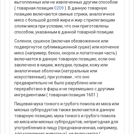
вытопленных или не извлеченных другим способом
( товарная позиция
0209
). В данную товарную
позицию включаются свиные стрики, аналогичное
мясо с большой долей жира и жир с прилегающим
слоем мяса при условии, что они приготовлены
способом, указанным в данной товарной позиции.
Соленое, сушеное (включая обезвоженное или
подвергнутое сублимационной сушке) или копченое
мясо (например, бекон, окорок и лопаточная часть)
включается в данную товарную позицию, если оно
заключено в кишки, желудки, пузыри, кожу или
аналогичные оболочки (натуральные или
искусственные), при условии , что оно
предварительно не было разрублено или не
переработано в фарш и не перемешано с другими
ингредиентами ( товарная позиция 1601 ).
Пищевая мука тонкого и грубого помола из мяса или
мясных субпродуктов также включается в данную
товарную позицию; мука тонкого и грубого помола
из мяса или мясных субпродуктов, непригодная для
употребления в пищу (предназначенная, например,
для кормления животных), не включается (