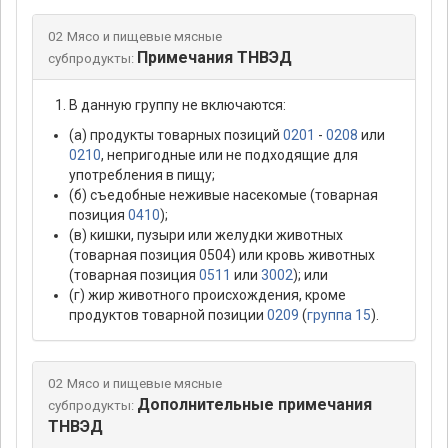
02 Мясо и пищевые мясные
Примечания ТНВЭД
субпродукты:
В данную группу не включаются:
(а) продукты товарных позиций
0201
-
0208
или
0210
, непригодные или не подходящие для
употребления в пищу;
(б) съедобные неживые насекомые (товарная
позиция
0410
);
(в) кишки, пузыри или желудки животных
(товарная позиция 0504) или кровь животных
(товарная позиция
0511
или
3002
); или
(г) жир животного происхождения, кроме
продуктов товарной позиции
0209
(
группа 15
).
02 Мясо и пищевые мясные
Дополнительные примечания
субпродукты:
ТНВЭД