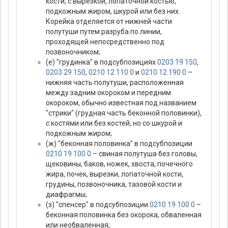
кости, с вырезкой, лопаточной костью,
подкожным жиром, шкурой или без них.
Корейка отделяется от нижней части
полутуши путем разруба по линии,
проходящей непосредственно под
позвоночником;
(е) "грудинка" в подсубпозициях
0203 19 150
,
0203 29 150
,
0210 12 110 0
и
0210 12 190 0
–
нижняя часть полутуши, расположенная
между задним окороком и передним
окороком, обычно известная под названием
"стрики" (грудная часть беконной половинки),
с костями или без костей, но со шкурой и
подкожным жиром;
(ж) "беконная половинка" в подсубпозиции
0210 19 100 0
– свиная полутуша без головы,
щековины, баков, ножек, хвоста, почечного
жира, почек, вырезки, лопаточной кости,
грудины, позвоночника, тазовой кости и
диафрагмы;
(з) "спенсер" в подсубпозиции
0210 19 100 0
–
беконная половинка без окорока, обваленная
или необваленная;