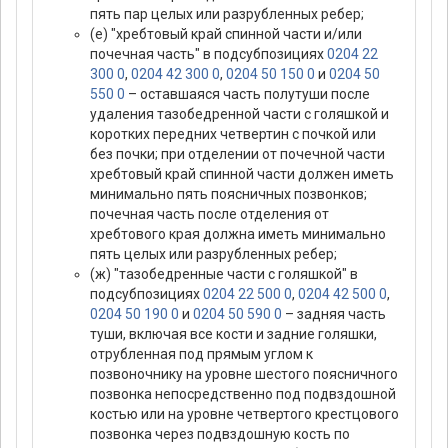
пять пар целых или разрубленных ребер;
(е) "хребтовый край спинной части и/или
почечная часть" в подсубпозициях
0204 22
300 0
,
0204 42 300 0
,
0204 50 150 0
и
0204 50
550 0
– оставшаяся часть полутуши после
удаления тазобедренной части с голяшкой и
коротких передних четвертин с почкой или
без почки; при отделении от почечной части
хребтовый край спинной части должен иметь
минимально пять поясничных позвонков;
почечная часть после отделения от
хребтового края должна иметь минимально
пять целых или разрубленных ребер;
(ж) "тазобедренные части с голяшкой" в
подсубпозициях
0204 22 500 0
,
0204 42 500 0
,
0204 50 190 0
и
0204 50 590 0
– задняя часть
туши, включая все кости и задние голяшки,
отрубленная под прямым углом к
позвоночнику на уровне шестого поясничного
позвонка непосредственно под подвздошной
костью или на уровне четвертого крестцового
позвонка через подвздошную кость по