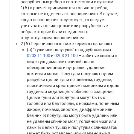
разрубленных ребер в соответствии с пунктом
1(А) в расчет принимаются только те ребра,
которые не отделены от позвоночника. В случае,
когда позвоночник отсутствует, то следует
учитывать только целые или разрубленные
ребра, которые были соединены с
отсутствующим позвоночником.
2 (А) Перечисленные ниже термины означают:
(а) "туши или полутуши" в подсубпозициях
0203 11 100
и
0203 21 100
– забитые свиньи в
виде туш домашних свиней после
обескровливания и нутровки, удаления
щетины и копыт. Полутуши получают путем
разрубки целой туши по шейным, грудным,
поясничным и крестцовым позвонкам и вдоль
грудины и седалищно-лобкового сращения.
Целые туши или полутуши могут быть с
головой или без головы, с ножками, почечным
жиром, почками, хвостом, диафрагмой или
без них. В полутушах могут быть удалены или
не удалены спинной мозг, головной мозг или
язык. В целых тушах и полутушах свиноматок
может быть оставлено или удалено вымя