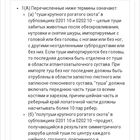
1(А) Перечисленные ниже термины означают:
(а) "туши крупного рогатого скота" в
субпозициях 0201 10 и 0202 10 – целые туши
забитых животных после обескровливания,
нутровки и снятия шкуры, импортируемые с
головой или без головы, с ногами или без ног,
с другими неотделенными субпродуктами или
без них. Если туши импортируются без головы,
то последняя должна быть отделена от туши
в области атлантозатылочного сустава. При
импорте туш без ног последние должны быть
отрублены в области запястно-пястного или
заплюсне-плюсневого сустава; "туша" должна
включать переднюю часть туши со всеми
костями и зарезом, причем шейная часть и
реберный край лопаточной части должны
насчитывать более 10 пар ребер;
(б) "полутуши крупного рогатого скота" в
субпозициях 0201 10 и 0202 10 –продукт,
получающийся в результате симметричного
разруба целой туши по центру каждого
шейного, грудного, поясничного и