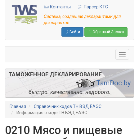
Перейти
Контакты
Парсер КТС
к
основному
Система, созданная декларантами для
содержанию
декларантов
Войти
Обратный Звонок
ТАМОЖЕННОЕ ДЕКЛАРИРОВАНИЕ
TamDoc.by
быстро. качественно. недорого.
Главная
Справочник кодов ТН ВЭД ЕАЭС
Информация о коде ТН ВЭД ЕАЭС
0210 Мясо и пищевые