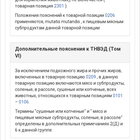
товарная позиция
2301
).
Положения пояснений к товарной позиции
0206
применяются, mutatis mutandis , к пищевым мясным
субпродуктам данной товарной позиции.
Дополнительные пояснения к ТНВЭД (Том
VI)
За исключением подкожного жира и прочих жиров,
включенных в товарную позицию
0209
, в данную
товарную позицию включаются мясо и субпродукты,
соленые, в рассоле, сушеные или копченые, всех
животных, относящихся к товарным позициям
0101
–
0106
.
Термины "сушеные или копченые" и " мясо и
пищевые мясные субпродукты, соленые, в рассоле"
определены в дополнительных примечаниях 2(Д) и
6 к данной группе.