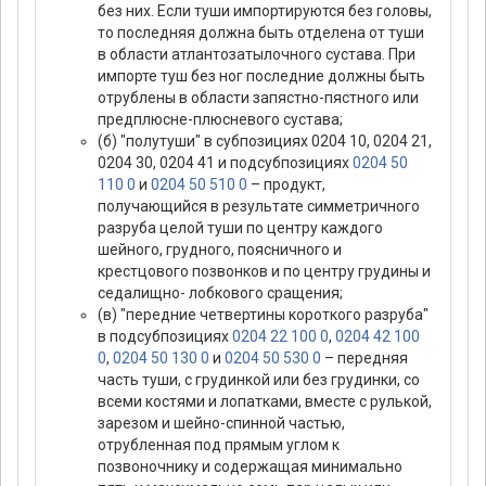
без них. Если туши импортируются без головы,
то последняя должна быть отделена от туши
в области атлантозатылочного сустава. При
импорте туш без ног последние должны быть
отрублены в области запястно-пястного или
предплюсне-плюсневого сустава;
(б) "полутуши" в субпозициях 0204 10, 0204 21,
0204 30, 0204 41 и подсубпозициях
0204 50
110 0
и
0204 50 510 0
– продукт,
получающийся в результате симметричного
разруба целой туши по центру каждого
шейного, грудного, поясничного и
крестцового позвонков и по центру грудины и
седалищно- лобкового сращения;
(в) "передние четвертины короткого разруба"
в подсубпозициях
0204 22 100 0
,
0204 42 100
0
,
0204 50 130 0
и
0204 50 530 0
– передняя
часть туши, с грудинкой или без грудинки, со
всеми костями и лопатками, вместе с рулькой,
зарезом и шейно-спинной частью,
отрубленная под прямым углом к
позвоночнику и содержащая минимально