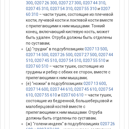
300
,
0207 26 300
,
0207 27 300
,
0207 44 310
,
0207 45 310
,
0207 54 310
,
0207 55 310
и
0207
60 310
– части тушек, состоящие из плечевой
кости, лучевой кости и локтевой кости вместе
с прилегающими к ним мышцами. Тонкий
конец, включающий кистевую кость, может
быть удален. Отруба должны быть отделены
по суставам;
(д) "грудки" в подсубпозициях
0207 13 500
,
0207 14 500
,
0207 26 500
,
0207 27 500
,
0207 44
510
,
0207 45 510
,
0207 54 510
,
0207 55 510
и
0207 60 510
– части тушек, состоящие из
грудины и ребер с обеих ее сторон, вместе с
прилегающими к ним мышцами;
(е) "ножки" в подсубпозициях
0207 13 600
,
0207 14 600
,
0207 44 610
,
0207 45 610
,
0207 54
610
,
0207 55 610
и
0207 60 610
– части тушек,
состоящие из бедренной, большеберцовой и
малоберцовой костей вместе с
прилегающими к ним мышцами. Отруба
должны быть отделены по суставам;
(ж) "голени индеек" в подсубпозициях
0207 26