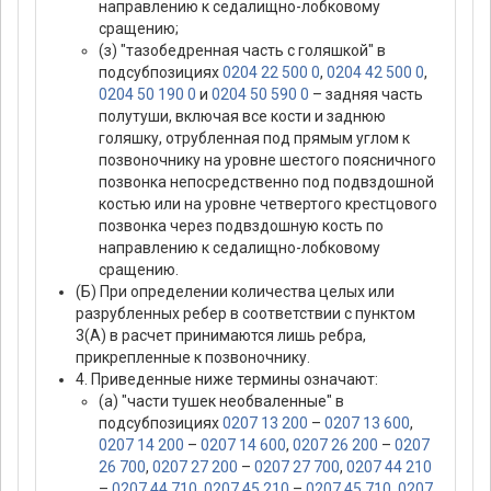
направлению к седалищно-лобковому
сращению;
(з) "тазобедренная часть с голяшкой" в
подсубпозициях
0204 22 500 0
,
0204 42 500 0
,
0204 50 190 0
и
0204 50 590 0
– задняя часть
полутуши, включая все кости и заднюю
голяшку, отрубленная под прямым углом к
позвоночнику на уровне шестого поясничного
позвонка непосредственно под подвздошной
костью или на уровне четвертого крестцового
позвонка через подвздошную кость по
направлению к седалищно-лобковому
сращению.
(Б) При определении количества целых или
разрубленных ребер в соответствии с пунктом
3(А) в расчет принимаются лишь ребра,
прикрепленные к позвоночнику.
4. Приведенные ниже термины означают:
(а) "части тушек необваленные" в
подсубпозициях
0207 13 200
–
0207 13 600
,
0207 14 200
–
0207 14 600
,
0207 26 200
–
0207
26 700
,
0207 27 200
–
0207 27 700
,
0207 44 210
–
0207 44 710
,
0207 45 210
–
0207 45 710
,
0207