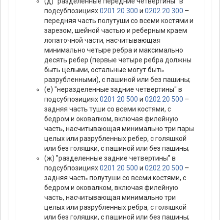
(д) "разделенные передние четвертины" в
подсубпозициях
0201 20 300
и
0202 20 300
–
передняя часть полутуши со всеми костями и
зарезом, шейной частью и реберным краем
лопаточной части, насчитывающая
минимально четыре ребра и максимально
десять ребер (первые четыре ребра должны
быть целыми, остальные могут быть
разрубленными), с пашиной или без пашины;
(е) "неразделенные задние четвертины" в
подсубпозициях
0201 20 500
и
0202 20 500
–
задняя часть туши со всеми костями, с
бедром и оковалком, включая филейную
часть, насчитывающая минимально три пары
целых или разрубленных ребер, с голяшкой
или без голяшки, с пашиной или без пашины;
(ж) "разделенные задние четвертины" в
подсубпозициях
0201 20 500
и
0202 20 500
–
задняя часть полутуши со всеми костями, с
бедром и оковалком, включая филейную
часть, насчитывающая минимально три
целых или разрубленных ребра, с голяшкой
или без голяшки, с пашиной или без пашины;