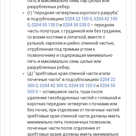
пять и максимально семь пар целых или
разрубленных ребер;
(г) "передняя четвертина короткого разруба"
в подсубпозициях
0204 22 100 0
,
0204 42 100
0
,
0204 50 130 0
и
0204 50 530 0
– передняя
часть полутуши, с грудинкой или без грудинки,
со всеми костями и лопаткой, вместе с
рулькой, зарезом и шейно-спинной частью,
отрубленная под прямым углом к
позвоночнику и содержащая минимально
пять и максимально семь целых или
разрубленных ребер;
(д) "хребтовые края спинной части и/или
почечные части" в подсубпозициях
0204 22
300 0
,
0204 42 300 0
,
0204 50 150 0
и
0204 50
550 0
– оставшаяся часть туши после
удаления тазобедренных частей с голяшкой и
коротких передних четвертин с почками или
без почек; при отделении от почечных частей
хребтовые края спинной части должны иметь
минимально пять поясничных позвонков;
почечные части после отделения от
хребтовых краев должны иметь минимально