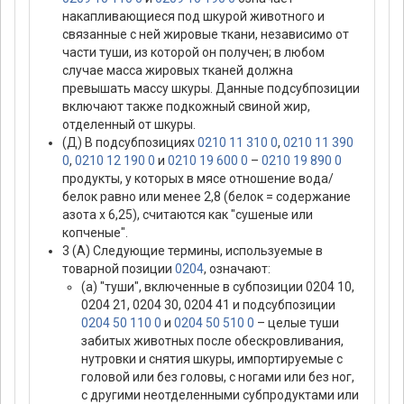
накапливающиеся под шкурой животного и
связанные с ней жировые ткани, независимо от
части туши, из которой он получен; в любом
случае масса жировых тканей должна
превышать массу шкуры. Данные подсубпозиции
включают также подкожный свиной жир,
отделенный от шкуры.
(Д) В подсубпозициях
0210 11 310 0
,
0210 11 390
0
,
0210 12 190 0
и
0210 19 600 0
–
0210 19 890 0
продукты, у которых в мясе отношение вода/
белок равно или менее 2,8 (белок = содержание
азота х 6,25), считаются как "сушеные или
копченые".
3 (А) Следующие термины, используемые в
товарной позиции
0204
, означают:
(а) "туши", включенные в субпозиции 0204 10,
0204 21, 0204 30, 0204 41 и подсубпозиции
0204 50 110 0
и
0204 50 510 0
– целые туши
забитых животных после обескровливания,
нутровки и снятия шкуры, импортируемые с
головой или без головы, с ногами или без ног,
с другими неотделенными субпродуктами или