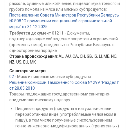
рассоле, сушеные или копченые; пищевая мука тонкого и
грубого помола из мяса или мясных субпродуктов:
Постановление Совета Министров Республики Беларусь
№ 808 "О применении специальной ограничительной
меры" от 31.12.2025
Требуется документ
01211 - Документы,
подтверждающие соблюдение запретов и ограничений
(временных мер), введенных в Республике Беларусь в
одностороннем порядке
Страна происхождения
:
AL
,
AU
,
CA
,
CH
,
GB
,
IS
,
LI
,
ME
,
NO
,
NZ
,
US
,
EU
,
MK
Санитарные меры
02
- Мясо и пищевые мясные субпродукты
Решение Комиссии Таможенного Союза № 299 "Раздел I"
от 28.05.2010
Товары, подлежащие государственному санитарно-
эпидемиологическому надзору:
Пищевые продукты (продукты в натуральном или
переработанном виде, употребляемые человеком в
пищу), в том числе полученные с использованием
генно-инженерно-модифицированных (трансгенных)