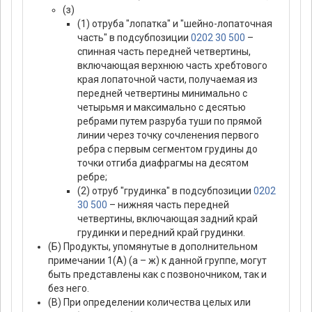
(з)
(1) отруба "лопатка" и "шейно-лопаточная
часть" в подсубпозиции
0202 30 500
–
спинная часть передней четвертины,
включающая верхнюю часть хребтового
края лопаточной части, получаемая из
передней четвертины минимально с
четырьмя и максимально с десятью
ребрами путем разруба туши по прямой
линии через точку сочленения первого
ребра с первым сегментом грудины до
точки отгиба диафрагмы на десятом
ребре;
(2) отруб "грудинка" в подсубпозиции
0202
30 500
– нижняя часть передней
четвертины, включающая задний край
грудинки и передний край грудинки.
(Б) Продукты, упомянутые в дополнительном
примечании 1(А) (а – ж) к данной группе, могут
быть представлены как с позвоночником, так и
без него.
(В) При определении количества целых или