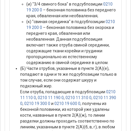
(и) "3/4 свиного бока" в подсубпозиции
0210
19 200 0
– беконная половинка без переднего
края, обваленная или необваленная;
(к) "свиная серединка" в подсубпозиции
0210
19 200 0
– беконная половинка без окорока и
переднего края, обваленная или
необваленная. Данная подсубпозиция
включает также отруба свиной серединки,
содержащие ткани корейки и грудинки
пропорционально их естественному
содержанию в свиной серединке в целом.
(Б) Части отрубов, указанные в пункте 2(А)(е),
попадают в одни и те же подсубпозиции только в
том случае, если они содержат шкуру и
подкожный жир.
Если отруба, попадающие в подсубпозиции
0210
11 110 0
,
0210 11 190 0
,
0210 11 310 0
,
0210 11 390
0
,
0210 19 300 0
и
0210 19 600 0
, получены из
беконной половинки, из которой уже удалены
кости, названные в пункте 2(А)(ж), то линии
разделки должны проходить соответственно по
линиям, указанным в пункте 2(А)(б, в, г); в любом