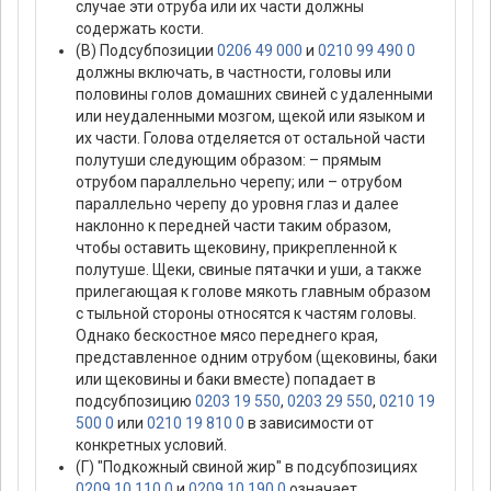
случае эти отруба или их части должны
содержать кости.
(В) Подсубпозиции
0206 49 000
и
0210 99 490 0
должны включать, в частности, головы или
половины голов домашних свиней с удаленными
или неудаленными мозгом, щекой или языком и
их части. Голова отделяется от остальной части
полутуши следующим образом: – прямым
отрубом параллельно черепу; или – отрубом
параллельно черепу до уровня глаз и далее
наклонно к передней части таким образом,
чтобы оставить щековину, прикрепленной к
полутуше. Щеки, свиные пятачки и уши, а также
прилегающая к голове мякоть главным образом
с тыльной стороны относятся к частям головы.
Однако бескостное мясо переднего края,
представленное одним отрубом (щековины, баки
или щековины и баки вместе) попадает в
подсубпозицию
0203 19 550
,
0203 29 550
,
0210 19
500 0
или
0210 19 810 0
в зависимости от
конкретных условий.
(Г) "Подкожный свиной жир" в подсубпозициях
0209 10 110 0
и
0209 10 190 0
означает