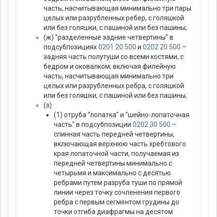
часть, насчитывающая минимально три пары
целых или разрубленных ребер, с голяшкой
или без голяшки, с пашиной или без пашины;
(ж) "разделенные задние четвертины" в
подсубпозициях
0201 20 500
и
0202 20 500
–
задняя часть полутуши со всеми костями, с
бедром и оковалком, включая филейную
часть, насчитывающая минимально три
целых или разрубленных ребра, с голяшкой
или без голяшки, с пашиной или без пашины;
(з)
(1) отруба "лопатка" и "шейно-лопаточная
часть" в подсубпозиции
0202 30 500
–
спинная часть передней четвертины,
включающая верхнюю часть хребтового
края лопаточной части, получаемая из
передней четвертины минимально с
четырьмя и максимально с десятью
ребрами путем разруба туши по прямой
линии через точку сочленения первого
ребра с первым сегментом грудины до
точки отгиба диафрагмы на десятом