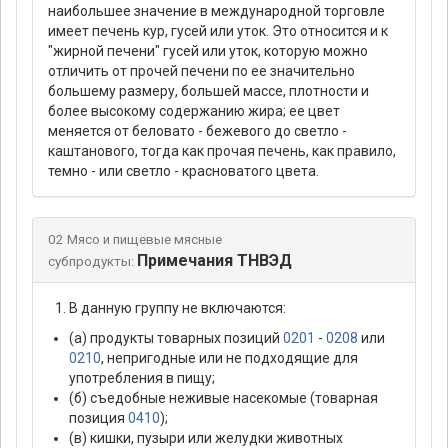
наибольшее значение в международной торговле
имеет печень кур, гусей или уток. Это относится и к
"жирной печени" гусей или уток, которую можно
отличить от прочей печени по ее значительно
большему размеру, большей массе, плотности и
более высокому содержанию жира; ее цвет
меняется от беловато - бежевого до светло -
каштанового, тогда как прочая печень, как правило,
темно - или светло - красноватого цвета.
02 Мясо и пищевые мясные
Примечания ТНВЭД
субпродукты:
В данную группу не включаются:
(а) продукты товарных позиций
0201
-
0208
или
0210
, непригодные или не подходящие для
употребления в пищу;
(б) съедобные неживые насекомые (товарная
позиция
0410
);
(в) кишки, пузыри или желудки животных