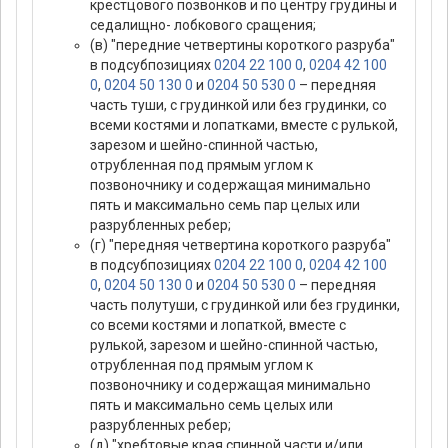
крестцового позвонков и по центру грудины и
седалищно- лобкового сращения;
(в) "передние четвертины короткого разруба"
в подсубпозициях
0204 22 100 0
,
0204 42 100
0
,
0204 50 130 0
и
0204 50 530 0
– передняя
часть туши, с грудинкой или без грудинки, со
всеми костями и лопатками, вместе с рулькой,
зарезом и шейно-спинной частью,
отрубленная под прямым углом к
позвоночнику и содержащая минимально
пять и максимально семь пар целых или
разрубленных ребер;
(г) "передняя четвертина короткого разруба"
в подсубпозициях
0204 22 100 0
,
0204 42 100
0
,
0204 50 130 0
и
0204 50 530 0
– передняя
часть полутуши, с грудинкой или без грудинки,
со всеми костями и лопаткой, вместе с
рулькой, зарезом и шейно-спинной частью,
отрубленная под прямым углом к
позвоночнику и содержащая минимально
пять и максимально семь целых или
разрубленных ребер;
(д) "хребтовые края спинной части и/или