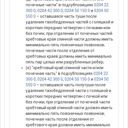
почечные части" в подсубпозициях
0204 22
300 0
,
0204 42 300 0
,
0204 50 150 0
и
0204 50
550 0
– оставшаяся часть туши после
удаления тазобедренных частей с голяшкой и
коротких передних четвертин с почками или
без почек; при отделении от почечных частей
хребтовые края спинной части должны иметь
минимально пять поясничных позвонков;
почечные части после отделения от
хребтовых краев должны иметь минимально
пять пар целых или разрубленных ребер;
(е) "хребтовый край спинной части и/или
почечная часть" в подсубпозициях
0204 22
300 0
,
0204 42 300 0
,
0204 50 150 0
и
0204 50
550 0
– оставшаяся часть полутуши после
удаления тазобедренной части с голяшкой и
коротких передних четвертин с почкой или
без почки; при отделении от почечной части
хребтовый край спинной части должен иметь
минимально пять поясничных позвонков;
почечная часть после отделения от
хребтового края должна иметь минимально