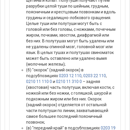
щетины и копыт. Полутуши получают путем
разрубки целой туши по шейным, грудным,
поясничным и крестцовым позвонкам и вдоль
грудины и седалищно-лобкового сращения.
Целые туши или полутуши могут быть с
головой или без головы, с ножками, почечным
жиром, почками, хвостом, диафрагмой или
без них. В полутушах могут быть удалены или
не удалены спинной мозг, головной мозг или
язык. В целых тушах и полутушах свиноматок
может быть оставлено или удалено вымя
(молочные железы);
(б) "окорок" (задний окорок) в
подсубпозициях
0203 12 110
,
0203 22 110
,
0210 11 110 0
и
0210 11 310 0
– задняя
(хвостовая) часть полутуши, включая кости, с
ножкой или без ножки, с голяшкой, шкурой и
подкожным жиром или без них. Окорок
(задний окорок) отделяется от остальной
части полутуши по линии, захватывающей
самое большее последний поясничный
позвонок;
(в) "передний край" в подсубпозициях
0203 19