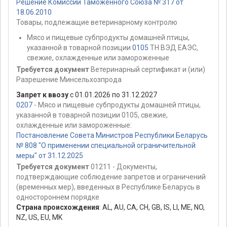
Решение Комиссии Таможенного Союза № 317 от
18.06.2010
Товары, подлежащие ветеринарному контролю
Мясо и пищевые субпродукты домашней птицы,
указанной в товарной позиции
0105
ТН ВЭД ЕАЭС,
свежие, охлажденные или замороженные
Требуется документ
Ветеринарный сертификат и (или)
Разрешение Минсельхозпрода
Запрет к ввозу
с 01.01.2026 по 31.12.2027
0207
- Мясо и пищевые субпродукты домашней птицы,
указанной в товарной позиции 0105, свежие,
охлажденные или замороженные:
Постановление Совета Министров Республики Беларусь
№ 808 "О применении специальной ограничительной
меры" от 31.12.2025
Требуется документ
01211 - Документы,
подтверждающие соблюдение запретов и ограничений
(временных мер), введенных в Республике Беларусь в
одностороннем порядке
Страна происхождения
:
AL
,
AU
,
CA
,
CH
,
GB
,
IS
,
LI
,
ME
,
NO
,
NZ
,
US
,
EU
,
MK