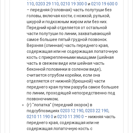
110
,
0203 29 110
,
0210 19 300 0
и
0210 19 600 0
– передняя (головная) часть полутуши без
головы, включая кости, с ножкой, рулькой,
шкурой и подкожным жиром или без них.
Передний край отделяется от остальной
части полутуши по линии, захватывающей
самое большее пятый грудной позвонок.
Верхняя (спинная) часть переднего края,
содержащая или не содержащая лопаточную
кость с прикрепленными мышцами (шейная
часть в свежем виде или шейная часть
беконной половинки в соленом виде),
считается отрубом корейки, если она
отделяется от нижней (брюшной) части
переднего края путем разруба самое большее
по линии, проходящей непосредственно под
позвоночником;
(г) "лопатка" (передний окорок) в
подсубпозициях
0203 12 190
,
0203 22 190
,
0210 11 190 0
и
0210 11 390 0
– нижняя часть
переднего края, содержащая или не
содержащая лопаточную кость с