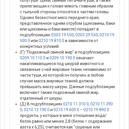
полутуше. Щеки, свиные пятачки и уши, а также
прилегающая к голове мякоть главным образом
с тыльной стороны относятся к частям головы.
Однако бескостное мясо переднего края,
представленное одним отрубом (щековины, баки
или щековины и баки вместе) попадает в
подсубпозицию
0203 19 550
,
0203 29 550
,
0210 19
500 0
или
0210 19 810 0
в зависимости от
конкретных условий.
(Г) "Подкожный свиной жир" в подсубпозициях
0209 10 110 0
и
0209 10 190 0
означает
накапливающиеся под шкурой животного и
связанные с ней жировые ткани, независимо от
части туши, из которой он получен; в любом
случае масса жировых тканей должна
превышать массу шкуры. Данные подсубпозиции
включают также подкожный свиной жир,
отделенный от шкуры.
(Д) В подсубпозициях
0210 11 310 0
,
0210 11 390
0
,
0210 12 190 0
и
0210 19 600 0
–
0210 19 890 0
продукты, у которых в мясе отношение вода/
белок равно или менее 2,8 (белок = содержание
азота х 6,25), считаются как "сушеные или