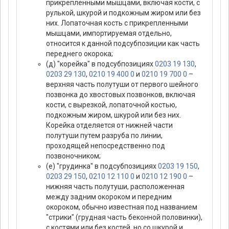
прикрепленными мышцами, включая кости, с
рулькой, шкурой и подкожным жиром или без
них. Лопаточная кость с прикрепленными
мышцами, импортируемая отдельно,
относится к данной подсубпозиции как часть
переднего окорока;
(д) "корейка" в подсубпозициях
0203 19 130
,
0203 29 130
,
0210 19 400 0
и
0210 19 700 0
–
верхняя часть полутуши от первого шейного
позвонка до хвостовых позвонков, включая
кости, с вырезкой, лопаточной костью,
подкожным жиром, шкурой или без них.
Корейка отделяется от нижней части
полутуши путем разруба по линии,
проходящей непосредственно под
позвоночником;
(е) "грудинка" в подсубпозициях
0203 19 150
,
0203 29 150
,
0210 12 110 0
и
0210 12 190 0
–
нижняя часть полутуши, расположенная
между задним окороком и передним
окороком, обычно известная под названием
"стрики" (грудная часть беконной половинки),
с костями или без костей, но со шкурой и