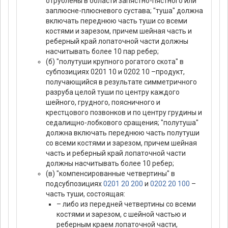
отрублены в области запястно-пястного или
заплюсне-плюсневого сустава; "туша" должна
включать переднюю часть туши со всеми
костями и зарезом, причем шейная часть и
реберный край лопаточной части должны
насчитывать более 10 пар ребер;
(б) "полутуши крупного рогатого скота" в
субпозициях 0201 10 и 0202 10 –продукт,
получающийся в результате симметричного
разруба целой туши по центру каждого
шейного, грудного, поясничного и
крестцового позвонков и по центру грудины и
седалищно-лобкового сращения; "полутуша"
должна включать переднюю часть полутуши
со всеми костями и зарезом, причем шейная
часть и реберный край лопаточной части
должны насчитывать более 10 ребер;
(в) "компенсированные четвертины" в
подсубпозициях
0201 20 200
и
0202 20 100
–
часть туши, состоящая:
– либо из передней четвертины со всеми
костями и зарезом, с шейной частью и
реберным краем лопаточной части,