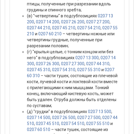
птицы, полученные при разрезании вдоль
грудины и спинного хребта;
(в) "четвертины" в подсубпозициях
0207 13
200
,
0207 14 200
,
0207 26 200
,
0207 27 200
,
0207 44 210
,
0207 45 210
,
0207 54 210
,
0207 55
210
и
0207 60 210
– четвертины ножные или
четвертины грудные, полученные при
разрезании половин;
(г) "крылья целые, с тонким концом или без
него" в подсубпозициях
0207 13 300
,
0207 14
300
,
0207 26 300
,
0207 27 300
,
0207 44 310
,
0207 45 310
,
0207 54 310
,
0207 55 310
и
0207
60 310
– части тушек, состоящие из плечевой
кости, лучевой кости и локтевой кости вместе
с прилегающими к ним мышцами. Тонкий
конец, включающий кистевую кость, может
быть удален. Отруба должны быть отделены
по суставам;
(д) "грудки" в подсубпозициях
0207 13 500
,
0207 14 500
,
0207 26 500
,
0207 27 500
,
0207 44
510
,
0207 45 510
,
0207 54 510
,
0207 55 510
и
0207 60 510
– части тушек, состоящие из