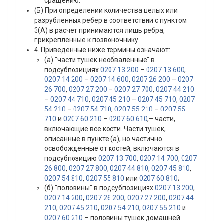
сращению.
(Б) При определении количества целых или
разрубленных ребер в соответствии с пунктом
3(А) в расчет принимаются лишь ребра,
прикрепленные к позвоночнику.
4. Приведенные ниже термины означают:
(а) "части тушек необваленные" в
подсубпозициях
0207 13 200
–
0207 13 600
,
0207 14 200
–
0207 14 600
,
0207 26 200
–
0207
26 700
,
0207 27 200
–
0207 27 700
,
0207 44 210
–
0207 44 710
,
0207 45 210
–
0207 45 710
,
0207
54 210
–
0207 54 710
,
0207 55 210
–
0207 55
710
и
0207 60 210
–
0207 60 610
,– части,
включающие все кости. Части тушек,
описанные в пункте (а), но частично
освобожденные от костей, включаются в
подсубпозицию
0207 13 700
,
0207 14 700
,
0207
26 800
,
0207 27 800
,
0207 44 810
,
0207 45 810
,
0207 54 810
,
0207 55 810
или
0207 60 810
;
(б) "половины" в подсубпозициях
0207 13 200
,
0207 14 200
,
0207 26 200
,
0207 27 200
,
0207 44
210
,
0207 45 210
,
0207 54 210
,
0207 55 210
и
0207 60 210
– половины тушек домашней