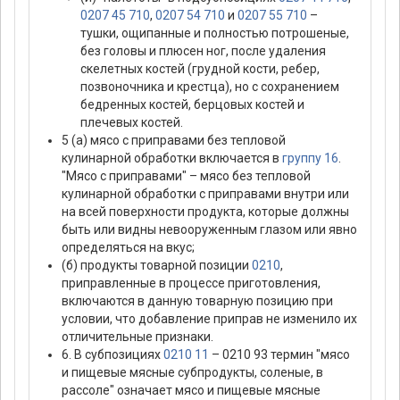
0207 45 710
,
0207 54 710
и
0207 55 710
–
тушки, ощипанные и полностью потрошеные,
без головы и плюсен ног, после удаления
скелетных костей (грудной кости, ребер,
позвоночника и крестца), но с сохранением
бедренных костей, берцовых костей и
плечевых костей.
5 (а) мясо с приправами без тепловой
кулинарной обработки включается в
группу 16
.
"Мясо с приправами" – мясо без тепловой
кулинарной обработки с приправами внутри или
на всей поверхности продукта, которые должны
быть или видны невооруженным глазом или явно
определяться на вкус;
(б) продукты товарной позиции
0210
,
приправленные в процессе приготовления,
включаются в данную товарную позицию при
условии, что добавление приправ не изменило их
отличительные признаки.
6. В субпозициях
0210 11
– 0210 93 термин "мясо
и пищевые мясные субпродукты, соленые, в
рассоле" означает мясо и пищевые мясные