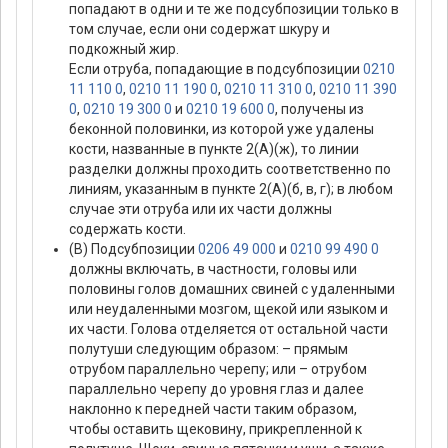
попадают в одни и те же подсубпозиции только в
том случае, если они содержат шкуру и
подкожный жир.
Если отруба, попадающие в подсубпозиции
0210
11 110 0
,
0210 11 190 0
,
0210 11 310 0
,
0210 11 390
0
,
0210 19 300 0
и
0210 19 600 0
, получены из
беконной половинки, из которой уже удалены
кости, названные в пункте 2(А)(ж), то линии
разделки должны проходить соответственно по
линиям, указанным в пункте 2(А)(б, в, г); в любом
случае эти отруба или их части должны
содержать кости.
(В) Подсубпозиции
0206 49 000
и
0210 99 490 0
должны включать, в частности, головы или
половины голов домашних свиней с удаленными
или неудаленными мозгом, щекой или языком и
их части. Голова отделяется от остальной части
полутуши следующим образом: – прямым
отрубом параллельно черепу; или – отрубом
параллельно черепу до уровня глаз и далее
наклонно к передней части таким образом,
чтобы оставить щековину, прикрепленной к