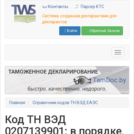
Перейти
Контакты
Парсер КТС
к
основному
Система, созданная декларантами для
содержанию
декларантов
Войти
Обратный Звонок
ТАМОЖЕННОЕ ДЕКЛАРИРОВАНИЕ
TamDoc.by
быстро. качественно. недорого.
Главная
Справочник кодов ТН ВЭД ЕАЭС
Код ТН ВЭД
0207139901: в порядке,