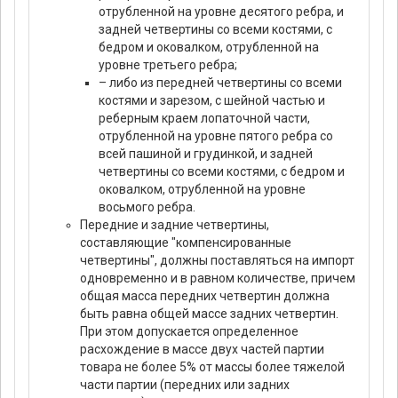
отрубленной на уровне десятого ребра, и
задней четвертины со всеми костями, с
бедром и оковалком, отрубленной на
уровне третьего ребра;
– либо из передней четвертины со всеми
костями и зарезом, с шейной частью и
реберным краем лопаточной части,
отрубленной на уровне пятого ребра со
всей пашиной и грудинкой, и задней
четвертины со всеми костями, с бедром и
оковалком, отрубленной на уровне
восьмого ребра.
Передние и задние четвертины,
составляющие "компенсированные
четвертины", должны поставляться на импорт
одновременно и в равном количестве, причем
общая масса передних четвертин должна
быть равна общей массе задних четвертин.
При этом допускается определенное
расхождение в массе двух частей партии
товара не более 5% от массы более тяжелой
части партии (передних или задних