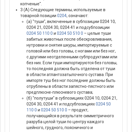
копченые".
3 (А) Следующие термины, используемые в
товарной позиции
0204
, означают:
(а) "туши", включенные в субпозиции 0204 10,
0204 21, 0204 30, 0204 41 и подсубпозиции
0204 50 110 0
и
0204 50 510 0
– целые туши
забитых животных после обескровливания,
нутровки и снятия шкуры, импортируемые с
головой или без головы, с ногами или без ног,
с другими неотделенными субпродуктами или
без них. Если туши импортируются без головы,
то последняя должна быть отделена от туши
в области атлантозатылочного сустава. При
импорте туш без ног последние должны быть
отрублены в области запястно-пястного или
предплюсне-плюсневого сустава;
(б) "полутуши" в субпозициях 0204 10, 0204 21,
0204 30, 0204 41 и подсубпозициях
0204 50
110 0
и
0204 50 510 0
– продукт,
получающийся в результате симметричного
разруба целой туши по центру каждого
шейного, грудного, поясничного и