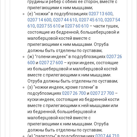
грудины и ребер с обеих ее сторон, вместе с
прилегающими к ним мышцами;
(е) "ножки" в подсубпозициях
0207 13 600
,
0207 14 600
,
0207 44 610
,
0207 45 610
,
0207 54
610
,
0207 55 610
и
0207 60 610
– части тушек,
состоящие из бедренной, большеберцовой и
малоберцовой костей вместе с
прилегающими к ним мышцами. Отруба
должны быть отделены по суставам;
(ж) "голени индеек" в подсубпозициях
0207 26
600
и
0207 27 600
– куски индеек, состоящие
из большеберцовой и малоберцовой костей
вместе с прилегающими к ним мышцами.
Отруба должны быть отделены по суставам;
(з) "ножки индеек, кроме голени" в
подсубпозициях
0207 26 700
и
0207 27 700
–
куски индеек, состоящие из бедренной кости
вместе с прилегающими к ней мышцами или
из бедренной, большеберцовой и
малоберцовой костей вместе с
прилегающими к ним мышцами. Отруба
должны быть отделены по суставам;
(и) "палетоты" в подсубпозициях
0207 44 710
,