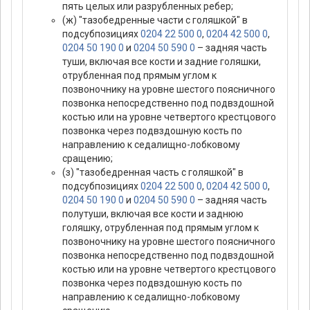
пять целых или разрубленных ребер;
(ж) "тазобедренные части с голяшкой" в
подсубпозициях
0204 22 500 0
,
0204 42 500 0
,
0204 50 190 0
и
0204 50 590 0
– задняя часть
туши, включая все кости и задние голяшки,
отрубленная под прямым углом к
позвоночнику на уровне шестого поясничного
позвонка непосредственно под подвздошной
костью или на уровне четвертого крестцового
позвонка через подвздошную кость по
направлению к седалищно-лобковому
сращению;
(з) "тазобедренная часть с голяшкой" в
подсубпозициях
0204 22 500 0
,
0204 42 500 0
,
0204 50 190 0
и
0204 50 590 0
– задняя часть
полутуши, включая все кости и заднюю
голяшку, отрубленная под прямым углом к
позвоночнику на уровне шестого поясничного
позвонка непосредственно под подвздошной
костью или на уровне четвертого крестцового
позвонка через подвздошную кость по
направлению к седалищно-лобковому