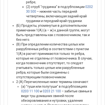
ребре;
(2) отруб "грудинка" в подсубпозиции
0202
30 500
– нижняя часть передней
четвертины, включающая задний край
грудинки и передний край грудинки.
(Б) Продукты, упомянутые в дополнительном
примечании 1(А) (а – ж) к данной группе, могут
быть представлены как с позвоночником, так и
без него.
(В) При определении количества целых или
разрубленных ребер в соответствии с пунктом
1(А) в расчет принимаются только те ребра,
которые не отделены от позвоночника. В случае,
когда позвоночник отсутствует, то следует
учитывать только целые или разрубленные
ребра, которые были соединены с
отсутствующим позвоночником.
2 (А) Перечисленные ниже термины означают:
(а) "туши или полутуши" в подсубпозициях
0203 11 100
и
0203 21 100
– забитые свиньи в
виде туш домашних свиней после
обескровливания и нутровки, удаления