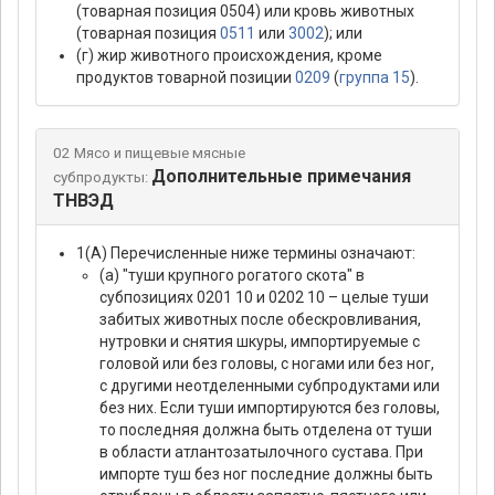
(товарная позиция 0504) или кровь животных
(товарная позиция
0511
или
3002
); или
(г) жир животного происхождения, кроме
продуктов товарной позиции
0209
(
группа 15
).
02 Мясо и пищевые мясные
Дополнительные примечания
субпродукты:
ТНВЭД
1(А) Перечисленные ниже термины означают:
(а) "туши крупного рогатого скота" в
субпозициях 0201 10 и 0202 10 – целые туши
забитых животных после обескровливания,
нутровки и снятия шкуры, импортируемые с
головой или без головы, с ногами или без ног,
с другими неотделенными субпродуктами или
без них. Если туши импортируются без головы,
то последняя должна быть отделена от туши
в области атлантозатылочного сустава. При
импорте туш без ног последние должны быть