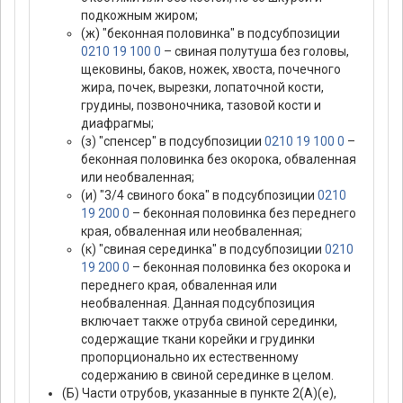
подкожным жиром;
(ж) "беконная половинка" в подсубпозиции
0210 19 100 0
– свиная полутуша без головы,
щековины, баков, ножек, хвоста, почечного
жира, почек, вырезки, лопаточной кости,
грудины, позвоночника, тазовой кости и
диафрагмы;
(з) "спенсер" в подсубпозиции
0210 19 100 0
–
беконная половинка без окорока, обваленная
или необваленная;
(и) "3/4 свиного бока" в подсубпозиции
0210
19 200 0
– беконная половинка без переднего
края, обваленная или необваленная;
(к) "свиная серединка" в подсубпозиции
0210
19 200 0
– беконная половинка без окорока и
переднего края, обваленная или
необваленная. Данная подсубпозиция
включает также отруба свиной серединки,
содержащие ткани корейки и грудинки
пропорционально их естественному
содержанию в свиной серединке в целом.
(Б) Части отрубов, указанные в пункте 2(А)(е),