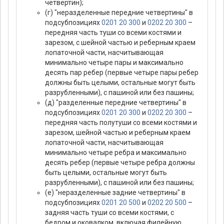
четвертин);
(г) "неразделенные передние четвертины" в
подсубпозициях
0201 20 300
и
0202 20 300
–
передняя часть туши со всеми костями и
зарезом, с шейной частью и реберным краем
лопаточной части, насчитывающая
минимально четыре пары и максимально
десять пар ребер (первые четыре пары ребер
должны быть целыми, остальные могут быть
разрубленными), с пашиной или без пашины;
(д) "разделенные передние четвертины" в
подсубпозициях
0201 20 300
и
0202 20 300
–
передняя часть полутуши со всеми костями и
зарезом, шейной частью и реберным краем
лопаточной части, насчитывающая
минимально четыре ребра и максимально
десять ребер (первые четыре ребра должны
быть целыми, остальные могут быть
разрубленными), с пашиной или без пашины;
(е) "неразделенные задние четвертины" в
подсубпозициях
0201 20 500
и
0202 20 500
–
задняя часть туши со всеми костями, с
бедром и оковалком, включая филейную