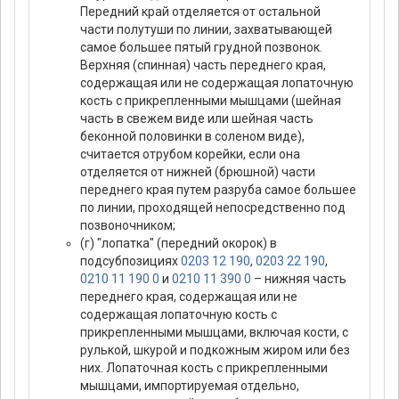
Передний край отделяется от остальной
части полутуши по линии, захватывающей
самое большее пятый грудной позвонок.
Верхняя (спинная) часть переднего края,
содержащая или не содержащая лопаточную
кость с прикрепленными мышцами (шейная
часть в свежем виде или шейная часть
беконной половинки в соленом виде),
считается отрубом корейки, если она
отделяется от нижней (брюшной) части
переднего края путем разруба самое большее
по линии, проходящей непосредственно под
позвоночником;
(г) "лопатка" (передний окорок) в
подсубпозициях
0203 12 190
,
0203 22 190
,
0210 11 190 0
и
0210 11 390 0
– нижняя часть
переднего края, содержащая или не
содержащая лопаточную кость с
прикрепленными мышцами, включая кости, с
рулькой, шкурой и подкожным жиром или без
них. Лопаточная кость с прикрепленными
мышцами, импортируемая отдельно,