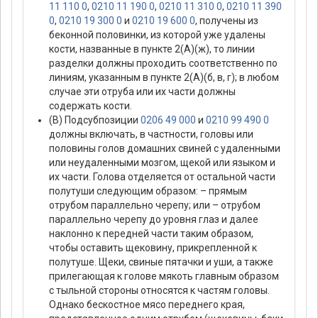
11 110 0
,
0210 11 190 0
,
0210 11 310 0
,
0210 11 390
0
,
0210 19 300 0
и
0210 19 600 0
, получены из
беконной половинки, из которой уже удалены
кости, названные в пункте 2(А)(ж), то линии
разделки должны проходить соответственно по
линиям, указанным в пункте 2(А)(б, в, г); в любом
случае эти отруба или их части должны
содержать кости.
(В) Подсубпозиции
0206 49 000
и
0210 99 490 0
должны включать, в частности, головы или
половины голов домашних свиней с удаленными
или неудаленными мозгом, щекой или языком и
их части. Голова отделяется от остальной части
полутуши следующим образом: – прямым
отрубом параллельно черепу; или – отрубом
параллельно черепу до уровня глаз и далее
наклонно к передней части таким образом,
чтобы оставить щековину, прикрепленной к
полутуше. Щеки, свиные пятачки и уши, а также
прилегающая к голове мякоть главным образом
с тыльной стороны относятся к частям головы.
Однако бескостное мясо переднего края,