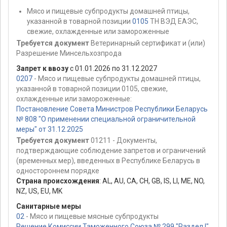
Мясо и пищевые субпродукты домашней птицы,
указанной в товарной позиции
0105
ТН ВЭД ЕАЭС,
свежие, охлажденные или замороженные
Требуется документ
Ветеринарный сертификат и (или)
Разрешение Минсельхозпрода
Запрет к ввозу
с 01.01.2026 по 31.12.2027
0207
- Мясо и пищевые субпродукты домашней птицы,
указанной в товарной позиции 0105, свежие,
охлажденные или замороженные:
Постановление Совета Министров Республики Беларусь
№ 808 "О применении специальной ограничительной
меры" от 31.12.2025
Требуется документ
01211 - Документы,
подтверждающие соблюдение запретов и ограничений
(временных мер), введенных в Республике Беларусь в
одностороннем порядке
Страна происхождения
:
AL
,
AU
,
CA
,
CH
,
GB
,
IS
,
LI
,
ME
,
NO
,
NZ
,
US
,
EU
,
MK
Санитарные меры
02
- Мясо и пищевые мясные субпродукты
Решение Комиссии Таможенного Союза № 299 "Раздел I"