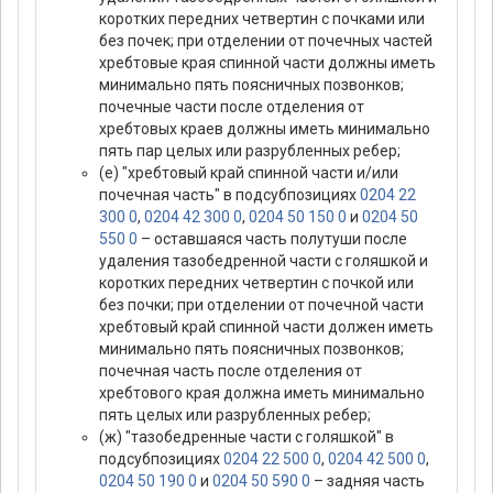
коротких передних четвертин с почками или
без почек; при отделении от почечных частей
хребтовые края спинной части должны иметь
минимально пять поясничных позвонков;
почечные части после отделения от
хребтовых краев должны иметь минимально
пять пар целых или разрубленных ребер;
(е) "хребтовый край спинной части и/или
почечная часть" в подсубпозициях
0204 22
300 0
,
0204 42 300 0
,
0204 50 150 0
и
0204 50
550 0
– оставшаяся часть полутуши после
удаления тазобедренной части с голяшкой и
коротких передних четвертин с почкой или
без почки; при отделении от почечной части
хребтовый край спинной части должен иметь
минимально пять поясничных позвонков;
почечная часть после отделения от
хребтового края должна иметь минимально
пять целых или разрубленных ребер;
(ж) "тазобедренные части с голяшкой" в
подсубпозициях
0204 22 500 0
,
0204 42 500 0
,
0204 50 190 0
и
0204 50 590 0
– задняя часть