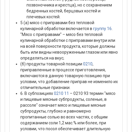
позвоночника и крестца), но с сохранением
бедренных костей, берцовых костей и
плечевых костей.
5 (а) мясо с приправами без тепловой
кулинарной обработки включается в
группу 16
.
"Мясо с приправами" – мясо без тепловой
кулинарной обработки с приправами внутри или
на всей поверхности продукта, которые должны
быть или видны невооруженным глазом или явно
определяться на вкус;
(б) продукты товарной позиции
0210
,
приправленные в процессе приготовления,
включаются в данную товарную позицию при
условии, что добавление приправ не изменило их
отличительные признаки.
6. В субпозициях
0210 11
– 0210 93 термин "мясо
и пищевые мясные субпродукты, соленые, в
рассоле" означает мясо и пищевые мясные
субпродукты, глубоко и равномерно
пропитанные солью во всех частях, с общим
содержанием соли 1,2 мас.% или более, при
условии, что посол обеспечивает длительную