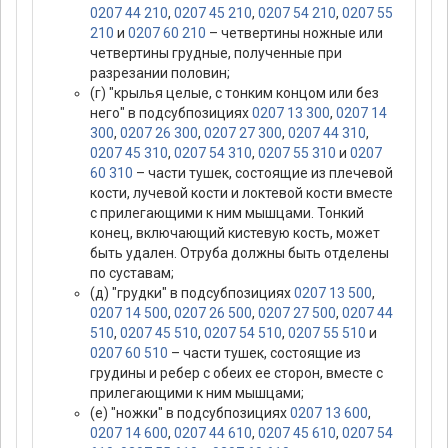
0207 44 210
,
0207 45 210
,
0207 54 210
,
0207 55
210
и
0207 60 210
– четвертины ножные или
четвертины грудные, полученные при
разрезании половин;
(г) "крылья целые, с тонким концом или без
него" в подсубпозициях
0207 13 300
,
0207 14
300
,
0207 26 300
,
0207 27 300
,
0207 44 310
,
0207 45 310
,
0207 54 310
,
0207 55 310
и
0207
60 310
– части тушек, состоящие из плечевой
кости, лучевой кости и локтевой кости вместе
с прилегающими к ним мышцами. Тонкий
конец, включающий кистевую кость, может
быть удален. Отруба должны быть отделены
по суставам;
(д) "грудки" в подсубпозициях
0207 13 500
,
0207 14 500
,
0207 26 500
,
0207 27 500
,
0207 44
510
,
0207 45 510
,
0207 54 510
,
0207 55 510
и
0207 60 510
– части тушек, состоящие из
грудины и ребер с обеих ее сторон, вместе с
прилегающими к ним мышцами;
(е) "ножки" в подсубпозициях
0207 13 600
,
0207 14 600
,
0207 44 610
,
0207 45 610
,
0207 54