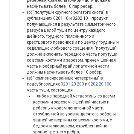
реберный край лопаточной части должны
насчитывать более 10 пар ребер;
(б) "полутуши крупного рогатого скота" в
субпозициях 0201 10 и 0202 10 –продукт,
получающийся в результате симметричного
разруба целой туши по центру каждого
шейного, грудного, поясничного и
крестцового позвонков и по центру грудины и
седалищно-лобкового сращения; "полутуша"
должна включать переднюю часть полутуши
со всеми костями и зарезом, причем шейная
часть и реберный край лопаточной части
должны насчитывать более 10 ребер;
(в) "компенсированные четвертины" в
подсубпозициях
0201 20 200
и
0202 20 100
–
часть туши, состоящая:
– либо из передней четвертины со всеми
костями и зарезом, с шейной частью и
реберным краем лопаточной части,
отрубленной на уровне десятого ребра, и
задней четвертины со всеми костями, с
бедром и оковалком, отрубленной на
уровне третьего ребра;