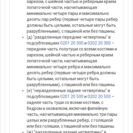
зарезом, с шейной частью и реберным краем
лопаточной части, насчитывающая
минимально четыре пары и максимально
десять пар ребер (первые четыре пары ребер
должны быть целыми, остальные могут быть
разрубленными), с пашиной или без пашины;
(д) "разделенные передние четвертины" в
подсубпозициях
0201 20 300
и
0202 20 300
–
передняя часть полутуши со всеми костями и
зарезом, шейной частью и реберным краем
лопаточной части, насчитывающая
минимально четыре ребра и максимально
десять ребер (первые четыре ребра должны
быть целыми, остальные могут быть
разрубленными), с пашиной или без пашины;
(е) "неразделенные задние четвертины" в
подсубпозициях
0201 20 500
и
0202 20 500
–
задняя часть туши со всеми костями, с
бедром и оковалком, включая филейную
часть, насчитывающая минимально три пары
целых или разрубленных ребер, с голяшкой
или без голяшки, с пашиной или без пашины;
(ж) "разделенные задние четвертины" в