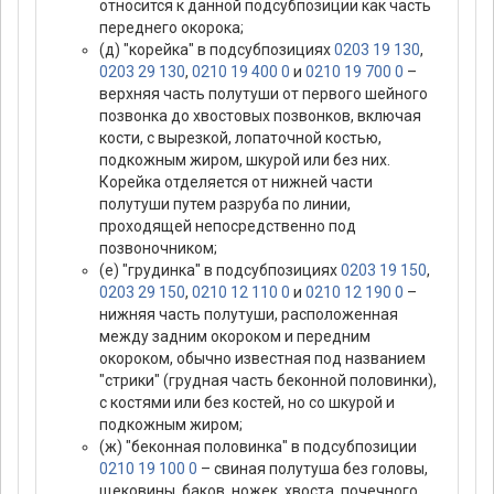
относится к данной подсубпозиции как часть
переднего окорока;
(д) "корейка" в подсубпозициях
0203 19 130
,
0203 29 130
,
0210 19 400 0
и
0210 19 700 0
–
верхняя часть полутуши от первого шейного
позвонка до хвостовых позвонков, включая
кости, с вырезкой, лопаточной костью,
подкожным жиром, шкурой или без них.
Корейка отделяется от нижней части
полутуши путем разруба по линии,
проходящей непосредственно под
позвоночником;
(е) "грудинка" в подсубпозициях
0203 19 150
,
0203 29 150
,
0210 12 110 0
и
0210 12 190 0
–
нижняя часть полутуши, расположенная
между задним окороком и передним
окороком, обычно известная под названием
"стрики" (грудная часть беконной половинки),
с костями или без костей, но со шкурой и
подкожным жиром;
(ж) "беконная половинка" в подсубпозиции
0210 19 100 0
– свиная полутуша без головы,
щековины, баков, ножек, хвоста, почечного