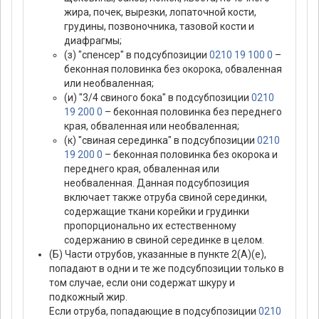
жира, почек, вырезки, лопаточной кости,
грудины, позвоночника, тазовой кости и
диафрагмы;
(з) "спенсер" в подсубпозиции
0210 19 100 0
–
беконная половинка без окорока, обваленная
или необваленная;
(и) "3/4 свиного бока" в подсубпозиции
0210
19 200 0
– беконная половинка без переднего
края, обваленная или необваленная;
(к) "свиная серединка" в подсубпозиции
0210
19 200 0
– беконная половинка без окорока и
переднего края, обваленная или
необваленная. Данная подсубпозиция
включает также отруба свиной серединки,
содержащие ткани корейки и грудинки
пропорционально их естественному
содержанию в свиной серединке в целом.
(Б) Части отрубов, указанные в пункте 2(А)(е),
попадают в одни и те же подсубпозиции только в
том случае, если они содержат шкуру и
подкожный жир.
Если отруба, попадающие в подсубпозиции
0210