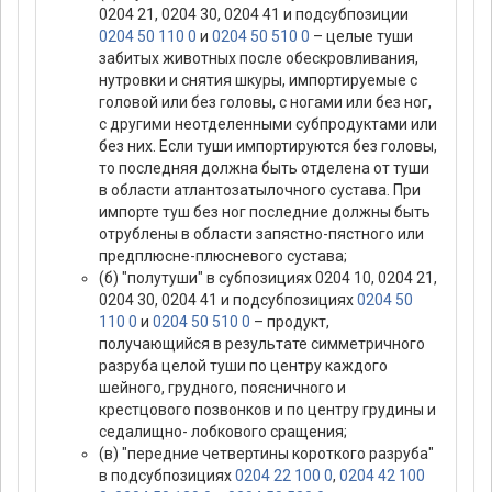
0204 21, 0204 30, 0204 41 и подсубпозиции
0204 50 110 0
и
0204 50 510 0
– целые туши
забитых животных после обескровливания,
нутровки и снятия шкуры, импортируемые с
головой или без головы, с ногами или без ног,
с другими неотделенными субпродуктами или
без них. Если туши импортируются без головы,
то последняя должна быть отделена от туши
в области атлантозатылочного сустава. При
импорте туш без ног последние должны быть
отрублены в области запястно-пястного или
предплюсне-плюсневого сустава;
(б) "полутуши" в субпозициях 0204 10, 0204 21,
0204 30, 0204 41 и подсубпозициях
0204 50
110 0
и
0204 50 510 0
– продукт,
получающийся в результате симметричного
разруба целой туши по центру каждого
шейного, грудного, поясничного и
крестцового позвонков и по центру грудины и
седалищно- лобкового сращения;
(в) "передние четвертины короткого разруба"
в подсубпозициях
0204 22 100 0
,
0204 42 100