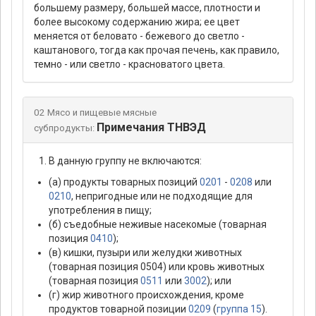
большему размеру, большей массе, плотности и
более высокому содержанию жира; ее цвет
меняется от беловато - бежевого до светло -
каштанового, тогда как прочая печень, как правило,
темно - или светло - красноватого цвета.
02 Мясо и пищевые мясные
Примечания ТНВЭД
субпродукты:
В данную группу не включаются:
(а) продукты товарных позиций
0201
-
0208
или
0210
, непригодные или не подходящие для
употребления в пищу;
(б) съедобные неживые насекомые (товарная
позиция
0410
);
(в) кишки, пузыри или желудки животных
(товарная позиция 0504) или кровь животных
(товарная позиция
0511
или
3002
); или
(г) жир животного происхождения, кроме
продуктов товарной позиции
0209
(
группа 15
).