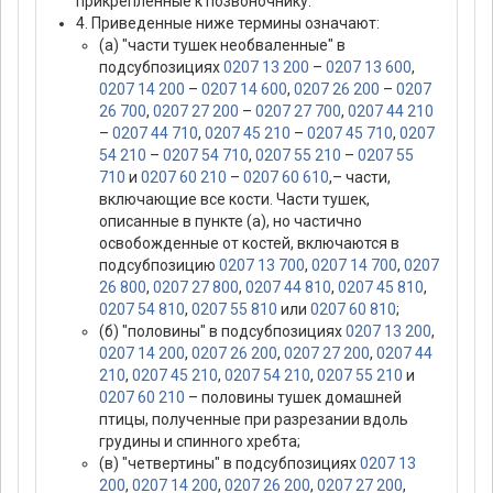
прикрепленные к позвоночнику.
4. Приведенные ниже термины означают:
(а) "части тушек необваленные" в
подсубпозициях
0207 13 200
–
0207 13 600
,
0207 14 200
–
0207 14 600
,
0207 26 200
–
0207
26 700
,
0207 27 200
–
0207 27 700
,
0207 44 210
–
0207 44 710
,
0207 45 210
–
0207 45 710
,
0207
54 210
–
0207 54 710
,
0207 55 210
–
0207 55
710
и
0207 60 210
–
0207 60 610
,– части,
включающие все кости. Части тушек,
описанные в пункте (а), но частично
освобожденные от костей, включаются в
подсубпозицию
0207 13 700
,
0207 14 700
,
0207
26 800
,
0207 27 800
,
0207 44 810
,
0207 45 810
,
0207 54 810
,
0207 55 810
или
0207 60 810
;
(б) "половины" в подсубпозициях
0207 13 200
,
0207 14 200
,
0207 26 200
,
0207 27 200
,
0207 44
210
,
0207 45 210
,
0207 54 210
,
0207 55 210
и
0207 60 210
– половины тушек домашней
птицы, полученные при разрезании вдоль
грудины и спинного хребта;
(в) "четвертины" в подсубпозициях
0207 13
200
,
0207 14 200
,
0207 26 200
,
0207 27 200
,