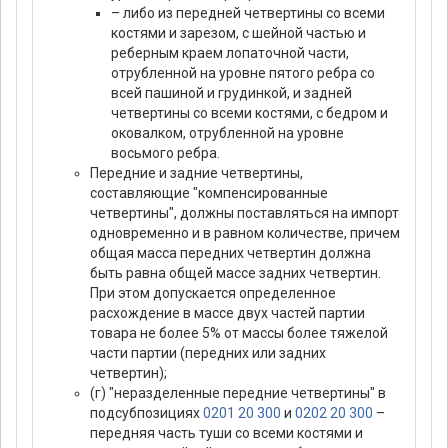
– либо из передней четвертины со всеми
костями и зарезом, с шейной частью и
реберным краем лопаточной части,
отрубленной на уровне пятого ребра со
всей пашиной и грудинкой, и задней
четвертины со всеми костями, с бедром и
оковалком, отрубленной на уровне
восьмого ребра.
Передние и задние четвертины,
составляющие "компенсированные
четвертины", должны поставляться на импорт
одновременно и в равном количестве, причем
общая масса передних четвертин должна
быть равна общей массе задних четвертин.
При этом допускается определенное
расхождение в массе двух частей партии
товара не более 5% от массы более тяжелой
части партии (передних или задних
четвертин);
(г) "неразделенные передние четвертины" в
подсубпозициях
0201 20 300
и
0202 20 300
–
передняя часть туши со всеми костями и