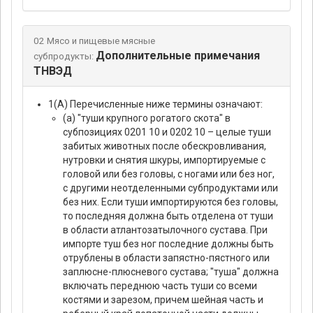
02 Мясо и пищевые мясные
Дополнительные примечания
субпродукты:
ТНВЭД
1(А) Перечисленные ниже термины означают:
(а) "туши крупного рогатого скота" в
субпозициях 0201 10 и 0202 10 – целые туши
забитых животных после обескровливания,
нутровки и снятия шкуры, импортируемые с
головой или без головы, с ногами или без ног,
с другими неотделенными субпродуктами или
без них. Если туши импортируются без головы,
то последняя должна быть отделена от туши
в области атлантозатылочного сустава. При
импорте туш без ног последние должны быть
отрублены в области запястно-пястного или
заплюсне-плюсневого сустава; "туша" должна
включать переднюю часть туши со всеми
костями и зарезом, причем шейная часть и