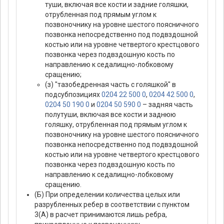
туши, включая все кости и задние голяшки,
отрубленная под прямым углом к
позвоночнику на уровне шестого поясничного
позвонка непосредственно под подвздошной
костью или на уровне четвертого крестцового
позвонка через подвздошную кость по
направлению к седалищно-лобковому
сращению;
(з) "тазобедренная часть с голяшкой" в
подсубпозициях
0204 22 500 0
,
0204 42 500 0
,
0204 50 190 0
и
0204 50 590 0
– задняя часть
полутуши, включая все кости и заднюю
голяшку, отрубленная под прямым углом к
позвоночнику на уровне шестого поясничного
позвонка непосредственно под подвздошной
костью или на уровне четвертого крестцового
позвонка через подвздошную кость по
направлению к седалищно-лобковому
сращению.
(Б) При определении количества целых или
разрубленных ребер в соответствии с пунктом
3(А) в расчет принимаются лишь ребра,