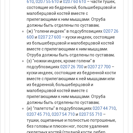
610
,
0207 55 610
и
0207 60 610
– части тушек,
состоящие из бедренной, большеберцовой и
малоберцовой костей вместе с
прилегающими к ним мышцами. Отруба
должны быть отделены по суставам;
(ж) "голени индеек" в подсубпозициях
0207 26
600
и
0207 27 600
– куски индеек, состоящие
из большеберцовой и малоберцовой костей
вместе с прилегающими к ним мышцами.
Отруба должны быть отделены по суставам;
(з) "ножки индеек, кроме голени" в
подсубпозициях
0207 26 700
и
0207 27 700
–
куски индеек, состоящие из бедренной кости
вместе с прилегающими к ней мышцами или
из бедренной, большеберцовой и
малоберцовой костей вместе с
прилегающими к ним мышцами. Отруба
должны быть отделены по суставам;
(и) "палетоты" в подсубпозициях
0207 44 710
,
0207 45 710
,
0207 54 710
и
0207 55 710
–
тушки, ощипанные и полностью потрошеные,
без головы и плюсен ног, после удаления
скелетных костей (грудной кости, ребер,