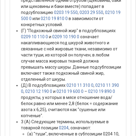
представленное одним отрубом (щековины, баки
или щековины и баки вместе) попадает в
подсубпозицию
0203 19 550
,
0203 29 550
,
0210 19
500 0
или
0210 19 810 0
в зависимости от
конкретных условий.
(Г) "Подкожный свиной жир" в подсубпозициях
0209 10 110 0
и
0209 10 190 0
означает
накапливающиеся под шкурой животного и
связанные с ней жировые ткани, независимо от
части туши, из которой он получен; в любом
случае масса жировых тканей должна
превышать массу шкуры. Данные подсубпозиции
включают также подкожный свиной жир,
отделенный от шкуры.
(Д) В подсубпозициях
0210 11 310 0
,
0210 11 390
0
,
0210 12 190 0
и
0210 19 600 0
–
0210 19 890 0
продукты, у которых в мясе отношение вода/
белок равно или менее 2,8 (белок = содержание
азота х 6,25), считаются как "сушеные или
копченые".
3 (А) Следующие термины, используемые в
товарной позиции
0204
, означают:
(а) "туши", включенные в субпозиции 0204 10,