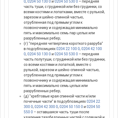
0
,
0204 50 130 0
и
0204 50 530 0
– передняя
часть туши, с грудинкой или без грудинки, со
всеми костями и лопатками, вместе с рулькой,
зарезом и шейно-спинной частью,
отрубленная под прямым углом к
позвоночнику и содержащая минимально
пять и максимально семь пар целых или
разрубленных ребер;
(г) "передняя четвертина короткого разруба"
в подсубпозициях
0204 22 100 0
,
0204 42 100
0
,
0204 50 130 0
и
0204 50 530 0
– передняя
часть полутуши, с грудинкой или без грудинки,
со всеми костями и лопаткой, вместе с
рулькой, зарезом и шейно-спинной частью,
отрубленная под прямым углом к
позвоночнику и содержащая минимально
пять и максимально семь целых или
разрубленных ребер;
(д) "хребтовые края спинной части и/или
почечные части" в подсубпозициях
0204 22
300 0
,
0204 42 300 0
,
0204 50 150 0
и
0204 50
550 0
– оставшаяся часть туши после
удаления тазобедренных частей с голяшкой и