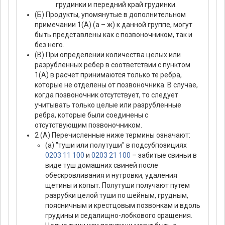
грудинки и передний край грудинки.
(Б) Продукты, упомянутые в дополнительном
примечании 1(А) (а – ж) к данной группе, могут
быть представлены как с позвоночником, так и
без него.
(В) При определении количества целых или
разрубленных ребер в соответствии с пунктом
1(А) в расчет принимаются только те ребра,
которые не отделены от позвоночника. В случае,
когда позвоночник отсутствует, то следует
учитывать только целые или разрубленные
ребра, которые были соединены с
отсутствующим позвоночником.
2 (А) Перечисленные ниже термины означают:
(а) "туши или полутуши" в подсубпозициях
0203 11 100
и
0203 21 100
– забитые свиньи в
виде туш домашних свиней после
обескровливания и нутровки, удаления
щетины и копыт. Полутуши получают путем
разрубки целой туши по шейным, грудным,
поясничным и крестцовым позвонкам и вдоль
грудины и седалищно-лобкового сращения.