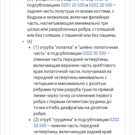
подсубпозициях
0201 20 500
и
0202 20 500
–
задняя часть полутуши со всеми костями, с
бедром и оковалком, включая филейную
часть, насчитывающая минимально три
целых или разрубленных ребра, с голяшкой
или без голяшки, с пашиной или без пашины;
(з)
(1) отруба "лопатка" и "шейно-лопаточная
часть" в подсубпозиции
0202 30 500
–
спинная часть передней четвертины,
включающая верхнюю часть хребтового
края лопаточной части, получаемая из
передней четвертины минимально с
четырьмя и максимально с десятью
ребрами путем разруба туши по прямой
линии через точку сочленения первого
ребра с первым сегментом грудины до
точки отгиба диафрагмы на десятом
ребре;
(2) отруб "грудинка" в подсубпозиции
0202
30 500
– нижняя часть передней
четвертины, включающая задний край