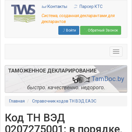
Перейти
Контакты
Парсер КТС
к
основному
Система, созданная декларантами для
содержанию
декларантов
Войти
Обратный Звонок
ТАМОЖЕННОЕ ДЕКЛАРИРОВАНИЕ
TamDoc.by
быстро. качественно. недорого.
Главная
Справочник кодов ТН ВЭД ЕАЭС
Код ТН ВЭД
0207275001: в порядке,