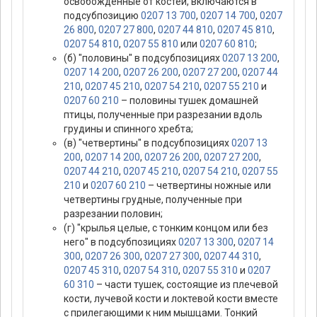
освобожденные от костей, включаются в
подсубпозицию
0207 13 700
,
0207 14 700
,
0207
26 800
,
0207 27 800
,
0207 44 810
,
0207 45 810
,
0207 54 810
,
0207 55 810
или
0207 60 810
;
(б) "половины" в подсубпозициях
0207 13 200
,
0207 14 200
,
0207 26 200
,
0207 27 200
,
0207 44
210
,
0207 45 210
,
0207 54 210
,
0207 55 210
и
0207 60 210
– половины тушек домашней
птицы, полученные при разрезании вдоль
грудины и спинного хребта;
(в) "четвертины" в подсубпозициях
0207 13
200
,
0207 14 200
,
0207 26 200
,
0207 27 200
,
0207 44 210
,
0207 45 210
,
0207 54 210
,
0207 55
210
и
0207 60 210
– четвертины ножные или
четвертины грудные, полученные при
разрезании половин;
(г) "крылья целые, с тонким концом или без
него" в подсубпозициях
0207 13 300
,
0207 14
300
,
0207 26 300
,
0207 27 300
,
0207 44 310
,
0207 45 310
,
0207 54 310
,
0207 55 310
и
0207
60 310
– части тушек, состоящие из плечевой
кости, лучевой кости и локтевой кости вместе
с прилегающими к ним мышцами. Тонкий