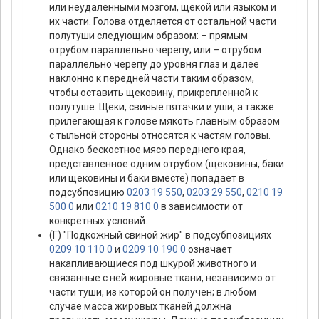
или неудаленными мозгом, щекой или языком и
их части. Голова отделяется от остальной части
полутуши следующим образом: – прямым
отрубом параллельно черепу; или – отрубом
параллельно черепу до уровня глаз и далее
наклонно к передней части таким образом,
чтобы оставить щековину, прикрепленной к
полутуше. Щеки, свиные пятачки и уши, а также
прилегающая к голове мякоть главным образом
с тыльной стороны относятся к частям головы.
Однако бескостное мясо переднего края,
представленное одним отрубом (щековины, баки
или щековины и баки вместе) попадает в
подсубпозицию
0203 19 550
,
0203 29 550
,
0210 19
500 0
или
0210 19 810 0
в зависимости от
конкретных условий.
(Г) "Подкожный свиной жир" в подсубпозициях
0209 10 110 0
и
0209 10 190 0
означает
накапливающиеся под шкурой животного и
связанные с ней жировые ткани, независимо от
части туши, из которой он получен; в любом
случае масса жировых тканей должна