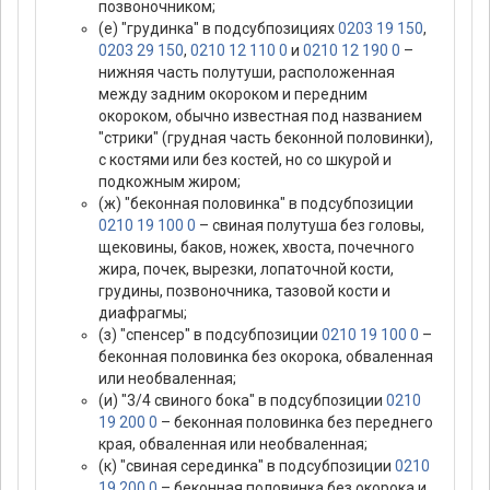
позвоночником;
(е) "грудинка" в подсубпозициях
0203 19 150
,
0203 29 150
,
0210 12 110 0
и
0210 12 190 0
–
нижняя часть полутуши, расположенная
между задним окороком и передним
окороком, обычно известная под названием
"стрики" (грудная часть беконной половинки),
с костями или без костей, но со шкурой и
подкожным жиром;
(ж) "беконная половинка" в подсубпозиции
0210 19 100 0
– свиная полутуша без головы,
щековины, баков, ножек, хвоста, почечного
жира, почек, вырезки, лопаточной кости,
грудины, позвоночника, тазовой кости и
диафрагмы;
(з) "спенсер" в подсубпозиции
0210 19 100 0
–
беконная половинка без окорока, обваленная
или необваленная;
(и) "3/4 свиного бока" в подсубпозиции
0210
19 200 0
– беконная половинка без переднего
края, обваленная или необваленная;
(к) "свиная серединка" в подсубпозиции
0210
19 200 0
– беконная половинка без окорока и