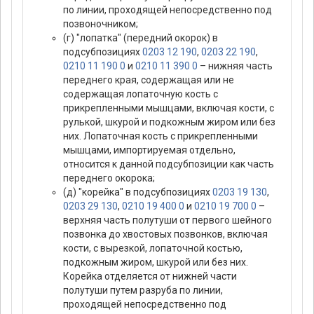
по линии, проходящей непосредственно под
позвоночником;
(г) "лопатка" (передний окорок) в
подсубпозициях
0203 12 190
,
0203 22 190
,
0210 11 190 0
и
0210 11 390 0
– нижняя часть
переднего края, содержащая или не
содержащая лопаточную кость с
прикрепленными мышцами, включая кости, с
рулькой, шкурой и подкожным жиром или без
них. Лопаточная кость с прикрепленными
мышцами, импортируемая отдельно,
относится к данной подсубпозиции как часть
переднего окорока;
(д) "корейка" в подсубпозициях
0203 19 130
,
0203 29 130
,
0210 19 400 0
и
0210 19 700 0
–
верхняя часть полутуши от первого шейного
позвонка до хвостовых позвонков, включая
кости, с вырезкой, лопаточной костью,
подкожным жиром, шкурой или без них.
Корейка отделяется от нижней части
полутуши путем разруба по линии,
проходящей непосредственно под