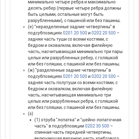
минимально четыре ребра и максимально
десять ребер (первые четыре ребра должны
быть целыми, остальные могут быть
разрубленными), с пашиной или без пашины;
(е) "неразделенные задние четвертины" в
подсубпозициях
0201 20 500
и
0202 20 500
–
задняя часть туши со всеми костями, с
бедром и оковалком, включая филейную
часть, насчитывающая минимально три пары
целых или разрубленных ребер, с голяшкой
или без голяшки, с пашиной или без пашины;
(ж) "разделенные задние четвертины" в
подсубпозициях
0201 20 500
и
0202 20 500
–
задняя часть полутуши со всеми костями, с
бедром и оковалком, включая филейную
часть, насчитывающая минимально три
целых или разрубленных ребра, с голяшкой
или без голяшки, с пашиной или без пашины;
(з)
(1) отруба "лопатка" и "шейно-лопаточная
часть" в подсубпозиции
0202 30 500
–
спинная часть передней четвертины,
включающая верхнюю часть хребтового