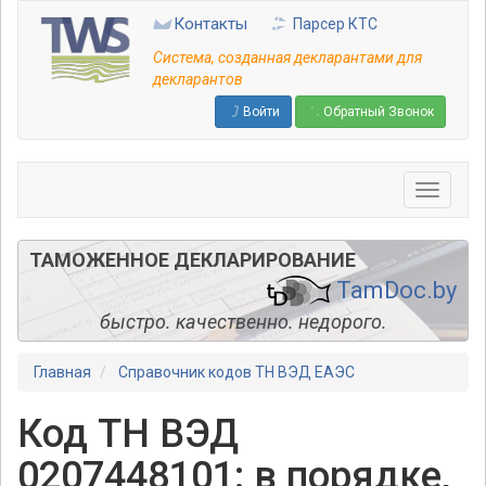
Перейти
Контакты
Парсер КТС
к
основному
Система, созданная декларантами для
содержанию
декларантов
Войти
Обратный Звонок
ТАМОЖЕННОЕ ДЕКЛАРИРОВАНИЕ
TamDoc.by
быстро. качественно. недорого.
Главная
Справочник кодов ТН ВЭД ЕАЭС
Код ТН ВЭД
0207448101: в порядке,