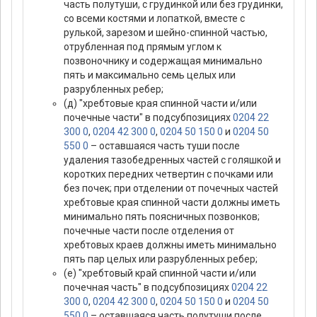
часть полутуши, с грудинкой или без грудинки,
со всеми костями и лопаткой, вместе с
рулькой, зарезом и шейно-спинной частью,
отрубленная под прямым углом к
позвоночнику и содержащая минимально
пять и максимально семь целых или
разрубленных ребер;
(д) "хребтовые края спинной части и/или
почечные части" в подсубпозициях
0204 22
300 0
,
0204 42 300 0
,
0204 50 150 0
и
0204 50
550 0
– оставшаяся часть туши после
удаления тазобедренных частей с голяшкой и
коротких передних четвертин с почками или
без почек; при отделении от почечных частей
хребтовые края спинной части должны иметь
минимально пять поясничных позвонков;
почечные части после отделения от
хребтовых краев должны иметь минимально
пять пар целых или разрубленных ребер;
(е) "хребтовый край спинной части и/или
почечная часть" в подсубпозициях
0204 22
300 0
,
0204 42 300 0
,
0204 50 150 0
и
0204 50
550 0
– оставшаяся часть полутуши после