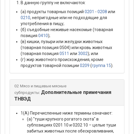
В данную группу не включаются:
(а) продукты товарных позиций
0201
-
0208
или
0210
, непригодные или не подходящие для
употребления в пищу;
(б) съедобные неживые насекомые (товарная
позиция
0410
);
(в) кишки, пузыри или желудки животных
(товарная позиция 0504) или кровь животных
(товарная позиция
0511
или
3002
); или
(г) жир животного происхождения, кроме
продуктов товарной позиции
0209
(
группа 15
).
02 Мясо и пищевые мясные
Дополнительные примечания
субпродукты:
ТНВЭД
1(А) Перечисленные ниже термины означают:
(а) "туши крупного рогатого скота" в
субпозициях 0201 10 и 0202 10 – целые туши
забитых животных после обескровливания,