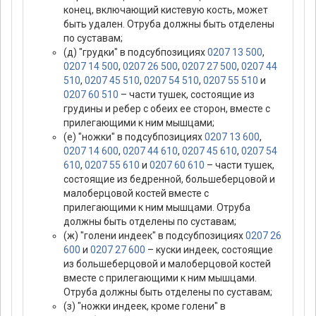
конец, включающий кистевую кость, может
быть удален. Отруба должны быть отделены
по суставам;
(д) "грудки" в подсубпозициях
0207 13 500
,
0207 14 500
,
0207 26 500
,
0207 27 500
,
0207 44
510
,
0207 45 510
,
0207 54 510
,
0207 55 510
и
0207 60 510
– части тушек, состоящие из
грудины и ребер с обеих ее сторон, вместе с
прилегающими к ним мышцами;
(е) "ножки" в подсубпозициях
0207 13 600
,
0207 14 600
,
0207 44 610
,
0207 45 610
,
0207 54
610
,
0207 55 610
и
0207 60 610
– части тушек,
состоящие из бедренной, большеберцовой и
малоберцовой костей вместе с
прилегающими к ним мышцами. Отруба
должны быть отделены по суставам;
(ж) "голени индеек" в подсубпозициях
0207 26
600
и
0207 27 600
– куски индеек, состоящие
из большеберцовой и малоберцовой костей
вместе с прилегающими к ним мышцами.
Отруба должны быть отделены по суставам;
(з) "ножки индеек, кроме голени" в