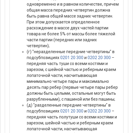
одновременно и в равном количестве, причем
общая масса передних четвертин должна
быть равна общей массе задних четвертин.
При этом допускается определенное
расхождение в массе двух частей партии
товара не более 5% от массы более тяжелой
части партии (передних или задних
четвертин);
(г) "неразделенные передние четвертины" в
подсубпозициях
0201 20 300
и
0202 20 300
–
передняя часть туши со всеми костями и
зарезом, с шейной частью и реберным краем
лопаточной части, насчитывающая
минимально четыре пары и максимально
десять пар ребер (первые четыре пары ребер
должны быть целыми, остальные могут быть
разрубленными), с пашиной или без пашины;
(д) "разделенные передние четвертины" в
подсубпозициях
0201 20 300
и
0202 20 300
–
передняя часть полутуши со всеми костями и
зарезом, шейной частью и реберным краем
лопаточной части, насчитывающая