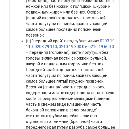
(хвостовая) часть полутуши, включая кости, с
ножкой или без ножки, с голяшкой, шкурой и
подкожным жиром или без них. Окорок
(задний окорок) отделяется от остальной
части полутуши по линии, захватывающей
самое большее последний поясничный
позвонок;
(в) "передний край" в подсубпозициях
0203 19
110
,
0203 29 110
,
0210 19 300 0
и
0210 19 600 0
– передняя (головная) часть полутуши без
головы, включая кости, с ножкой, рулькой,
шкурой и подкожным жиром или без них.
Передний край отделяется от остальной
части полутуши по линии, захватывающей
самое большее пятый грудной позвонок.
Верхняя (спинная) часть переднего края,
содержащая или не содержащая лопаточную
кость с прикрепленными мышцами (шейная
часть в свежем виде или шейная часть
беконной половинки в соленом виде),
считается отрубом корейки, если она
отделяется от нижней (брюшной) части
переднего края путем разруба самое большее