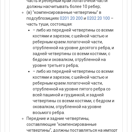
часть и реберный край лопаточной части
должны насчитывать более 10 ребер;
(в) "компенсированные четвертины" в
подсубпозициях
0201 20 200
и
0202 20 100
–
часть туши, состоящая:
– либо из передней четвертины со всеми
костями и зарезом, с шейной частью и
реберным краем лопаточной части,
отрубленной на уровне десятого ребра, и
задней четвертины со всеми костями, с
бедром и оковалком, отрубленной на
уровне третьего ребра;
– либо из передней четвертины со всеми
костями и зарезом, с шейной частью и
реберным краем лопаточной части,
отрубленной на уровне пятого ребра со
всей пашиной и грудинкой, и задней
четвертины со всеми костями, с бедром и
оковалком, отрубленной на уровне
восьмого ребра.
Передние и задние четвертины,
составляющие "компенсированные
четвертины", должны поставляться на импорт