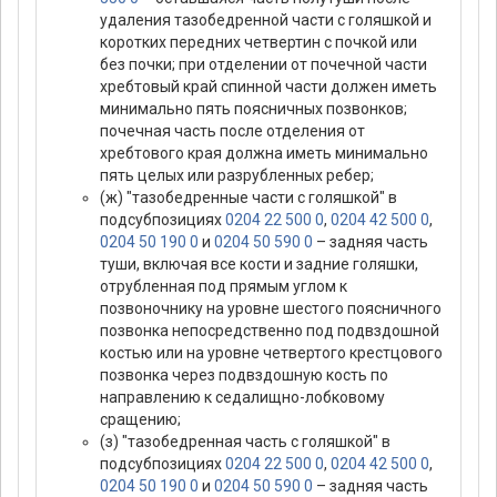
удаления тазобедренной части с голяшкой и
коротких передних четвертин с почкой или
без почки; при отделении от почечной части
хребтовый край спинной части должен иметь
минимально пять поясничных позвонков;
почечная часть после отделения от
хребтового края должна иметь минимально
пять целых или разрубленных ребер;
(ж) "тазобедренные части с голяшкой" в
подсубпозициях
0204 22 500 0
,
0204 42 500 0
,
0204 50 190 0
и
0204 50 590 0
– задняя часть
туши, включая все кости и задние голяшки,
отрубленная под прямым углом к
позвоночнику на уровне шестого поясничного
позвонка непосредственно под подвздошной
костью или на уровне четвертого крестцового
позвонка через подвздошную кость по
направлению к седалищно-лобковому
сращению;
(з) "тазобедренная часть с голяшкой" в
подсубпозициях
0204 22 500 0
,
0204 42 500 0
,
0204 50 190 0
и
0204 50 590 0
– задняя часть