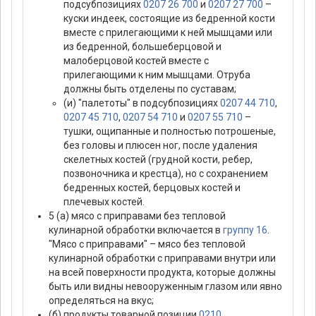
подсубпозициях
0207 26 700
и
0207 27 700
–
куски индеек, состоящие из бедренной кости
вместе с прилегающими к ней мышцами или
из бедренной, большеберцовой и
малоберцовой костей вместе с
прилегающими к ним мышцами. Отруба
должны быть отделены по суставам;
(и) "палетоты" в подсубпозициях
0207 44 710
,
0207 45 710
,
0207 54 710
и
0207 55 710
–
тушки, ощипанные и полностью потрошеные,
без головы и плюсен ног, после удаления
скелетных костей (грудной кости, ребер,
позвоночника и крестца), но с сохранением
бедренных костей, берцовых костей и
плечевых костей.
5 (а) мясо с приправами без тепловой
кулинарной обработки включается в
группу 16
.
"Мясо с приправами" – мясо без тепловой
кулинарной обработки с приправами внутри или
на всей поверхности продукта, которые должны
быть или видны невооруженным глазом или явно
определяться на вкус;
(б) продукты товарной позиции
0210
,