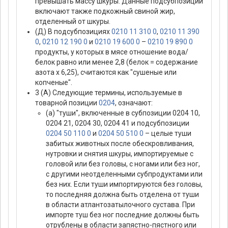
превышать массу шкуры. Данные подсубпозиции
включают также подкожный свиной жир,
отделенный от шкуры.
(Д) В подсубпозициях
0210 11 310 0
,
0210 11 390
0
,
0210 12 190 0
и
0210 19 600 0
–
0210 19 890 0
продукты, у которых в мясе отношение вода/
белок равно или менее 2,8 (белок = содержание
азота х 6,25), считаются как "сушеные или
копченые".
3 (А) Следующие термины, используемые в
товарной позиции
0204
, означают:
(а) "туши", включенные в субпозиции 0204 10,
0204 21, 0204 30, 0204 41 и подсубпозиции
0204 50 110 0
и
0204 50 510 0
– целые туши
забитых животных после обескровливания,
нутровки и снятия шкуры, импортируемые с
головой или без головы, с ногами или без ног,
с другими неотделенными субпродуктами или
без них. Если туши импортируются без головы,
то последняя должна быть отделена от туши
в области атлантозатылочного сустава. При
импорте туш без ног последние должны быть
отрублены в области запястно-пястного или