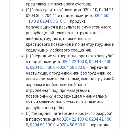
предплюсне-плюсневого сустава;
(б) "полутуши" в субпозициях 0204 10, 0204 21,
0204 30, 0204 41 и подсубпозициях
0204 50
110 0
и
0204 50 510 0
– продукт,
получающийся в результате симметричного
разруба целой туши по центру каждого
шейного, грудного, поясничного и
крестцового позвонков и по центру грудины и
седалищно- лобкового сращения;
(в) "передние четвертины короткого разруба"
в подсубпозициях
0204 22 100 0
,
0204 42 100
0
,
0204 50 130 0
и
0204 50 530 0
– передняя
часть туши, с грудинкой или без грудинки, со
всеми костями и лопатками, вместе с рулькой,
зарезом и шейно-спинной частью,
отрубленная под прямым углом к
позвоночнику и содержащая минимально
пять и максимально семь пар целых или
разрубленных ребер;
(г) "передняя четвертина короткого разруба"
в подсубпозициях
0204 22 100 0
,
0204 42 100
0
,
0204 50 130 0
и
0204 50 530 0
– передняя