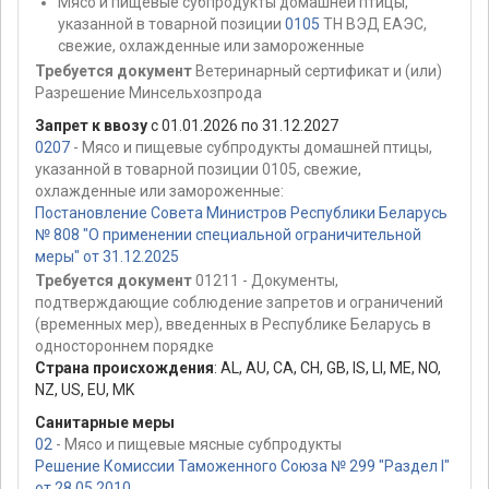
Мясо и пищевые субпродукты домашней птицы,
указанной в товарной позиции
0105
ТН ВЭД ЕАЭС,
свежие, охлажденные или замороженные
Требуется документ
Ветеринарный сертификат и (или)
Разрешение Минсельхозпрода
Запрет к ввозу
с 01.01.2026 по 31.12.2027
0207
- Мясо и пищевые субпродукты домашней птицы,
указанной в товарной позиции 0105, свежие,
охлажденные или замороженные:
Постановление Совета Министров Республики Беларусь
№ 808 "О применении специальной ограничительной
меры" от 31.12.2025
Требуется документ
01211 - Документы,
подтверждающие соблюдение запретов и ограничений
(временных мер), введенных в Республике Беларусь в
одностороннем порядке
Страна происхождения
:
AL
,
AU
,
CA
,
CH
,
GB
,
IS
,
LI
,
ME
,
NO
,
NZ
,
US
,
EU
,
MK
Санитарные меры
02
- Мясо и пищевые мясные субпродукты
Решение Комиссии Таможенного Союза № 299 "Раздел I"
от 28.05.2010