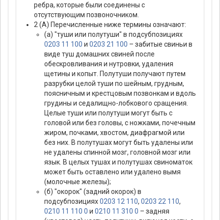
ребра, которые были соединены с
отсутствующим позвоночником.
2 (А) Перечисленные ниже термины означают:
(а) "туши или полутуши" в подсубпозициях
0203 11 100
и
0203 21 100
– забитые свиньи в
виде туш домашних свиней после
обескровливания и нутровки, удаления
щетины и копыт. Полутуши получают путем
разрубки целой туши по шейным, грудным,
поясничным и крестцовым позвонкам и вдоль
грудины и седалищно-лобкового сращения.
Целые туши или полутуши могут быть с
головой или без головы, с ножками, почечным
жиром, почками, хвостом, диафрагмой или
без них. В полутушах могут быть удалены или
не удалены спинной мозг, головной мозг или
язык. В целых тушах и полутушах свиноматок
может быть оставлено или удалено вымя
(молочные железы);
(б) "окорок" (задний окорок) в
подсубпозициях
0203 12 110
,
0203 22 110
,
0210 11 110 0
и
0210 11 310 0
– задняя