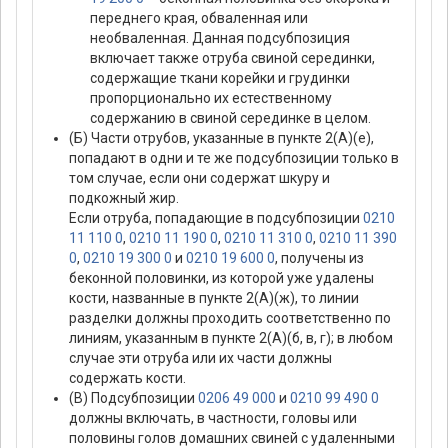
переднего края, обваленная или
необваленная. Данная подсубпозиция
включает также отруба свиной серединки,
содержащие ткани корейки и грудинки
пропорционально их естественному
содержанию в свиной серединке в целом.
(Б) Части отрубов, указанные в пункте 2(А)(е),
попадают в одни и те же подсубпозиции только в
том случае, если они содержат шкуру и
подкожный жир.
Если отруба, попадающие в подсубпозиции
0210
11 110 0
,
0210 11 190 0
,
0210 11 310 0
,
0210 11 390
0
,
0210 19 300 0
и
0210 19 600 0
, получены из
беконной половинки, из которой уже удалены
кости, названные в пункте 2(А)(ж), то линии
разделки должны проходить соответственно по
линиям, указанным в пункте 2(А)(б, в, г); в любом
случае эти отруба или их части должны
содержать кости.
(В) Подсубпозиции
0206 49 000
и
0210 99 490 0
должны включать, в частности, головы или
половины голов домашних свиней с удаленными