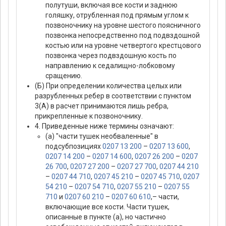
полутуши, включая все кости и заднюю
голяшку, отрубленная под прямым углом к
позвоночнику на уровне шестого поясничного
позвонка непосредственно под подвздошной
костью или на уровне четвертого крестцового
позвонка через подвздошную кость по
направлению к седалищно-лобковому
сращению.
(Б) При определении количества целых или
разрубленных ребер в соответствии с пунктом
3(А) в расчет принимаются лишь ребра,
прикрепленные к позвоночнику.
4. Приведенные ниже термины означают:
(а) "части тушек необваленные" в
подсубпозициях
0207 13 200
–
0207 13 600
,
0207 14 200
–
0207 14 600
,
0207 26 200
–
0207
26 700
,
0207 27 200
–
0207 27 700
,
0207 44 210
–
0207 44 710
,
0207 45 210
–
0207 45 710
,
0207
54 210
–
0207 54 710
,
0207 55 210
–
0207 55
710
и
0207 60 210
–
0207 60 610
,– части,
включающие все кости. Части тушек,
описанные в пункте (а), но частично