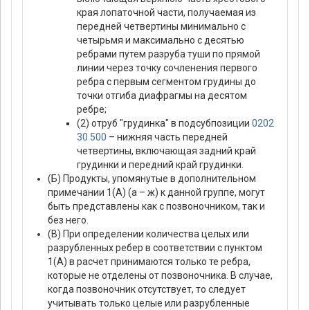
края лопаточной части, получаемая из
передней четвертины минимально с
четырьмя и максимально с десятью
ребрами путем разруба туши по прямой
линии через точку сочленения первого
ребра с первым сегментом грудины до
точки отгиба диафрагмы на десятом
ребре;
(2) отруб "грудинка" в подсубпозиции
0202
30 500
– нижняя часть передней
четвертины, включающая задний край
грудинки и передний край грудинки.
(Б) Продукты, упомянутые в дополнительном
примечании 1(А) (а – ж) к данной группе, могут
быть представлены как с позвоночником, так и
без него.
(В) При определении количества целых или
разрубленных ребер в соответствии с пунктом
1(А) в расчет принимаются только те ребра,
которые не отделены от позвоночника. В случае,
когда позвоночник отсутствует, то следует
учитывать только целые или разрубленные