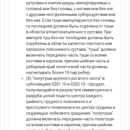
нутровки и снятия шкуры, импортируемые с
головой или без головы, с ногами или без ног,
с другими неотделенными субпродуктами или
без них. Если туши импортируются без головы,
то последняя должна быть отделена от туши
в области атлантозатылочного сустава. При
импорте туш без ног последние должны быть
отрублены в области запястно-пястного или
заплюсне-плюсневого сустава; "туша" должна
включать переднюю часть туши со всеми
костями и зарезом, причем шейная часть и
реберный край лопаточной части должны
насчитывать более 10 пар ребер;
(б) "полутуши крупного рогатого скота" в
субпозициях 0201 10 и 0202 10 –продукт,
получающийся в результате симметричного
разруба целой туши по центру каждого
шейного, грудного, поясничного и
крестцового позвонков и по центру грудины и
седалищно-лобкового сращения; "полутуша"
должна включать переднюю часть полутуши
со всеми костями и зарезом, причем шейная