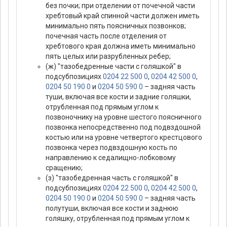
без почки; при отделении от почечной части
хребтовый край спинной части должен иметь
минимально пять поясничных позвонков;
почечная часть после отделения от
хребтового края должна иметь минимально
пять целых или разрубленных ребер;
(ж) "тазобедренные части с голяшкой" в
подсубпозициях
0204 22 500 0
,
0204 42 500 0
,
0204 50 190 0
и
0204 50 590 0
– задняя часть
туши, включая все кости и задние голяшки,
отрубленная под прямым углом к
позвоночнику на уровне шестого поясничного
позвонка непосредственно под подвздошной
костью или на уровне четвертого крестцового
позвонка через подвздошную кость по
направлению к седалищно-лобковому
сращению;
(з) "тазобедренная часть с голяшкой" в
подсубпозициях
0204 22 500 0
,
0204 42 500 0
,
0204 50 190 0
и
0204 50 590 0
– задняя часть
полутуши, включая все кости и заднюю
голяшку, отрубленная под прямым углом к