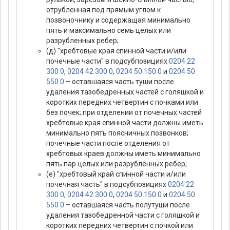
отрубленная под прямым углом к
позвоночнику и содержащая минимально
пять и максимально семь целых или
разрубленных ребер;
(д) "хребтовые края спинной части и/или
почечные части" в подсубпозициях
0204 22
300 0
,
0204 42 300 0
,
0204 50 150 0
и
0204 50
550 0
– оставшаяся часть туши после
удаления тазобедренных частей с голяшкой и
коротких передних четвертин с почками или
без почек; при отделении от почечных частей
хребтовые края спинной части должны иметь
минимально пять поясничных позвонков;
почечные части после отделения от
хребтовых краев должны иметь минимально
пять пар целых или разрубленных ребер;
(е) "хребтовый край спинной части и/или
почечная часть" в подсубпозициях
0204 22
300 0
,
0204 42 300 0
,
0204 50 150 0
и
0204 50
550 0
– оставшаяся часть полутуши после
удаления тазобедренной части с голяшкой и
коротких передних четвертин с почкой или