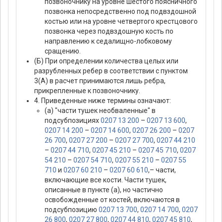
позвоночнику на уровне шестого поясничного
позвонка непосредственно под подвздошной
костью или на уровне четвертого крестцового
позвонка через подвздошную кость по
направлению к седалищно-лобковому
сращению.
(Б) При определении количества целых или
разрубленных ребер в соответствии с пунктом
3(А) в расчет принимаются лишь ребра,
прикрепленные к позвоночнику.
4. Приведенные ниже термины означают:
(а) "части тушек необваленные" в
подсубпозициях
0207 13 200
–
0207 13 600
,
0207 14 200
–
0207 14 600
,
0207 26 200
–
0207
26 700
,
0207 27 200
–
0207 27 700
,
0207 44 210
–
0207 44 710
,
0207 45 210
–
0207 45 710
,
0207
54 210
–
0207 54 710
,
0207 55 210
–
0207 55
710
и
0207 60 210
–
0207 60 610
,– части,
включающие все кости. Части тушек,
описанные в пункте (а), но частично
освобожденные от костей, включаются в
подсубпозицию
0207 13 700
,
0207 14 700
,
0207
26 800
,
0207 27 800
,
0207 44 810
,
0207 45 810
,