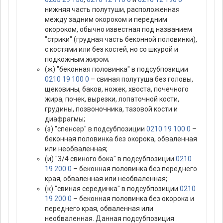
нижняя часть полутуши, расположенная
между задним окороком и передним
окороком, обычно известная под названием
"стрики" (грудная часть беконной половинки),
с костями или без костей, но со шкурой и
подкожным жиром;
(ж) "беконная половинка" в подсубпозиции
0210 19 100 0
– свиная полутуша без головы,
щековины, баков, ножек, хвоста, почечного
жира, почек, вырезки, лопаточной кости,
грудины, позвоночника, тазовой кости и
диафрагмы;
(з) "спенсер" в подсубпозиции
0210 19 100 0
–
беконная половинка без окорока, обваленная
или необваленная;
(и) "3/4 свиного бока" в подсубпозиции
0210
19 200 0
– беконная половинка без переднего
края, обваленная или необваленная;
(к) "свиная серединка" в подсубпозиции
0210
19 200 0
– беконная половинка без окорока и
переднего края, обваленная или
необваленная. Данная подсубпозиция