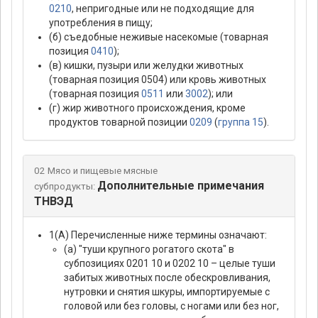
0210
, непригодные или не подходящие для
употребления в пищу;
(б) съедобные неживые насекомые (товарная
позиция
0410
);
(в) кишки, пузыри или желудки животных
(товарная позиция 0504) или кровь животных
(товарная позиция
0511
или
3002
); или
(г) жир животного происхождения, кроме
продуктов товарной позиции
0209
(
группа 15
).
02 Мясо и пищевые мясные
Дополнительные примечания
субпродукты:
ТНВЭД
1(А) Перечисленные ниже термины означают:
(а) "туши крупного рогатого скота" в
субпозициях 0201 10 и 0202 10 – целые туши
забитых животных после обескровливания,
нутровки и снятия шкуры, импортируемые с
головой или без головы, с ногами или без ног,