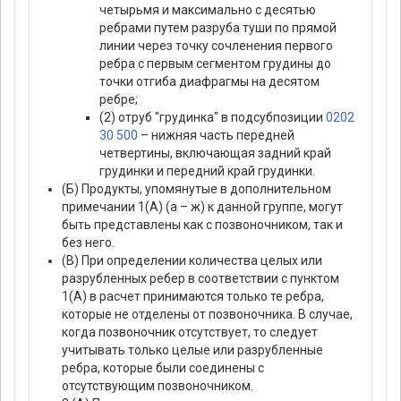
четырьмя и максимально с десятью
ребрами путем разруба туши по прямой
линии через точку сочленения первого
ребра с первым сегментом грудины до
точки отгиба диафрагмы на десятом
ребре;
(2) отруб "грудинка" в подсубпозиции
0202
30 500
– нижняя часть передней
четвертины, включающая задний край
грудинки и передний край грудинки.
(Б) Продукты, упомянутые в дополнительном
примечании 1(А) (а – ж) к данной группе, могут
быть представлены как с позвоночником, так и
без него.
(В) При определении количества целых или
разрубленных ребер в соответствии с пунктом
1(А) в расчет принимаются только те ребра,
которые не отделены от позвоночника. В случае,
когда позвоночник отсутствует, то следует
учитывать только целые или разрубленные
ребра, которые были соединены с
отсутствующим позвоночником.