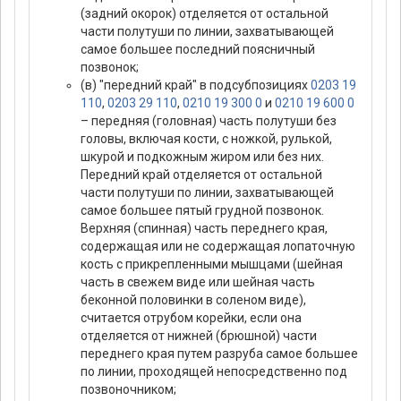
(задний окорок) отделяется от остальной
части полутуши по линии, захватывающей
самое большее последний поясничный
позвонок;
(в) "передний край" в подсубпозициях
0203 19
110
,
0203 29 110
,
0210 19 300 0
и
0210 19 600 0
– передняя (головная) часть полутуши без
головы, включая кости, с ножкой, рулькой,
шкурой и подкожным жиром или без них.
Передний край отделяется от остальной
части полутуши по линии, захватывающей
самое большее пятый грудной позвонок.
Верхняя (спинная) часть переднего края,
содержащая или не содержащая лопаточную
кость с прикрепленными мышцами (шейная
часть в свежем виде или шейная часть
беконной половинки в соленом виде),
считается отрубом корейки, если она
отделяется от нижней (брюшной) части
переднего края путем разруба самое большее
по линии, проходящей непосредственно под
позвоночником;