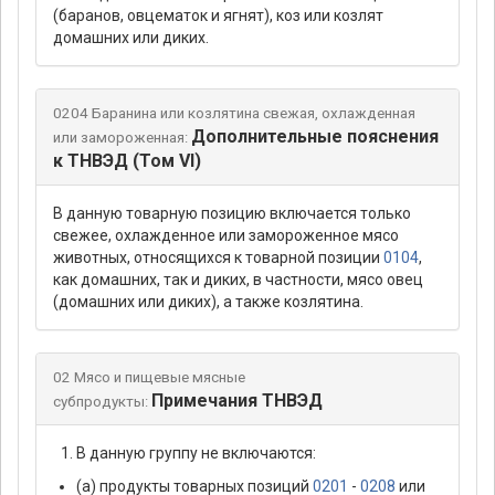
(баранов, овцематок и ягнят), коз или козлят
домашних или диких.
0204 Баранина или козлятина свежая, охлажденная
Дополнительные пояснения
или замороженная:
к ТНВЭД (Том VI)
В данную товарную позицию включается только
свежее, охлажденное или замороженное мясо
животных, относящихся к товарной позиции
0104
,
как домашних, так и диких, в частности, мясо овец
(домашних или диких), а также козлятина.
02 Мясо и пищевые мясные
Примечания ТНВЭД
субпродукты:
В данную группу не включаются:
(а) продукты товарных позиций
0201
-
0208
или