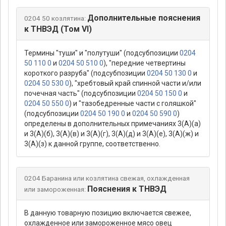
Дополнительные пояснения
0204 50 козлятина:
к ТНВЭД (Том VI)
Термины "туши" и "полутуши" (подсубпозиции
0204
50 110 0
и
0204 50 510 0
), "передние четвертины
короткого разруба" (подсубпозиции
0204 50 130 0
и
0204 50 530 0
), "хребтовый край спинной части и/или
почечная часть" (подсубпозиции
0204 50 150 0
и
0204 50 550 0
) и "тазобедренные части с голяшкой"
(подсубпозиции
0204 50 190 0
и
0204 50 590 0
)
определены в дополнительных примечаниях 3(А)(а)
и 3(А)(б), 3(А)(в) и 3(А)(г), 3(А)(д) и 3(А)(е), 3(А)(ж) и
3(А)(з) к данной группе, соответственно.
0204 Баранина или козлятина свежая, охлажденная
Пояснения к ТНВЭД
или замороженная:
В данную товарную позицию включается свежее,
охлажденное или замороженное мясо овец