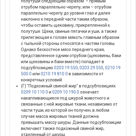
полутуши следующим образом: – прямым
отрубом параллельно черепу; или – отрубом
параллельно черепу до уровня глаз и далее
наклонно к передней части таким образом,
чтобы оставить щековину, прикрепленной к
полутуше. Щеки, свиные пятачки и уши, а также
прилегающая к голове мякоть главным образом
с тыльной стороны относятся к частям головы.
Однако бескостное мясо переднего края,
представленное одним отрубом (щековины, баки
или щековины и баки вместе) попадает в
подсубпозицию
0203 19 550
,
0203 29 550
,
0210 19
500 0
или
0210 19 810 0
в зависимости от
конкретных условий.
(Г) "Подкожный свиной жир" в подсубпозициях
0209 10 110 0
и
0209 10 190 0
означает
накапливающиеся под шкурой животного и
связанные с ней жировые ткани, независимо от
части туши, из которой он получен; в любом
случае масса жировых тканей должна
превышать массу шкуры. Данные подсубпозиции
включают также подкожный свиной жир,
отделенный от шкуры.