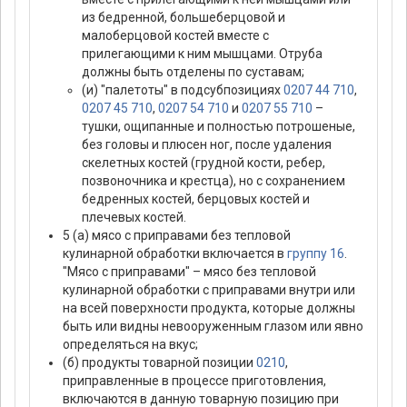
из бедренной, большеберцовой и
малоберцовой костей вместе с
прилегающими к ним мышцами. Отруба
должны быть отделены по суставам;
(и) "палетоты" в подсубпозициях
0207 44 710
,
0207 45 710
,
0207 54 710
и
0207 55 710
–
тушки, ощипанные и полностью потрошеные,
без головы и плюсен ног, после удаления
скелетных костей (грудной кости, ребер,
позвоночника и крестца), но с сохранением
бедренных костей, берцовых костей и
плечевых костей.
5 (а) мясо с приправами без тепловой
кулинарной обработки включается в
группу 16
.
"Мясо с приправами" – мясо без тепловой
кулинарной обработки с приправами внутри или
на всей поверхности продукта, которые должны
быть или видны невооруженным глазом или явно
определяться на вкус;
(б) продукты товарной позиции
0210
,
приправленные в процессе приготовления,
включаются в данную товарную позицию при