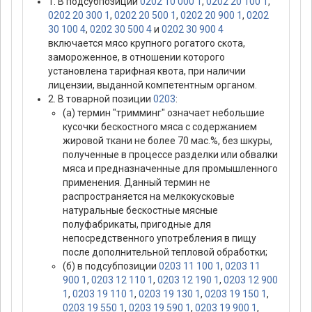
1. В подсубпозиции
0202 10 000 1
,
0202 20 100 1
,
0202 20 300 1
,
0202 20 500 1
,
0202 20 900 1
,
0202
30 100 4
,
0202 30 500 4
и
0202 30 900 4
включается мясо крупного рогатого скота,
замороженное, в отношении которого
установлена тарифная квота, при наличии
лицензии, выданной компетентным органом.
2. В товарной позиции
0203
:
(а) термин "тримминг" означает небольшие
кусочки бескостного мяса с содержанием
жировой ткани не более 70 мас.%, без шкуры,
полученные в процессе разделки или обвалки
мяса и предназначенные для промышленного
применения. Данный термин не
распространяется на мелкокусковые
натуральные бескостные мясные
полуфабрикаты, пригодные для
непосредственного употребления в пищу
после дополнительной тепловой обработки;
(б) в подсубпозиции
0203 11 100 1
,
0203 11
900 1
,
0203 12 110 1
,
0203 12 190 1
,
0203 12 900
1
,
0203 19 110 1
,
0203 19 130 1
,
0203 19 150 1
,
0203 19 550 1
,
0203 19 590 1
,
0203 19 900 1
,