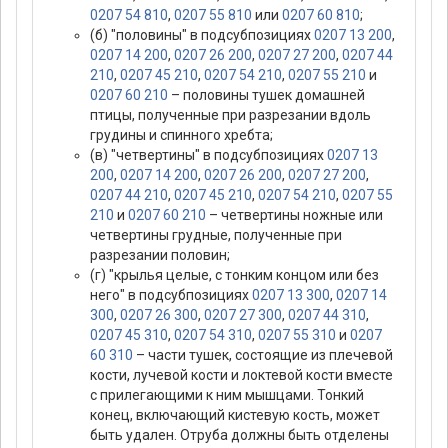
0207 54 810
,
0207 55 810
или
0207 60 810
;
(б) "половины" в подсубпозициях
0207 13 200
,
0207 14 200
,
0207 26 200
,
0207 27 200
,
0207 44
210
,
0207 45 210
,
0207 54 210
,
0207 55 210
и
0207 60 210
– половины тушек домашней
птицы, полученные при разрезании вдоль
грудины и спинного хребта;
(в) "четвертины" в подсубпозициях
0207 13
200
,
0207 14 200
,
0207 26 200
,
0207 27 200
,
0207 44 210
,
0207 45 210
,
0207 54 210
,
0207 55
210
и
0207 60 210
– четвертины ножные или
четвертины грудные, полученные при
разрезании половин;
(г) "крылья целые, с тонким концом или без
него" в подсубпозициях
0207 13 300
,
0207 14
300
,
0207 26 300
,
0207 27 300
,
0207 44 310
,
0207 45 310
,
0207 54 310
,
0207 55 310
и
0207
60 310
– части тушек, состоящие из плечевой
кости, лучевой кости и локтевой кости вместе
с прилегающими к ним мышцами. Тонкий
конец, включающий кистевую кость, может
быть удален. Отруба должны быть отделены