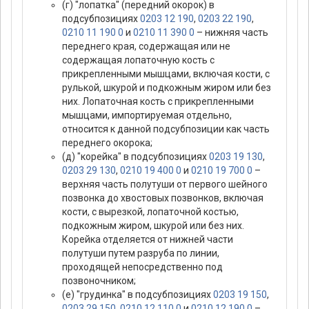
(г) "лопатка" (передний окорок) в
подсубпозициях
0203 12 190
,
0203 22 190
,
0210 11 190 0
и
0210 11 390 0
– нижняя часть
переднего края, содержащая или не
содержащая лопаточную кость с
прикрепленными мышцами, включая кости, с
рулькой, шкурой и подкожным жиром или без
них. Лопаточная кость с прикрепленными
мышцами, импортируемая отдельно,
относится к данной подсубпозиции как часть
переднего окорока;
(д) "корейка" в подсубпозициях
0203 19 130
,
0203 29 130
,
0210 19 400 0
и
0210 19 700 0
–
верхняя часть полутуши от первого шейного
позвонка до хвостовых позвонков, включая
кости, с вырезкой, лопаточной костью,
подкожным жиром, шкурой или без них.
Корейка отделяется от нижней части
полутуши путем разруба по линии,
проходящей непосредственно под
позвоночником;
(е) "грудинка" в подсубпозициях
0203 19 150
,
0203 29 150
,
0210 12 110 0
и
0210 12 190 0
–