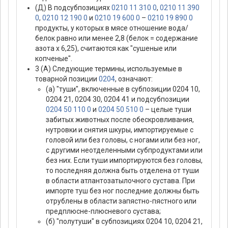
(Д) В подсубпозициях
0210 11 310 0
,
0210 11 390
0
,
0210 12 190 0
и
0210 19 600 0
–
0210 19 890 0
продукты, у которых в мясе отношение вода/
белок равно или менее 2,8 (белок = содержание
азота х 6,25), считаются как "сушеные или
копченые".
3 (А) Следующие термины, используемые в
товарной позиции
0204
, означают:
(а) "туши", включенные в субпозиции 0204 10,
0204 21, 0204 30, 0204 41 и подсубпозиции
0204 50 110 0
и
0204 50 510 0
– целые туши
забитых животных после обескровливания,
нутровки и снятия шкуры, импортируемые с
головой или без головы, с ногами или без ног,
с другими неотделенными субпродуктами или
без них. Если туши импортируются без головы,
то последняя должна быть отделена от туши
в области атлантозатылочного сустава. При
импорте туш без ног последние должны быть
отрублены в области запястно-пястного или
предплюсне-плюсневого сустава;
(б) "полутуши" в субпозициях 0204 10, 0204 21,