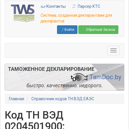
Перейти
Контакты
Парсер КТС
к
основному
Система, созданная декларантами для
содержанию
декларантов
Войти
Обратный Звонок
ТАМОЖЕННОЕ ДЕКЛАРИРОВАНИЕ
TamDoc.by
быстро. качественно. недорого.
Главная
Справочник кодов ТН ВЭД ЕАЭС
Код ТН ВЭД
0204501900: