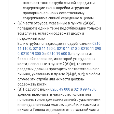
включает также отруба свиной серединки,
содержащие ткани корейки и грудинки
пропорционально их естественному
содержанию в свиной серединке в целом.
(Б) Части отрубов, указанные в пункте 2(А)(е),
попадают в одни и те же подсубпозиции только в
том случае, если они содержат шкуру и
подкожный жир.
Если отруба, попадающие в подсубпозиции
0210
11 110 0
,
0210 11 190 0
,
0210 11 310 0
,
0210 11 390
0
,
0210 19 300 0
и
0210 19 600 0
, получены из
беконной половинки, из которой уже удалены
кости, названные в пункте 2(А)(ж), то линии
разделки должны проходить соответственно по
линиям, указанным в пункте 2(А)(б, в, г); в любом
случае эти отруба или их части должны
содержать кости.
(В) Подсубпозиции
0206 49 000
и
0210 99 490 0
должны включать, в частности, головы или
половины голов домашних свиней с удаленными
или неудаленными мозгом, щекой или языком и
их части. Голова отделяется от остальной части