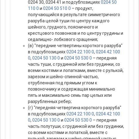
0204 30, 0204 41 и подсубпозициях
0204 50
110 0
и
0204 50 510 0
– продукт,
получающийся в результате симметричного
разруба целой туши по центру каждого
шейного, грудного, поясничного и
крестцового позвонков и по центру грудины и
седалищно- лобкового сращения;
(в) "передние четвертины короткого разруба"
в подсубпозициях
0204 22 100 0
,
0204 42 100
0
,
0204 50 130 0
и
0204 50 530 0
– передняя
часть туши, с грудинкой или без грудинки, со
всеми костями и лопатками, вместе с рулькой,
зарезом и шейно-спинной частью,
отрубленная под прямым углом к
позвоночнику и содержащая минимально
пять и максимально семь пар целых или
разрубленных ребер;
(г) "передняя четвертина короткого разруба"
в подсубпозициях
0204 22 100 0
,
0204 42 100
0
,
0204 50 130 0
и
0204 50 530 0
– передняя
часть полутуши, с грудинкой или без грудинки,
со всеми костями и лопаткой, вместе с
рулькой, зарезом и шейно-спинной частью,