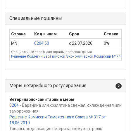
Специальные пошлины
Страна
Код и наим.
Срок
Ставка
П
MN
0204 50
с 22.07.2026
0%
Специальный тариф для страны происхождения
Решение Коллегии Евразийской Экономической Комиссии № 74 от 16.
Меры нетарифного регулирования
2
Ветеринарно-санитарные меры
0204
- Баранина или козлятина свежая, охлажденная или
замороженная:
Решение Комиссии Таможенного Союза № 317 от
18.06.2010
Товары, подлежащие ветеринарному контролю: