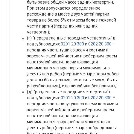
быть равна общей массе задних четвертин.
При этом допускается определенное
расхождение в массе двух частей партии
товара не более 5% от массы более тяжелой
части партии (передних или задних
четвертин);
(г) "неразделенные передние четвертины" в
подсубпозициях
0201 20 300
и
0202 20 300
–
передняя часть туши со всеми костями и
зарезом, с шейной частью и реберным краем
лопаточной части, насчитывающая
минимально четыре пары и максимально
десять пар ребер (первые четыре пары ребер
должны быть целыми, остальные могут быть
разрубленными), с пашиной или без пашины;
(д) "разделенные передние четвертины" в
подсубпозициях
0201 20 300
и
0202 20 300
–
передняя часть полутуши со всеми костями и
зарезом, шейной частью и реберным краем
лопаточной части, насчитывающая
минимально четыре ребра и максимально
десять ребер (первые четыре ребра должны
быть целыми, остальные могут быть