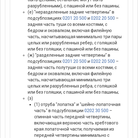
разрубленными), с пашиной или без пашины;
(е) "неразделенные задние четвертины" в
подсубпозициях
0201 20 500
и
0202 20 500
–
задняя часть туши со всеми костями, с
бедром и оковалком, включая филейную
часть, насчитывающая минимально три пары
целых или разрубленных ребер, с голяшкой
или без голяшки, с пашиной или без пашины;
(ж) "разделенные задние четвертины" в
подсубпозициях
0201 20 500
и
0202 20 500
–
задняя часть полутуши со всеми костями, с
бедром и оковалком, включая филейную
часть, насчитывающая минимально три
целых или разрубленных ребра, с голяшкой
или без голяшки, с пашиной или без пашины;
(з)
(1) отруба "лопатка" и "шейно-лопаточная
часть" в подсубпозиции
0202 30 500
–
спинная часть передней четвертины,
включающая верхнюю часть хребтового
края лопаточной части, получаемая из
передней четвертины минимально с