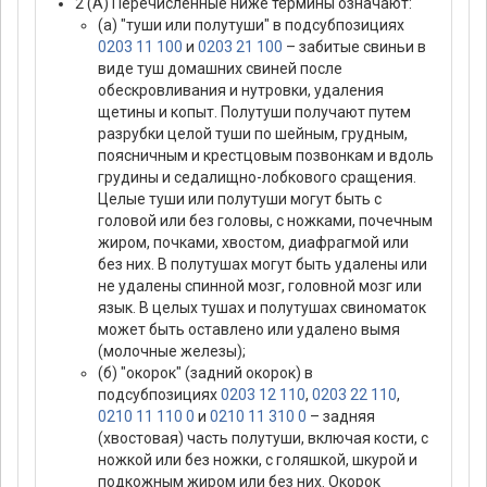
2 (А) Перечисленные ниже термины означают:
(а) "туши или полутуши" в подсубпозициях
0203 11 100
и
0203 21 100
– забитые свиньи в
виде туш домашних свиней после
обескровливания и нутровки, удаления
щетины и копыт. Полутуши получают путем
разрубки целой туши по шейным, грудным,
поясничным и крестцовым позвонкам и вдоль
грудины и седалищно-лобкового сращения.
Целые туши или полутуши могут быть с
головой или без головы, с ножками, почечным
жиром, почками, хвостом, диафрагмой или
без них. В полутушах могут быть удалены или
не удалены спинной мозг, головной мозг или
язык. В целых тушах и полутушах свиноматок
может быть оставлено или удалено вымя
(молочные железы);
(б) "окорок" (задний окорок) в
подсубпозициях
0203 12 110
,
0203 22 110
,
0210 11 110 0
и
0210 11 310 0
– задняя
(хвостовая) часть полутуши, включая кости, с
ножкой или без ножки, с голяшкой, шкурой и
подкожным жиром или без них. Окорок