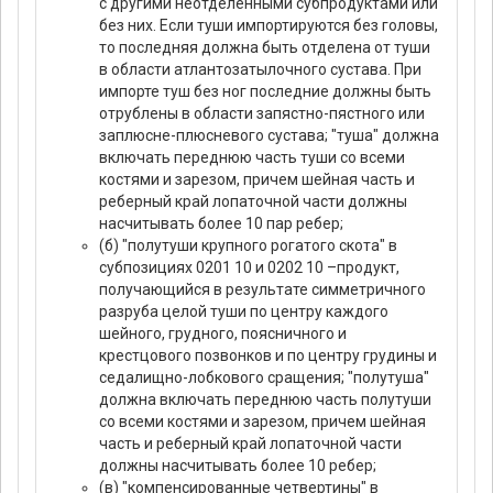
с другими неотделенными субпродуктами или
без них. Если туши импортируются без головы,
то последняя должна быть отделена от туши
в области атлантозатылочного сустава. При
импорте туш без ног последние должны быть
отрублены в области запястно-пястного или
заплюсне-плюсневого сустава; "туша" должна
включать переднюю часть туши со всеми
костями и зарезом, причем шейная часть и
реберный край лопаточной части должны
насчитывать более 10 пар ребер;
(б) "полутуши крупного рогатого скота" в
субпозициях 0201 10 и 0202 10 –продукт,
получающийся в результате симметричного
разруба целой туши по центру каждого
шейного, грудного, поясничного и
крестцового позвонков и по центру грудины и
седалищно-лобкового сращения; "полутуша"
должна включать переднюю часть полутуши
со всеми костями и зарезом, причем шейная
часть и реберный край лопаточной части
должны насчитывать более 10 ребер;
(в) "компенсированные четвертины" в