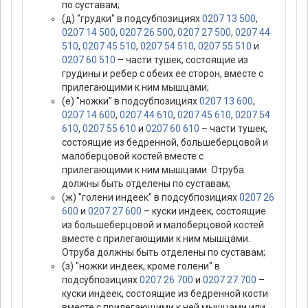
по суставам;
(д) "грудки" в подсубпозициях
0207 13 500
,
0207 14 500
,
0207 26 500
,
0207 27 500
,
0207 44
510
,
0207 45 510
,
0207 54 510
,
0207 55 510
и
0207 60 510
– части тушек, состоящие из
грудины и ребер с обеих ее сторон, вместе с
прилегающими к ним мышцами;
(е) "ножки" в подсубпозициях
0207 13 600
,
0207 14 600
,
0207 44 610
,
0207 45 610
,
0207 54
610
,
0207 55 610
и
0207 60 610
– части тушек,
состоящие из бедренной, большеберцовой и
малоберцовой костей вместе с
прилегающими к ним мышцами. Отруба
должны быть отделены по суставам;
(ж) "голени индеек" в подсубпозициях
0207 26
600
и
0207 27 600
– куски индеек, состоящие
из большеберцовой и малоберцовой костей
вместе с прилегающими к ним мышцами.
Отруба должны быть отделены по суставам;
(з) "ножки индеек, кроме голени" в
подсубпозициях
0207 26 700
и
0207 27 700
–
куски индеек, состоящие из бедренной кости
вместе с прилегающими к ней мышцами или