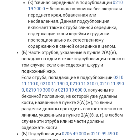
(к) "свиная серединка" в подсубпозиции
0210
19 200 0
– беконная половинка без окорока и
переднего края, обваленная или
необваленная. Данная подсубпозиция
включает также отруба свиной серединки,
содержащие ткани корейки и грудинки
пропорционально их естественному
содержанию в свиной серединке в целом.
(Б) Части отрубов, указанные в пункте 2(А)(е),
попадают в одни и те же подсубпозиции только в
том случае, если они содержат шкуру и
подкожный жир.
Если отруба, попадающие в подсубпозиции
0210
11 110 0
,
0210 11 190 0
,
0210 11 310 0
,
0210 11 390
0
,
0210 19 300 0
и
0210 19 600 0
, получены из
беконной половинки, из которой уже удалены
кости, названные в пункте 2(А)(ж), то линии
разделки должны проходить соответственно по
линиям, указанным в пункте 2(А)(б, в, г); в любом
случае эти отруба или их части должны
содержать кости.
(В) Подсубпозиции
0206 49 000
и
0210 99 490 0
должны включать, в частности, головы или