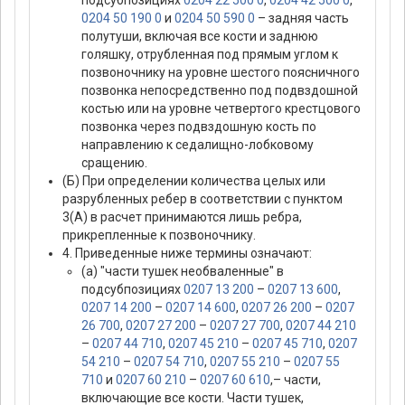
0204 50 190 0
и
0204 50 590 0
– задняя часть
полутуши, включая все кости и заднюю
голяшку, отрубленная под прямым углом к
позвоночнику на уровне шестого поясничного
позвонка непосредственно под подвздошной
костью или на уровне четвертого крестцового
позвонка через подвздошную кость по
направлению к седалищно-лобковому
сращению.
(Б) При определении количества целых или
разрубленных ребер в соответствии с пунктом
3(А) в расчет принимаются лишь ребра,
прикрепленные к позвоночнику.
4. Приведенные ниже термины означают:
(а) "части тушек необваленные" в
подсубпозициях
0207 13 200
–
0207 13 600
,
0207 14 200
–
0207 14 600
,
0207 26 200
–
0207
26 700
,
0207 27 200
–
0207 27 700
,
0207 44 210
–
0207 44 710
,
0207 45 210
–
0207 45 710
,
0207
54 210
–
0207 54 710
,
0207 55 210
–
0207 55
710
и
0207 60 210
–
0207 60 610
,– части,
включающие все кости. Части тушек,