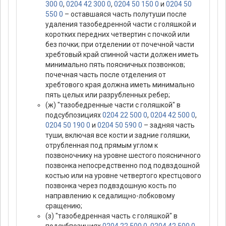
300 0
,
0204 42 300 0
,
0204 50 150 0
и
0204 50
550 0
– оставшаяся часть полутуши после
удаления тазобедренной части с голяшкой и
коротких передних четвертин с почкой или
без почки; при отделении от почечной части
хребтовый край спинной части должен иметь
минимально пять поясничных позвонков;
почечная часть после отделения от
хребтового края должна иметь минимально
пять целых или разрубленных ребер;
(ж) "тазобедренные части с голяшкой" в
подсубпозициях
0204 22 500 0
,
0204 42 500 0
,
0204 50 190 0
и
0204 50 590 0
– задняя часть
туши, включая все кости и задние голяшки,
отрубленная под прямым углом к
позвоночнику на уровне шестого поясничного
позвонка непосредственно под подвздошной
костью или на уровне четвертого крестцового
позвонка через подвздошную кость по
направлению к седалищно-лобковому
сращению;
(з) "тазобедренная часть с голяшкой" в
подсубпозициях
0204 22 500 0
,
0204 42 500 0
,