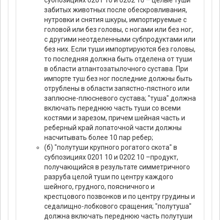
забитых животных после обескровливания,
нутровки и снятия шкуры, импортируемые с
головой или без головы, с ногами или без ног,
с другими неотделенными субпродуктами или
без них. Если туши импортируются без головы,
то последняя должна быть отделена от туши
в области атлантозатылочного сустава. При
импорте туш без ног последние должны быть
отрублены в области запястно-пястного или
заплюсне-плюсневого сустава; "туша" должна
включать переднюю часть туши со всеми
костями и зарезом, причем шейная часть и
реберный край лопаточной части должны
насчитывать более 10 пар ребер;
(б) "полутуши крупного рогатого скота" в
субпозициях 0201 10 и 0202 10 –продукт,
получающийся в результате симметричного
разруба целой туши по центру каждого
шейного, грудного, поясничного и
крестцового позвонков и по центру грудины и
седалищно-лобкового сращения; "полутуша"
должна включать переднюю часть полутуши