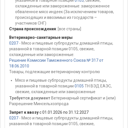
указанной в товарной позиции
0105
, свежие,
охлажденные или замороженные: замороженное
обваленное мясо индеек (За исключением товаров,
происходящих и ввозимых из государств –
участников СНГ)
Страна происхождения
:
[все страны]
Ветеринарно-санитарные меры
0207
- Мясо и пищевые субпродукты домашней птицы,
указанной в товарной позиции 0105, свежие,
охлажденные или замороженные:
Решение Комиссии Таможенного Союза № 317 от
18.06.2010
Товары, подлежащие ветеринарному контролю
Мясо и пищевые субпродукты домашней птицы,
указанной в товарной позиции
0105
ТН ВЭД ЕАЭС,
свежие, охлажденные или замороженные
Требуется документ
Ветеринарный сертификат и (или)
Разрешение Минсельхозпрода
Запрет к ввозу
с 01.01.2026 по 31.12.2027
0207
- Мясо и пищевые субпродукты домашней птицы,
указанной в товарной позиции 0105, свежие,