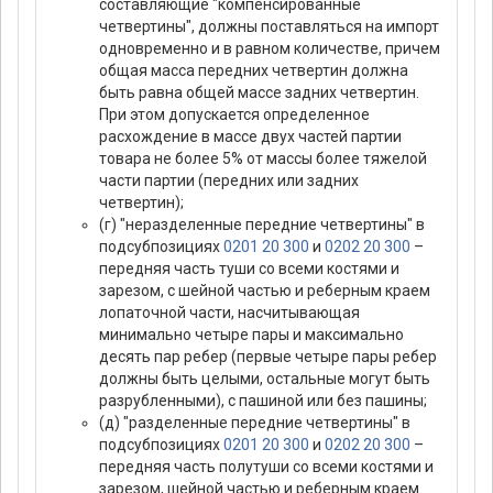
составляющие "компенсированные
четвертины", должны поставляться на импорт
одновременно и в равном количестве, причем
общая масса передних четвертин должна
быть равна общей массе задних четвертин.
При этом допускается определенное
расхождение в массе двух частей партии
товара не более 5% от массы более тяжелой
части партии (передних или задних
четвертин);
(г) "неразделенные передние четвертины" в
подсубпозициях
0201 20 300
и
0202 20 300
–
передняя часть туши со всеми костями и
зарезом, с шейной частью и реберным краем
лопаточной части, насчитывающая
минимально четыре пары и максимально
десять пар ребер (первые четыре пары ребер
должны быть целыми, остальные могут быть
разрубленными), с пашиной или без пашины;
(д) "разделенные передние четвертины" в
подсубпозициях
0201 20 300
и
0202 20 300
–
передняя часть полутуши со всеми костями и
зарезом, шейной частью и реберным краем