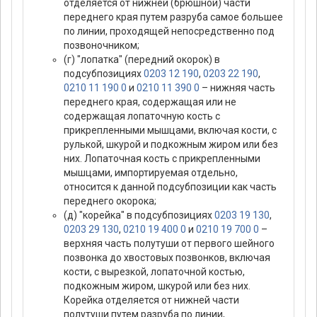
отделяется от нижней (брюшной) части
переднего края путем разруба самое большее
по линии, проходящей непосредственно под
позвоночником;
(г) "лопатка" (передний окорок) в
подсубпозициях
0203 12 190
,
0203 22 190
,
0210 11 190 0
и
0210 11 390 0
– нижняя часть
переднего края, содержащая или не
содержащая лопаточную кость с
прикрепленными мышцами, включая кости, с
рулькой, шкурой и подкожным жиром или без
них. Лопаточная кость с прикрепленными
мышцами, импортируемая отдельно,
относится к данной подсубпозиции как часть
переднего окорока;
(д) "корейка" в подсубпозициях
0203 19 130
,
0203 29 130
,
0210 19 400 0
и
0210 19 700 0
–
верхняя часть полутуши от первого шейного
позвонка до хвостовых позвонков, включая
кости, с вырезкой, лопаточной костью,
подкожным жиром, шкурой или без них.
Корейка отделяется от нижней части
полутуши путем разруба по линии,