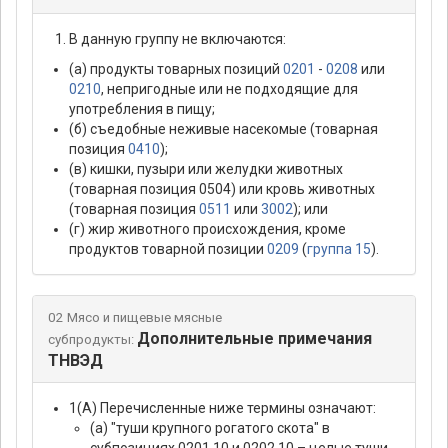
В данную группу не включаются:
(а) продукты товарных позиций
0201
-
0208
или
0210
, непригодные или не подходящие для
употребления в пищу;
(б) съедобные неживые насекомые (товарная
позиция
0410
);
(в) кишки, пузыри или желудки животных
(товарная позиция 0504) или кровь животных
(товарная позиция
0511
или
3002
); или
(г) жир животного происхождения, кроме
продуктов товарной позиции
0209
(
группа 15
).
02 Мясо и пищевые мясные
Дополнительные примечания
субпродукты:
ТНВЭД
1(А) Перечисленные ниже термины означают:
(а) "туши крупного рогатого скота" в
субпозициях 0201 10 и 0202 10 – целые туши