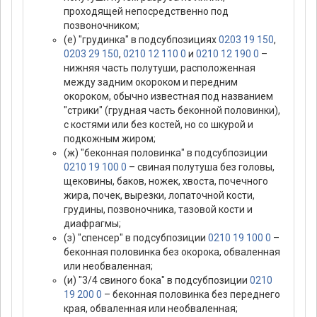
проходящей непосредственно под
позвоночником;
(е) "грудинка" в подсубпозициях
0203 19 150
,
0203 29 150
,
0210 12 110 0
и
0210 12 190 0
–
нижняя часть полутуши, расположенная
между задним окороком и передним
окороком, обычно известная под названием
"стрики" (грудная часть беконной половинки),
с костями или без костей, но со шкурой и
подкожным жиром;
(ж) "беконная половинка" в подсубпозиции
0210 19 100 0
– свиная полутуша без головы,
щековины, баков, ножек, хвоста, почечного
жира, почек, вырезки, лопаточной кости,
грудины, позвоночника, тазовой кости и
диафрагмы;
(з) "спенсер" в подсубпозиции
0210 19 100 0
–
беконная половинка без окорока, обваленная
или необваленная;
(и) "3/4 свиного бока" в подсубпозиции
0210
19 200 0
– беконная половинка без переднего
края, обваленная или необваленная;