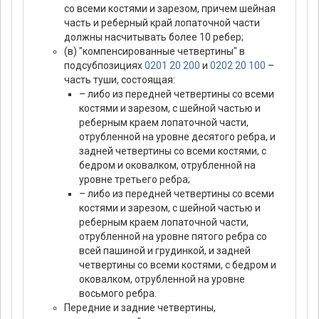
со всеми костями и зарезом, причем шейная
часть и реберный край лопаточной части
должны насчитывать более 10 ребер;
(в) "компенсированные четвертины" в
подсубпозициях
0201 20 200
и
0202 20 100
–
часть туши, состоящая:
– либо из передней четвертины со всеми
костями и зарезом, с шейной частью и
реберным краем лопаточной части,
отрубленной на уровне десятого ребра, и
задней четвертины со всеми костями, с
бедром и оковалком, отрубленной на
уровне третьего ребра;
– либо из передней четвертины со всеми
костями и зарезом, с шейной частью и
реберным краем лопаточной части,
отрубленной на уровне пятого ребра со
всей пашиной и грудинкой, и задней
четвертины со всеми костями, с бедром и
оковалком, отрубленной на уровне
восьмого ребра.
Передние и задние четвертины,