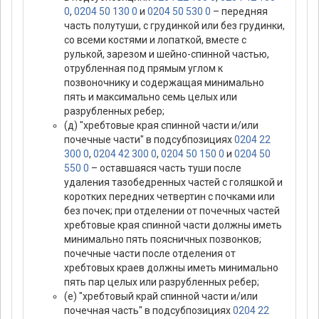
0
,
0204 50 130 0
и
0204 50 530 0
– передняя
часть полутуши, с грудинкой или без грудинки,
со всеми костями и лопаткой, вместе с
рулькой, зарезом и шейно-спинной частью,
отрубленная под прямым углом к
позвоночнику и содержащая минимально
пять и максимально семь целых или
разрубленных ребер;
(д) "хребтовые края спинной части и/или
почечные части" в подсубпозициях
0204 22
300 0
,
0204 42 300 0
,
0204 50 150 0
и
0204 50
550 0
– оставшаяся часть туши после
удаления тазобедренных частей с голяшкой и
коротких передних четвертин с почками или
без почек; при отделении от почечных частей
хребтовые края спинной части должны иметь
минимально пять поясничных позвонков;
почечные части после отделения от
хребтовых краев должны иметь минимально
пять пар целых или разрубленных ребер;
(е) "хребтовый край спинной части и/или
почечная часть" в подсубпозициях
0204 22