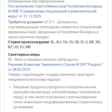
охлажденные или замороженные:
Постановление Совета Министров Республики Беларусь
№ 808 "О применении специальной ограничительной
меры" от 31.12.2025
Требуется документ
01211 - Документы,
подтверждающие соблюдение запретов и ограничений
(временных мер), введенных в Республике Беларусь в
одностороннем порядке
Страна происхождения
:
AL
,
AU
,
CA
,
CH
,
GB
,
IS
,
LI
,
ME
,
NO
,
NZ
,
US
,
EU
,
MK
Санитарные меры
02
- Мясо и пищевые мясные субпродукты
Решение Комиссии Таможенного Союза № 299 "Раздел I"
от 28.05.2010
Товары, подлежащие государственному санитарно-
эпидемиологическому надзору:
Пищевые продукты (продукты в натуральном или
переработанном виде, употребляемые человеком в
пищу), в том числе полученные с использованием
генно-инженерно-модифицированных (трансгенных)
организмов.