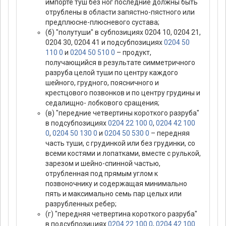
импорте туш без ног последние должны быть
отрублены в области запястно-пястного или
предплюсне-плюсневого сустава;
(б) "полутуши" в субпозициях 0204 10, 0204 21,
0204 30, 0204 41 и подсубпозициях
0204 50
110 0
и
0204 50 510 0
– продукт,
получающийся в результате симметричного
разруба целой туши по центру каждого
шейного, грудного, поясничного и
крестцового позвонков и по центру грудины и
седалищно- лобкового сращения;
(в) "передние четвертины короткого разруба"
в подсубпозициях
0204 22 100 0
,
0204 42 100
0
,
0204 50 130 0
и
0204 50 530 0
– передняя
часть туши, с грудинкой или без грудинки, со
всеми костями и лопатками, вместе с рулькой,
зарезом и шейно-спинной частью,
отрубленная под прямым углом к
позвоночнику и содержащая минимально
пять и максимально семь пар целых или
разрубленных ребер;
(г) "передняя четвертина короткого разруба"
в подсубпозициях
0204 22 100 0
,
0204 42 100