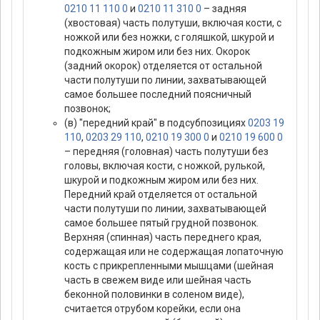
0210 11 110 0
и
0210 11 310 0
– задняя
(хвостовая) часть полутуши, включая кости, с
ножкой или без ножки, с голяшкой, шкурой и
подкожным жиром или без них. Окорок
(задний окорок) отделяется от остальной
части полутуши по линии, захватывающей
самое большее последний поясничный
позвонок;
(в) "передний край" в подсубпозициях
0203 19
110
,
0203 29 110
,
0210 19 300 0
и
0210 19 600 0
– передняя (головная) часть полутуши без
головы, включая кости, с ножкой, рулькой,
шкурой и подкожным жиром или без них.
Передний край отделяется от остальной
части полутуши по линии, захватывающей
самое большее пятый грудной позвонок.
Верхняя (спинная) часть переднего края,
содержащая или не содержащая лопаточную
кость с прикрепленными мышцами (шейная
часть в свежем виде или шейная часть
беконной половинки в соленом виде),
считается отрубом корейки, если она