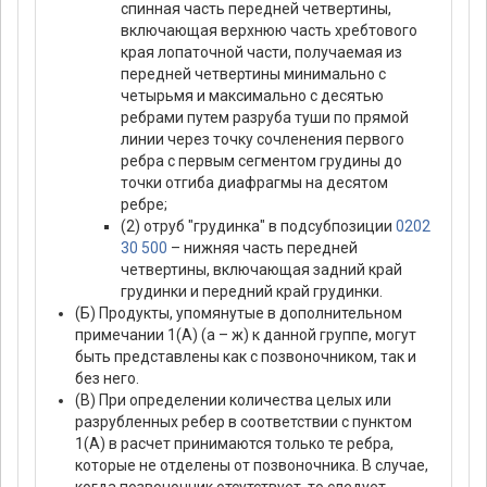
спинная часть передней четвертины,
включающая верхнюю часть хребтового
края лопаточной части, получаемая из
передней четвертины минимально с
четырьмя и максимально с десятью
ребрами путем разруба туши по прямой
линии через точку сочленения первого
ребра с первым сегментом грудины до
точки отгиба диафрагмы на десятом
ребре;
(2) отруб "грудинка" в подсубпозиции
0202
30 500
– нижняя часть передней
четвертины, включающая задний край
грудинки и передний край грудинки.
(Б) Продукты, упомянутые в дополнительном
примечании 1(А) (а – ж) к данной группе, могут
быть представлены как с позвоночником, так и
без него.
(В) При определении количества целых или
разрубленных ребер в соответствии с пунктом
1(А) в расчет принимаются только те ребра,
которые не отделены от позвоночника. В случае,
когда позвоночник отсутствует, то следует