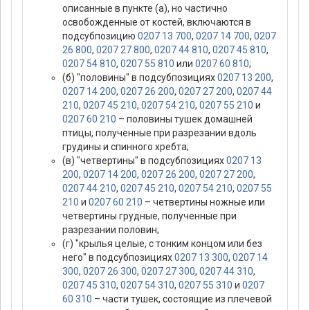
описанные в пункте (а), но частично
освобожденные от костей, включаются в
подсубпозицию
0207 13 700
,
0207 14 700
,
0207
26 800
,
0207 27 800
,
0207 44 810
,
0207 45 810
,
0207 54 810
,
0207 55 810
или
0207 60 810
;
(б) "половины" в подсубпозициях
0207 13 200
,
0207 14 200
,
0207 26 200
,
0207 27 200
,
0207 44
210
,
0207 45 210
,
0207 54 210
,
0207 55 210
и
0207 60 210
– половины тушек домашней
птицы, полученные при разрезании вдоль
грудины и спинного хребта;
(в) "четвертины" в подсубпозициях
0207 13
200
,
0207 14 200
,
0207 26 200
,
0207 27 200
,
0207 44 210
,
0207 45 210
,
0207 54 210
,
0207 55
210
и
0207 60 210
– четвертины ножные или
четвертины грудные, полученные при
разрезании половин;
(г) "крылья целые, с тонким концом или без
него" в подсубпозициях
0207 13 300
,
0207 14
300
,
0207 26 300
,
0207 27 300
,
0207 44 310
,
0207 45 310
,
0207 54 310
,
0207 55 310
и
0207
60 310
– части тушек, состоящие из плечевой