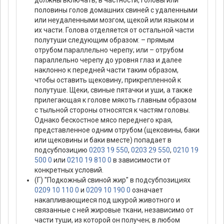
половины голов домашних свиней с удаленными
или неудаленными мозгом, щекой или языком и
их части. Голова отделяется от остальной части
полутуши следующим образом: – прямым
отрубом параллельно черепу; или – отрубом
параллельно черепу до уровня глаз и далее
наклонно к передней части таким образом,
чтобы оставить щековину, прикрепленной к
полутуше. Щеки, свиные пятачки и уши, а также
прилегающая к голове мякоть главным образом
с тыльной стороны относятся к частям головы.
Однако бескостное мясо переднего края,
представленное одним отрубом (щековины, баки
или щековины и баки вместе) попадает в
подсубпозицию
0203 19 550
,
0203 29 550
,
0210 19
500 0
или
0210 19 810 0
в зависимости от
конкретных условий.
(Г) "Подкожный свиной жир" в подсубпозициях
0209 10 110 0
и
0209 10 190 0
означает
накапливающиеся под шкурой животного и
связанные с ней жировые ткани, независимо от
части туши, из которой он получен; в любом