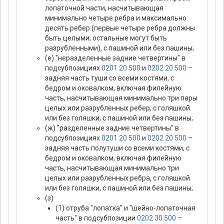
лопаточной части, насчитывающая
минимально четыре ребра и максимально
десять ребер (первые четыре ребра должны
быть целыми, остальные могут быть
разрубленными), с пашиной или без пашины;
(е) "неразделенные задние четвертины" в
подсубпозициях
0201 20 500
и
0202 20 500
–
задняя часть туши со всеми костями, с
бедром и оковалком, включая филейную
часть, насчитывающая минимально три пары
целых или разрубленных ребер, с голяшкой
или без голяшки, с пашиной или без пашины;
(ж) "разделенные задние четвертины" в
подсубпозициях
0201 20 500
и
0202 20 500
–
задняя часть полутуши со всеми костями, с
бедром и оковалком, включая филейную
часть, насчитывающая минимально три
целых или разрубленных ребра, с голяшкой
или без голяшки, с пашиной или без пашины;
(з)
(1) отруба "лопатка" и "шейно-лопаточная
часть" в подсубпозиции
0202 30 500
–