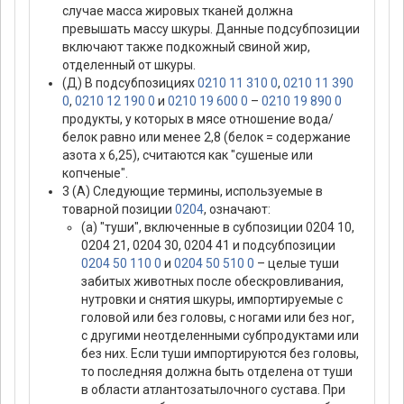
случае масса жировых тканей должна
превышать массу шкуры. Данные подсубпозиции
включают также подкожный свиной жир,
отделенный от шкуры.
(Д) В подсубпозициях
0210 11 310 0
,
0210 11 390
0
,
0210 12 190 0
и
0210 19 600 0
–
0210 19 890 0
продукты, у которых в мясе отношение вода/
белок равно или менее 2,8 (белок = содержание
азота х 6,25), считаются как "сушеные или
копченые".
3 (А) Следующие термины, используемые в
товарной позиции
0204
, означают:
(а) "туши", включенные в субпозиции 0204 10,
0204 21, 0204 30, 0204 41 и подсубпозиции
0204 50 110 0
и
0204 50 510 0
– целые туши
забитых животных после обескровливания,
нутровки и снятия шкуры, импортируемые с
головой или без головы, с ногами или без ног,
с другими неотделенными субпродуктами или
без них. Если туши импортируются без головы,
то последняя должна быть отделена от туши
в области атлантозатылочного сустава. При