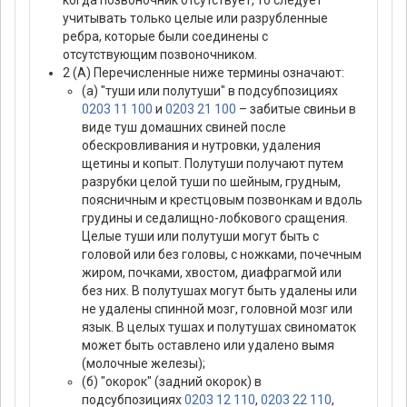
учитывать только целые или разрубленные
ребра, которые были соединены с
отсутствующим позвоночником.
2 (А) Перечисленные ниже термины означают:
(а) "туши или полутуши" в подсубпозициях
0203 11 100
и
0203 21 100
– забитые свиньи в
виде туш домашних свиней после
обескровливания и нутровки, удаления
щетины и копыт. Полутуши получают путем
разрубки целой туши по шейным, грудным,
поясничным и крестцовым позвонкам и вдоль
грудины и седалищно-лобкового сращения.
Целые туши или полутуши могут быть с
головой или без головы, с ножками, почечным
жиром, почками, хвостом, диафрагмой или
без них. В полутушах могут быть удалены или
не удалены спинной мозг, головной мозг или
язык. В целых тушах и полутушах свиноматок
может быть оставлено или удалено вымя
(молочные железы);
(б) "окорок" (задний окорок) в
подсубпозициях
0203 12 110
,
0203 22 110
,