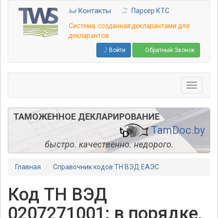
Перейти
Контакты
Парсер КТС
к
основному
Система, созданная декларантами для
содержанию
декларантов
Войти
Обратный Звонок
ТАМОЖЕННОЕ ДЕКЛАРИРОВАНИЕ
TamDoc.by
быстро. качественно. недорого.
Главная
Справочник кодов ТН ВЭД ЕАЭС
Код ТН ВЭД
0207271001: в порядке,