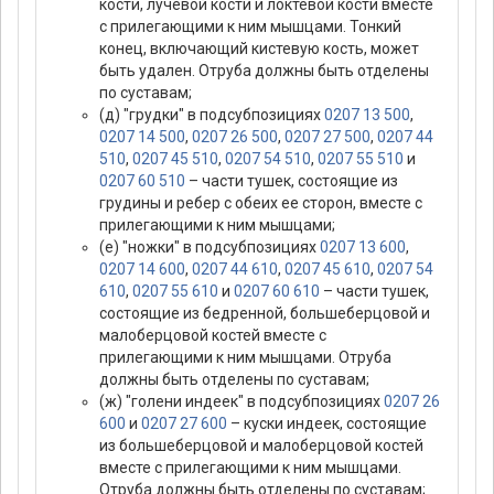
кости, лучевой кости и локтевой кости вместе
с прилегающими к ним мышцами. Тонкий
конец, включающий кистевую кость, может
быть удален. Отруба должны быть отделены
по суставам;
(д) "грудки" в подсубпозициях
0207 13 500
,
0207 14 500
,
0207 26 500
,
0207 27 500
,
0207 44
510
,
0207 45 510
,
0207 54 510
,
0207 55 510
и
0207 60 510
– части тушек, состоящие из
грудины и ребер с обеих ее сторон, вместе с
прилегающими к ним мышцами;
(е) "ножки" в подсубпозициях
0207 13 600
,
0207 14 600
,
0207 44 610
,
0207 45 610
,
0207 54
610
,
0207 55 610
и
0207 60 610
– части тушек,
состоящие из бедренной, большеберцовой и
малоберцовой костей вместе с
прилегающими к ним мышцами. Отруба
должны быть отделены по суставам;
(ж) "голени индеек" в подсубпозициях
0207 26
600
и
0207 27 600
– куски индеек, состоящие
из большеберцовой и малоберцовой костей
вместе с прилегающими к ним мышцами.
Отруба должны быть отделены по суставам;