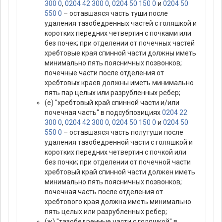
300 0
,
0204 42 300 0
,
0204 50 150 0
и
0204 50
550 0
– оставшаяся часть туши после
удаления тазобедренных частей с голяшкой и
коротких передних четвертин с почками или
без почек; при отделении от почечных частей
хребтовые края спинной части должны иметь
минимально пять поясничных позвонков;
почечные части после отделения от
хребтовых краев должны иметь минимально
пять пар целых или разрубленных ребер;
(е) "хребтовый край спинной части и/или
почечная часть" в подсубпозициях
0204 22
300 0
,
0204 42 300 0
,
0204 50 150 0
и
0204 50
550 0
– оставшаяся часть полутуши после
удаления тазобедренной части с голяшкой и
коротких передних четвертин с почкой или
без почки; при отделении от почечной части
хребтовый край спинной части должен иметь
минимально пять поясничных позвонков;
почечная часть после отделения от
хребтового края должна иметь минимально
пять целых или разрубленных ребер;
(ж) "тазобедренные части с голяшкой" в