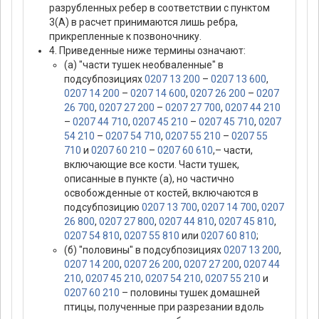
разрубленных ребер в соответствии с пунктом
3(А) в расчет принимаются лишь ребра,
прикрепленные к позвоночнику.
4. Приведенные ниже термины означают:
(а) "части тушек необваленные" в
подсубпозициях
0207 13 200
–
0207 13 600
,
0207 14 200
–
0207 14 600
,
0207 26 200
–
0207
26 700
,
0207 27 200
–
0207 27 700
,
0207 44 210
–
0207 44 710
,
0207 45 210
–
0207 45 710
,
0207
54 210
–
0207 54 710
,
0207 55 210
–
0207 55
710
и
0207 60 210
–
0207 60 610
,– части,
включающие все кости. Части тушек,
описанные в пункте (а), но частично
освобожденные от костей, включаются в
подсубпозицию
0207 13 700
,
0207 14 700
,
0207
26 800
,
0207 27 800
,
0207 44 810
,
0207 45 810
,
0207 54 810
,
0207 55 810
или
0207 60 810
;
(б) "половины" в подсубпозициях
0207 13 200
,
0207 14 200
,
0207 26 200
,
0207 27 200
,
0207 44
210
,
0207 45 210
,
0207 54 210
,
0207 55 210
и
0207 60 210
– половины тушек домашней
птицы, полученные при разрезании вдоль