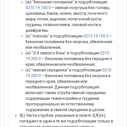
(ж) "беконная половинка" в подсубпозиции
0210 19 100 0
– свиная полутуша без головы,
щековины, баков, ножек, хвоста, почечного
жира, почек, вырезки, лопаточной кости,
грудины, позвоночника, тазовой кости и
диафрагмы;
(з) "спенсер" в подсубпозиции
0210 19 100 0
–
беконная половинка без окорока, обваленная
или необваленная;
(и) "3/4 свиного бока" в подсубпозиции
0210
19 200 0
– беконная половинка без переднего
края, обваленная или необваленная;
(к) "свиная серединка" в подсубпозиции
0210
19 200 0
– беконная половинка без окорока и
переднего края, обваленная или
необваленная. Данная подсубпозиция
включает также отруба свиной серединки,
содержащие ткани корейки и грудинки
пропорционально их естественному
содержанию в свиной серединке в целом.
(Б) Части отрубов, указанные в пункте 2(А)(е),
попадают в одни и те же подсубпозиции только в
том случае, если они содержат шкуру и