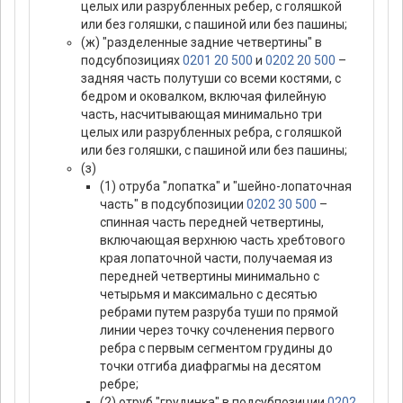
целых или разрубленных ребер, с голяшкой
или без голяшки, с пашиной или без пашины;
(ж) "разделенные задние четвертины" в
подсубпозициях
0201 20 500
и
0202 20 500
–
задняя часть полутуши со всеми костями, с
бедром и оковалком, включая филейную
часть, насчитывающая минимально три
целых или разрубленных ребра, с голяшкой
или без голяшки, с пашиной или без пашины;
(з)
(1) отруба "лопатка" и "шейно-лопаточная
часть" в подсубпозиции
0202 30 500
–
спинная часть передней четвертины,
включающая верхнюю часть хребтового
края лопаточной части, получаемая из
передней четвертины минимально с
четырьмя и максимально с десятью
ребрами путем разруба туши по прямой
линии через точку сочленения первого
ребра с первым сегментом грудины до
точки отгиба диафрагмы на десятом
ребре;
(2) отруб "грудинка" в подсубпозиции
0202