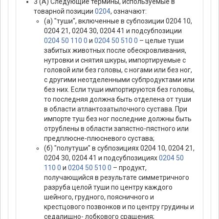
3 (А) Следующие термины, используемые в
товарной позиции
0204
, означают:
(а) "туши", включенные в субпозиции 0204 10,
0204 21, 0204 30, 0204 41 и подсубпозиции
0204 50 110 0
и
0204 50 510 0
– целые туши
забитых животных после обескровливания,
нутровки и снятия шкуры, импортируемые с
головой или без головы, с ногами или без ног,
с другими неотделенными субпродуктами или
без них. Если туши импортируются без головы,
то последняя должна быть отделена от туши
в области атлантозатылочного сустава. При
импорте туш без ног последние должны быть
отрублены в области запястно-пястного или
предплюсне-плюсневого сустава;
(б) "полутуши" в субпозициях 0204 10, 0204 21,
0204 30, 0204 41 и подсубпозициях
0204 50
110 0
и
0204 50 510 0
– продукт,
получающийся в результате симметричного
разруба целой туши по центру каждого
шейного, грудного, поясничного и
крестцового позвонков и по центру грудины и
седалищно- лобкового сращения;