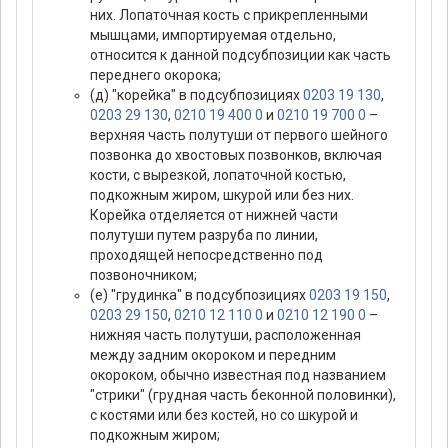
них. Лопаточная кость с прикрепленными
мышцами, импортируемая отдельно,
относится к данной подсубпозиции как часть
переднего окорока;
(д) "корейка" в подсубпозициях
0203 19 130
,
0203 29 130
,
0210 19 400 0
и
0210 19 700 0
–
верхняя часть полутуши от первого шейного
позвонка до хвостовых позвонков, включая
кости, с вырезкой, лопаточной костью,
подкожным жиром, шкурой или без них.
Корейка отделяется от нижней части
полутуши путем разруба по линии,
проходящей непосредственно под
позвоночником;
(е) "грудинка" в подсубпозициях
0203 19 150
,
0203 29 150
,
0210 12 110 0
и
0210 12 190 0
–
нижняя часть полутуши, расположенная
между задним окороком и передним
окороком, обычно известная под названием
"стрики" (грудная часть беконной половинки),
с костями или без костей, но со шкурой и
подкожным жиром;