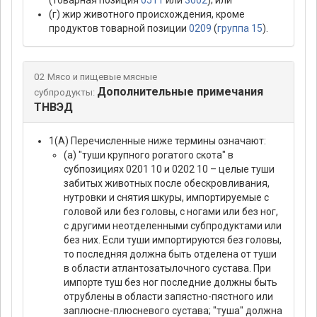
(товарная позиция
0511
или
3002
); или
(г) жир животного происхождения, кроме
продуктов товарной позиции
0209
(
группа 15
).
02 Мясо и пищевые мясные
Дополнительные примечания
субпродукты:
ТНВЭД
1(А) Перечисленные ниже термины означают:
(а) "туши крупного рогатого скота" в
субпозициях 0201 10 и 0202 10 – целые туши
забитых животных после обескровливания,
нутровки и снятия шкуры, импортируемые с
головой или без головы, с ногами или без ног,
с другими неотделенными субпродуктами или
без них. Если туши импортируются без головы,
то последняя должна быть отделена от туши
в области атлантозатылочного сустава. При
импорте туш без ног последние должны быть
отрублены в области запястно-пястного или
заплюсне-плюсневого сустава; "туша" должна