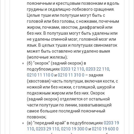
поясничным и крестцовым позвонкам и вдоль
грудины и седалищно-лобкового сращения.
Целые туши или полутуши могут быть с
головой или без головы, с ножками, почечным
жиром, почками, хвостом, диафрагмой или
без них. В полутушах могут быть удалены или
не удалены спинной мозг, головной мозг или
язык. В целых тушах и полутушах свиноматок
может быть оставлено или удалено вымя
(молочные железы);
(б) "окорок" (задний окорок) в
подсубпозициях
0203 12 110
,
0203 22 110
,
0210 11 110 0
и
0210 11 310 0
– задняя
(хвостовая) часть полутуши, включая кости, с
ножкой или без ножки, с голяшкой, шкурой и
подкожным жиром или без них. Окорок
(задний окорок) отделяется от остальной
части полутуши по линии, захватывающей
самое большее последний поясничный
позвонок;
(в) "передний край" в подсубпозициях
0203 19
110
,
0203 29 110
,
0210 19 300 0
и
0210 19 600 0