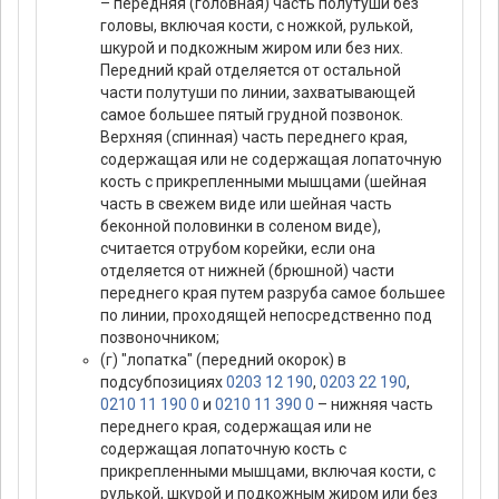
– передняя (головная) часть полутуши без
головы, включая кости, с ножкой, рулькой,
шкурой и подкожным жиром или без них.
Передний край отделяется от остальной
части полутуши по линии, захватывающей
самое большее пятый грудной позвонок.
Верхняя (спинная) часть переднего края,
содержащая или не содержащая лопаточную
кость с прикрепленными мышцами (шейная
часть в свежем виде или шейная часть
беконной половинки в соленом виде),
считается отрубом корейки, если она
отделяется от нижней (брюшной) части
переднего края путем разруба самое большее
по линии, проходящей непосредственно под
позвоночником;
(г) "лопатка" (передний окорок) в
подсубпозициях
0203 12 190
,
0203 22 190
,
0210 11 190 0
и
0210 11 390 0
– нижняя часть
переднего края, содержащая или не
содержащая лопаточную кость с
прикрепленными мышцами, включая кости, с
рулькой, шкурой и подкожным жиром или без