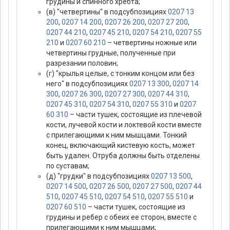
грудины и спинного хребта;
(в) "четвертины" в подсубпозициях
0207 13
200
,
0207 14 200
,
0207 26 200
,
0207 27 200
,
0207 44 210
,
0207 45 210
,
0207 54 210
,
0207 55
210
и
0207 60 210
– четвертины ножные или
четвертины грудные, полученные при
разрезании половин;
(г) "крылья целые, с тонким концом или без
него" в подсубпозициях
0207 13 300
,
0207 14
300
,
0207 26 300
,
0207 27 300
,
0207 44 310
,
0207 45 310
,
0207 54 310
,
0207 55 310
и
0207
60 310
– части тушек, состоящие из плечевой
кости, лучевой кости и локтевой кости вместе
с прилегающими к ним мышцами. Тонкий
конец, включающий кистевую кость, может
быть удален. Отруба должны быть отделены
по суставам;
(д) "грудки" в подсубпозициях
0207 13 500
,
0207 14 500
,
0207 26 500
,
0207 27 500
,
0207 44
510
,
0207 45 510
,
0207 54 510
,
0207 55 510
и
0207 60 510
– части тушек, состоящие из
грудины и ребер с обеих ее сторон, вместе с
прилегающими к ним мышцами;