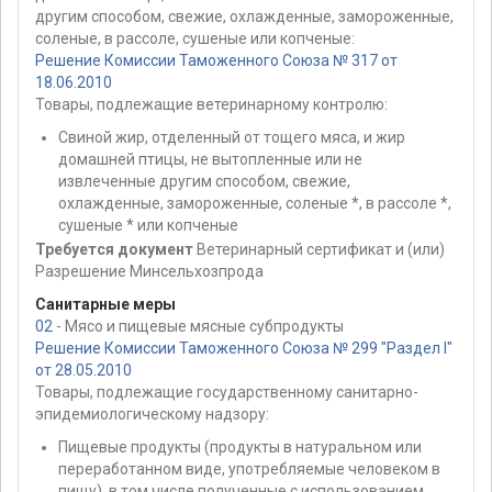
другим способом, свежие, охлажденные, замороженные,
соленые, в рассоле, сушеные или копченые:
Решение Комиссии Таможенного Союза № 317 от
18.06.2010
Товары, подлежащие ветеринарному контролю:
Свиной жир, отделенный от тощего мяса, и жир
домашней птицы, не вытопленные или не
извлеченные другим способом, свежие,
охлажденные, замороженные, соленые *, в рассоле *,
сушеные * или копченые
Требуется документ
Ветеринарный сертификат и (или)
Разрешение Минсельхозпрода
Санитарные меры
02
- Мясо и пищевые мясные субпродукты
Решение Комиссии Таможенного Союза № 299 "Раздел I"
от 28.05.2010
Товары, подлежащие государственному санитарно-
эпидемиологическому надзору:
Пищевые продукты (продукты в натуральном или
переработанном виде, употребляемые человеком в
пищу), в том числе полученные с использованием