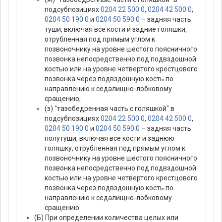
подсубпозициях
0204 22 500 0
,
0204 42 500 0
,
0204 50 190 0
и
0204 50 590 0
– задняя часть
туши, включая все кости и задние голяшки,
отрубленная под прямым углом к
позвоночнику на уровне шестого поясничного
позвонка непосредственно под подвздошной
костью или на уровне четвертого крестцового
позвонка через подвздошную кость по
направлению к седалищно-лобковому
сращению;
(з) "тазобедренная часть с голяшкой" в
подсубпозициях
0204 22 500 0
,
0204 42 500 0
,
0204 50 190 0
и
0204 50 590 0
– задняя часть
полутуши, включая все кости и заднюю
голяшку, отрубленная под прямым углом к
позвоночнику на уровне шестого поясничного
позвонка непосредственно под подвздошной
костью или на уровне четвертого крестцового
позвонка через подвздошную кость по
направлению к седалищно-лобковому
сращению.
(Б) При определении количества целых или