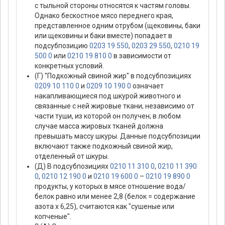
с тыльной стороны относятся к частям головы.
Однако бескостное мясо переднего края,
представленное одним отрубом (щековины, баки
или щековины и баки вместе) попадает в
подсубпозицию
0203 19 550
,
0203 29 550
,
0210 19
500 0
или
0210 19 810 0
в зависимости от
конкретных условий.
(Г) "Подкожный свиной жир" в подсубпозициях
0209 10 110 0
и
0209 10 190 0
означает
накапливающиеся под шкурой животного и
связанные с ней жировые ткани, независимо от
части туши, из которой он получен; в любом
случае масса жировых тканей должна
превышать массу шкуры. Данные подсубпозиции
включают также подкожный свиной жир,
отделенный от шкуры.
(Д) В подсубпозициях
0210 11 310 0
,
0210 11 390
0
,
0210 12 190 0
и
0210 19 600 0
–
0210 19 890 0
продукты, у которых в мясе отношение вода/
белок равно или менее 2,8 (белок = содержание
азота х 6,25), считаются как "сушеные или
копченые".