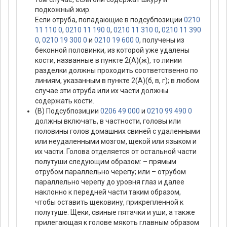
подкожный жир.
Если отруба, попадающие в подсубпозиции
0210
11 110 0
,
0210 11 190 0
,
0210 11 310 0
,
0210 11 390
0
,
0210 19 300 0
и
0210 19 600 0
, получены из
беконной половинки, из которой уже удалены
кости, названные в пункте 2(А)(ж), то линии
разделки должны проходить соответственно по
линиям, указанным в пункте 2(А)(б, в, г); в любом
случае эти отруба или их части должны
содержать кости.
(В) Подсубпозиции
0206 49 000
и
0210 99 490 0
должны включать, в частности, головы или
половины голов домашних свиней с удаленными
или неудаленными мозгом, щекой или языком и
их части. Голова отделяется от остальной части
полутуши следующим образом: – прямым
отрубом параллельно черепу; или – отрубом
параллельно черепу до уровня глаз и далее
наклонно к передней части таким образом,
чтобы оставить щековину, прикрепленной к
полутуше. Щеки, свиные пятачки и уши, а также
прилегающая к голове мякоть главным образом