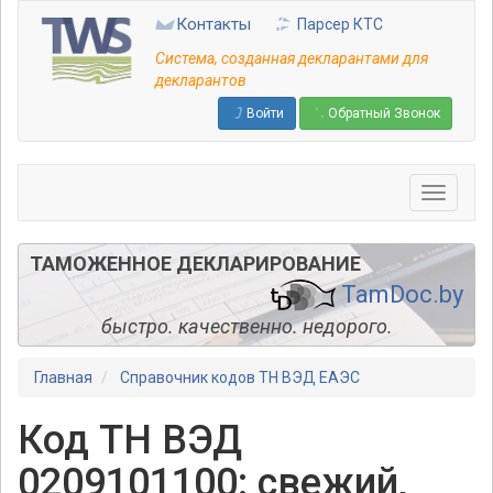
Перейти
Контакты
Парсер КТС
к
основному
Система, созданная декларантами для
содержанию
декларантов
Войти
Обратный Звонок
ТАМОЖЕННОЕ ДЕКЛАРИРОВАНИЕ
TamDoc.by
быстро. качественно. недорого.
Главная
Справочник кодов ТН ВЭД ЕАЭС
Код ТН ВЭД
0209101100: свежий,