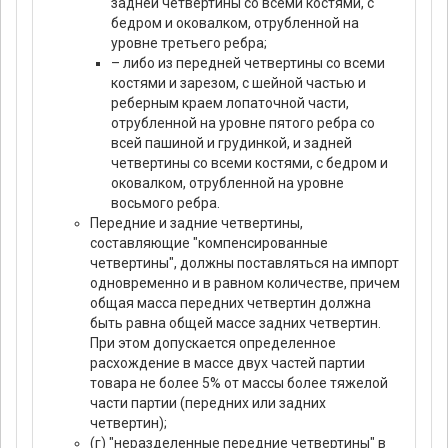
задней четвертины со всеми костями, с
бедром и оковалком, отрубленной на
уровне третьего ребра;
– либо из передней четвертины со всеми
костями и зарезом, с шейной частью и
реберным краем лопаточной части,
отрубленной на уровне пятого ребра со
всей пашиной и грудинкой, и задней
четвертины со всеми костями, с бедром и
оковалком, отрубленной на уровне
восьмого ребра.
Передние и задние четвертины,
составляющие "компенсированные
четвертины", должны поставляться на импорт
одновременно и в равном количестве, причем
общая масса передних четвертин должна
быть равна общей массе задних четвертин.
При этом допускается определенное
расхождение в массе двух частей партии
товара не более 5% от массы более тяжелой
части партии (передних или задних
четвертин);
(г) "неразделенные передние четвертины" в