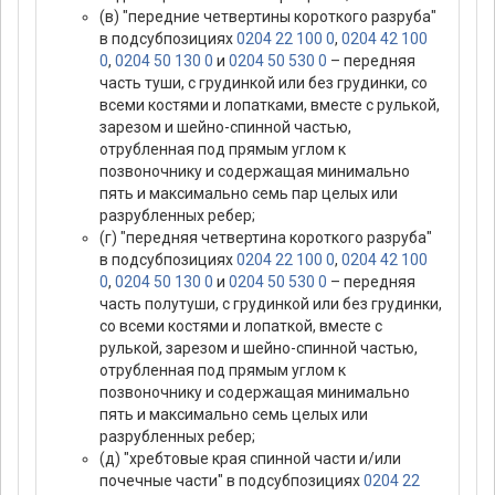
(в) "передние четвертины короткого разруба"
в подсубпозициях
0204 22 100 0
,
0204 42 100
0
,
0204 50 130 0
и
0204 50 530 0
– передняя
часть туши, с грудинкой или без грудинки, со
всеми костями и лопатками, вместе с рулькой,
зарезом и шейно-спинной частью,
отрубленная под прямым углом к
позвоночнику и содержащая минимально
пять и максимально семь пар целых или
разрубленных ребер;
(г) "передняя четвертина короткого разруба"
в подсубпозициях
0204 22 100 0
,
0204 42 100
0
,
0204 50 130 0
и
0204 50 530 0
– передняя
часть полутуши, с грудинкой или без грудинки,
со всеми костями и лопаткой, вместе с
рулькой, зарезом и шейно-спинной частью,
отрубленная под прямым углом к
позвоночнику и содержащая минимально
пять и максимально семь целых или
разрубленных ребер;
(д) "хребтовые края спинной части и/или
почечные части" в подсубпозициях
0204 22