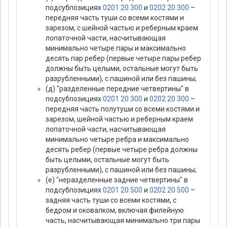
подсубпозициях
0201 20 300
и
0202 20 300
–
передняя часть туши со всеми костями и
зарезом, с шейной частью и реберным краем
лопаточной части, насчитывающая
минимально четыре пары и максимально
десять пар ребер (первые четыре пары ребер
должны быть целыми, остальные могут быть
разрубленными), с пашиной или без пашины;
(д) "разделенные передние четвертины" в
подсубпозициях
0201 20 300
и
0202 20 300
–
передняя часть полутуши со всеми костями и
зарезом, шейной частью и реберным краем
лопаточной части, насчитывающая
минимально четыре ребра и максимально
десять ребер (первые четыре ребра должны
быть целыми, остальные могут быть
разрубленными), с пашиной или без пашины;
(е) "неразделенные задние четвертины" в
подсубпозициях
0201 20 500
и
0202 20 500
–
задняя часть туши со всеми костями, с
бедром и оковалком, включая филейную
часть, насчитывающая минимально три пары