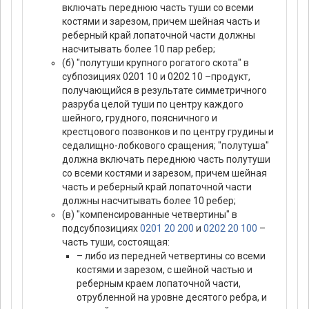
включать переднюю часть туши со всеми
костями и зарезом, причем шейная часть и
реберный край лопаточной части должны
насчитывать более 10 пар ребер;
(б) "полутуши крупного рогатого скота" в
субпозициях 0201 10 и 0202 10 –продукт,
получающийся в результате симметричного
разруба целой туши по центру каждого
шейного, грудного, поясничного и
крестцового позвонков и по центру грудины и
седалищно-лобкового сращения; "полутуша"
должна включать переднюю часть полутуши
со всеми костями и зарезом, причем шейная
часть и реберный край лопаточной части
должны насчитывать более 10 ребер;
(в) "компенсированные четвертины" в
подсубпозициях
0201 20 200
и
0202 20 100
–
часть туши, состоящая:
– либо из передней четвертины со всеми
костями и зарезом, с шейной частью и
реберным краем лопаточной части,
отрубленной на уровне десятого ребра, и