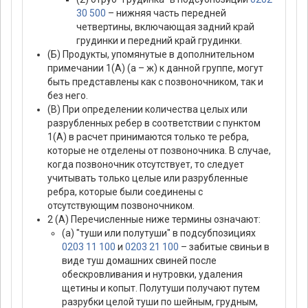
30 500
– нижняя часть передней
четвертины, включающая задний край
грудинки и передний край грудинки.
(Б) Продукты, упомянутые в дополнительном
примечании 1(А) (а – ж) к данной группе, могут
быть представлены как с позвоночником, так и
без него.
(В) При определении количества целых или
разрубленных ребер в соответствии с пунктом
1(А) в расчет принимаются только те ребра,
которые не отделены от позвоночника. В случае,
когда позвоночник отсутствует, то следует
учитывать только целые или разрубленные
ребра, которые были соединены с
отсутствующим позвоночником.
2 (А) Перечисленные ниже термины означают:
(а) "туши или полутуши" в подсубпозициях
0203 11 100
и
0203 21 100
– забитые свиньи в
виде туш домашних свиней после
обескровливания и нутровки, удаления
щетины и копыт. Полутуши получают путем
разрубки целой туши по шейным, грудным,