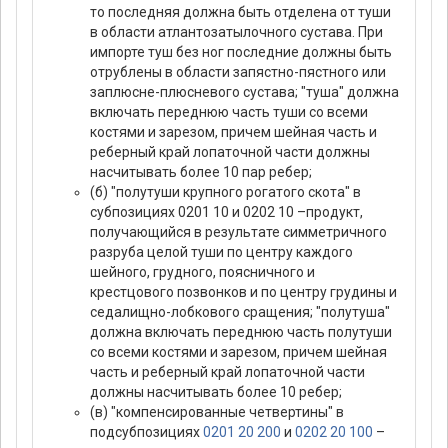
то последняя должна быть отделена от туши
в области атлантозатылочного сустава. При
импорте туш без ног последние должны быть
отрублены в области запястно-пястного или
заплюсне-плюсневого сустава; "туша" должна
включать переднюю часть туши со всеми
костями и зарезом, причем шейная часть и
реберный край лопаточной части должны
насчитывать более 10 пар ребер;
(б) "полутуши крупного рогатого скота" в
субпозициях 0201 10 и 0202 10 –продукт,
получающийся в результате симметричного
разруба целой туши по центру каждого
шейного, грудного, поясничного и
крестцового позвонков и по центру грудины и
седалищно-лобкового сращения; "полутуша"
должна включать переднюю часть полутуши
со всеми костями и зарезом, причем шейная
часть и реберный край лопаточной части
должны насчитывать более 10 ребер;
(в) "компенсированные четвертины" в
подсубпозициях
0201 20 200
и
0202 20 100
–