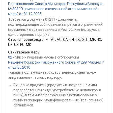
Постановление Совета Министров Республики Беларусь
№ 808 "О применении специальной ограничительной
меры" от 31.12.2025
Требуется документ
01211 - Документы,
подтверждающие соблюдение запретов и ограничений
(временных мер), введенных в Республике Беларусь в
одностороннем порядке
Страна происхождения
:
AL
,
AU
,
CA
,
CH
,
GB
,
IS
,
LI
,
ME
,
NO
,
NZ
,
US
,
EU
,
MK
Санитарные меры
02
- Мясо и пищевые мясные субпродукты
Решение Комиссии Таможенного Союза № 299 "Раздел I"
от 28.05.2010
Товары, подлежащие государственному санитарно-
эпидемиологическому надзору:
Пищевые продукты (продукты в натуральном или
переработанном виде, употребляемые человеком в
пищу), в том числе полученные с использованием
генно-инженерно-модифицированных (трансгенных)
организмов.