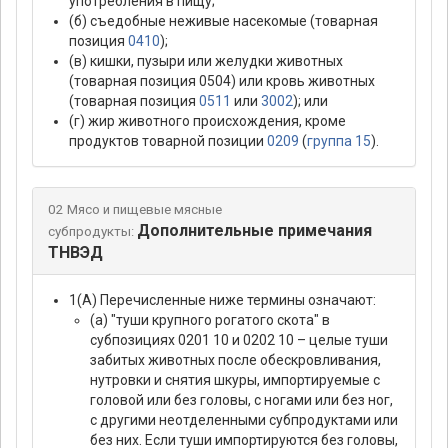
употребления в пищу;
(б) съедобные неживые насекомые (товарная
позиция
0410
);
(в) кишки, пузыри или желудки животных
(товарная позиция 0504) или кровь животных
(товарная позиция
0511
или
3002
); или
(г) жир животного происхождения, кроме
продуктов товарной позиции
0209
(
группа 15
).
02 Мясо и пищевые мясные
Дополнительные примечания
субпродукты:
ТНВЭД
1(А) Перечисленные ниже термины означают:
(а) "туши крупного рогатого скота" в
субпозициях 0201 10 и 0202 10 – целые туши
забитых животных после обескровливания,
нутровки и снятия шкуры, импортируемые с
головой или без головы, с ногами или без ног,
с другими неотделенными субпродуктами или
без них. Если туши импортируются без головы,