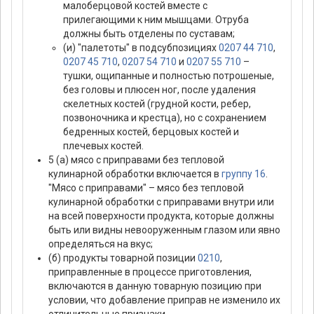
малоберцовой костей вместе с
прилегающими к ним мышцами. Отруба
должны быть отделены по суставам;
(и) "палетоты" в подсубпозициях
0207 44 710
,
0207 45 710
,
0207 54 710
и
0207 55 710
–
тушки, ощипанные и полностью потрошеные,
без головы и плюсен ног, после удаления
скелетных костей (грудной кости, ребер,
позвоночника и крестца), но с сохранением
бедренных костей, берцовых костей и
плечевых костей.
5 (а) мясо с приправами без тепловой
кулинарной обработки включается в
группу 16
.
"Мясо с приправами" – мясо без тепловой
кулинарной обработки с приправами внутри или
на всей поверхности продукта, которые должны
быть или видны невооруженным глазом или явно
определяться на вкус;
(б) продукты товарной позиции
0210
,
приправленные в процессе приготовления,
включаются в данную товарную позицию при
условии, что добавление приправ не изменило их