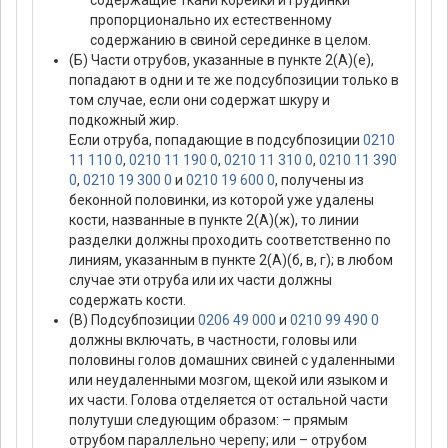
содержащие ткани корейки и грудинки
пропорционально их естественному
содержанию в свиной серединке в целом.
(Б) Части отрубов, указанные в пункте 2(А)(е),
попадают в одни и те же подсубпозиции только в
том случае, если они содержат шкуру и
подкожный жир.
Если отруба, попадающие в подсубпозиции
0210
11 110 0
,
0210 11 190 0
,
0210 11 310 0
,
0210 11 390
0
,
0210 19 300 0
и
0210 19 600 0
, получены из
беконной половинки, из которой уже удалены
кости, названные в пункте 2(А)(ж), то линии
разделки должны проходить соответственно по
линиям, указанным в пункте 2(А)(б, в, г); в любом
случае эти отруба или их части должны
содержать кости.
(В) Подсубпозиции
0206 49 000
и
0210 99 490 0
должны включать, в частности, головы или
половины голов домашних свиней с удаленными
или неудаленными мозгом, щекой или языком и
их части. Голова отделяется от остальной части
полутуши следующим образом: – прямым
отрубом параллельно черепу; или – отрубом