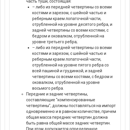
часть туши, состоящая:
– либо из передней четвертины со всеми
костями и зарезом, с шейной частью и
реберным краем лопаточной части,
отрубленной на уровне десятого ребра, и
задней четвертины со всеми костями, с
бедром и оковалком, отрубленной на
уровне третьего ребра;
– либо из передней четвертины со всеми
костями и зарезом, с шейной частью и
реберным краем лопаточной части,
отрубленной на уровне пятого ребра со
всей пашиной и грудинкой, и задней
четвертины со всеми костями, с бедром и
оковалком, отрубленной на уровне
восьмого ребра.
Передние и задние четвертины,
составляющие "компенсированные
четвертины", должны поставляться на импорт
одновременно и в равном количестве, причем
общая масса передних четвертин должна
быть равна общей массе задних четвертин.
При этом допускается определенное