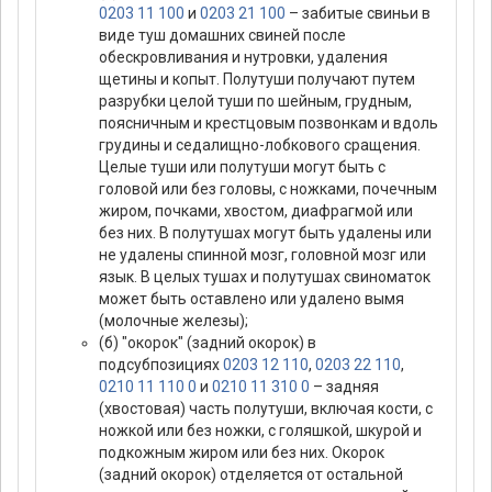
0203 11 100
и
0203 21 100
– забитые свиньи в
виде туш домашних свиней после
обескровливания и нутровки, удаления
щетины и копыт. Полутуши получают путем
разрубки целой туши по шейным, грудным,
поясничным и крестцовым позвонкам и вдоль
грудины и седалищно-лобкового сращения.
Целые туши или полутуши могут быть с
головой или без головы, с ножками, почечным
жиром, почками, хвостом, диафрагмой или
без них. В полутушах могут быть удалены или
не удалены спинной мозг, головной мозг или
язык. В целых тушах и полутушах свиноматок
может быть оставлено или удалено вымя
(молочные железы);
(б) "окорок" (задний окорок) в
подсубпозициях
0203 12 110
,
0203 22 110
,
0210 11 110 0
и
0210 11 310 0
– задняя
(хвостовая) часть полутуши, включая кости, с
ножкой или без ножки, с голяшкой, шкурой и
подкожным жиром или без них. Окорок
(задний окорок) отделяется от остальной