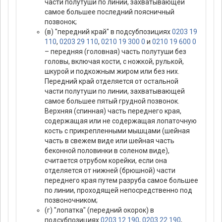
части полутуши по линии, захватывающей
самое большее последний поясничный
позвонок;
(в) "передний край" в подсубпозициях
0203 19
110
,
0203 29 110
,
0210 19 300 0
и
0210 19 600 0
– передняя (головная) часть полутуши без
головы, включая кости, с ножкой, рулькой,
шкурой и подкожным жиром или без них.
Передний край отделяется от остальной
части полутуши по линии, захватывающей
самое большее пятый грудной позвонок.
Верхняя (спинная) часть переднего края,
содержащая или не содержащая лопаточную
кость с прикрепленными мышцами (шейная
часть в свежем виде или шейная часть
беконной половинки в соленом виде),
считается отрубом корейки, если она
отделяется от нижней (брюшной) части
переднего края путем разруба самое большее
по линии, проходящей непосредственно под
позвоночником;
(г) "лопатка" (передний окорок) в
подсубпозициях
0203 12 190
,
0203 22 190
,