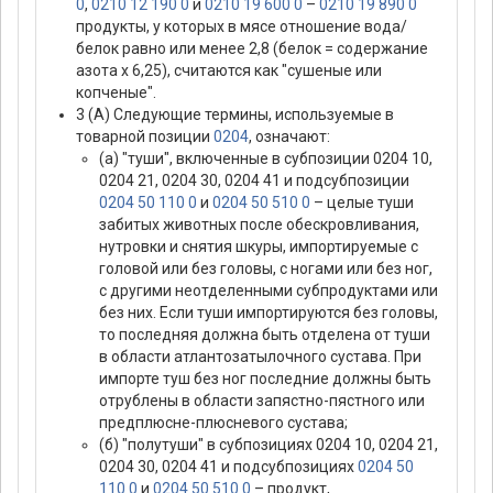
0
,
0210 12 190 0
и
0210 19 600 0
–
0210 19 890 0
продукты, у которых в мясе отношение вода/
белок равно или менее 2,8 (белок = содержание
азота х 6,25), считаются как "сушеные или
копченые".
3 (А) Следующие термины, используемые в
товарной позиции
0204
, означают:
(а) "туши", включенные в субпозиции 0204 10,
0204 21, 0204 30, 0204 41 и подсубпозиции
0204 50 110 0
и
0204 50 510 0
– целые туши
забитых животных после обескровливания,
нутровки и снятия шкуры, импортируемые с
головой или без головы, с ногами или без ног,
с другими неотделенными субпродуктами или
без них. Если туши импортируются без головы,
то последняя должна быть отделена от туши
в области атлантозатылочного сустава. При
импорте туш без ног последние должны быть
отрублены в области запястно-пястного или
предплюсне-плюсневого сустава;
(б) "полутуши" в субпозициях 0204 10, 0204 21,
0204 30, 0204 41 и подсубпозициях
0204 50
110 0
и
0204 50 510 0
– продукт,