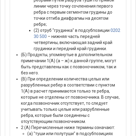
ребрами путем разруба туши по прямой
линии через точку сочленения первого
ребра с первым сегментом грудины до
точки отгиба диафрагмы на десятом
ребре;
(2) отруб "грудинка" в подсубпозиции
0202
30 500
– нижняя часть передней
четвертины, включающая задний край
грудинки и передний край грудинки.
(Б) Продукты, упомянутые в дополнительном
примечании 1(А) (а – ж) к данной группе, могут
быть представлены как с позвоночником, так и
без него.
(В) При определении количества целых или
разрубленных ребер в соответствии с пунктом
1(А) в расчет принимаются только те ребра,
которые не отделены от позвоночника. В случае,
когда позвоночник отсутствует, то следует
учитывать только целые или разрубленные
ребра, которые были соединены с
отсутствующим позвоночником.
2 (А) Перечисленные ниже термины означают:
(а) "туши или полутуши" в подсубпозициях