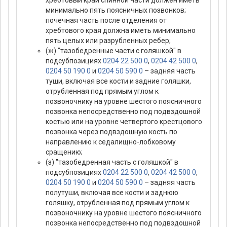
хребтовый край спинной части должен иметь
минимально пять поясничных позвонков;
почечная часть после отделения от
хребтового края должна иметь минимально
пять целых или разрубленных ребер;
(ж) "тазобедренные части с голяшкой" в
подсубпозициях
0204 22 500 0
,
0204 42 500 0
,
0204 50 190 0
и
0204 50 590 0
– задняя часть
туши, включая все кости и задние голяшки,
отрубленная под прямым углом к
позвоночнику на уровне шестого поясничного
позвонка непосредственно под подвздошной
костью или на уровне четвертого крестцового
позвонка через подвздошную кость по
направлению к седалищно-лобковому
сращению;
(з) "тазобедренная часть с голяшкой" в
подсубпозициях
0204 22 500 0
,
0204 42 500 0
,
0204 50 190 0
и
0204 50 590 0
– задняя часть
полутуши, включая все кости и заднюю
голяшку, отрубленная под прямым углом к
позвоночнику на уровне шестого поясничного
позвонка непосредственно под подвздошной