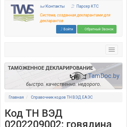
Перейти
Контакты
Парсер КТС
к
основному
Система, созданная декларантами для
содержанию
декларантов
Войти
Обратный Звонок
ТАМОЖЕННОЕ ДЕКЛАРИРОВАНИЕ
TamDoc.by
быстро. качественно. недорого.
Главная
Справочник кодов ТН ВЭД ЕАЭС
Код ТН ВЭД
0202209002: говядина