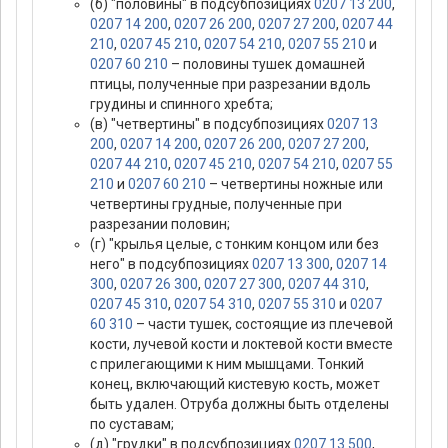
(б) "половины" в подсубпозициях
0207 13 200
,
0207 14 200
,
0207 26 200
,
0207 27 200
,
0207 44
210
,
0207 45 210
,
0207 54 210
,
0207 55 210
и
0207 60 210
– половины тушек домашней
птицы, полученные при разрезании вдоль
грудины и спинного хребта;
(в) "четвертины" в подсубпозициях
0207 13
200
,
0207 14 200
,
0207 26 200
,
0207 27 200
,
0207 44 210
,
0207 45 210
,
0207 54 210
,
0207 55
210
и
0207 60 210
– четвертины ножные или
четвертины грудные, полученные при
разрезании половин;
(г) "крылья целые, с тонким концом или без
него" в подсубпозициях
0207 13 300
,
0207 14
300
,
0207 26 300
,
0207 27 300
,
0207 44 310
,
0207 45 310
,
0207 54 310
,
0207 55 310
и
0207
60 310
– части тушек, состоящие из плечевой
кости, лучевой кости и локтевой кости вместе
с прилегающими к ним мышцами. Тонкий
конец, включающий кистевую кость, может
быть удален. Отруба должны быть отделены
по суставам;
(д) "грудки" в подсубпозициях
0207 13 500
,