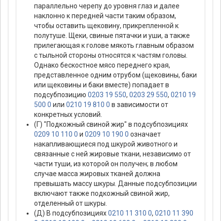
параллельно черепу до уровня глаз и далее
наклонно к передней части таким образом,
чтобы оставить щековину, прикрепленной к
полутуше. Щеки, свиные пятачки и уши, а также
прилегающая к голове мякоть главным образом
с тыльной стороны относятся к частям головы.
Однако бескостное мясо переднего края,
представленное одним отрубом (щековины, баки
или щековины и баки вместе) попадает в
подсубпозицию
0203 19 550
,
0203 29 550
,
0210 19
500 0
или
0210 19 810 0
в зависимости от
конкретных условий.
(Г) "Подкожный свиной жир" в подсубпозициях
0209 10 110 0
и
0209 10 190 0
означает
накапливающиеся под шкурой животного и
связанные с ней жировые ткани, независимо от
части туши, из которой он получен; в любом
случае масса жировых тканей должна
превышать массу шкуры. Данные подсубпозиции
включают также подкожный свиной жир,
отделенный от шкуры.
(Д) В подсубпозициях
0210 11 310 0
,
0210 11 390