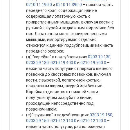
0210 11 190 0
и
0210 11 390 0
– нижняя часть
переднего края, содержащая или не
содержащая лопаточную кость с
прикрепленными мышцами, включая кости, с
рулькой, шкурой и подкожным жиром или без
них. Лопаточная кость с прикрепленными
мышцами, импортируемая отдельно,
относится к данной подсубпозиции как часть
переднего окорока;
(д) "корейка" в подсубпозициях
0203 19 130
,
0203 29 130
,
0210 19 400 0
и
0210 19 700 0
–
верхняя часть полутуши от первого шейного
позвонка до хвостовых позвонков, включая
кости, с вырезкой, лопаточной костью,
подкожным жиром, шкурой или без них.
Корейка отделяется от нижней части
полутуши путем разруба по линии,
проходящей непосредственно под
позвоночником;
(е) "грудинка" в подсубпозициях
0203 19 150
,
0203 29 150
,
0210 12 110 0
и
0210 12 190 0
–
нижняя часть полутуши, расположенная