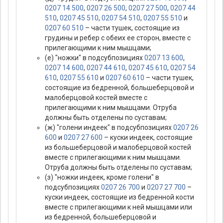
0207 14 500
,
0207 26 500
,
0207 27 500
,
0207 44
510
,
0207 45 510
,
0207 54 510
,
0207 55 510
и
0207 60 510
– части тушек, состоящие из
грудины и ребер с обеих ее сторон, вместе с
прилегающими к ним мышцами;
(е) "ножки" в подсубпозициях
0207 13 600
,
0207 14 600
,
0207 44 610
,
0207 45 610
,
0207 54
610
,
0207 55 610
и
0207 60 610
– части тушек,
состоящие из бедренной, большеберцовой и
малоберцовой костей вместе с
прилегающими к ним мышцами. Отруба
должны быть отделены по суставам;
(ж) "голени индеек" в подсубпозициях
0207 26
600
и
0207 27 600
– куски индеек, состоящие
из большеберцовой и малоберцовой костей
вместе с прилегающими к ним мышцами.
Отруба должны быть отделены по суставам;
(з) "ножки индеек, кроме голени" в
подсубпозициях
0207 26 700
и
0207 27 700
–
куски индеек, состоящие из бедренной кости
вместе с прилегающими к ней мышцами или
из бедренной, большеберцовой и