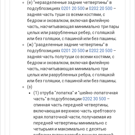
(е) "неразделенные задние четвертины" в
подсубпозициях
0201 20 500
и
0202 20 500
–
задняя часть туши со всеми костями, с
бедром и оковалком, включая филейную
часть, насчитывающая минимально три пары
целых или разрубленных ребер, с голяшкой
или без голяшки, с пашиной или без пашины;
(ж) "разделенные задние четвертины" в
подсубпозициях
0201 20 500
и
0202 20 500
–
задняя часть полутуши со всеми костями, с
бедром и оковалком, включая филейную
часть, насчитывающая минимально три
целых или разрубленных ребра, с голяшкой
или без голяшки, с пашиной или без пашины;
(з)
(1) отруба "лопатка" и "шейно-лопаточная
часть" в подсубпозиции
0202 30 500
–
спинная часть передней четвертины,
включающая верхнюю часть хребтового
края лопаточной части, получаемая из
передней четвертины минимально с
четырьмя и максимально с десятью