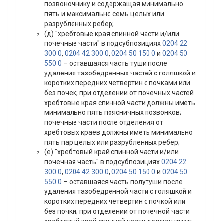
позвоночнику и содержащая минимально
пять и максимально семь целых или
разрубленных ребер;
(д) "хребтовые края спинной части и/или
почечные части" в подсубпозициях
0204 22
300 0
,
0204 42 300 0
,
0204 50 150 0
и
0204 50
550 0
– оставшаяся часть туши после
удаления тазобедренных частей с голяшкой и
коротких передних четвертин с почками или
без почек; при отделении от почечных частей
хребтовые края спинной части должны иметь
минимально пять поясничных позвонков;
почечные части после отделения от
хребтовых краев должны иметь минимально
пять пар целых или разрубленных ребер;
(е) "хребтовый край спинной части и/или
почечная часть" в подсубпозициях
0204 22
300 0
,
0204 42 300 0
,
0204 50 150 0
и
0204 50
550 0
– оставшаяся часть полутуши после
удаления тазобедренной части с голяшкой и
коротких передних четвертин с почкой или
без почки; при отделении от почечной части