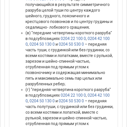
получающийся в результате симметричного
разруба целой туши по центру каждого
шейного, грудного, поясничного и
крестцового позвонков и по центру грудины и
седалищно- лобкового сращения;
(в) "передние четвертины короткого разруба"
в подсубпозициях
0204 22 100 0
,
0204 42 100
0
,
0204 50 130 0
и
0204 50 530 0
– передняя
часть туши, с грудинкой или без грудинки, со
всеми костями и лопатками, вместе с рулькой,
зарезом и шейно-спинной частью,
отрубленная под прямым углом к
позвоночнику и содержащая минимально
пять и максимально семь пар целых или
разрубленных ребер;
(г) "передняя четвертина короткого разруба"
в подсубпозициях
0204 22 100 0
,
0204 42 100
0
,
0204 50 130 0
и
0204 50 530 0
– передняя
часть полутуши, с грудинкой или без грудинки,
со всеми костями и лопаткой, вместе с
рулькой, зарезом и шейно-спинной частью,
отрубленная под прямым углом к