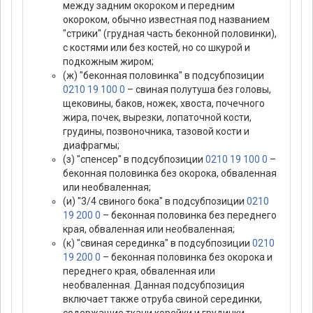
между задним окороком и передним
окороком, обычно известная под названием
"стрики" (грудная часть беконной половинки),
с костями или без костей, но со шкурой и
подкожным жиром;
(ж) "беконная половинка" в подсубпозиции
0210 19 100 0
– свиная полутуша без головы,
щековины, баков, ножек, хвоста, почечного
жира, почек, вырезки, лопаточной кости,
грудины, позвоночника, тазовой кости и
диафрагмы;
(з) "спенсер" в подсубпозиции
0210 19 100 0
–
беконная половинка без окорока, обваленная
или необваленная;
(и) "3/4 свиного бока" в подсубпозиции
0210
19 200 0
– беконная половинка без переднего
края, обваленная или необваленная;
(к) "свиная серединка" в подсубпозиции
0210
19 200 0
– беконная половинка без окорока и
переднего края, обваленная или
необваленная. Данная подсубпозиция
включает также отруба свиной серединки,