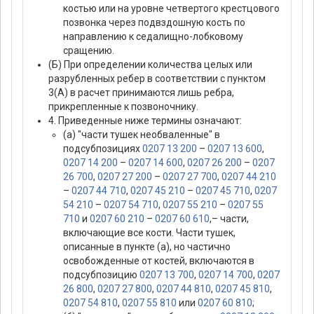
костью или на уровне четвертого крестцового
позвонка через подвздошную кость по
направлению к седалищно-лобковому
сращению.
(Б) При определении количества целых или
разрубленных ребер в соответствии с пунктом
3(А) в расчет принимаются лишь ребра,
прикрепленные к позвоночнику.
4. Приведенные ниже термины означают:
(а) "части тушек необваленные" в
подсубпозициях
0207 13 200
–
0207 13 600
,
0207 14 200
–
0207 14 600
,
0207 26 200
–
0207
26 700
,
0207 27 200
–
0207 27 700
,
0207 44 210
–
0207 44 710
,
0207 45 210
–
0207 45 710
,
0207
54 210
–
0207 54 710
,
0207 55 210
–
0207 55
710
и
0207 60 210
–
0207 60 610
,– части,
включающие все кости. Части тушек,
описанные в пункте (а), но частично
освобожденные от костей, включаются в
подсубпозицию
0207 13 700
,
0207 14 700
,
0207
26 800
,
0207 27 800
,
0207 44 810
,
0207 45 810
,
0207 54 810
,
0207 55 810
или
0207 60 810
;