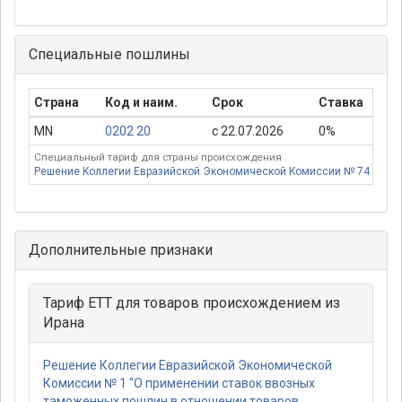
Специальные пошлины
Страна
Код и наим.
Срок
Ставка
П
MN
0202 20
с 22.07.2026
0%
Специальный тариф для страны происхождения
Решение Коллегии Евразийской Экономической Комиссии № 74 от 16.
Дополнительные признаки
Тариф ЕТТ для товаров происхождением из
Ирана
Решение Коллегии Евразийской Экономической
Комиссии № 1 "О применении ставок ввозных
таможенных пошлин в отношении товаров,