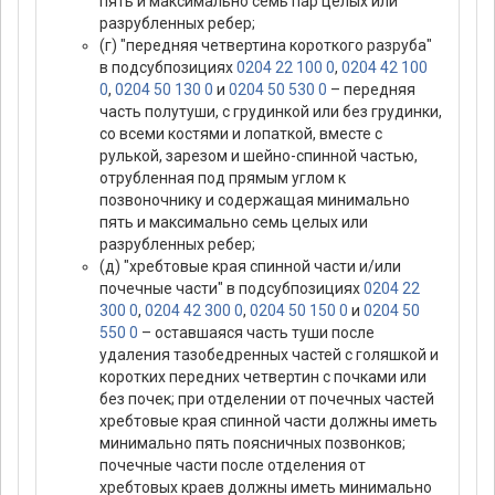
пять и максимально семь пар целых или
разрубленных ребер;
(г) "передняя четвертина короткого разруба"
в подсубпозициях
0204 22 100 0
,
0204 42 100
0
,
0204 50 130 0
и
0204 50 530 0
– передняя
часть полутуши, с грудинкой или без грудинки,
со всеми костями и лопаткой, вместе с
рулькой, зарезом и шейно-спинной частью,
отрубленная под прямым углом к
позвоночнику и содержащая минимально
пять и максимально семь целых или
разрубленных ребер;
(д) "хребтовые края спинной части и/или
почечные части" в подсубпозициях
0204 22
300 0
,
0204 42 300 0
,
0204 50 150 0
и
0204 50
550 0
– оставшаяся часть туши после
удаления тазобедренных частей с голяшкой и
коротких передних четвертин с почками или
без почек; при отделении от почечных частей
хребтовые края спинной части должны иметь
минимально пять поясничных позвонков;
почечные части после отделения от
хребтовых краев должны иметь минимально