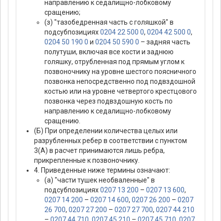
направлению к седалищно-лобковому
сращению;
(з) "тазобедренная часть с голяшкой" в
подсубпозициях
0204 22 500 0
,
0204 42 500 0
,
0204 50 190 0
и
0204 50 590 0
– задняя часть
полутуши, включая все кости и заднюю
голяшку, отрубленная под прямым углом к
позвоночнику на уровне шестого поясничного
позвонка непосредственно под подвздошной
костью или на уровне четвертого крестцового
позвонка через подвздошную кость по
направлению к седалищно-лобковому
сращению.
(Б) При определении количества целых или
разрубленных ребер в соответствии с пунктом
3(А) в расчет принимаются лишь ребра,
прикрепленные к позвоночнику.
4. Приведенные ниже термины означают:
(а) "части тушек необваленные" в
подсубпозициях
0207 13 200
–
0207 13 600
,
0207 14 200
–
0207 14 600
,
0207 26 200
–
0207
26 700
,
0207 27 200
–
0207 27 700
,
0207 44 210
–
0207 44 710
,
0207 45 210
–
0207 45 710
,
0207