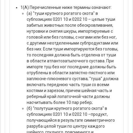
1(А) Перечисленные ниже термины означают:
(а) "туши крупного рогатого скота" в
субпозициях 0201 10 и 0202 10 – целые туши
забитых животных после обескровливания,
нутровки и снятия шкуры, импортируемые с
головой или без головы, с ногами или без ног,
с другими неотделенными субпродуктами или
без них. Если туши импортируются без головы,
то последняя должна быть отделена от туши
в области атлантозатылочного сустава. При
импорте туш без ног последние должны быть
отрублены в области запястно-пястного или
заплюсне-плюсневого сустава; "туша" должна
включать переднюю часть туши со всеми
костями и зарезом, причем шейная часть и
реберный край лопаточной части должны
насчитывать более 10 пар ребер;
(б) "полутуши крупного рогатого скота" в
субпозициях 0201 10 и 0202 10 –продукт,
получающийся в результате симметричного
разруба целой туши по центру каждого
шейного, грудного, поясничного и