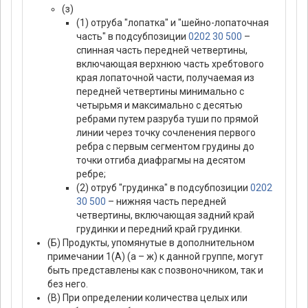
(з)
(1) отруба "лопатка" и "шейно-лопаточная
часть" в подсубпозиции
0202 30 500
–
спинная часть передней четвертины,
включающая верхнюю часть хребтового
края лопаточной части, получаемая из
передней четвертины минимально с
четырьмя и максимально с десятью
ребрами путем разруба туши по прямой
линии через точку сочленения первого
ребра с первым сегментом грудины до
точки отгиба диафрагмы на десятом
ребре;
(2) отруб "грудинка" в подсубпозиции
0202
30 500
– нижняя часть передней
четвертины, включающая задний край
грудинки и передний край грудинки.
(Б) Продукты, упомянутые в дополнительном
примечании 1(А) (а – ж) к данной группе, могут
быть представлены как с позвоночником, так и
без него.
(В) При определении количества целых или