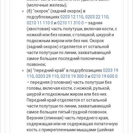
(молочные железы);
(б) "окорок" (задний окорок) в
подсубпозициях
0203 12 110
,
0203 22 110
,
0210 11 110 0
и
0210 11 310 0
– задняя
(хвостовая) часть полутуши, включая кости, с
ножкой или без ножки, с голяшкой, шкурой и
подкожным жиром или без них. Окорок
(задний окорок) отделяется от остальной
части полутуши по линии, захватывающей
самое большее последний поясничный
позвонок;
(в) "передний край" в подсубпозициях
0203 19
110
,
0203 29 110
,
0210 19 300 0
и
0210 19 600 0
– передняя (головная) часть полутуши без
головы, включая кости, с ножкой, рулькой,
шкурой и подкожным жиром или без них.
Передний край отделяется от остальной
части полутуши по линии, захватывающей
самое большее пятый грудной позвонок.
Верхняя (спинная) часть переднего края,
содержащая или не содержащая лопаточную
кость с прикрепленными мышцами (шейная