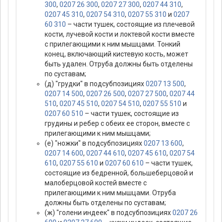
300
,
0207 26 300
,
0207 27 300
,
0207 44 310
,
0207 45 310
,
0207 54 310
,
0207 55 310
и
0207
60 310
– части тушек, состоящие из плечевой
кости, лучевой кости и локтевой кости вместе
с прилегающими к ним мышцами. Тонкий
конец, включающий кистевую кость, может
быть удален. Отруба должны быть отделены
по суставам;
(д) "грудки" в подсубпозициях
0207 13 500
,
0207 14 500
,
0207 26 500
,
0207 27 500
,
0207 44
510
,
0207 45 510
,
0207 54 510
,
0207 55 510
и
0207 60 510
– части тушек, состоящие из
грудины и ребер с обеих ее сторон, вместе с
прилегающими к ним мышцами;
(е) "ножки" в подсубпозициях
0207 13 600
,
0207 14 600
,
0207 44 610
,
0207 45 610
,
0207 54
610
,
0207 55 610
и
0207 60 610
– части тушек,
состоящие из бедренной, большеберцовой и
малоберцовой костей вместе с
прилегающими к ним мышцами. Отруба
должны быть отделены по суставам;
(ж) "голени индеек" в подсубпозициях
0207 26