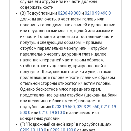
случае эти отруба или их части должны
содержать кости.
(В) Подсубпозиции
0206 49 000
и
0210 99 490 0
должны включать, в частности, головы или
половины голов домашних свиней с удаленными
или неудаленными мозгом, щекой или языком и
их части. Голова отделяется от остальной части
полутуши следующим образом: – прямым
отрубом параллельно черепу; или – отрубом
параллельно черепу до уровня глаз и далее
наклонно к передней части таким образом,
чтобы оставить щековину, прикрепленной к
полутуше. Щеки, свиные пятачки и уши, а также
прилегающая к голове мякоть главным образом
с тыльной стороны относятся к частям головы.
Однако бескостное мясо переднего края,
представленное одним отрубом (щековины, баки
или щековины и баки вместе) попадает в
подсубпозицию
0203 19 550
,
0203 29 550
,
0210 19
500 0
или
0210 19 810 0
в зависимости от
конкретных условий.
(Г) "Подкожный свиной жир" в подсубпозициях
0209 10 110 0
и
0209 10 190 0
означает