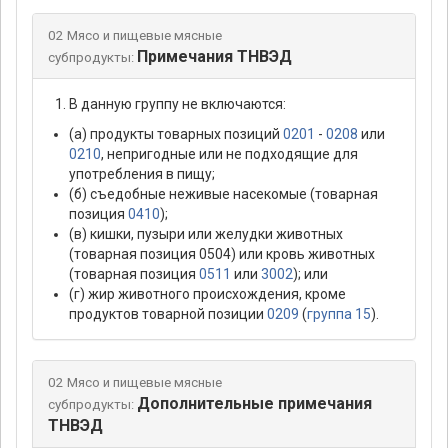
02 Мясо и пищевые мясные
Примечания ТНВЭД
субпродукты:
В данную группу не включаются:
(а) продукты товарных позиций
0201
-
0208
или
0210
, непригодные или не подходящие для
употребления в пищу;
(б) съедобные неживые насекомые (товарная
позиция
0410
);
(в) кишки, пузыри или желудки животных
(товарная позиция 0504) или кровь животных
(товарная позиция
0511
или
3002
); или
(г) жир животного происхождения, кроме
продуктов товарной позиции
0209
(
группа 15
).
02 Мясо и пищевые мясные
Дополнительные примечания
субпродукты:
ТНВЭД