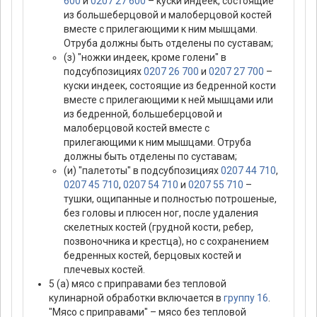
600
и
0207 27 600
– куски индеек, состоящие
из большеберцовой и малоберцовой костей
вместе с прилегающими к ним мышцами.
Отруба должны быть отделены по суставам;
(з) "ножки индеек, кроме голени" в
подсубпозициях
0207 26 700
и
0207 27 700
–
куски индеек, состоящие из бедренной кости
вместе с прилегающими к ней мышцами или
из бедренной, большеберцовой и
малоберцовой костей вместе с
прилегающими к ним мышцами. Отруба
должны быть отделены по суставам;
(и) "палетоты" в подсубпозициях
0207 44 710
,
0207 45 710
,
0207 54 710
и
0207 55 710
–
тушки, ощипанные и полностью потрошеные,
без головы и плюсен ног, после удаления
скелетных костей (грудной кости, ребер,
позвоночника и крестца), но с сохранением
бедренных костей, берцовых костей и
плечевых костей.
5 (а) мясо с приправами без тепловой
кулинарной обработки включается в
группу 16
.
"Мясо с приправами" – мясо без тепловой