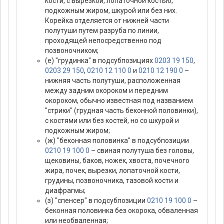
кости, с вырезкой, лопаточной костью,
подкожным жиром, шкурой или без них.
Корейка отделяется от нижней части
полутуши путем разруба по линии,
проходящей непосредственно под
позвоночником;
(е) "грудинка" в подсубпозициях
0203 19 150
,
0203 29 150
,
0210 12 110 0
и
0210 12 190 0
–
нижняя часть полутуши, расположенная
между задним окороком и передним
окороком, обычно известная под названием
"стрики" (грудная часть беконной половинки),
с костями или без костей, но со шкурой и
подкожным жиром;
(ж) "беконная половинка" в подсубпозиции
0210 19 100 0
– свиная полутуша без головы,
щековины, баков, ножек, хвоста, почечного
жира, почек, вырезки, лопаточной кости,
грудины, позвоночника, тазовой кости и
диафрагмы;
(з) "спенсер" в подсубпозиции
0210 19 100 0
–
беконная половинка без окорока, обваленная
или необваленная;