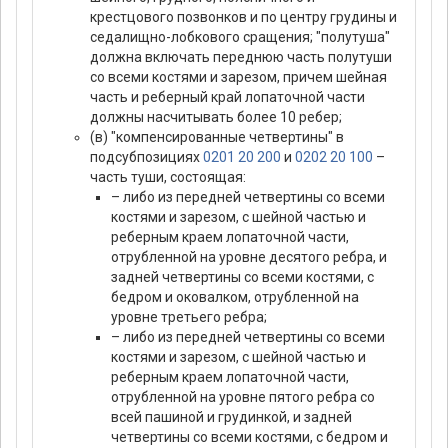
крестцового позвонков и по центру грудины и
седалищно-лобкового сращения; "полутуша"
должна включать переднюю часть полутуши
со всеми костями и зарезом, причем шейная
часть и реберный край лопаточной части
должны насчитывать более 10 ребер;
(в) "компенсированные четвертины" в
подсубпозициях
0201 20 200
и
0202 20 100
–
часть туши, состоящая:
– либо из передней четвертины со всеми
костями и зарезом, с шейной частью и
реберным краем лопаточной части,
отрубленной на уровне десятого ребра, и
задней четвертины со всеми костями, с
бедром и оковалком, отрубленной на
уровне третьего ребра;
– либо из передней четвертины со всеми
костями и зарезом, с шейной частью и
реберным краем лопаточной части,
отрубленной на уровне пятого ребра со
всей пашиной и грудинкой, и задней
четвертины со всеми костями, с бедром и