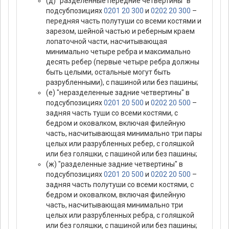
(д) "разделенные передние четвертины" в
подсубпозициях
0201 20 300
и
0202 20 300
–
передняя часть полутуши со всеми костями и
зарезом, шейной частью и реберным краем
лопаточной части, насчитывающая
минимально четыре ребра и максимально
десять ребер (первые четыре ребра должны
быть целыми, остальные могут быть
разрубленными), с пашиной или без пашины;
(е) "неразделенные задние четвертины" в
подсубпозициях
0201 20 500
и
0202 20 500
–
задняя часть туши со всеми костями, с
бедром и оковалком, включая филейную
часть, насчитывающая минимально три пары
целых или разрубленных ребер, с голяшкой
или без голяшки, с пашиной или без пашины;
(ж) "разделенные задние четвертины" в
подсубпозициях
0201 20 500
и
0202 20 500
–
задняя часть полутуши со всеми костями, с
бедром и оковалком, включая филейную
часть, насчитывающая минимально три
целых или разрубленных ребра, с голяшкой
или без голяшки, с пашиной или без пашины;