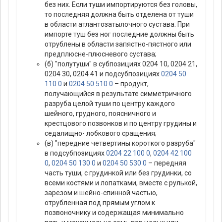
без них. Если туши импортируются без головы,
то последняя должна быть отделена от туши
в области атлантозатылочного сустава. При
импорте туш без ног последние должны быть
отрублены в области запястно-пястного или
предплюсне-плюсневого сустава;
(б) "полутуши" в субпозициях 0204 10, 0204 21,
0204 30, 0204 41 и подсубпозициях
0204 50
110 0
и
0204 50 510 0
– продукт,
получающийся в результате симметричного
разруба целой туши по центру каждого
шейного, грудного, поясничного и
крестцового позвонков и по центру грудины и
седалищно- лобкового сращения;
(в) "передние четвертины короткого разруба"
в подсубпозициях
0204 22 100 0
,
0204 42 100
0
,
0204 50 130 0
и
0204 50 530 0
– передняя
часть туши, с грудинкой или без грудинки, со
всеми костями и лопатками, вместе с рулькой,
зарезом и шейно-спинной частью,
отрубленная под прямым углом к
позвоночнику и содержащая минимально