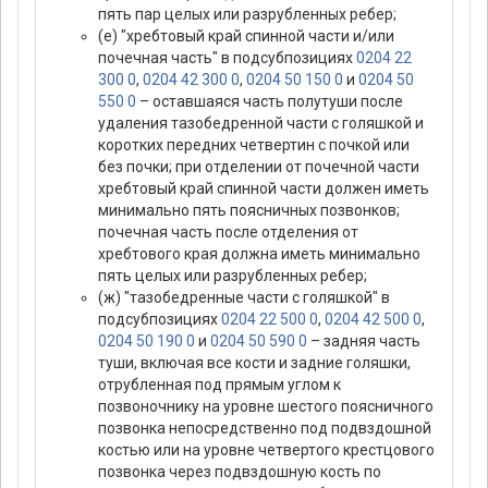
пять пар целых или разрубленных ребер;
(е) "хребтовый край спинной части и/или
почечная часть" в подсубпозициях
0204 22
300 0
,
0204 42 300 0
,
0204 50 150 0
и
0204 50
550 0
– оставшаяся часть полутуши после
удаления тазобедренной части с голяшкой и
коротких передних четвертин с почкой или
без почки; при отделении от почечной части
хребтовый край спинной части должен иметь
минимально пять поясничных позвонков;
почечная часть после отделения от
хребтового края должна иметь минимально
пять целых или разрубленных ребер;
(ж) "тазобедренные части с голяшкой" в
подсубпозициях
0204 22 500 0
,
0204 42 500 0
,
0204 50 190 0
и
0204 50 590 0
– задняя часть
туши, включая все кости и задние голяшки,
отрубленная под прямым углом к
позвоночнику на уровне шестого поясничного
позвонка непосредственно под подвздошной
костью или на уровне четвертого крестцового
позвонка через подвздошную кость по