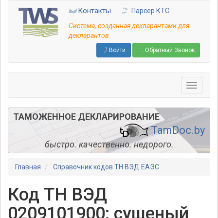
Перейти
Контакты
Парсер КТС
к
основному
Система, созданная декларантами для
содержанию
декларантов
Войти
Обратный Звонок
ТАМОЖЕННОЕ ДЕКЛАРИРОВАНИЕ
TamDoc.by
быстро. качественно. недорого.
Главная
Справочник кодов ТН ВЭД ЕАЭС
Код ТН ВЭД
0209101900: сушеный