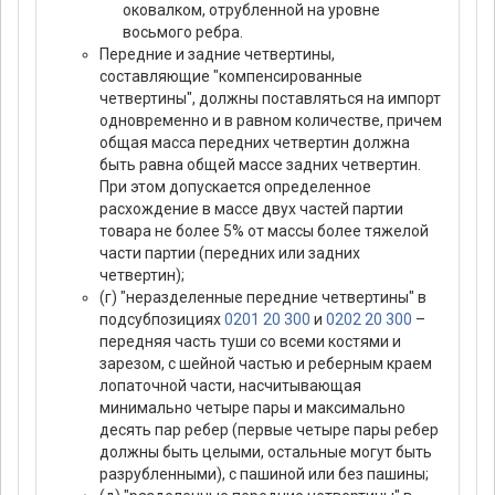
оковалком, отрубленной на уровне
восьмого ребра.
Передние и задние четвертины,
составляющие "компенсированные
четвертины", должны поставляться на импорт
одновременно и в равном количестве, причем
общая масса передних четвертин должна
быть равна общей массе задних четвертин.
При этом допускается определенное
расхождение в массе двух частей партии
товара не более 5% от массы более тяжелой
части партии (передних или задних
четвертин);
(г) "неразделенные передние четвертины" в
подсубпозициях
0201 20 300
и
0202 20 300
–
передняя часть туши со всеми костями и
зарезом, с шейной частью и реберным краем
лопаточной части, насчитывающая
минимально четыре пары и максимально
десять пар ребер (первые четыре пары ребер
должны быть целыми, остальные могут быть
разрубленными), с пашиной или без пашины;