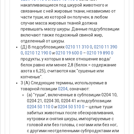
накапливающиеся под шкурой животного и
связанные с ней жировые ткани, независимо от
части туши, из которой он получен; в любом
случае масса жировых тканей должна
превышать массу шкуры. Данные подсубпозиции
включают также подкожный свиной жир,
отделенный от шкуры.
(Д) В подсубпозициях
0210 11 310 0
,
0210 11 390
0
,
0210 12 190 0
и
0210 19 600 0
–
0210 19 890 0
продукты, у которых в мясе отношение вода/
белок равно или менее 2,8 (белок = содержание
азота х 6,25), считаются как "сушеные или
копченые".
3 (А) Следующие термины, используемые в
товарной позиции
0204
, означают:
(а) "туши", включенные в субпозиции 0204 10,
0204 21, 0204 30, 0204 41 и подсубпозиции
0204 50 110 0
и
0204 50 510 0
– целые туши
забитых животных после обескровливания,
нутровки и снятия шкуры, импортируемые с
головой или без головы, с ногами или без ног,
с другими неотделенными субпродуктами или