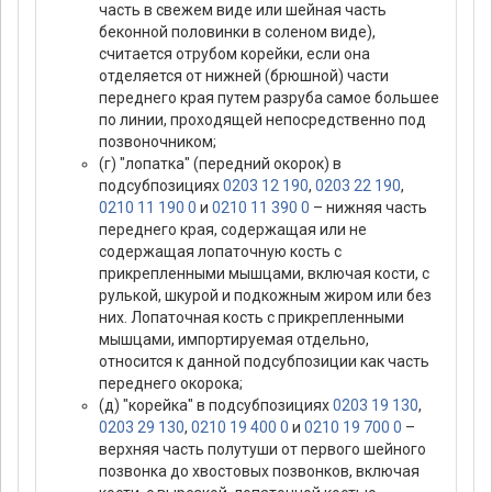
часть в свежем виде или шейная часть
беконной половинки в соленом виде),
считается отрубом корейки, если она
отделяется от нижней (брюшной) части
переднего края путем разруба самое большее
по линии, проходящей непосредственно под
позвоночником;
(г) "лопатка" (передний окорок) в
подсубпозициях
0203 12 190
,
0203 22 190
,
0210 11 190 0
и
0210 11 390 0
– нижняя часть
переднего края, содержащая или не
содержащая лопаточную кость с
прикрепленными мышцами, включая кости, с
рулькой, шкурой и подкожным жиром или без
них. Лопаточная кость с прикрепленными
мышцами, импортируемая отдельно,
относится к данной подсубпозиции как часть
переднего окорока;
(д) "корейка" в подсубпозициях
0203 19 130
,
0203 29 130
,
0210 19 400 0
и
0210 19 700 0
–
верхняя часть полутуши от первого шейного
позвонка до хвостовых позвонков, включая