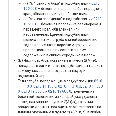
(и) "3/4 свиного бока" в подсубпозиции
0210
19 200 0
– беконная половинка без переднего
края, обваленная или необваленная;
(к) "свиная серединка" в подсубпозиции
0210
19 200 0
– беконная половинка без окорока и
переднего края, обваленная или
необваленная. Данная подсубпозиция
включает также отруба свиной серединки,
содержащие ткани корейки и грудинки
пропорционально их естественному
содержанию в свиной серединке в целом.
(Б) Части отрубов, указанные в пункте 2(А)(е),
попадают в одни и те же подсубпозиции только в
том случае, если они содержат шкуру и
подкожный жир.
Если отруба, попадающие в подсубпозиции
0210
11 110 0
,
0210 11 190 0
,
0210 11 310 0
,
0210 11 390
0
,
0210 19 300 0
и
0210 19 600 0
, получены из
беконной половинки, из которой уже удалены
кости, названные в пункте 2(А)(ж), то линии
разделки должны проходить соответственно по
линиям, указанным в пункте 2(А)(б, в, г); в любом