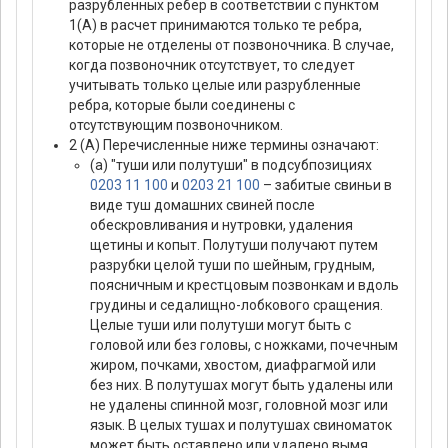
разрубленных ребер в соответствии с пунктом
1(А) в расчет принимаются только те ребра,
которые не отделены от позвоночника. В случае,
когда позвоночник отсутствует, то следует
учитывать только целые или разрубленные
ребра, которые были соединены с
отсутствующим позвоночником.
2 (А) Перечисленные ниже термины означают:
(а) "туши или полутуши" в подсубпозициях
0203 11 100
и
0203 21 100
– забитые свиньи в
виде туш домашних свиней после
обескровливания и нутровки, удаления
щетины и копыт. Полутуши получают путем
разрубки целой туши по шейным, грудным,
поясничным и крестцовым позвонкам и вдоль
грудины и седалищно-лобкового сращения.
Целые туши или полутуши могут быть с
головой или без головы, с ножками, почечным
жиром, почками, хвостом, диафрагмой или
без них. В полутушах могут быть удалены или
не удалены спинной мозг, головной мозг или
язык. В целых тушах и полутушах свиноматок
может быть оставлено или удалено вымя