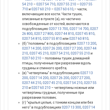
54 210
–
0207 54 710
,
0207 55 210
–
0207 55
710
и
0207 60 210
–
0207 60 610
,– части,
включающие все кости. Части тушек,
описанные в пункте (а), но частично
освобожденные от костей, включаются в
подсубпозицию
0207 13 700
,
0207 14 700
,
0207
26 800
,
0207 27 800
,
0207 44 810
,
0207 45 810
,
0207 54 810
,
0207 55 810
или
0207 60 810
;
(б) "половины" в подсубпозициях
0207 13 200
,
0207 14 200
,
0207 26 200
,
0207 27 200
,
0207 44
210
,
0207 45 210
,
0207 54 210
,
0207 55 210
и
0207 60 210
– половины тушек домашней
птицы, полученные при разрезании вдоль
грудины и спинного хребта;
(в) "четвертины" в подсубпозициях
0207 13
200
,
0207 14 200
,
0207 26 200
,
0207 27 200
,
0207 44 210
,
0207 45 210
,
0207 54 210
,
0207 55
210
и
0207 60 210
– четвертины ножные или
четвертины грудные, полученные при
разрезании половин;
(г) "крылья целые, с тонким концом или без
него" в подсубпозициях
0207 13 300
,
0207 14