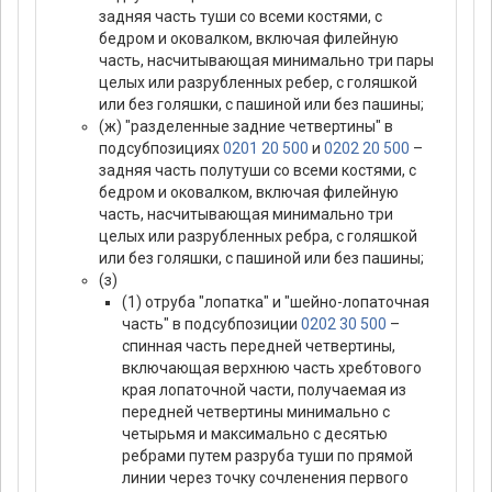
задняя часть туши со всеми костями, с
бедром и оковалком, включая филейную
часть, насчитывающая минимально три пары
целых или разрубленных ребер, с голяшкой
или без голяшки, с пашиной или без пашины;
(ж) "разделенные задние четвертины" в
подсубпозициях
0201 20 500
и
0202 20 500
–
задняя часть полутуши со всеми костями, с
бедром и оковалком, включая филейную
часть, насчитывающая минимально три
целых или разрубленных ребра, с голяшкой
или без голяшки, с пашиной или без пашины;
(з)
(1) отруба "лопатка" и "шейно-лопаточная
часть" в подсубпозиции
0202 30 500
–
спинная часть передней четвертины,
включающая верхнюю часть хребтового
края лопаточной части, получаемая из
передней четвертины минимально с
четырьмя и максимально с десятью
ребрами путем разруба туши по прямой
линии через точку сочленения первого