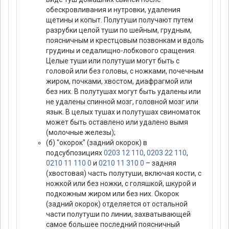
обескровливания и нутровки, удаления
щетины и копыт. Полутуши получают путем
разрубки целой туши по шейным, грудным,
поясничным и крестцовым позвонкам и вдоль
грудины и седалищно-лобкового сращения.
Целые туши или полутуши могут быть с
головой или без головы, с ножками, почечным
жиром, почками, хвостом, диафрагмой или
без них. В полутушах могут быть удалены или
не удалены спинной мозг, головной мозг или
язык. В целых тушах и полутушах свиноматок
может быть оставлено или удалено вымя
(молочные железы);
(б) "окорок" (задний окорок) в
подсубпозициях
0203 12 110
,
0203 22 110
,
0210 11 110 0
и
0210 11 310 0
– задняя
(хвостовая) часть полутуши, включая кости, с
ножкой или без ножки, с голяшкой, шкурой и
подкожным жиром или без них. Окорок
(задний окорок) отделяется от остальной
части полутуши по линии, захватывающей
самое большее последний поясничный