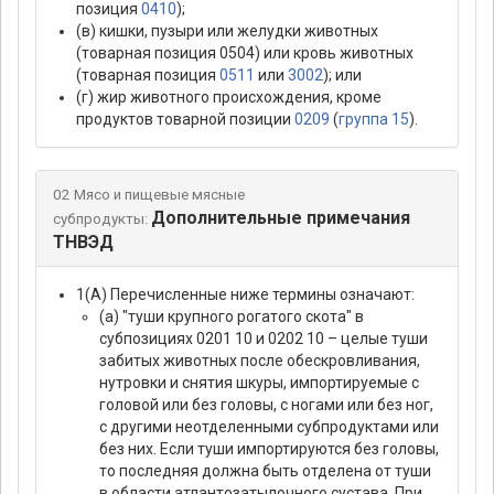
позиция
0410
);
(в) кишки, пузыри или желудки животных
(товарная позиция 0504) или кровь животных
(товарная позиция
0511
или
3002
); или
(г) жир животного происхождения, кроме
продуктов товарной позиции
0209
(
группа 15
).
02 Мясо и пищевые мясные
Дополнительные примечания
субпродукты:
ТНВЭД
1(А) Перечисленные ниже термины означают:
(а) "туши крупного рогатого скота" в
субпозициях 0201 10 и 0202 10 – целые туши
забитых животных после обескровливания,
нутровки и снятия шкуры, импортируемые с
головой или без головы, с ногами или без ног,
с другими неотделенными субпродуктами или
без них. Если туши импортируются без головы,
то последняя должна быть отделена от туши
в области атлантозатылочного сустава. При