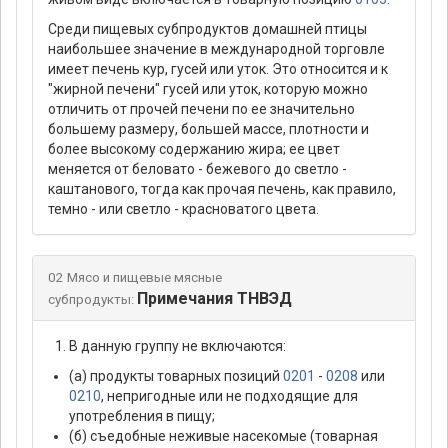
Среди пищевых субпродуктов домашней птицы
наибольшее значение в международной торговле
имеет печень кур, гусей или уток. Это относится и к
"жирной печени" гусей или уток, которую можно
отличить от прочей печени по ее значительно
большему размеру, большей массе, плотности и
более высокому содержанию жира; ее цвет
меняется от беловато - бежевого до светло -
каштанового, тогда как прочая печень, как правило,
темно - или светло - красноватого цвета.
02 Мясо и пищевые мясные
Примечания ТНВЭД
субпродукты:
В данную группу не включаются:
(а) продукты товарных позиций
0201
-
0208
или
0210
, непригодные или не подходящие для
употребления в пищу;
(б) съедобные неживые насекомые (товарная