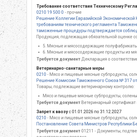
Требование соответствия Техническому Регл
0210 19 500 0
- прочие
Решение Коллегии Евразийской Экономической 
требованиям технического регламента Таможенн
таможенные процедуры подтверждается соблюден
Продукция, подлежащая обязательной оценке со
5. Мясные и мясосодержащие полуфабрикаты
6. Мясные и мясосодержащие продукты из мя
Требуется документ
Декларация о соответстви
Ветеринарно-санитарные меры
0210
- Мясо и пищевые мясные субпродукты, соле
Решение Комиссии Таможенного Союза № 317 от 
Товары, подлежащие ветеринарному контролю:
Мясо и пищевые мясные субпродукты, соленые
Требуется документ
Ветеринарный сертификат 
Запрет к ввозу
с 01.01.2026 по 31.12.2027
0210
- Мясо и пищевые мясные субпродукты, соле
Постановление Совета Министров Республики Бе
Требуется документ
01211 - Документы, подтв
одностороннем порядке