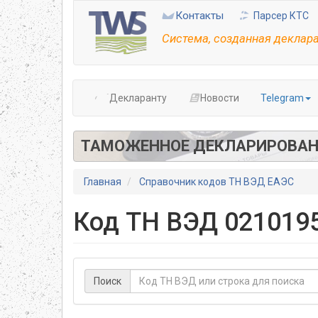
Перейти
Контакты
Парсер КТС
к
основному
Система, созданная деклар
содержанию
Декларанту
Новости
Telegram
ТАМОЖЕННОЕ ДЕКЛАРИРОВАН
Главная
Справочник кодов ТН ВЭД ЕАЭС
Код ТН ВЭД 0210195
Поиск