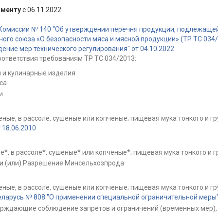
аменту
с 06.11.2022
Комиссии № 140 "Об утверждении перечня продукции, подлежащей
ого союза «О безопасности мяса и мясной продукции» (ТР ТС 034/
ие мер технического регулирования" от 04.10.2022
ответствия требованиям ТР ТС 034/2013:
 и кулинарные изделия
са
и
ные, в рассоле, сушеные или копченые; пищевая мука тонкого и гр
18.06.2010
*, в рассоле*, сушеные* или копченые*; пищевая мука тонкого и г
и (или) Разрешение Минсельхозпрода
ные, в рассоле, сушеные или копченые; пищевая мука тонкого и гр
ларусь № 808 "О применении специальной ограничительной меры" 
ерждающие соблюдение запретов и ограничений (временных мер), 