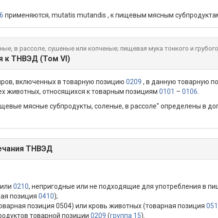
6
применяются, mutatis mutandis , к пищевым мясным субпродукта
ые, в рассоле, сушеные или копченые; пищевая мука тонкого и грубог
 к ТНВЭД (Том VI)
иров, включенных в товарную позицию
0209
, в данную товарную п
сех животных, относящихся к товарным позициям
0101
–
0106
.
ищевые мясные субпродукты, соленые, в рассоле" определены в до
ечания ТНВЭД
или
0210
, непригодные или не подходящие для употребления в пи
ная позиция
0410
);
товарная позиция 0504) или кровь животных (товарная позиция
051
продуктов товарной позиции
0209
(
группа 15
).