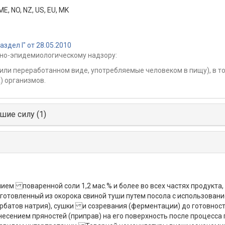
ME
,
NO
,
NZ
,
US
,
EU
,
MK
дел I" от 28.05.2010
но-эпидемиологическому надзору:
или переработанном виде, употребляемые человеком в пищу), в то
 организмов.
шие силу (1)
ем поваренной соли 1,2 мас.% и более во всех частях продукта,
риготовленный из окорока свиной туши путем посола с использован
корбатов натрия), сушки и созревания (ферментации) до готовнос
несением пряностей (приправ) на его поверхность после процесса 