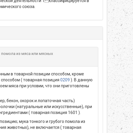
еской деятельности 1 классифицируется в
мического союза.
о помола из мяса или мясных
нным в товарной позиции способом, кроме
м способом ( товарная позиция
0209
). В данную
ем мяса при условии, что они приготовлены
, бекон, окорок и лопаточная часть)
болочки (натуральные или искусственные), при
нгредиентами ( товарная позиция 1601 ).
озицию; мука тонкого и грубого помола из
ия животных), не включается ( товарная