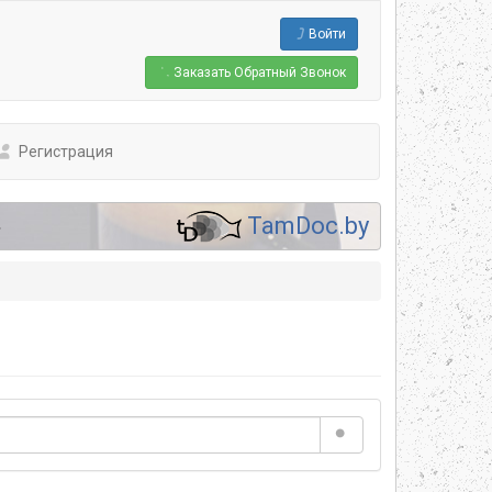
Войти
Заказать
Обратный Звонок
Регистрация
.
TamDoc.by