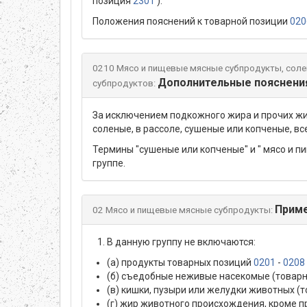
позиция
2301
).
Положения пояснений к товарной позиции
020
0210 Мясо и пищевые мясные субпродукты, солен
Дополнительные пояснения
субпродуктов:
За исключением подкожного жира и прочих ж
соленые, в рассоле, сушеные или копченые, в
Термины "сушеные или копченые" и " мясо и п
группе.
Прим
02 Мясо и пищевые мясные субпродукты:
В данную группу не включаются:
(а) продукты товарных позиций
0201
-
0208
(б) съедобные неживые насекомые (товар
(в) кишки, пузыри или желудки животных (
(г) жир животного происхождения, кроме 