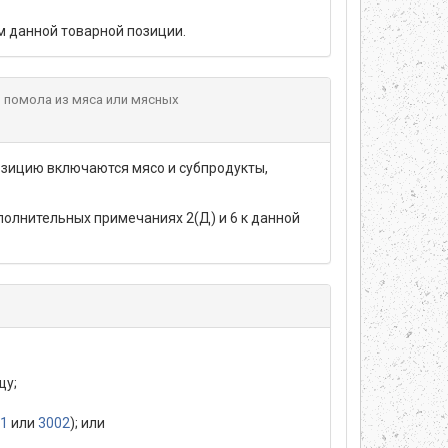
м данной товарной позиции.
о помола из мяса или мясных
озицию включаются мясо и субпродукты,
полнительных примечаниях 2(Д) и 6 к данной
щу;
1
или
3002
); или