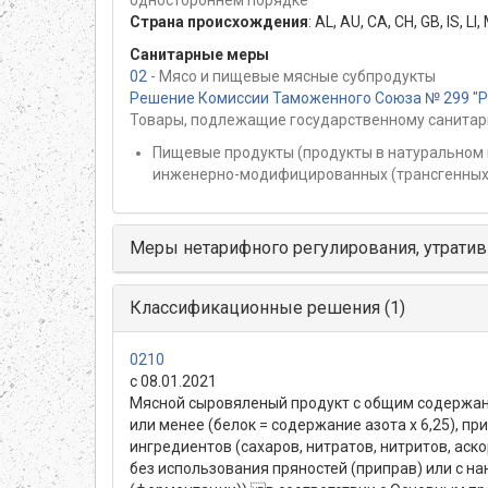
Страна происхождения
:
AL
,
AU
,
CA
,
CH
,
GB
,
IS
,
LI
,
Санитарные меры
02
- Мясо и пищевые мясные субпродукты
Решение Комиссии Таможенного Союза № 299 "Раз
Товары, подлежащие государственному санитар
Пищевые продукты (продукты в натуральном 
инженерно-модифицированных (трансгенных)
Меры нетарифного регулирования, утратив
Классификационные решения (1)
0210
с 08.01.2021
Мясной сыровяленый продукт с общим содержани
или менее (белок = содержание азота х 6,25), п
ингредиентов (сахаров, нитратов, нитритов, ас
без использования пряностей (приправ) или с на