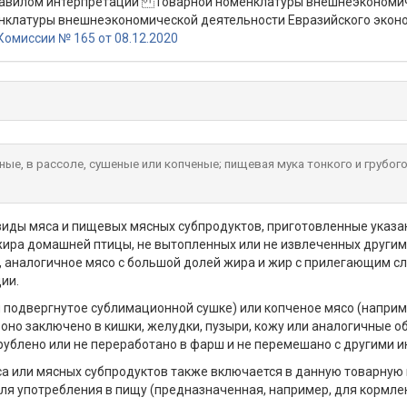
правилом интерпретации Товарной номенклатуры внешнеэкономич
клатуры внешнеэкономической деятельности Евразийского эконо
омиссии № 165 от 08.12.2020
ые, в рассоле, сушеные или копченые; пищевая мука тонкого и грубог
иды мяса и пищевых мясных субпродуктов, приготовленные указа
 жира домашней птицы, не вытопленных или не извлеченных други
 аналогичное мясо с большой долей жира и жир с прилегающим сло
ии.
подвергнутое сублимационной сушке) или копченое мясо (например
оно заключено в кишки, желудки, пузыри, кожу или аналогичные о
зрублено или не переработано в фарш и не перемешано с другими и
са или мясных субпродуктов также включается в данную товарную п
ля употребления в пищу (предназначенная, например, для кормлен