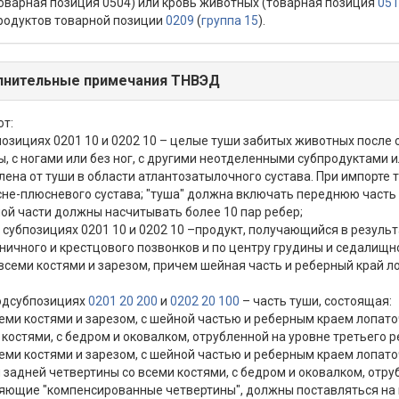
товарная позиция 0504) или кровь животных (товарная позиция
051
продуктов товарной позиции
0209
(
группа 15
).
нительные примечания ТНВЭД
ют:
убпозициях 0201 10 и 0202 10 – целые туши забитых животных после
, с ногами или без ног, с другими неотделенными субпродуктами и
лена от туши в области атлантозатылочного сустава. При импорте
сне-плюсневого сустава; "туша" должна включать переднюю часть 
ой части должны насчитывать более 10 пар ребер;
 в субпозициях 0201 10 и 0202 10 –продукт, получающийся в резул
сничного и крестцового позвонков и по центру грудины и седалищ
всеми костями и зарезом, причем шейная часть и реберный край л
подсубпозициях
0201 20 200
и
0202 20 100
– часть туши, состоящая:
семи костями и зарезом, с шейной частью и реберным краем лопато
 костями, с бедром и оковалком, отрубленной на уровне третьего р
семи костями и зарезом, с шейной частью и реберным краем лопато
и задней четвертины со всеми костями, с бедром и оковалком, отру
ляющие "компенсированные четвертины", должны поставляться на 