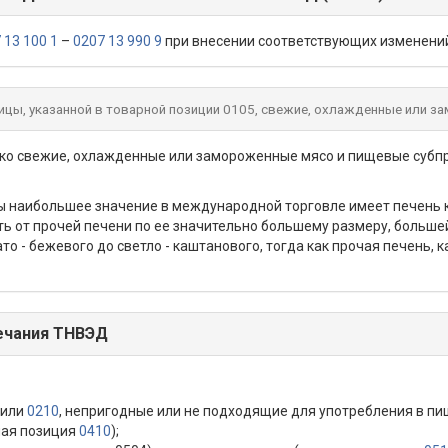
 13 100 1
–
0207 13 990 9
при внесении соответствующих изменени
цы, указанной в товарной позиции 0105, свежие, охлажденные или з
ко свежие, охлажденные или замороженные мясо и пищевые субп
аибольшее значение в международной торговле имеет печень кур,
ить от прочей печени по ее значительно большему размеру, больше
 - бежевого до светло - каштанового, тогда как прочая печень, ка
ечания ТНВЭД
или
0210
, непригодные или не подходящие для употребления в пи
ная позиция
0410
);