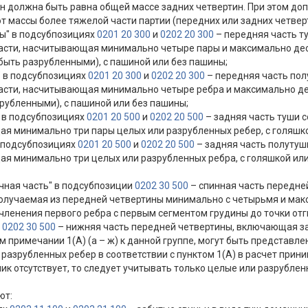
н должна быть равна общей массе задних четвертин. При этом до
от массы более тяжелой части партии (передних или задних четвер
ны" в подсубпозициях
0201 20 300
и
0202 20 300
– передняя часть ту
асти, насчитывающая минимально четыре пары и максимально дес
быть разрубленными), с пашиной или без пашины;
" в подсубпозициях
0201 20 300
и
0202 20 300
– передняя часть пол
асти, насчитывающая минимально четыре ребра и максимально д
рубленными), с пашиной или без пашины;
" в подсубпозициях
0201 20 500
и
0202 20 500
– задняя часть туши с
 минимально три пары целых или разрубленных ребер, с голяшкой
в подсубпозициях
0201 20 500
и
0202 20 500
– задняя часть полутуши
 минимально три целых или разрубленных ребра, с голяшкой или 
очная часть" в подсубпозиции
0202 30 500
– спинная часть передне
получаемая из передней четвертины минимально с четырьмя и мак
очленения первого ребра с первым сегментом грудины до точки от
и
0202 30 500
– нижняя часть передней четвертины, включающая зад
 примечании 1(А) (а – ж) к данной группе, могут быть представлены
разрубленных ребер в соответствии с пунктом 1(А) в расчет прин
ник отсутствует, то следует учитывать только целые или разрубле
ют: