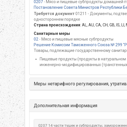
0207
- Мясо и пищевые субпродукты домашней пт
Постановление Совета Министров Республики Бе
Требуется документ
01211 - Документы, подтв
одностороннем порядке
Страна происхождения
:
AL
,
AU
,
CA
,
CH
,
GB
,
IS
,
LI
,
Санитарные меры
02
- Мясо и пищевые мясные субпродукты
Решение Комиссии Таможенного Союза № 299 "Раз
Товары, подлежащие государственному санитар
Пищевые продукты (продукты в натуральном 
инженерно-модифицированных (трансгенных)
Меры нетарифного регулирования, утратив
Дополнительная информация
0207 14 части тушек и субпродукты, замороженн