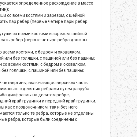
пускается определенное расхождение в массе
тин);
ши со всеми костями и зарезом, с шейной
ять пар ребер (первые четыре пары ребер
утуши со всеми костями и зарезом, шейной
есять ребер (первые четыре ребра должны
о всеми костями, с бедром и оковалком,
 или без голяшки, с пашиной или без пашины;
 со всеми костями, с бедром и оковалком,
без голяшки, с пашиной или без пашины;
й четвертины, включающая верхнюю часть
симально с десятью ребрами путем разруба
гиба диафрагмы на десятом ребре;
ний край грудинки и передний край грудинки.
 как с позвоночником, так и без него.
имаются только те ребра, которые не отделены
нные ребра, которые были соединены с