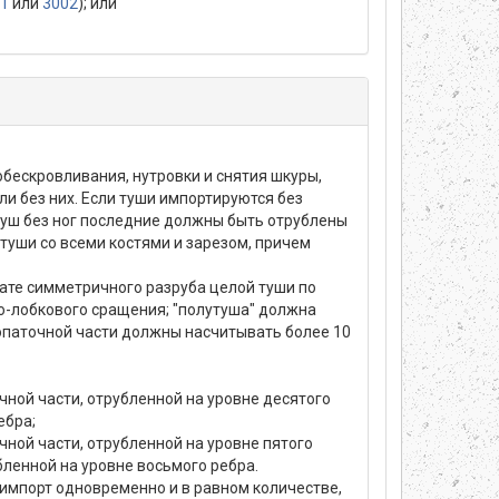
1
или
3002
); или
 обескровливания, нутровки и снятия шкуры,
ли без них. Если туши импортируются без
 туш без ног последние должны быть отрублены
туши со всеми костями и зарезом, причем
ьтате симметричного разруба целой туши по
но-лобкового сращения; "полутуша" должна
опаточной части должны насчитывать более 10
чной части, отрубленной на уровне десятого
ебра;
чной части, отрубленной на уровне пятого
бленной на уровне восьмого ребра.
импорт одновременно и в равном количестве,