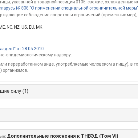
ицы, указанной в товарной позиции 0105, свежие, охлажденные 
ларусь № 808 "О применении специальной ограничительной меры" 
ерждающие соблюдение запретов и ограничений (временных мер), 
ME
,
NO
,
NZ
,
US
,
EU
,
MK
дел I" от 28.05.2010
но-эпидемиологическому надзору:
или переработанном виде, употребляемые человеком в пищу), в то
 организмов.
шие силу (1)
Дополнительные пояснения к ТНВЭД (Том VI)
ые: