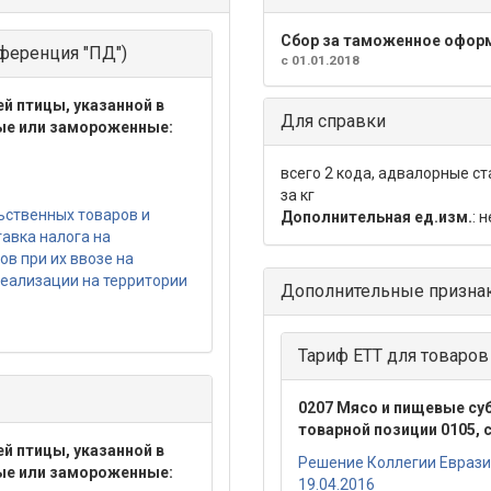
Сбор за таможенное офор
ференция "ПД")
с 01.01.2018
й птицы, указанной в
Для справки
ные или замороженные:
всего 2 кода, адвалорные с
за кг
ьственных товаров и
Дополнительная ед.изм.
: 
тавка налога на
в при их ввозе на
реализации на территории
Дополнительные призна
Тариф ЕТТ для товаро
0207 Мясо и пищевые су
товарной позиции 0105,
й птицы, указанной в
Решение Коллегии Еврази
ные или замороженные:
19.04.2016