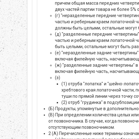
причем общая масса передних четверти
двух частей партии товара не более 5% 
(г) "неразделенные передние четверти
частью и реберным краем лопаточной ч
должны быть целыми, остальные могут 
(д) "разделенные передние четвертины
частью и реберным краем лопаточной ч
быть целыми, остальные могут быть раз
(е) "неразделенные задние четвертины
включая филейную часть, насчитывающая
(ж) "разделенные задние четвертины" 
включая филейную часть, насчитывающая
(з)
(1) отруба "лопатка" и "шейно-лопат
хребтового края лопаточной части, 
туши по прямой линии через точку с
(2) отруб "грудинка" в подсубпозици
(Б) Продукты, упомянутые в дополнительном
(В) При определении количества целых или 
от позвоночника. В случае, когда позвоноч
отсутствующим позвоночником.
2 (А) Перечисленные ниже термины означа