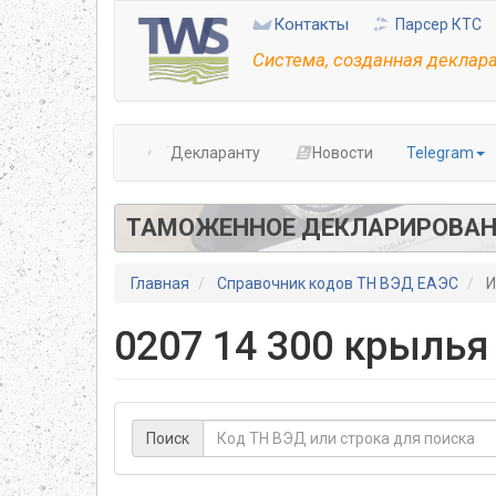
Перейти
Контакты
Парсер КТС
к
основному
Система, созданная деклар
содержанию
Декларанту
Новости
Telegram
ТАМОЖЕННОЕ ДЕКЛАРИРОВАН
Главная
Справочник кодов ТН ВЭД ЕАЭС
И
0207 14 300 крылья 
Поиск