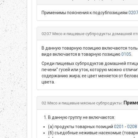
Применимы пояснения к подсубпозициям
0207
0207 Мясо и пищевые субпродукты домашней пти
В данную товарную позицию включаются толь
виде включается в товарную позицию
0105
.
Среди пищевых субпродуктов домашней птицы н
печени" гусей или уток, которую можно отлич
содержанию жира; ее цвет меняется от беловато
цвета.
Прим
02 Мясо и пищевые мясные субпродукты:
В данную группу не включаются:
(а) продукты товарных позиций
0201
-
0208
(б) съедобные неживые насекомые (товар