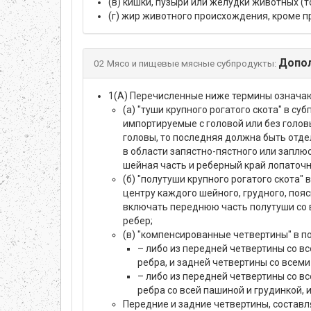
(в) кишки, пузыри или желудки животных (
(г) жир животного происхождения, кроме 
Допол
02 Мясо и пищевые мясные субпродукты:
1(А) Перечисленные ниже термины означа
(а) "туши крупного рогатого скота" в с
импортируемые с головой или без головы
головы, то последняя должна быть отде
в области запястно-пястного или заплю
шейная часть и реберный край лопаточн
(б) "полутуши крупного рогатого скота"
центру каждого шейного, грудного, поя
включать переднюю часть полутуши со 
ребер;
(в) "компенсированные четвертины" в 
– либо из передней четвертины со в
ребра, и задней четвертины со всеми
– либо из передней четвертины со в
ребра со всей пашиной и грудинкой, 
Передние и задние четвертины, состав