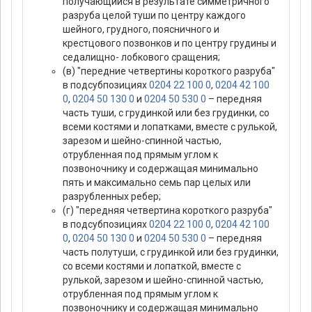
получающийся в результате симметричного
разруба целой туши по центру каждого
шейного, грудного, поясничного и
крестцового позвонков и по центру грудины и
седалищно- лобкового сращения;
(в) "передние четвертины короткого разруба"
в подсубпозициях
0204 22 100 0
,
0204 42 100
0
,
0204 50 130 0
и
0204 50 530 0
– передняя
часть туши, с грудинкой или без грудинки, со
всеми костями и лопатками, вместе с рулькой,
зарезом и шейно-спинной частью,
отрубленная под прямым углом к
позвоночнику и содержащая минимально
пять и максимально семь пар целых или
разрубленных ребер;
(г) "передняя четвертина короткого разруба"
в подсубпозициях
0204 22 100 0
,
0204 42 100
0
,
0204 50 130 0
и
0204 50 530 0
– передняя
часть полутуши, с грудинкой или без грудинки,
со всеми костями и лопаткой, вместе с
рулькой, зарезом и шейно-спинной частью,
отрубленная под прямым углом к
позвоночнику и содержащая минимально