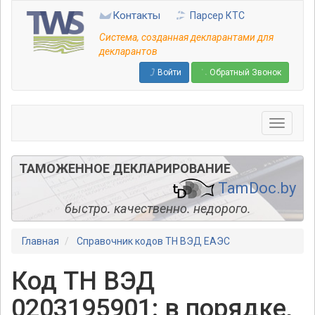
Перейти
Контакты
Парсер КТС
к
основному
Система, созданная декларантами для
содержанию
декларантов
Войти
Обратный Звонок
ТАМОЖЕННОЕ ДЕКЛАРИРОВАНИЕ
TamDoc.by
быстро. качественно. недорого.
Главная
Справочник кодов ТН ВЭД ЕАЭС
Код ТН ВЭД
0203195901: в порядке,