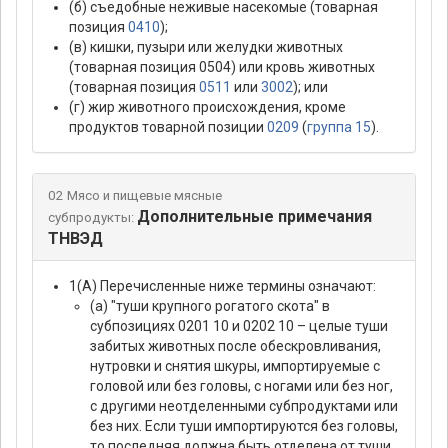
(б) съедобные неживые насекомые (товарная
позиция
0410
);
(в) кишки, пузыри или желудки животных
(товарная позиция 0504) или кровь животных
(товарная позиция
0511
или
3002
); или
(г) жир животного происхождения, кроме
продуктов товарной позиции
0209
(
группа 15
).
02 Мясо и пищевые мясные
Дополнительные примечания
субпродукты:
ТНВЭД
1(А) Перечисленные ниже термины означают:
(а) "туши крупного рогатого скота" в
субпозициях 0201 10 и 0202 10 – целые туши
забитых животных после обескровливания,
нутровки и снятия шкуры, импортируемые с
головой или без головы, с ногами или без ног,
с другими неотделенными субпродуктами или
без них. Если туши импортируются без головы,
то последняя должна быть отделена от туши