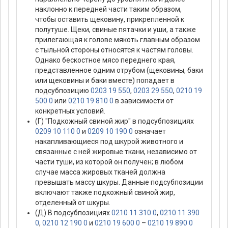
наклонно к передней части таким образом,
чтобы оставить щековину, прикрепленной к
полутуше. Щеки, свиные пятачки и уши, а также
прилегающая к голове мякоть главным образом
с тыльной стороны относятся к частям головы.
Однако бескостное мясо переднего края,
представленное одним отрубом (щековины, баки
или щековины и баки вместе) попадает в
подсубпозицию
0203 19 550
,
0203 29 550
,
0210 19
500 0
или
0210 19 810 0
в зависимости от
конкретных условий.
(Г) "Подкожный свиной жир" в подсубпозициях
0209 10 110 0
и
0209 10 190 0
означает
накапливающиеся под шкурой животного и
связанные с ней жировые ткани, независимо от
части туши, из которой он получен; в любом
случае масса жировых тканей должна
превышать массу шкуры. Данные подсубпозиции
включают также подкожный свиной жир,
отделенный от шкуры.
(Д) В подсубпозициях
0210 11 310 0
,
0210 11 390
0
,
0210 12 190 0
и
0210 19 600 0
–
0210 19 890 0