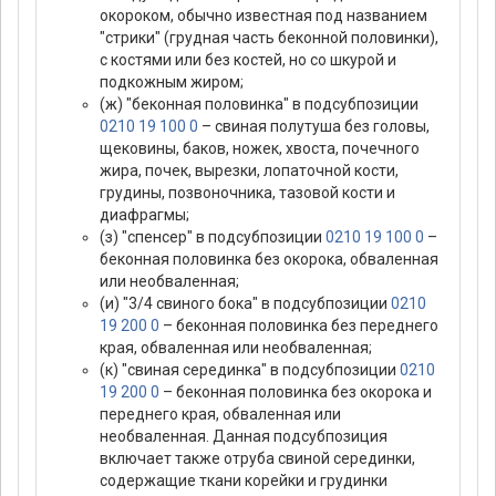
окороком, обычно известная под названием
"стрики" (грудная часть беконной половинки),
с костями или без костей, но со шкурой и
подкожным жиром;
(ж) "беконная половинка" в подсубпозиции
0210 19 100 0
– свиная полутуша без головы,
щековины, баков, ножек, хвоста, почечного
жира, почек, вырезки, лопаточной кости,
грудины, позвоночника, тазовой кости и
диафрагмы;
(з) "спенсер" в подсубпозиции
0210 19 100 0
–
беконная половинка без окорока, обваленная
или необваленная;
(и) "3/4 свиного бока" в подсубпозиции
0210
19 200 0
– беконная половинка без переднего
края, обваленная или необваленная;
(к) "свиная серединка" в подсубпозиции
0210
19 200 0
– беконная половинка без окорока и
переднего края, обваленная или
необваленная. Данная подсубпозиция
включает также отруба свиной серединки,
содержащие ткани корейки и грудинки