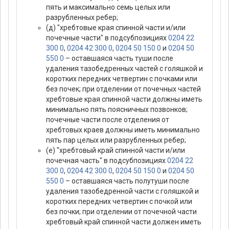
пять и максимально семь целых или
разрубленных ребер;
(д) "хребтовые края спинной части и/или
почечные части" в подсубпозициях
0204 22
300 0
,
0204 42 300 0
,
0204 50 150 0
и
0204 50
550 0
– оставшаяся часть туши после
удаления тазобедренных частей с голяшкой и
коротких передних четвертин с почками или
без почек; при отделении от почечных частей
хребтовые края спинной части должны иметь
минимально пять поясничных позвонков;
почечные части после отделения от
хребтовых краев должны иметь минимально
пять пар целых или разрубленных ребер;
(е) "хребтовый край спинной части и/или
почечная часть" в подсубпозициях
0204 22
300 0
,
0204 42 300 0
,
0204 50 150 0
и
0204 50
550 0
– оставшаяся часть полутуши после
удаления тазобедренной части с голяшкой и
коротких передних четвертин с почкой или
без почки; при отделении от почечной части
хребтовый край спинной части должен иметь