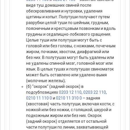
виде туш домашних свиней после
обескровливания и нутровки, удаления
щетины и копыт. Полутуши получают путем
разрубки целой туши по шейным, грудным,
поясничным и крестцовым позвонкам и вдоль
грудины и седалищно-лобкового сращения.
Целые туши или полутуши могут быть с
головой или без головы, с ножками, почечным
жиром, почками, хвостом, диафрагмой или
без них. В полутушах могут быть удалены или
не удалены спинной мозг, головной мозг или
язык. В целых тушах и полутушах свиноматок
может быть оставлено или удалено вымя
(молочные железы);
(б) "окорок" (задний окорок) в
подсубпозициях
0203 12 110
,
0203 22 110
,
0210 11 110 0
и
0210 11 310 0
– задняя
(хвостовая) часть полутуши, включая кости, с
ножкой или без ножки, с голяшкой, шкурой и
подкожным жиром или без них. Окорок
(задний окорок) отделяется от остальной
части полутуши по линии, захватывающей