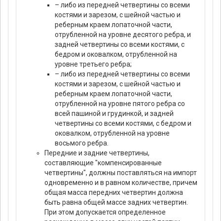
– либо из передней четвертины со всеми
костями и зарезом, с шейной частью и
реберным краем лопаточной части,
отрубленной на уровне десятого ребра, и
задней четвертины со всеми костями, с
бедром и оковалком, отрубленной на
уровне третьего ребра;
– либо из передней четвертины со всеми
костями и зарезом, с шейной частью и
реберным краем лопаточной части,
отрубленной на уровне пятого ребра со
всей пашиной и грудинкой, и задней
четвертины со всеми костями, с бедром и
оковалком, отрубленной на уровне
восьмого ребра.
Передние и задние четвертины,
составляющие "компенсированные
четвертины", должны поставляться на импорт
одновременно и в равном количестве, причем
общая масса передних четвертин должна
быть равна общей массе задних четвертин.
При этом допускается определенное