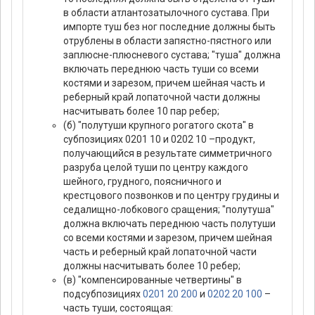
в области атлантозатылочного сустава. При
импорте туш без ног последние должны быть
отрублены в области запястно-пястного или
заплюсне-плюсневого сустава; "туша" должна
включать переднюю часть туши со всеми
костями и зарезом, причем шейная часть и
реберный край лопаточной части должны
насчитывать более 10 пар ребер;
(б) "полутуши крупного рогатого скота" в
субпозициях 0201 10 и 0202 10 –продукт,
получающийся в результате симметричного
разруба целой туши по центру каждого
шейного, грудного, поясничного и
крестцового позвонков и по центру грудины и
седалищно-лобкового сращения; "полутуша"
должна включать переднюю часть полутуши
со всеми костями и зарезом, причем шейная
часть и реберный край лопаточной части
должны насчитывать более 10 ребер;
(в) "компенсированные четвертины" в
подсубпозициях
0201 20 200
и
0202 20 100
–
часть туши, состоящая: