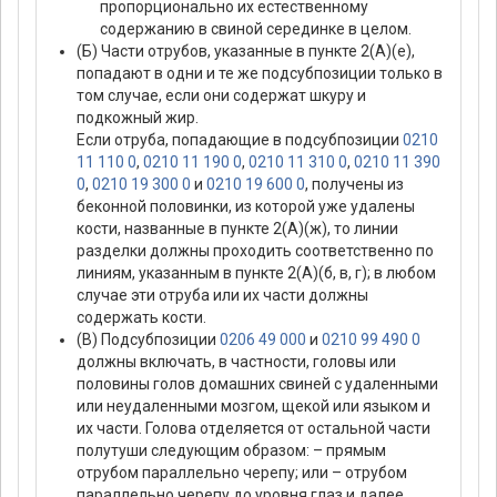
пропорционально их естественному
содержанию в свиной серединке в целом.
(Б) Части отрубов, указанные в пункте 2(А)(е),
попадают в одни и те же подсубпозиции только в
том случае, если они содержат шкуру и
подкожный жир.
Если отруба, попадающие в подсубпозиции
0210
11 110 0
,
0210 11 190 0
,
0210 11 310 0
,
0210 11 390
0
,
0210 19 300 0
и
0210 19 600 0
, получены из
беконной половинки, из которой уже удалены
кости, названные в пункте 2(А)(ж), то линии
разделки должны проходить соответственно по
линиям, указанным в пункте 2(А)(б, в, г); в любом
случае эти отруба или их части должны
содержать кости.
(В) Подсубпозиции
0206 49 000
и
0210 99 490 0
должны включать, в частности, головы или
половины голов домашних свиней с удаленными
или неудаленными мозгом, щекой или языком и
их части. Голова отделяется от остальной части
полутуши следующим образом: – прямым
отрубом параллельно черепу; или – отрубом
параллельно черепу до уровня глаз и далее