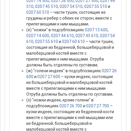
0207 14 500
,
0207 26 500
,
0207 27 500
,
0207 44
510
,
0207 45 510
,
0207 54 510
,
0207 55 510
и
0207 60 510
– части тушек, состоящие из
грудины и ребер с обеих ее сторон, вместе с
прилегающими к ним мышцами;
(е) "ножки" в подсубпозициях
0207 13 600
,
0207 14 600
,
0207 44 610
,
0207 45 610
,
0207 54
610
,
0207 55 610
и
0207 60 610
– части тушек,
состоящие из бедренной, большеберцовой и
малоберцовой костей вместе с
прилегающими к ним мышцами. Отруба
должны быть отделены по суставам;
(ж) "голени индеек" в подсубпозициях
0207 26
600
и
0207 27 600
– куски индеек, состоящие
из большеберцовой и малоберцовой костей
вместе с прилегающими к ним мышцами.
Отруба должны быть отделены по суставам;
(з) "ножки индеек, кроме голени" в
подсубпозициях
0207 26 700
и
0207 27 700
–
куски индеек, состоящие из бедренной кости
вместе с прилегающими к ней мышцами или
из бедренной, большеберцовой и
малоберцовой костей вместе с