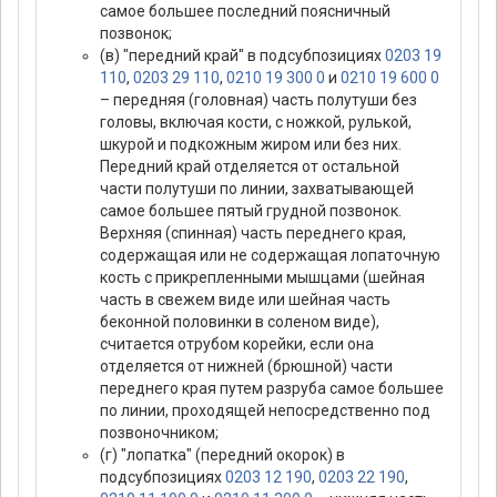
самое большее последний поясничный
позвонок;
(в) "передний край" в подсубпозициях
0203 19
110
,
0203 29 110
,
0210 19 300 0
и
0210 19 600 0
– передняя (головная) часть полутуши без
головы, включая кости, с ножкой, рулькой,
шкурой и подкожным жиром или без них.
Передний край отделяется от остальной
части полутуши по линии, захватывающей
самое большее пятый грудной позвонок.
Верхняя (спинная) часть переднего края,
содержащая или не содержащая лопаточную
кость с прикрепленными мышцами (шейная
часть в свежем виде или шейная часть
беконной половинки в соленом виде),
считается отрубом корейки, если она
отделяется от нижней (брюшной) части
переднего края путем разруба самое большее
по линии, проходящей непосредственно под
позвоночником;
(г) "лопатка" (передний окорок) в
подсубпозициях
0203 12 190
,
0203 22 190
,