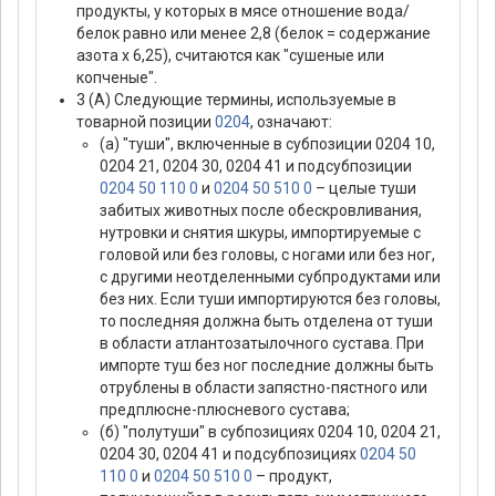
продукты, у которых в мясе отношение вода/
белок равно или менее 2,8 (белок = содержание
азота х 6,25), считаются как "сушеные или
копченые".
3 (А) Следующие термины, используемые в
товарной позиции
0204
, означают:
(а) "туши", включенные в субпозиции 0204 10,
0204 21, 0204 30, 0204 41 и подсубпозиции
0204 50 110 0
и
0204 50 510 0
– целые туши
забитых животных после обескровливания,
нутровки и снятия шкуры, импортируемые с
головой или без головы, с ногами или без ног,
с другими неотделенными субпродуктами или
без них. Если туши импортируются без головы,
то последняя должна быть отделена от туши
в области атлантозатылочного сустава. При
импорте туш без ног последние должны быть
отрублены в области запястно-пястного или
предплюсне-плюсневого сустава;
(б) "полутуши" в субпозициях 0204 10, 0204 21,
0204 30, 0204 41 и подсубпозициях
0204 50
110 0
и
0204 50 510 0
– продукт,