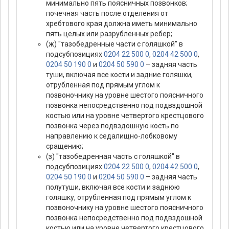
минимально пять поясничных позвонков;
почечная часть после отделения от
хребтового края должна иметь минимально
пять целых или разрубленных ребер;
(ж) "тазобедренные части с голяшкой" в
подсубпозициях
0204 22 500 0
,
0204 42 500 0
,
0204 50 190 0
и
0204 50 590 0
– задняя часть
туши, включая все кости и задние голяшки,
отрубленная под прямым углом к
позвоночнику на уровне шестого поясничного
позвонка непосредственно под подвздошной
костью или на уровне четвертого крестцового
позвонка через подвздошную кость по
направлению к седалищно-лобковому
сращению;
(з) "тазобедренная часть с голяшкой" в
подсубпозициях
0204 22 500 0
,
0204 42 500 0
,
0204 50 190 0
и
0204 50 590 0
– задняя часть
полутуши, включая все кости и заднюю
голяшку, отрубленная под прямым углом к
позвоночнику на уровне шестого поясничного
позвонка непосредственно под подвздошной
костью или на уровне четвертого крестцового