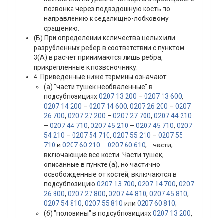
позвонка через подвздошную кость по
направлению к седалищно-лобковому
сращению.
(Б) При определении количества целых или
разрубленных ребер в соответствии с пунктом
3(А) в расчет принимаются лишь ребра,
прикрепленные к позвоночнику.
4. Приведенные ниже термины означают:
(а) "части тушек необваленные" в
подсубпозициях
0207 13 200
–
0207 13 600
,
0207 14 200
–
0207 14 600
,
0207 26 200
–
0207
26 700
,
0207 27 200
–
0207 27 700
,
0207 44 210
–
0207 44 710
,
0207 45 210
–
0207 45 710
,
0207
54 210
–
0207 54 710
,
0207 55 210
–
0207 55
710
и
0207 60 210
–
0207 60 610
,– части,
включающие все кости. Части тушек,
описанные в пункте (а), но частично
освобожденные от костей, включаются в
подсубпозицию
0207 13 700
,
0207 14 700
,
0207
26 800
,
0207 27 800
,
0207 44 810
,
0207 45 810
,
0207 54 810
,
0207 55 810
или
0207 60 810
;
(б) "половины" в подсубпозициях
0207 13 200
,