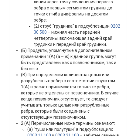
линии через точку сочленения первого
ребра с первым сегментом грудины до
точки отгиба диафрагмы на десятом
ребре;
(2) отруб "грудинка" в подсубпозиции
0202
30 500
– нижняя часть передней
четвертины, включающая задний край
грудинки и передний край грудинки.
(Б) Продукты, упомянутые в дополнительном
примечании 1(А) (а – ж) к данной группе, могут
быть представлены как с позвоночником, так и
без него.
(В) При определении количества целых или
разрубленных ребер в соответствии с пунктом
1(А) в расчет принимаются только те ребра,
которые не отделены от позвоночника. В случае,
когда позвоночник отсутствует, то следует
учитывать только целые или разрубленные
ребра, которые были соединены с
отсутствующим позвоночником.
2 (А) Перечисленные ниже термины означают:
(а) "туши или полутуши" в подсубпозициях
0203 11 100
и
0203 21 100
– забитые свиньи в