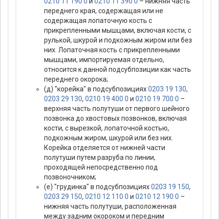
0210 11 190 0
и
0210 11 390 0
– нижняя часть
переднего края, содержащая или не
содержащая лопаточную кость с
прикрепленными мышцами, включая кости, с
рулькой, шкурой и подкожным жиром или без
них. Лопаточная кость с прикрепленными
мышцами, импортируемая отдельно,
относится к данной подсубпозиции как часть
переднего окорока;
(д) "корейка" в подсубпозициях
0203 19 130
,
0203 29 130
,
0210 19 400 0
и
0210 19 700 0
–
верхняя часть полутуши от первого шейного
позвонка до хвостовых позвонков, включая
кости, с вырезкой, лопаточной костью,
подкожным жиром, шкурой или без них.
Корейка отделяется от нижней части
полутуши путем разруба по линии,
проходящей непосредственно под
позвоночником;
(е) "грудинка" в подсубпозициях
0203 19 150
,
0203 29 150
,
0210 12 110 0
и
0210 12 190 0
–
нижняя часть полутуши, расположенная
между задним окороком и передним