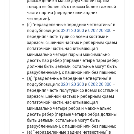
расхождение в массе двух частей партии
товара не более 5% от массы более тяжелой
части партии (передних или задних
четвертин);
(г) "неразделенные передние четвертины" в
подсубпозициях
0201 20 300
и
0202 20 300
–
передняя часть туши со всеми костями и
зарезом, с шейной частью и реберным краем
лопаточной части, насчитывающая
минимально четыре пары и максимально
десять пар ребер (первые четыре пары ребер
должны быть целыми, остальные могут быть
разрубленными), с пашиной или без пашины;
(д) "разделенные передние четвертины" в
подсубпозициях
0201 20 300
и
0202 20 300
–
передняя часть полутуши со всеми костями и
зарезом, шейной частью и реберным краем
лопаточной части, насчитывающая
минимально четыре ребра и максимально
десять ребер (первые четыре ребра должны
быть целыми, остальные могут быть
разрубленными), с пашиной или без пашины;
(е) "неразделенные задние четвертины" в