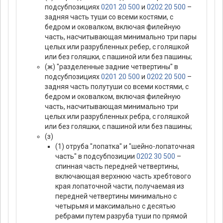
подсубпозициях
0201 20 500
и
0202 20 500
–
задняя часть туши со всеми костями, с
бедром и оковалком, включая филейную
часть, насчитывающая минимально три пары
целых или разрубленных ребер, с голяшкой
или без голяшки, с пашиной или без пашины;
(ж) "разделенные задние четвертины" в
подсубпозициях
0201 20 500
и
0202 20 500
–
задняя часть полутуши со всеми костями, с
бедром и оковалком, включая филейную
часть, насчитывающая минимально три
целых или разрубленных ребра, с голяшкой
или без голяшки, с пашиной или без пашины;
(з)
(1) отруба "лопатка" и "шейно-лопаточная
часть" в подсубпозиции
0202 30 500
–
спинная часть передней четвертины,
включающая верхнюю часть хребтового
края лопаточной части, получаемая из
передней четвертины минимально с
четырьмя и максимально с десятью
ребрами путем разруба туши по прямой