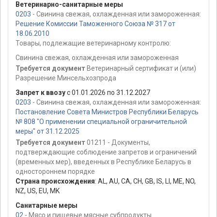
Ветеринарно-санитарные меры
0203
- Свинина свежая, охлажденная или замороженная:
Решение Комиссии Таможенного Союза № 317 от
18.06.2010
Товары, подлежащие ветеринарному контролю:
Свинина свежая, охлажденная или замороженная
Требуется документ
Ветеринарный сертификат и (или)
Разрешение Минсельхозпрода
Запрет к ввозу
с 01.01.2026 по 31.12.2027
0203
- Свинина свежая, охлажденная или замороженная:
Постановление Совета Министров Республики Беларусь
№ 808 "О применении специальной ограничительной
меры" от 31.12.2025
Требуется документ
01211 - Документы,
подтверждающие соблюдение запретов и ограничений
(временных мер), введенных в Республике Беларусь в
одностороннем порядке
Страна происхождения
:
AL
,
AU
,
CA
,
CH
,
GB
,
IS
,
LI
,
ME
,
NO
,
NZ
,
US
,
EU
,
MK
Санитарные меры
02
- Мясо и пищевые мясные субпродукты