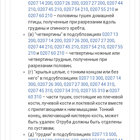
0207 14 200
,
0207 26 200
,
0207 27 200
,
0207 44
210
,
0207 45 210
,
0207 54 210
,
0207 55 210
и
0207 60 210
– половины тушек домашней
птицы, полученные при разрезании вдоль
грудины и спинного хребта;
(в) "четвертины" в подсубпозициях
0207 13
200
,
0207 14 200
,
0207 26 200
,
0207 27 200
,
0207 44 210
,
0207 45 210
,
0207 54 210
,
0207 55
210
и
0207 60 210
– четвертины ножные или
четвертины грудные, полученные при
разрезании половин;
(г) "крылья целые, с тонким концом или без
него" в подсубпозициях
0207 13 300
,
0207 14
300
,
0207 26 300
,
0207 27 300
,
0207 44 310
,
0207 45 310
,
0207 54 310
,
0207 55 310
и
0207
60 310
– части тушек, состоящие из плечевой
кости, лучевой кости и локтевой кости вместе
с прилегающими к ним мышцами. Тонкий
конец, включающий кистевую кость, может
быть удален. Отруба должны быть отделены
по суставам;
(д) "грудки" в подсубпозициях
0207 13 500
,