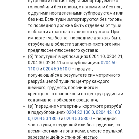
нутровки и снятия шкуры, импортируемые с
головой или без головы, с ногами или без ног,
с другими неотделенными субпродуктами или
без них. Если туши импортируются без головы,
то последняя должна быть отделена от туши
в области атлантозатылочного сустава. При
импорте туш без ног последние должны быть
отрублены в области запястно-пястного или
предплюсне-плюсневого сустава;
(б) "полутуши" в субпозициях 0204 10, 0204 21,
0204 30, 0204 41 и подсубпозициях
0204 50
110 0
и
0204 50 510 0
– продукт,
получающийся в результате симметричного
разруба целой туши по центру каждого
шейного, грудного, поясничного и
крестцового позвонков и по центру грудины и
седалищно- лобкового сращения;
(в) "передние четвертины короткого разруба"
в подсубпозициях
0204 22 100 0
,
0204 42 100
0
,
0204 50 130 0
и
0204 50 530 0
– передняя
часть туши, с грудинкой или без грудинки, со
всеми костями и лопатками, вместе с рулькой,
зарезом и шейно-спинной частью,