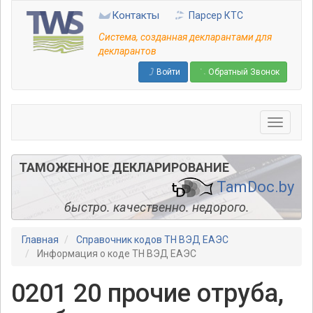
Перейти
Контакты
Парсер КТС
к
основному
Система, созданная декларантами для
содержанию
декларантов
Войти
Обратный Звонок
ТАМОЖЕННОЕ ДЕКЛАРИРОВАНИЕ
TamDoc.by
быстро. качественно. недорого.
Главная
Справочник кодов ТН ВЭД ЕАЭС
Информация о коде ТН ВЭД ЕАЭС
0201 20 прочие отруба,