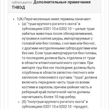
Дополнительные примечания
субпродукты:
ТНВЭД
1(А) Перечисленные ниже термины означают:
(а) "туши крупного рогатого скота" в
субпозициях 0201 10 и 0202 10 – целые туши
забитых животных после обескровливания,
нутровки и снятия шкуры, импортируемые с
головой или без головы, с ногами или без ног,
с другими неотделенными субпродуктами или
без них. Если туши импортируются без головы,
то последняя должна быть отделена от туши
в области атлантозатылочного сустава. При
импорте туш без ног последние должны быть
отрублены в области запястно-пястного или
заплюсне-плюсневого сустава; "туша" должна
включать переднюю часть туши со всеми
костями и зарезом, причем шейная часть и
реберный край лопаточной части должны
насчитывать более 10 пар ребер;
(б) "полутуши крупного рогатого скота" в
субпозициях 0201 10 и 0202 10 –продукт,