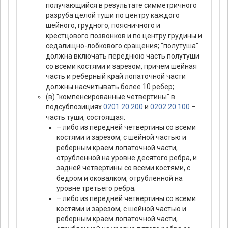
получающийся в результате симметричного
разруба целой туши по центру каждого
шейного, грудного, поясничного и
крестцового позвонков и по центру грудины и
седалищно-лобкового сращения; "полутуша"
должна включать переднюю часть полутуши
со всеми костями и зарезом, причем шейная
часть и реберный край лопаточной части
должны насчитывать более 10 ребер;
(в) "компенсированные четвертины" в
подсубпозициях
0201 20 200
и
0202 20 100
–
часть туши, состоящая:
– либо из передней четвертины со всеми
костями и зарезом, с шейной частью и
реберным краем лопаточной части,
отрубленной на уровне десятого ребра, и
задней четвертины со всеми костями, с
бедром и оковалком, отрубленной на
уровне третьего ребра;
– либо из передней четвертины со всеми
костями и зарезом, с шейной частью и
реберным краем лопаточной части,