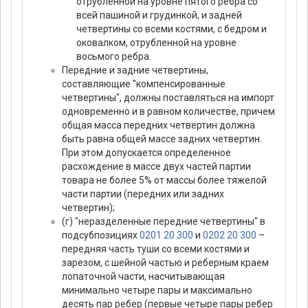
отрубленной на уровне пятого ребра со
всей пашиной и грудинкой, и задней
четвертины со всеми костями, с бедром и
оковалком, отрубленной на уровне
восьмого ребра.
Передние и задние четвертины,
составляющие "компенсированные
четвертины", должны поставляться на импорт
одновременно и в равном количестве, причем
общая масса передних четвертин должна
быть равна общей массе задних четвертин.
При этом допускается определенное
расхождение в массе двух частей партии
товара не более 5% от массы более тяжелой
части партии (передних или задних
четвертин);
(г) "неразделенные передние четвертины" в
подсубпозициях
0201 20 300
и
0202 20 300
–
передняя часть туши со всеми костями и
зарезом, с шейной частью и реберным краем
лопаточной части, насчитывающая
минимально четыре пары и максимально
десять пар ребер (первые четыре пары ребер