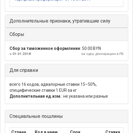
Дополнительные признаки, утратившие силу
Сборы
Сбор за таможенное оформление
:
50.00 BYN
с 01.01.2018
за одну декларацию в РБ
Для справки
всего 16 кодов, адвалорные ставки 15–50%,
специфические ставки 1 EUR за кг
Дополнительная ед.изм.
: не указана или разные
Специальные пошлины
Страна
Код и наим.
Срок
Ставка
П