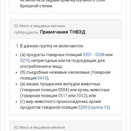
не включать задний край мускульного слоя
брюшной стенки.
02 Мясо и пищевые мясные
Примечания ТНВЭД
субпродукты:
В данную группу не включаются:
(а) продукты товарных позиций
0201
-
0208
или
0210
, непригодные или не подходящие для
употребления в пищу;
(б) съедобные неживые насекомые (товарная
позиция
0410
);
(в) кишки, пузыри или желудки животных
(товарная позиция 0504) или кровь животных
(товарная позиция
0511
или
3002
); или
(г) жир животного происхождения, кроме
продуктов товарной позиции
0209
(
группа 15
).
02 Мясо и пищевые мясные