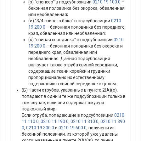
(з) "спенсер" в подсубпозиции
0210 19 100 0
–
беконная половинка без окорока, обваленная
или необваленная;
(и) "3/4 свиного бока" в подсубпозиции
0210
19 200 0
– беконная половинка без переднего
края, обваленная или необваленная;
(к) "свиная серединка" в подсубпозиции
0210
19 200 0
– беконная половинка без окорока и
переднего края, обваленная или
необваленная. Данная подсубпозиция
включает также отруба свиной серединки,
содержащие ткани корейки и грудинки
пропорционально их естественному
содержанию в свиной серединке в целом.
(Б) Части отрубов, указанные в пункте 2(А)(е),
попадают в одни и те же подсубпозиции только в
том случае, если они содержат шкуру и
подкожный жир.
Если отруба, попадающие в подсубпозиции
0210
11 110 0
,
0210 11 190 0
,
0210 11 310 0
,
0210 11 390
0
,
0210 19 300 0
и
0210 19 600 0
, получены из
беконной половинки, из которой уже удалены
кости, названные в пункте 2(А)(ж), то линии