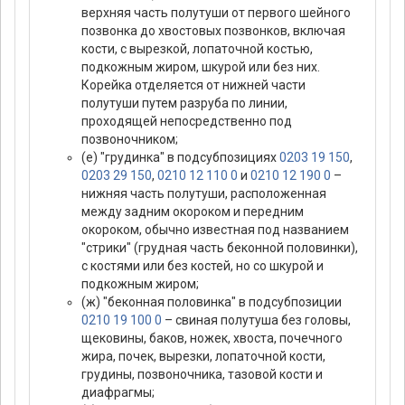
верхняя часть полутуши от первого шейного
позвонка до хвостовых позвонков, включая
кости, с вырезкой, лопаточной костью,
подкожным жиром, шкурой или без них.
Корейка отделяется от нижней части
полутуши путем разруба по линии,
проходящей непосредственно под
позвоночником;
(е) "грудинка" в подсубпозициях
0203 19 150
,
0203 29 150
,
0210 12 110 0
и
0210 12 190 0
–
нижняя часть полутуши, расположенная
между задним окороком и передним
окороком, обычно известная под названием
"стрики" (грудная часть беконной половинки),
с костями или без костей, но со шкурой и
подкожным жиром;
(ж) "беконная половинка" в подсубпозиции
0210 19 100 0
– свиная полутуша без головы,
щековины, баков, ножек, хвоста, почечного
жира, почек, вырезки, лопаточной кости,
грудины, позвоночника, тазовой кости и
диафрагмы;