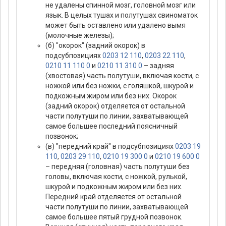
не удалены спинной мозг, головной мозг или
язык. В целых тушах и полутушах свиноматок
может быть оставлено или удалено вымя
(молочные железы);
(б) "окорок" (задний окорок) в
подсубпозициях
0203 12 110
,
0203 22 110
,
0210 11 110 0
и
0210 11 310 0
– задняя
(хвостовая) часть полутуши, включая кости, с
ножкой или без ножки, с голяшкой, шкурой и
подкожным жиром или без них. Окорок
(задний окорок) отделяется от остальной
части полутуши по линии, захватывающей
самое большее последний поясничный
позвонок;
(в) "передний край" в подсубпозициях
0203 19
110
,
0203 29 110
,
0210 19 300 0
и
0210 19 600 0
– передняя (головная) часть полутуши без
головы, включая кости, с ножкой, рулькой,
шкурой и подкожным жиром или без них.
Передний край отделяется от остальной
части полутуши по линии, захватывающей
самое большее пятый грудной позвонок.