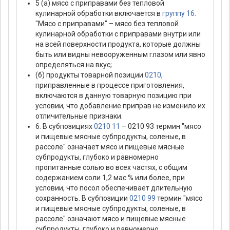
5 (а) мясо с приправами без тепловой
кулинарной обработки включается в
группу 16
.
"Мясо с приправами" – мясо без тепловой
кулинарной обработки с приправами внутри или
на всей поверхности продукта, которые должны
быть или видны невооруженным глазом или явно
определяться на вкус;
(б) продукты товарной позиции
0210
,
приправленные в процессе приготовления,
включаются в данную товарную позицию при
условии, что добавление приправ не изменило их
отличительные признаки.
6. В субпозициях
0210 11
– 0210 93 термин "мясо
и пищевые мясные субпродукты, соленые, в
рассоле" означает мясо и пищевые мясные
субпродукты, глубоко и равномерно
пропитанные солью во всех частях, с общим
содержанием соли 1,2 мас.% или более, при
условии, что посол обеспечивает длительную
сохранность. В субпозиции
0210 99
термин "мясо
и пищевые мясные субпродукты, соленые, в
рассоле" означают мясо и пищевые мясные
субпродукты, глубоко и равномерно