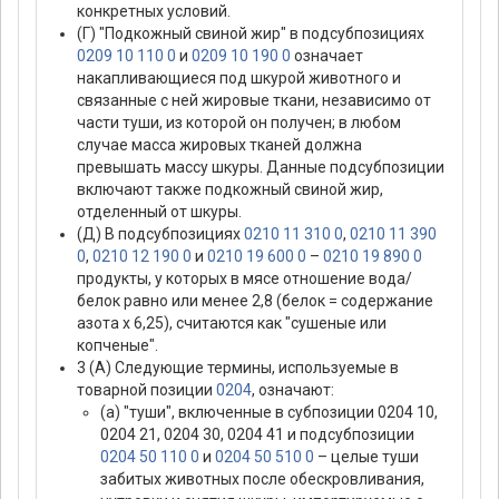
конкретных условий.
(Г) "Подкожный свиной жир" в подсубпозициях
0209 10 110 0
и
0209 10 190 0
означает
накапливающиеся под шкурой животного и
связанные с ней жировые ткани, независимо от
части туши, из которой он получен; в любом
случае масса жировых тканей должна
превышать массу шкуры. Данные подсубпозиции
включают также подкожный свиной жир,
отделенный от шкуры.
(Д) В подсубпозициях
0210 11 310 0
,
0210 11 390
0
,
0210 12 190 0
и
0210 19 600 0
–
0210 19 890 0
продукты, у которых в мясе отношение вода/
белок равно или менее 2,8 (белок = содержание
азота х 6,25), считаются как "сушеные или
копченые".
3 (А) Следующие термины, используемые в
товарной позиции
0204
, означают:
(а) "туши", включенные в субпозиции 0204 10,
0204 21, 0204 30, 0204 41 и подсубпозиции
0204 50 110 0
и
0204 50 510 0
– целые туши
забитых животных после обескровливания,