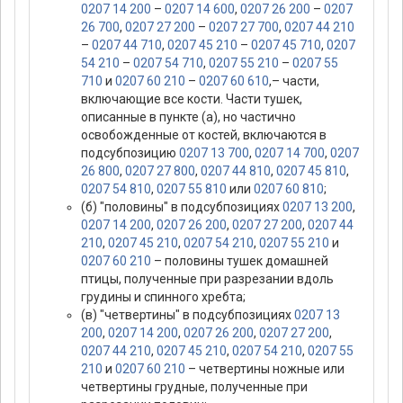
0207 14 200
–
0207 14 600
,
0207 26 200
–
0207
26 700
,
0207 27 200
–
0207 27 700
,
0207 44 210
–
0207 44 710
,
0207 45 210
–
0207 45 710
,
0207
54 210
–
0207 54 710
,
0207 55 210
–
0207 55
710
и
0207 60 210
–
0207 60 610
,– части,
включающие все кости. Части тушек,
описанные в пункте (а), но частично
освобожденные от костей, включаются в
подсубпозицию
0207 13 700
,
0207 14 700
,
0207
26 800
,
0207 27 800
,
0207 44 810
,
0207 45 810
,
0207 54 810
,
0207 55 810
или
0207 60 810
;
(б) "половины" в подсубпозициях
0207 13 200
,
0207 14 200
,
0207 26 200
,
0207 27 200
,
0207 44
210
,
0207 45 210
,
0207 54 210
,
0207 55 210
и
0207 60 210
– половины тушек домашней
птицы, полученные при разрезании вдоль
грудины и спинного хребта;
(в) "четвертины" в подсубпозициях
0207 13
200
,
0207 14 200
,
0207 26 200
,
0207 27 200
,
0207 44 210
,
0207 45 210
,
0207 54 210
,
0207 55
210
и
0207 60 210
– четвертины ножные или
четвертины грудные, полученные при