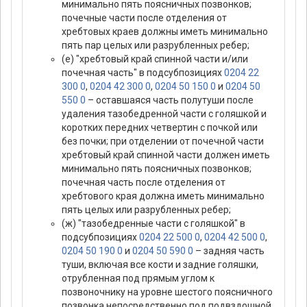
минимально пять поясничных позвонков;
почечные части после отделения от
хребтовых краев должны иметь минимально
пять пар целых или разрубленных ребер;
(е) "хребтовый край спинной части и/или
почечная часть" в подсубпозициях
0204 22
300 0
,
0204 42 300 0
,
0204 50 150 0
и
0204 50
550 0
– оставшаяся часть полутуши после
удаления тазобедренной части с голяшкой и
коротких передних четвертин с почкой или
без почки; при отделении от почечной части
хребтовый край спинной части должен иметь
минимально пять поясничных позвонков;
почечная часть после отделения от
хребтового края должна иметь минимально
пять целых или разрубленных ребер;
(ж) "тазобедренные части с голяшкой" в
подсубпозициях
0204 22 500 0
,
0204 42 500 0
,
0204 50 190 0
и
0204 50 590 0
– задняя часть
туши, включая все кости и задние голяшки,
отрубленная под прямым углом к
позвоночнику на уровне шестого поясничного
позвонка непосредственно под подвздошной