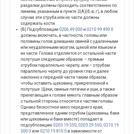
разделки должны проходить соответственно по
линиям, указанным в пункте 2(А)(б, в, г); в любом
случае эти отруба или их части должны
содержать кости.
(В) Подсубпозиции
0206 49 000
и
0210 99 490 0
должны включать, в частности, головы или
половины голов домашних свиней с удаленными
или неудаленными мозгом, щекой или языком и
их части. Голова отделяется от остальной части
полутуши следующим образом: – прямым
отрубом параллельно черепу; или – отрубом
параллельно черепу до уровня глаз и далее
наклонно к передней части таким образом,
чтобы оставить щековину, прикрепленной к
полутуше. Щеки, свиные пятачки и уши, а также
прилегающая к голове мякоть главным образом
с тыльной стороны относятся к частям головы.
Однако бескостное мясо переднего края,
представленное одним отрубом (щековины, баки
или щековины и баки вместе) попадает в
подсубпозицию
0203 19 550
,
0203 29 550
,
0210 19
500 0
или
0210 19 810 0
в зависимости от