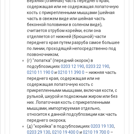
Верхняя (спинная) часть переднего края,
содержащая или не содержащая лопаточную
кость с прикрепленными мышцами (шейная
часть в свежем виде или шейная часть
беконной половинки в соленом виде),
считается отрубом корейки, если она
отделяется от нижней (брюшной) части
переднего края путем разруба самое большее
по линии, проходящей непосредственно под
позвоночником;
(г) "лопатка" (передний окорок) в
подсубпозициях
0203 12 190
,
0203 22 190
,
0210 11 190 0
и
0210 11 390 0
– нижняя часть
переднего края, содержащая или не
содержащая лопаточную кость с
прикрепленными мышцами, включая кости, с
рулькой, шкурой и подкожным жиром или без
них. Лопаточная кость с прикрепленными
мышцами, импортируемая отдельно,
относится к данной подсубпозиции как часть
переднего окорока;
(д) "корейка" в подсубпозициях
0203 19 130
,
0203 29 130
,
0210 19 400 0
и
0210 19 700 0
–