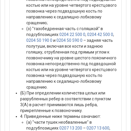
костью или на уровне четвертого крестцового
позвонка через подвздошную кость по
направлению к седалищно-лобковому
сращению;
(з) "тазобедренная часть с голяшкой" в
подсубпозициях
0204 22 500 0
,
0204 42 500 0
,
0204 50 190 0
и
0204 50 590 0
– задняя часть
полутуши, включая все кости и заднюю
голяшку, отрубленная под прямым углом к
позвоночнику на уровне шестого поясничного
позвонка непосредственно под подвздошной
костью или на уровне четвертого крестцового
позвонка через подвздошную кость по
направлению к седалищно-лобковому
сращению.
(Б) При определении количества целых или
разрубленных ребер в соответствии с пунктом
3(А) в расчет принимаются лишь ребра,
прикрепленные к позвоночнику.
4. Приведенные ниже термины означают:
(а) "части тушек необваленные" в
подсубпозициях
0207 13 200
–
0207 13 600
,