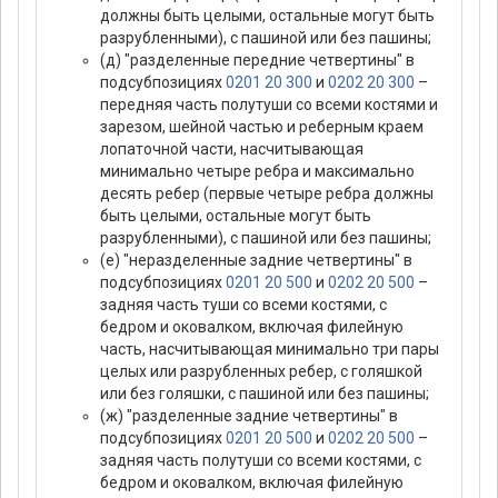
должны быть целыми, остальные могут быть
разрубленными), с пашиной или без пашины;
(д) "разделенные передние четвертины" в
подсубпозициях
0201 20 300
и
0202 20 300
–
передняя часть полутуши со всеми костями и
зарезом, шейной частью и реберным краем
лопаточной части, насчитывающая
минимально четыре ребра и максимально
десять ребер (первые четыре ребра должны
быть целыми, остальные могут быть
разрубленными), с пашиной или без пашины;
(е) "неразделенные задние четвертины" в
подсубпозициях
0201 20 500
и
0202 20 500
–
задняя часть туши со всеми костями, с
бедром и оковалком, включая филейную
часть, насчитывающая минимально три пары
целых или разрубленных ребер, с голяшкой
или без голяшки, с пашиной или без пашины;
(ж) "разделенные задние четвертины" в
подсубпозициях
0201 20 500
и
0202 20 500
–
задняя часть полутуши со всеми костями, с
бедром и оковалком, включая филейную