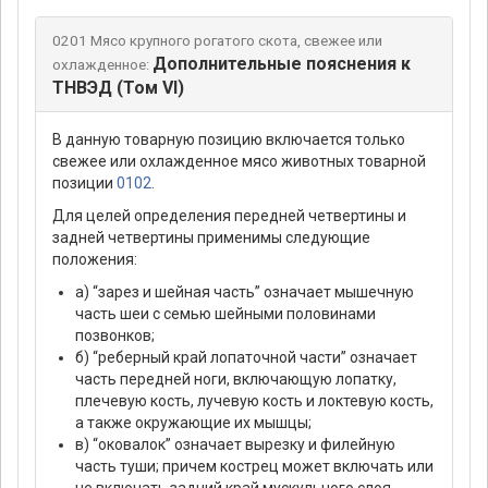
0201 Мясо крупного рогатого скота, свежее или
Дополнительные пояснения к
охлажденное:
ТНВЭД (Том VI)
В данную товарную позицию включается только
свежее или охлажденное мясо животных товарной
позиции
0102
.
Для целей определения передней четвертины и
задней четвертины применимы следующие
положения:
а) “зарез и шейная часть” означает мышечную
часть шеи с семью шейными половинами
позвонков;
б) “реберный край лопаточной части” означает
часть передней ноги, включающую лопатку,
плечевую кость, лучевую кость и локтевую кость,
а также окружающие их мышцы;
в) “оковалок” означает вырезку и филейную
часть туши; причем кострец может включать или