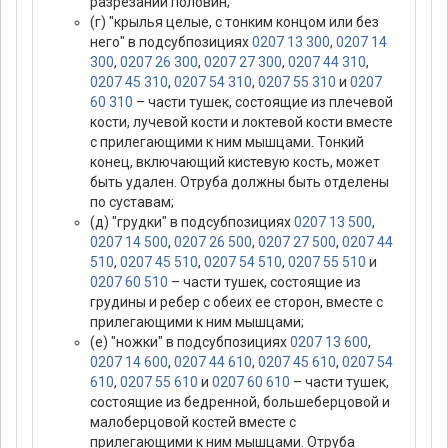
разрезании половин;
(г) "крылья целые, с тонким концом или без
него" в подсубпозициях
0207 13 300
,
0207 14
300
,
0207 26 300
,
0207 27 300
,
0207 44 310
,
0207 45 310
,
0207 54 310
,
0207 55 310
и
0207
60 310
– части тушек, состоящие из плечевой
кости, лучевой кости и локтевой кости вместе
с прилегающими к ним мышцами. Тонкий
конец, включающий кистевую кость, может
быть удален. Отруба должны быть отделены
по суставам;
(д) "грудки" в подсубпозициях
0207 13 500
,
0207 14 500
,
0207 26 500
,
0207 27 500
,
0207 44
510
,
0207 45 510
,
0207 54 510
,
0207 55 510
и
0207 60 510
– части тушек, состоящие из
грудины и ребер с обеих ее сторон, вместе с
прилегающими к ним мышцами;
(е) "ножки" в подсубпозициях
0207 13 600
,
0207 14 600
,
0207 44 610
,
0207 45 610
,
0207 54
610
,
0207 55 610
и
0207 60 610
– части тушек,
состоящие из бедренной, большеберцовой и
малоберцовой костей вместе с
прилегающими к ним мышцами. Отруба