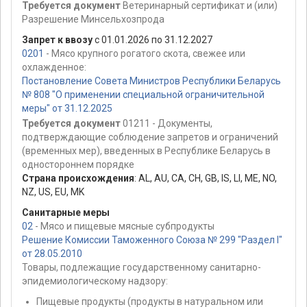
Требуется документ
Ветеринарный сертификат и (или)
Разрешение Минсельхозпрода
Запрет к ввозу
с 01.01.2026 по 31.12.2027
0201
- Мясо крупного рогатого скота, свежее или
охлажденное:
Постановление Совета Министров Республики Беларусь
№ 808 "О применении специальной ограничительной
меры" от 31.12.2025
Требуется документ
01211 - Документы,
подтверждающие соблюдение запретов и ограничений
(временных мер), введенных в Республике Беларусь в
одностороннем порядке
Страна происхождения
:
AL
,
AU
,
CA
,
CH
,
GB
,
IS
,
LI
,
ME
,
NO
,
NZ
,
US
,
EU
,
MK
Санитарные меры
02
- Мясо и пищевые мясные субпродукты
Решение Комиссии Таможенного Союза № 299 "Раздел I"
от 28.05.2010
Товары, подлежащие государственному санитарно-
эпидемиологическому надзору:
Пищевые продукты (продукты в натуральном или