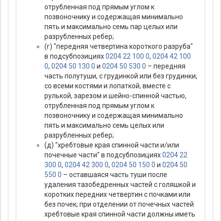
отрубленная под прямым углом к
позвоночнику и содержащая минимально
пять и максимально семь пар целых или
разрубленных ребер;
(г) "передняя четвертина короткого разруба"
в подсубпозициях
0204 22 100 0
,
0204 42 100
0
,
0204 50 130 0
и
0204 50 530 0
– передняя
часть полутуши, с грудинкой или без грудинки,
со всеми костями и лопаткой, вместе с
рулькой, зарезом и шейно-спинной частью,
отрубленная под прямым углом к
позвоночнику и содержащая минимально
пять и максимально семь целых или
разрубленных ребер;
(д) "хребтовые края спинной части и/или
почечные части" в подсубпозициях
0204 22
300 0
,
0204 42 300 0
,
0204 50 150 0
и
0204 50
550 0
– оставшаяся часть туши после
удаления тазобедренных частей с голяшкой и
коротких передних четвертин с почками или
без почек; при отделении от почечных частей
хребтовые края спинной части должны иметь