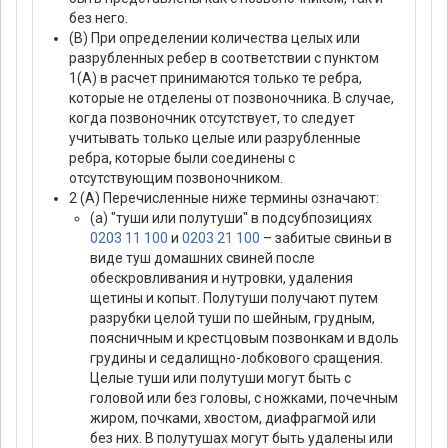
без него.
(В) При определении количества целых или
разрубленных ребер в соответствии с пунктом
1(А) в расчет принимаются только те ребра,
которые не отделены от позвоночника. В случае,
когда позвоночник отсутствует, то следует
учитывать только целые или разрубленные
ребра, которые были соединены с
отсутствующим позвоночником.
2 (А) Перечисленные ниже термины означают:
(а) "туши или полутуши" в подсубпозициях
0203 11 100
и
0203 21 100
– забитые свиньи в
виде туш домашних свиней после
обескровливания и нутровки, удаления
щетины и копыт. Полутуши получают путем
разрубки целой туши по шейным, грудным,
поясничным и крестцовым позвонкам и вдоль
грудины и седалищно-лобкового сращения.
Целые туши или полутуши могут быть с
головой или без головы, с ножками, почечным
жиром, почками, хвостом, диафрагмой или
без них. В полутушах могут быть удалены или