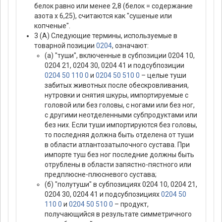
белок равно или менее 2,8 (белок = содержание
азота х 6,25), считаются как "сушеные или
копченые".
3 (А) Следующие термины, используемые в
товарной позиции
0204
, означают:
(а) "туши", включенные в субпозиции 0204 10,
0204 21, 0204 30, 0204 41 и подсубпозиции
0204 50 110 0
и
0204 50 510 0
– целые туши
забитых животных после обескровливания,
нутровки и снятия шкуры, импортируемые с
головой или без головы, с ногами или без ног,
с другими неотделенными субпродуктами или
без них. Если туши импортируются без головы,
то последняя должна быть отделена от туши
в области атлантозатылочного сустава. При
импорте туш без ног последние должны быть
отрублены в области запястно-пястного или
предплюсне-плюсневого сустава;
(б) "полутуши" в субпозициях 0204 10, 0204 21,
0204 30, 0204 41 и подсубпозициях
0204 50
110 0
и
0204 50 510 0
– продукт,
получающийся в результате симметричного