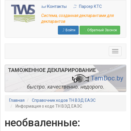
Перейти
Контакты
Парсер КТС
к
основному
Система, созданная декларантами для
содержанию
декларантов
Войти
Обратный Звонок
ТАМОЖЕННОЕ ДЕКЛАРИРОВАНИЕ
TamDoc.by
быстро. качественно. недорого.
Главная
Справочник кодов ТН ВЭД ЕАЭС
Информация о коде ТН ВЭД ЕАЭС
необваленные: