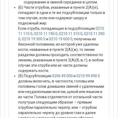
содержанию в свиной серединке в целом.
(Б) Части отрубов, указанные в пункте 2(А)(е),
попадают в одни и те же подсубпозиции только в
том случае, если они содержат шкуру и
подкожный жир.
Если отруба, попадающие в подсубпозиции
0210
11 110 0
,
0210 11 190 0
,
0210 11 310 0
,
0210 11 390
0
,
0210 19 300 0
и
0210 19 600 0
, получены из
беконной половинки, из которой уже удалены
кости, названные в пункте 2(А)(ж), то линии
разделки должны проходить соответственно по
линиям, указанным в пункте 2(А)(б, в, г); в любом
случае эти отруба или их части должны
содержать кости.
(В) Подсубпозиции
0206 49 000
и
0210 99 490 0
должны включать, в частности, головы или
половины голов домашних свиней с удаленными
или неудаленными мозгом, щекой или языком и
их части. Голова отделяется от остальной части
полутуши следующим образом: – прямым
отрубом параллельно черепу; или – отрубом
параллельно черепу до уровня глаз и далее