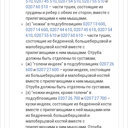
510
,
0207 45 510
,
0207 54 510
,
0207 55 510
и
0207 60 510
– части тушек, состоящие из
грудины и ребер с обеих ее сторон, вместе с
прилегающими к ним мышцами;
(е) "ножки" в подсубпозициях
0207 13 600
,
0207 14 600
,
0207 44 610
,
0207 45 610
,
0207 54
610
,
0207 55 610
и
0207 60 610
– части тушек,
состоящие из бедренной, большеберцовой и
малоберцовой костей вместе с
прилегающими к ним мышцами. Отруба
должны быть отделены по суставам;
(ж) "голени индеек" в подсубпозициях
0207 26
600
и
0207 27 600
– куски индеек, состоящие
из большеберцовой и малоберцовой костей
вместе с прилегающими к ним мышцами.
Отруба должны быть отделены по суставам;
(з) "ножки индеек, кроме голени" в
подсубпозициях
0207 26 700
и
0207 27 700
–
куски индеек, состоящие из бедренной кости
вместе с прилегающими к ней мышцами или
из бедренной, большеберцовой и
малоберцовой костей вместе с
прилегающими к ним мышцами. Отруба