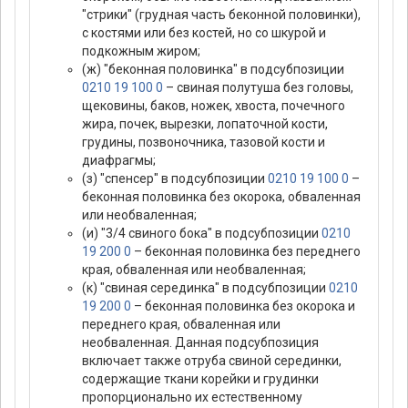
"стрики" (грудная часть беконной половинки),
с костями или без костей, но со шкурой и
подкожным жиром;
(ж) "беконная половинка" в подсубпозиции
0210 19 100 0
– свиная полутуша без головы,
щековины, баков, ножек, хвоста, почечного
жира, почек, вырезки, лопаточной кости,
грудины, позвоночника, тазовой кости и
диафрагмы;
(з) "спенсер" в подсубпозиции
0210 19 100 0
–
беконная половинка без окорока, обваленная
или необваленная;
(и) "3/4 свиного бока" в подсубпозиции
0210
19 200 0
– беконная половинка без переднего
края, обваленная или необваленная;
(к) "свиная серединка" в подсубпозиции
0210
19 200 0
– беконная половинка без окорока и
переднего края, обваленная или
необваленная. Данная подсубпозиция
включает также отруба свиной серединки,
содержащие ткани корейки и грудинки
пропорционально их естественному