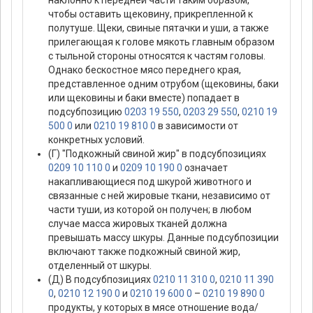
наклонно к передней части таким образом,
чтобы оставить щековину, прикрепленной к
полутуше. Щеки, свиные пятачки и уши, а также
прилегающая к голове мякоть главным образом
с тыльной стороны относятся к частям головы.
Однако бескостное мясо переднего края,
представленное одним отрубом (щековины, баки
или щековины и баки вместе) попадает в
подсубпозицию
0203 19 550
,
0203 29 550
,
0210 19
500 0
или
0210 19 810 0
в зависимости от
конкретных условий.
(Г) "Подкожный свиной жир" в подсубпозициях
0209 10 110 0
и
0209 10 190 0
означает
накапливающиеся под шкурой животного и
связанные с ней жировые ткани, независимо от
части туши, из которой он получен; в любом
случае масса жировых тканей должна
превышать массу шкуры. Данные подсубпозиции
включают также подкожный свиной жир,
отделенный от шкуры.
(Д) В подсубпозициях
0210 11 310 0
,
0210 11 390
0
,
0210 12 190 0
и
0210 19 600 0
–
0210 19 890 0
продукты, у которых в мясе отношение вода/