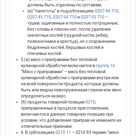
должны быть отделены по суставам;
(и) "палетоты" в подсубпозициях
0207 44 710
,
0207 45 710
,
0207 54 710
и
0207 55 710
–
тушки, ощипанные и полностью потрошеные,
без головы и плюсен ног, после удаления
скелетных костей (грудной кости, ребер,
позвоночника и крестца), но с сохранением
бедренных костей, берцовых костей и
плечевых костей.
5 (а) мясо с приправами без тепловой
кулинарной обработки включается в
группу 16
.
"Мясо с приправами" – мясо без тепловой
кулинарной обработки с приправами внутри или
на всей поверхности продукта, которые должны
быть или видны невооруженным глазом или явно
определяться на вкус;
(б) продукты товарной позиции
0210
,
приправленные в процессе приготовления,
включаются в данную товарную позицию при
условии, что добавление приправ не изменило их
отличительные признаки.
6. В субпозициях
0210 11
– 0210 93 термин "мясо