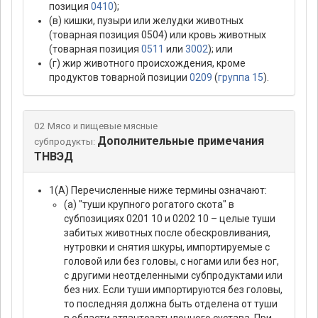
позиция
0410
);
(в) кишки, пузыри или желудки животных
(товарная позиция 0504) или кровь животных
(товарная позиция
0511
или
3002
); или
(г) жир животного происхождения, кроме
продуктов товарной позиции
0209
(
группа 15
).
02 Мясо и пищевые мясные
Дополнительные примечания
субпродукты:
ТНВЭД
1(А) Перечисленные ниже термины означают:
(а) "туши крупного рогатого скота" в
субпозициях 0201 10 и 0202 10 – целые туши
забитых животных после обескровливания,
нутровки и снятия шкуры, импортируемые с
головой или без головы, с ногами или без ног,
с другими неотделенными субпродуктами или
без них. Если туши импортируются без головы,
то последняя должна быть отделена от туши