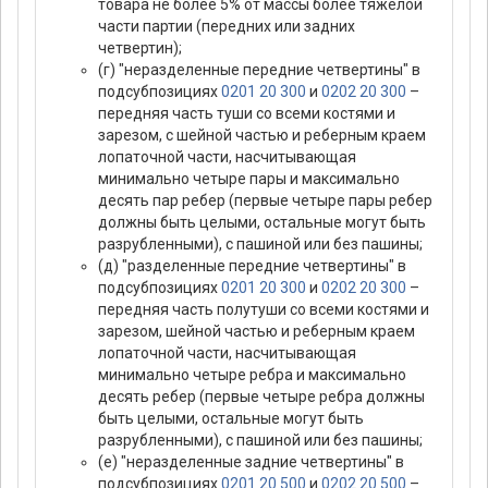
товара не более 5% от массы более тяжелой
части партии (передних или задних
четвертин);
(г) "неразделенные передние четвертины" в
подсубпозициях
0201 20 300
и
0202 20 300
–
передняя часть туши со всеми костями и
зарезом, с шейной частью и реберным краем
лопаточной части, насчитывающая
минимально четыре пары и максимально
десять пар ребер (первые четыре пары ребер
должны быть целыми, остальные могут быть
разрубленными), с пашиной или без пашины;
(д) "разделенные передние четвертины" в
подсубпозициях
0201 20 300
и
0202 20 300
–
передняя часть полутуши со всеми костями и
зарезом, шейной частью и реберным краем
лопаточной части, насчитывающая
минимально четыре ребра и максимально
десять ребер (первые четыре ребра должны
быть целыми, остальные могут быть
разрубленными), с пашиной или без пашины;
(е) "неразделенные задние четвертины" в
подсубпозициях
0201 20 500
и
0202 20 500
–