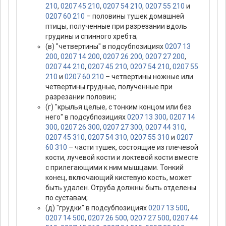
210
,
0207 45 210
,
0207 54 210
,
0207 55 210
и
0207 60 210
– половины тушек домашней
птицы, полученные при разрезании вдоль
грудины и спинного хребта;
(в) "четвертины" в подсубпозициях
0207 13
200
,
0207 14 200
,
0207 26 200
,
0207 27 200
,
0207 44 210
,
0207 45 210
,
0207 54 210
,
0207 55
210
и
0207 60 210
– четвертины ножные или
четвертины грудные, полученные при
разрезании половин;
(г) "крылья целые, с тонким концом или без
него" в подсубпозициях
0207 13 300
,
0207 14
300
,
0207 26 300
,
0207 27 300
,
0207 44 310
,
0207 45 310
,
0207 54 310
,
0207 55 310
и
0207
60 310
– части тушек, состоящие из плечевой
кости, лучевой кости и локтевой кости вместе
с прилегающими к ним мышцами. Тонкий
конец, включающий кистевую кость, может
быть удален. Отруба должны быть отделены
по суставам;
(д) "грудки" в подсубпозициях
0207 13 500
,
0207 14 500
,
0207 26 500
,
0207 27 500
,
0207 44