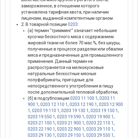
замороженное, в отношении которого
установлена тарифная квота, при наличии
лицензии, выданной компетентным органом.
2. В товарной позиции
0203
:
(а) термин "тримминг" означает небольшие
кусочки бескостного мяса с содержанием
жировой ткани не более 70 мас.%, без шкуры,
полученные в процессе разделки или обвалки
мяса и предназначенные для промышленного
применения. Данный термин не
распространяется на мелкокусковые
натуральные бескостные мясные
полуфабрикаты, пригодные для
непосредственного употребления в пищу
после дополнительной тепловой обработки;
(б) в подсубпозиции
0203 11 100 1
,
0203 11
900 1
,
0203 12 110 1
,
0203 12 190 1
,
0203 12 900
1
,
0203 19 110 1
,
0203 19 130 1
,
0203 19 150 1
,
0203 19 550 1
,
0203 19 590 1
,
0203 19 900 1
,
0203 21 100 1
,
0203 21 900 1
,
0203 22 110 1
,
0203 22 190 1
,
0203 22 900 1
,
0203 29 110 1
,
0203 29 130 1
,
0203 29 150 1
,
0203 29 550 1
,