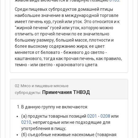
живом виде включается в товарную позицию
0105
.
Среди пищевых субпродуктов домашней птицы
наибольшее значение в международной торговле
имеет печень кур, гусей или уток. Это относится и к
"жирной печени" гусей или уток, которую можно
отличить от прочей печени по ее значительно
большему размеру, большей массе, плотности и
более высокому содержанию жира; ее цвет
меняется от беловато - бежевого до светло -
каштанового, тогда как прочая печень, как правило,
темно - или светло - красноватого цвета.
02 Мясо и пищевые мясные
Примечания ТНВЭД
субпродукты:
В данную группу не включаются:
(а) продукты товарных позиций
0201
-
0208
или
0210
, непригодные или не подходящие для
употребления в пищу;
(б) съедобные неживые насекомые (товарная