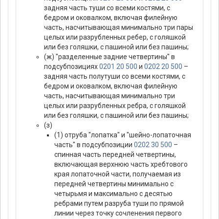
задняя часть туши со всеми костями, с
бедром и оковалком, включая филейную
часть, насчитывающая минимально три пары
целых или разрубленных ребер, с голяшкой
или без голяшки, с пашиной или без пашины;
(ж) "разделенные задние четвертины" в
подсубпозициях
0201 20 500
и
0202 20 500
–
задняя часть полутуши со всеми костями, с
бедром и оковалком, включая филейную
часть, насчитывающая минимально три
целых или разрубленных ребра, с голяшкой
или без голяшки, с пашиной или без пашины;
(з)
(1) отруба "лопатка" и "шейно-лопаточная
часть" в подсубпозиции
0202 30 500
–
спинная часть передней четвертины,
включающая верхнюю часть хребтового
края лопаточной части, получаемая из
передней четвертины минимально с
четырьмя и максимально с десятью
ребрами путем разруба туши по прямой
линии через точку сочленения первого