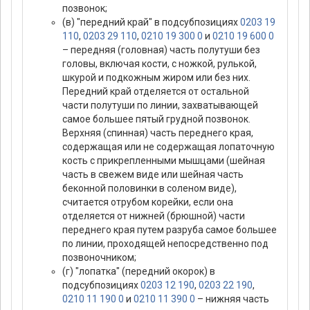
позвонок;
(в) "передний край" в подсубпозициях
0203 19
110
,
0203 29 110
,
0210 19 300 0
и
0210 19 600 0
– передняя (головная) часть полутуши без
головы, включая кости, с ножкой, рулькой,
шкурой и подкожным жиром или без них.
Передний край отделяется от остальной
части полутуши по линии, захватывающей
самое большее пятый грудной позвонок.
Верхняя (спинная) часть переднего края,
содержащая или не содержащая лопаточную
кость с прикрепленными мышцами (шейная
часть в свежем виде или шейная часть
беконной половинки в соленом виде),
считается отрубом корейки, если она
отделяется от нижней (брюшной) части
переднего края путем разруба самое большее
по линии, проходящей непосредственно под
позвоночником;
(г) "лопатка" (передний окорок) в
подсубпозициях
0203 12 190
,
0203 22 190
,
0210 11 190 0
и
0210 11 390 0
– нижняя часть