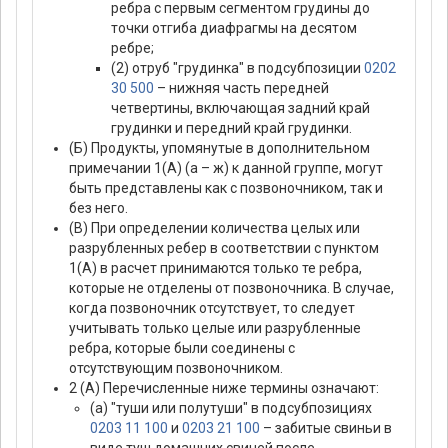
ребра с первым сегментом грудины до
точки отгиба диафрагмы на десятом
ребре;
(2) отруб "грудинка" в подсубпозиции
0202
30 500
– нижняя часть передней
четвертины, включающая задний край
грудинки и передний край грудинки.
(Б) Продукты, упомянутые в дополнительном
примечании 1(А) (а – ж) к данной группе, могут
быть представлены как с позвоночником, так и
без него.
(В) При определении количества целых или
разрубленных ребер в соответствии с пунктом
1(А) в расчет принимаются только те ребра,
которые не отделены от позвоночника. В случае,
когда позвоночник отсутствует, то следует
учитывать только целые или разрубленные
ребра, которые были соединены с
отсутствующим позвоночником.
2 (А) Перечисленные ниже термины означают:
(а) "туши или полутуши" в подсубпозициях
0203 11 100
и
0203 21 100
– забитые свиньи в