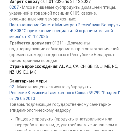
Запрет к ввозу
с 01.01.2026 по 31.12.2027
0207
- Мясо и пищевые субпродукты домашней птицы,
указанной в товарной позиции 0105, свежие,
охлажденные или замороженные:
Постановление Совета Министров Республики Беларусь
№ 808 "О применении специальной ограничительной
меры" от 31.12.2025
Требуется документ
01211 - Документы,
подтверждающие соблюдение запретов и ограничений
(временных мер), введенных в Республике Беларусь в
одностороннем порядке
Страна происхождения
:
AL
,
AU
,
CA
,
CH
,
GB
,
IS
,
LI
,
ME
,
NO
,
NZ
,
US
,
EU
,
MK
Санитарные меры
02
- Мясо и пищевые мясные субпродукты
Решение Комиссии Таможенного Союза № 299 "Раздел I"
от 28.05.2010
Товары, подлежащие государственному санитарно-
эпидемиологическому надзору:
Пищевые продукты (продукты в натуральном или
переработанном виде, употребляемые человеком в
пищу), в том числе полученные с использованием