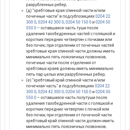
разрубленных ребер;
(д) "хребтовые края спинной части и/или
почечные части" в подсубпозициях
0204 22
300 0
,
0204 42 300 0
,
0204 50 150 0
и
0204 50
550 0
– оставшаяся часть туши после
удаления тазобедренных частей с голяшкой и
коротких передних четвертин с почками или
без почек; при отделении от почечных частей
хребтовые края спинной части должны иметь
минимально пять поясничных позвонков;
почечные части после отделения от
хребтовых краев должны иметь минимально
пять пар целых или разрубленных ребер;
(е) "хребтовый край спинной части и/или
почечная часть" в подсубпозициях
0204 22
300 0
,
0204 42 300 0
,
0204 50 150 0
и
0204 50
550 0
– оставшаяся часть полутуши после
удаления тазобедренной части с голяшкой и
коротких передних четвертин с почкой или
без почки; при отделении от почечной части
хребтовый край спинной части должен иметь
минимально пять поясничных позвонков;