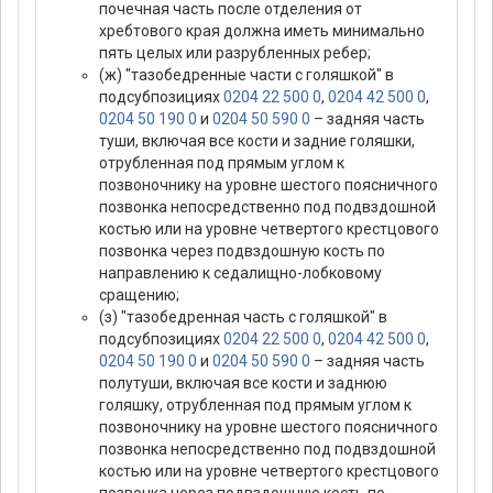
почечная часть после отделения от
хребтового края должна иметь минимально
пять целых или разрубленных ребер;
(ж) "тазобедренные части с голяшкой" в
подсубпозициях
0204 22 500 0
,
0204 42 500 0
,
0204 50 190 0
и
0204 50 590 0
– задняя часть
туши, включая все кости и задние голяшки,
отрубленная под прямым углом к
позвоночнику на уровне шестого поясничного
позвонка непосредственно под подвздошной
костью или на уровне четвертого крестцового
позвонка через подвздошную кость по
направлению к седалищно-лобковому
сращению;
(з) "тазобедренная часть с голяшкой" в
подсубпозициях
0204 22 500 0
,
0204 42 500 0
,
0204 50 190 0
и
0204 50 590 0
– задняя часть
полутуши, включая все кости и заднюю
голяшку, отрубленная под прямым углом к
позвоночнику на уровне шестого поясничного
позвонка непосредственно под подвздошной
костью или на уровне четвертого крестцового