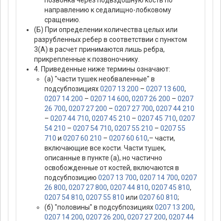
позвонка через подвздошную кость по
направлению к седалищно-лобковому
сращению.
(Б) При определении количества целых или
разрубленных ребер в соответствии с пунктом
3(А) в расчет принимаются лишь ребра,
прикрепленные к позвоночнику.
4. Приведенные ниже термины означают:
(а) "части тушек необваленные" в
подсубпозициях
0207 13 200
–
0207 13 600
,
0207 14 200
–
0207 14 600
,
0207 26 200
–
0207
26 700
,
0207 27 200
–
0207 27 700
,
0207 44 210
–
0207 44 710
,
0207 45 210
–
0207 45 710
,
0207
54 210
–
0207 54 710
,
0207 55 210
–
0207 55
710
и
0207 60 210
–
0207 60 610
,– части,
включающие все кости. Части тушек,
описанные в пункте (а), но частично
освобожденные от костей, включаются в
подсубпозицию
0207 13 700
,
0207 14 700
,
0207
26 800
,
0207 27 800
,
0207 44 810
,
0207 45 810
,
0207 54 810
,
0207 55 810
или
0207 60 810
;
(б) "половины" в подсубпозициях
0207 13 200
,
0207 14 200
,
0207 26 200
,
0207 27 200
,
0207 44