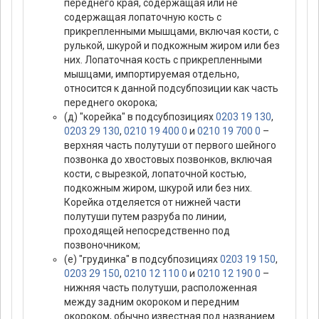
переднего края, содержащая или не
содержащая лопаточную кость с
прикрепленными мышцами, включая кости, с
рулькой, шкурой и подкожным жиром или без
них. Лопаточная кость с прикрепленными
мышцами, импортируемая отдельно,
относится к данной подсубпозиции как часть
переднего окорока;
(д) "корейка" в подсубпозициях
0203 19 130
,
0203 29 130
,
0210 19 400 0
и
0210 19 700 0
–
верхняя часть полутуши от первого шейного
позвонка до хвостовых позвонков, включая
кости, с вырезкой, лопаточной костью,
подкожным жиром, шкурой или без них.
Корейка отделяется от нижней части
полутуши путем разруба по линии,
проходящей непосредственно под
позвоночником;
(е) "грудинка" в подсубпозициях
0203 19 150
,
0203 29 150
,
0210 12 110 0
и
0210 12 190 0
–
нижняя часть полутуши, расположенная
между задним окороком и передним
окороком, обычно известная под названием