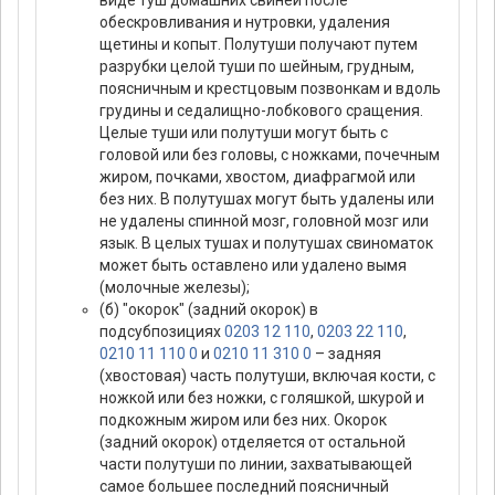
виде туш домашних свиней после
обескровливания и нутровки, удаления
щетины и копыт. Полутуши получают путем
разрубки целой туши по шейным, грудным,
поясничным и крестцовым позвонкам и вдоль
грудины и седалищно-лобкового сращения.
Целые туши или полутуши могут быть с
головой или без головы, с ножками, почечным
жиром, почками, хвостом, диафрагмой или
без них. В полутушах могут быть удалены или
не удалены спинной мозг, головной мозг или
язык. В целых тушах и полутушах свиноматок
может быть оставлено или удалено вымя
(молочные железы);
(б) "окорок" (задний окорок) в
подсубпозициях
0203 12 110
,
0203 22 110
,
0210 11 110 0
и
0210 11 310 0
– задняя
(хвостовая) часть полутуши, включая кости, с
ножкой или без ножки, с голяшкой, шкурой и
подкожным жиром или без них. Окорок
(задний окорок) отделяется от остальной
части полутуши по линии, захватывающей
самое большее последний поясничный