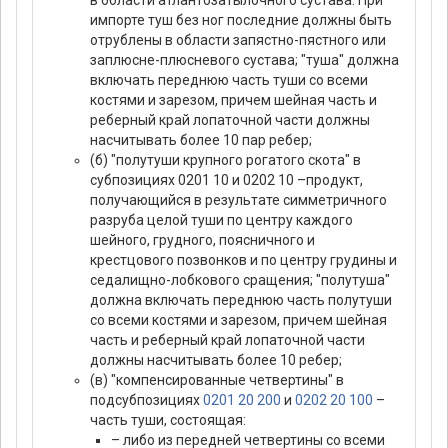
в области атлантозатылочного сустава. При
импорте туш без ног последние должны быть
отрублены в области запястно-пястного или
заплюсне-плюсневого сустава; "туша" должна
включать переднюю часть туши со всеми
костями и зарезом, причем шейная часть и
реберный край лопаточной части должны
насчитывать более 10 пар ребер;
(б) "полутуши крупного рогатого скота" в
субпозициях 0201 10 и 0202 10 –продукт,
получающийся в результате симметричного
разруба целой туши по центру каждого
шейного, грудного, поясничного и
крестцового позвонков и по центру грудины и
седалищно-лобкового сращения; "полутуша"
должна включать переднюю часть полутуши
со всеми костями и зарезом, причем шейная
часть и реберный край лопаточной части
должны насчитывать более 10 ребер;
(в) "компенсированные четвертины" в
подсубпозициях
0201 20 200
и
0202 20 100
–
часть туши, состоящая:
– либо из передней четвертины со всеми