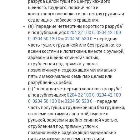
разруба целой туши по центру каждого
шейного, грудного, поясничного и
крестцового позвонков и по центру грудины и
седалищно- лобкового сращения;
(в) "передние четвертины короткого разруба"
в подсубпозициях
0204 22 100 0
,
0204 42 100
0
,
0204 50 130 0
и
0204 50 530 0
– передняя
часть туши, с грудинкой или без грудинки, со
всеми костями и лопатками, вместе с рулькой,
зарезом и шейно-спинной частью,
отрубленная под прямым углом к
позвоночнику и содержащая минимально
пять и максимально семь пар целых или
разрубленных ребер;
(г) "передняя четвертина короткого разруба"
в подсубпозициях
0204 22 100 0
,
0204 42 100
0
,
0204 50 130 0
и
0204 50 530 0
– передняя
часть полутуши, с грудинкой или без грудинки,
со всеми костями и лопаткой, вместе с
рулькой, зарезом и шейно-спинной частью,
отрубленная под прямым углом к
позвоночнику и содержащая минимально
пять и максимально семь целых или