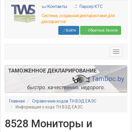
Перейти
Контакты
Парсер КТС
к
основному
Система, созданная декларантами для
содержанию
декларантов
Войти
Обратный Звонок
ТАМОЖЕННОЕ ДЕКЛАРИРОВАНИЕ
TamDoc.by
быстро. качественно. недорого.
Главная
Справочник кодов ТН ВЭД ЕАЭС
Информация о коде ТН ВЭД ЕАЭС
8528 Мониторы и