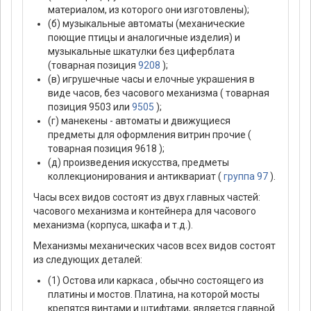
материалом, из которого они изготовлены);
(б) музыкальные автоматы (механические
поющие птицы и аналогичные изделия) и
музыкальные шкатулки без циферблата
(товарная позиция
9208
);
(в) игрушечные часы и елочные украшения в
виде часов, без часового механизма ( товарная
позиция 9503 или
9505
);
(г) манекены - автоматы и движущиеся
предметы для оформления витрин прочие (
товарная позиция 9618 );
(д) произведения искусства, предметы
коллекционирования и антиквариат (
группа 97
).
Часы всех видов состоят из двух главных частей:
часового механизма и контейнера для часового
механизма (корпуса, шкафа и т.д.).
Механизмы механических часов всех видов состоят
из следующих деталей:
(1) Остова или каркаса , обычно состоящего из
платины и мостов. Платина, на которой мосты
крепятся винтами и штифтами, является главной