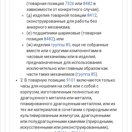
(товарная позиция
7326
или
8482
в
зависимости от конкретного случая);
(д) изделия товарной позиции
8412
,
сконструированные для работы без
анкерного механизма;
(е) подшипники шариковые (товарная
позиция
8482
); или
(ж) изделия
группы 85
, еще не собранные
вместе или с другими компонентами в
часовые механизмы или в изделия,
предназначенные для использования
исключительно или главным образом как
части таких механизмов (
группа 85
).
2. В товарную позицию
9101
включаются только
часы для ношения на себе или с собой с
корпусом, изготовленным полностью из
драгоценного металла или металла,
плакированного драгоценным металлом, или из
тех же материалов в сочетании с природным или
культивированным жемчугом, драгоценными
или полудрагоценными камнями (природными,
искусственными или реконструированными),