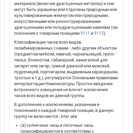
материала (включая драгоценные металлы) и они
могут быть украшены или отделаны природным или
культивированным жемчугом или природными,
искусственными или реконструированными
драгоценными или полудрагоценными камнями (см.
пояснения к товарным позициям
9111
и
9112
).
Классификация часов всех видов,
скомбинированных с каким - либо другим объектом
(предметом мебели, лампой, чернильницей, пресс -
папье, блокнотом, табакеркой, зажигалкой для
сигарет или сигар, сумкой дамской или мужской,
пудреницей, портсигаром, выдвижным карандашом,
тростью и т.д.), регулируется Основными правилами
интерпретации Номенклатуры. Простое введение
встроенного освещения не влечет исключения
часов всех видов из данной группы.
В дополнение к исключениям, указанным в
пояснениях к каждой товарной позиции, в данную
группу не включаются , inter alia:
(а) солнечные часы и песочные часы
(классифицируются в соответствии с