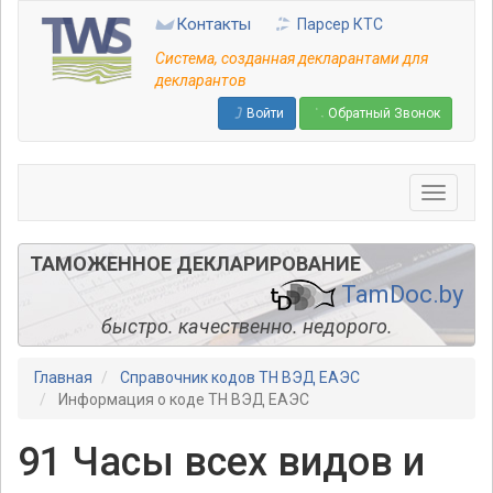
Перейти
Контакты
Парсер КТС
к
основному
Система, созданная декларантами для
содержанию
декларантов
Войти
Обратный Звонок
ТАМОЖЕННОЕ ДЕКЛАРИРОВАНИЕ
TamDoc.by
быстро. качественно. недорого.
Главная
Справочник кодов ТН ВЭД ЕАЭС
Информация о коде ТН ВЭД ЕАЭС
91 Часы всех видов и