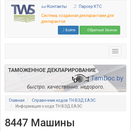
Перейти
Контакты
Парсер КТС
к
основному
Система, созданная декларантами для
содержанию
декларантов
Войти
Обратный Звонок
ТАМОЖЕННОЕ ДЕКЛАРИРОВАНИЕ
TamDoc.by
быстро. качественно. недорого.
Главная
Справочник кодов ТН ВЭД ЕАЭС
Информация о коде ТН ВЭД ЕАЭС
8447 Машины