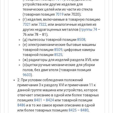
устройства или другие изделия для
технических целей или их части из стекла
(товарная позиция
7019
или 7020);
(г) изделия, включаемые в товарную позицию
7321
или
7322
, или аналогичные изделия из
других недрагоценных металлов (
группы 74
–
76 или 78 – 81);
(д) пылесосы товарной позиции
8508
;
(е) электромеханические бытовые машины
товарной позиции
8509
; цифровые камеры
товарной позиции
8525
;
(ж) радиаторы для изделий раздела XVII; или
(з)щетки ручные механические для уборки
полов, без двигателя (товарная позиция
9603
).
2. При условии соблюдения положений
примечания 3 к разделу XVI и примечания 11 к
данной группе машина или устройство, которое
отвечает описанию в одной или более товарных
позициях
8401
–
8424
или товарной позиции
8486
и в то же самое время описанию в одной
или более товарных позициях
8425
–
8480
,