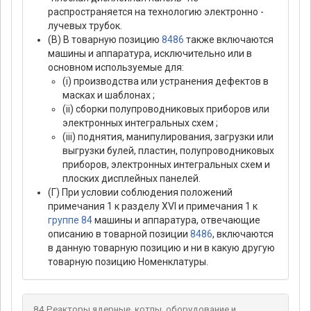
распространяется на технологию электронно -
лучевых трубок.
(В) В товарную позицию
8486
также включаются
машины и аппаратура, исключительно или в
основном используемые для:
(i) производства или устранения дефектов в
масках и шаблонах ;
(ii) сборки полупроводниковых приборов или
электронных интегральных схем ;
(iii) поднятия, манипулирования, загрузки или
выгрузки булей, пластин, полупроводниковых
приборов, электронных интегральных схем и
плоских дисплейных панелей.
(Г) При условии соблюдения положений
примечания 1 к разделу XVI и примечания 1 к
группе 84
машины и аппаратура, отвечающие
описанию в товарной позиции
8486
, включаются
в данную товарную позицию и ни в какую другую
товарную позицию Номенклатуры.
84 Реакторы ядерные, котлы, оборудование и