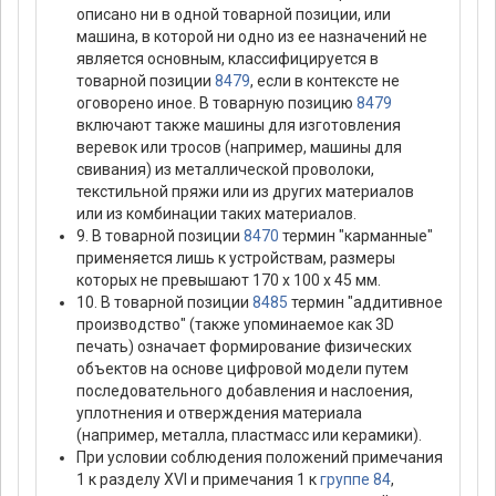
описано ни в одной товарной позиции, или
машина, в которой ни одно из ее назначений не
является основным, классифицируется в
товарной позиции
8479
, если в контексте не
оговорено иное. В товарную позицию
8479
включают также машины для изготовления
веревок или тросов (например, машины для
свивания) из металлической проволоки,
текстильной пряжи или из других материалов
или из комбинации таких материалов.
9. В товарной позиции
8470
термин "карманные"
применяется лишь к устройствам, размеры
которых не превышают 170 х 100 х 45 мм.
10. В товарной позиции
8485
термин "аддитивное
производство" (также упоминаемое как 3D
печать) означает формирование физических
объектов на основе цифровой модели путем
последовательного добавления и наслоения,
уплотнения и отверждения материала
(например, металла, пластмасс или керамики).
При условии соблюдения положений примечания
1 к разделу XVI и примечания 1 к
группе 84
,