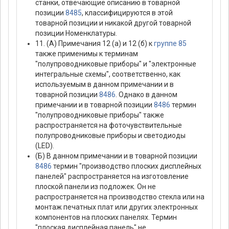
станки, отвечающие описанию в товарной
позиции
8485
, классифицируются в этой
товарной позиции и никакой другой товарной
позиции Номенклатуры.
11. (А) Примечания 12 (а) и 12 (б) к
группе 85
также применимы к терминам
"полупроводниковые приборы" и "электронные
интегральные схемы", соответственно, как
используемым в данном примечании и в
товарной позиции
8486
. Однако в данном
примечании и в товарной позиции
8486
термин
"полупроводниковые приборы" также
распространяется на фоточувствительные
полупроводниковые приборы и светодиоды
(LED).
(Б) В данном примечании и в товарной позиции
8486
термин "производство плоских дисплейных
панелей" распространяется на изготовление
плоской панели из подложек. Он не
распространяется на производство стекла или на
монтаж печатных плат или других электронных
компонентов на плоских панелях. Термин
"плоская дисплейная панель" не