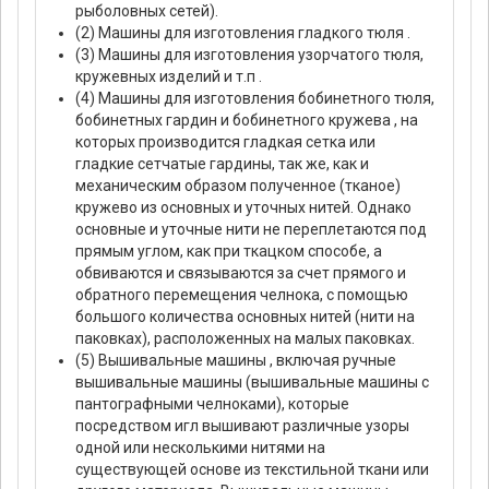
рыболовных сетей).
(2) Машины для изготовления гладкого тюля .
(3) Машины для изготовления узорчатого тюля,
кружевных изделий и т.п .
(4) Машины для изготовления бобинетного тюля,
бобинетных гардин и бобинетного кружева , на
которых производится гладкая сетка или
гладкие сетчатые гардины, так же, как и
механическим образом полученное (тканое)
кружево из основных и уточных нитей. Однако
основные и уточные нити не переплетаются под
прямым углом, как при ткацком способе, а
обвиваются и связываются за счет прямого и
обратного перемещения челнока, с помощью
большого количества основных нитей (нити на
паковках), расположенных на малых паковках.
(5) Вышивальные машины , включая ручные
вышивальные машины (вышивальные машины с
пантографными челноками), которые
посредством игл вышивают различные узоры
одной или несколькими нитями на
существующей основе из текстильной ткани или