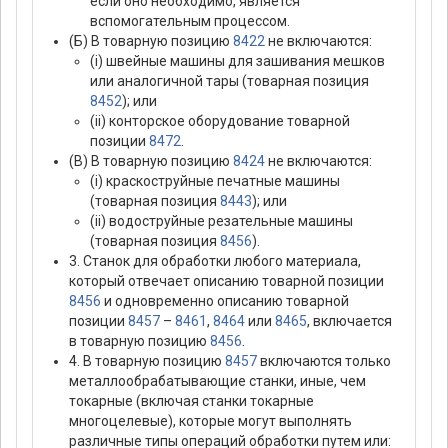
если оно необходимо, является
вспомогательным процессом.
(Б) В товарную позицию
8422
не включаются:
(i) швейные машины для зашивания мешков
или аналогичной тары (товарная позиция
8452
); или
(ii) конторское оборудование товарной
позиции
8472
.
(В) В товарную позицию
8424
не включаются:
(i) краскоструйные печатные машины
(товарная позиция
8443
); или
(ii) водоструйные резательные машины
(товарная позиция
8456
).
3. Станок для обработки любого материала,
который отвечает описанию товарной позиции
8456
и одновременно описанию товарной
позиции
8457
–
8461
,
8464
или
8465
, включается
в товарную позицию
8456
.
4. В товарную позицию
8457
включаются только
металлообрабатывающие станки, иные, чем
токарные (включая станки токарные
многоцелевые), которые могут выполнять
различные типы операций обработки путем или: