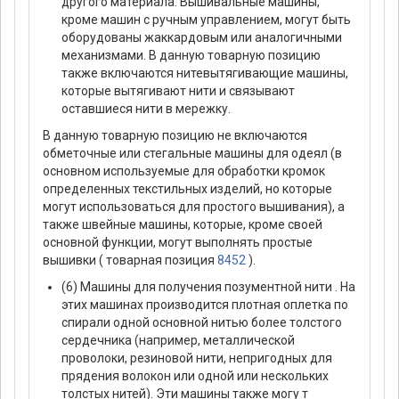
другого материала. Вышивальные машины,
кроме машин с ручным управлением, могут быть
оборудованы жаккардовым или аналогичными
механизмами. В данную товарную позицию
также включаются нитевытягивающие машины,
которые вытягивают нити и связывают
оставшиеся нити в мережку.
В данную товарную позицию не включаются
обметочные или стегальные машины для одеял (в
основном используемые для обработки кромок
определенных текстильных изделий, но которые
могут использоваться для простого вышивания), а
также швейные машины, которые, кроме своей
основной функции, могут выполнять простые
вышивки ( товарная позиция
8452
).
(6) Машины для получения позументной нити . На
этих машинах производится плотная оплетка по
спирали одной основной нитью более толстого
сердечника (например, металлической
проволоки, резиновой нити, непригодных для
прядения волокон или одной или нескольких
толстых нитей). Эти машины также могу т