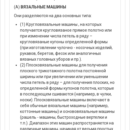
(А)
ВЯЗАЛЬНЫЕ МАШИНЫ
Они разделяются на два основных типа:
(1) Кругловязальные машины , на которых
получается кругловязаное прямое полотно или
при изменении числа петель в ряду –
кругловязаные купоны определенной формы
(при изготовлении чулочно - носочных изделий,
рукавов, беретов, фесок или аналогичных
вязаных головных уборов и пр.).
(2) Плосковязальные машины для получения
плоского трикотажного полотна постоянной
ширины или при увеличении или уменьшении
числа петель в ряду – для получения плоских, но
определенной формы купонов полотна, которые
в последующем сшиваются (например, в чулки,
носки). Плосковязальные машины включают в
себя обычные вязальные машины (например,
коттонные машины) и основовязальные машины
(рашель - машины, быстроходные вертелки и
т.п.). Диапазон этих машин распространяется на
различные машины, начиная от весьма простых