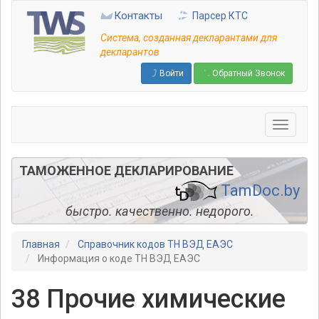
Перейти
Контакты
Парсер КТС
к
основному
Система, созданная декларантами для
содержанию
декларантов
Войти
Обратный Звонок
ТАМОЖЕННОЕ ДЕКЛАРИРОВАНИЕ
TamDoc.by
быстро. качественно. недорого.
Главная
Справочник кодов ТН ВЭД ЕАЭС
Информация о коде ТН ВЭД ЕАЭС
38 Прочие химические