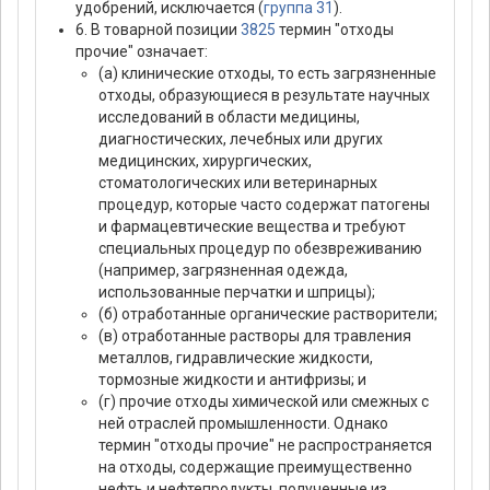
удобрений, исключается (
группа 31
).
6. В товарной позиции
3825
термин "отходы
прочие" означает:
(а) клинические отходы, то есть загрязненные
отходы, образующиеся в результате научных
исследований в области медицины,
диагностических, лечебных или других
медицинских, хирургических,
стоматологических или ветеринарных
процедур, которые часто содержат патогены
и фармацевтические вещества и требуют
специальных процедур по обезвреживанию
(например, загрязненная одежда,
использованные перчатки и шприцы);
(б) отработанные органические растворители;
(в) отработанные растворы для травления
металлов, гидравлические жидкости,
тормозные жидкости и антифризы; и
(г) прочие отходы химической или смежных с
ней отраслей промышленности. Однако
термин "отходы прочие" не распространяется
на отходы, содержащие преимущественно
нефть и нефтепродукты, полученные из