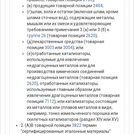
(в) продукция товарной позиции
2404
;
(г)шлак, зола и остатки (включая шлам, кроме
шлама сточных вод), содержащие металлы,
мышьяк или их смеси и удовлетворяющие
требованиям примечания 3 (а) или 3 (б) к
группе 26
(товарная позиция
2620
);
(д)лекарственные средства (товарная
позиция
3003
или
3004
); или
(е)отработанные катализаторы,
используемые для извлечения
недрагоценных металлов или для
производства химических соединений
недрагоценных металлов (товарная позиция
2620
), отработанные катализаторы,
используемые главным образом для
извлечения драгоценных металлов (товарная
позиция
7112
), или катализаторы, состоящие
из металлов или сплавов металлов в виде,
например, тонко измельченного порошка или
скелетных катализаторов (раздел XIV или XV).
2. (А)В товарной позиции
3822
термин
"сертифицированные эталонные материалы"