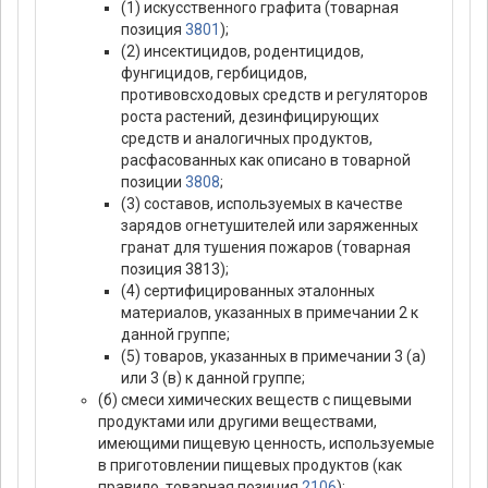
(1) искусственного графита (товарная
позиция
3801
);
(2) инсектицидов, родентицидов,
фунгицидов, гербицидов,
противовсходовых средств и регуляторов
роста растений, дезинфицирующих
средств и аналогичных продуктов,
расфасованных как описано в товарной
позиции
3808
;
(3) составов, используемых в качестве
зарядов огнетушителей или заряженных
гранат для тушения пожаров (товарная
позиция 3813);
(4) сертифицированных эталонных
материалов, указанных в примечании 2 к
данной группе;
(5) товаров, указанных в примечании 3 (а)
или 3 (в) к данной группе;
(б) смеси химических веществ с пищевыми
продуктами или другими веществами,
имеющими пищевую ценность, используемые
в приготовлении пищевых продуктов (как
правило, товарная позиция
2106
);