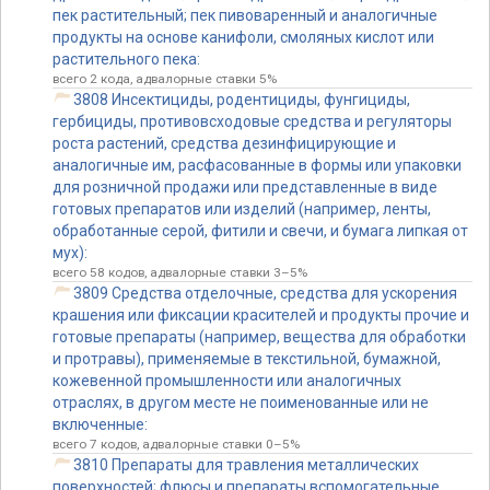
пек растительный; пек пивоваренный и аналогичные
продукты на основе канифоли, смоляных кислот или
растительного пека:
всего 2 кода, адвалорные ставки 5%
3808 Инсектициды, родентициды, фунгициды,
гербициды, противовсходовые средства и регуляторы
роста растений, средства дезинфицирующие и
аналогичные им, расфасованные в формы или упаковки
для розничной продажи или представленные в виде
готовых препаратов или изделий (например, ленты,
обработанные серой, фитили и свечи, и бумага липкая от
мух):
всего 58 кодов, адвалорные ставки 3–5%
3809 Средства отделочные, средства для ускорения
крашения или фиксации красителей и продукты прочие и
готовые препараты (например, вещества для обработки
и протравы), применяемые в текстильной, бумажной,
кожевенной промышленности или аналогичных
отраслях, в другом месте не поименованные или не
включенные:
всего 7 кодов, адвалорные ставки 0–5%
3810 Препараты для травления металлических
поверхностей; флюсы и препараты вспомогательные