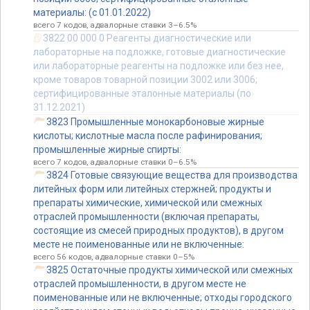
материалы: (с 01.01.2022)
всего 7 кодов, адвалорные ставки 3–6.5%
3822 00 000 0 Реагенты диагностические или
лабораторные на подложке, готовые диагностические
или лабораторные реагенты на подложке или без нее,
кроме товаров товарной позиции 3002 или 3006;
сертифицированные эталонные материалы (по
31.12.2021)
3823 Промышленные монокарбоновые жирные
кислоты; кислотные масла после рафинирования;
промышленные жирные спирты:
всего 7 кодов, адвалорные ставки 0–6.5%
3824 Готовые связующие вещества для производства
литейных форм или литейных стержней; продукты и
препараты химические, химической или смежных
отраслей промышленности (включая препараты,
состоящие из смесей природных продуктов), в другом
месте не поименованные или не включенные:
всего 56 кодов, адвалорные ставки 0–5%
3825 Остаточные продукты химической или смежных
отраслей промышленности, в другом месте не
поименованные или не включенные; отходы городского