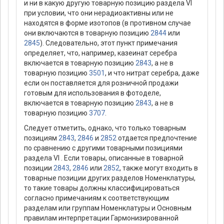
и ни в какую другую товарную позицию раздела VI
при условии, что они нерадиоактивны или не
находятся в форме изотопов (в противном случае
они включаются в товарную позицию
2844
или
2845
). Следовательно, этот пункт примечания
определяет, что, например, казеинат серебра
включается в товарную позицию
2843
, а не в
товарную позицию
3501
, и что нитрат серебра, даже
если он поставляется для розничной продажи
готовым для использования в фотоделе,
включается в товарную позицию
2843
, а не в
товарную позицию
3707
.
Следует отметить, однако, что только товарным
позициям
2843
,
2846
и
2852
отдается предпочтение
по сравнению с другими товарными позициями
раздела VI . Если товары, описанные в товарной
позиции
2843
,
2846
или
2852
, также могут входить в
товарные позиции других разделов Номенклатуры,
то такие товары должны классифицироваться
согласно примечаниям к соответствующим
разделам или группам Номенклатуры и Основным
правилам интерпретации Гармонизированной