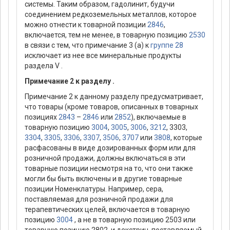
системы. Таким образом, гадолинит, будучи
соединением редкоземельных металлов, которое
можно отнести к товарной позиции
2846
,
включается, тем не менее, в товарную позицию
2530
в связи с тем, что примечание 3 (а) к
группе 28
исключает из нее все минеральные продукты
раздела V .
Примечание 2 к разделу .
Примечание 2 к данному разделу предусматривает,
что товары (кроме товаров, описанных в товарных
позициях
2843
–
2846
или
2852
), включаемые в
товарную позицию
3004
,
3005
,
3006
,
3212
, 3303,
3304
,
3305
,
3306
,
3307
,
3506
,
3707
или
3808
, которые
расфасованы в виде дозированных форм или для
розничной продажи, должны включаться в эти
товарные позиции несмотря на то, что они также
могли бы быть включены и в другие товарные
позиции Номенклатуры. Например, сера,
поставляемая для розничной продажи для
терапевтических целей, включается в товарную
позицию
3004
, а не в товарную позицию 2503 или