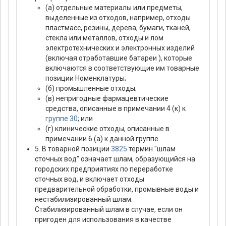
(а) отдельные материалы или предметы,
выделенные из отходов, например, отходы
пластмасс, резины, дерева, бумаги, тканей,
стекла или металлов, отходы и лом
электротехнических и электронных изделий
(включая отработавшие батареи ), которые
включаются в соответствующие им товарные
позиции Номенклатуры;
(б) промышленные отходы;
(в) непригодные фармацевтические
средства, описанные в примечании 4 (к) к
группе 30
; или
(г) клинические отходы, описанные в
примечании 6 (а) к данной группе.
5. В товарной позиции
3825
термин "шлам
сточных вод" означает шлам, образующийся на
городских предприятиях по переработке
сточных вод, и включает отходы
предварительной обработки, промывные воды и
нестабилизированный шлам.
Стабилизированный шлам в случае, если он
пригоден для использования в качестве