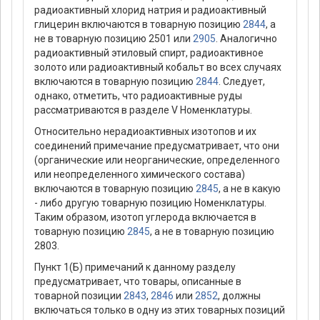
радиоактивный хлорид натрия и радиоактивный
глицерин включаются в товарную позицию
2844
, а
не в товарную позицию 2501 или
2905
. Аналогично
радиоактивный этиловый спирт, радиоактивное
золото или радиоактивный кобальт во всех случаях
включаются в товарную позицию
2844
. Следует,
однако, отметить, что радиоактивные руды
рассматриваются в разделе V Номенклатуры.
Относительно нерадиоактивных изотопов и их
соединений примечание предусматривает, что они
(органические или неорганические, определенного
или неопределенного химического состава)
включаются в товарную позицию
2845
, а не в какую
- либо другую товарную позицию Номенклатуры.
Таким образом, изотоп углерода включается в
товарную позицию
2845
, а не в товарную позицию
2803.
Пункт 1(Б) примечаний к данному разделу
предусматривает, что товары, описанные в
товарной позиции
2843
,
2846
или
2852
, должны
включаться только в одну из этих товарных позиций