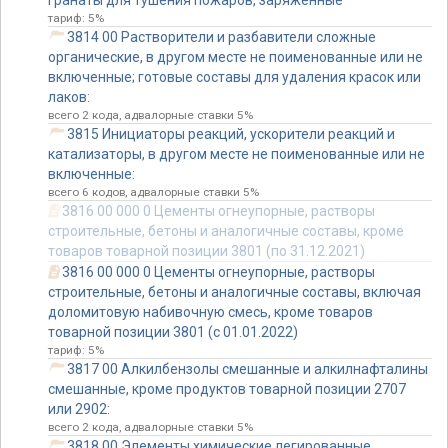
гранаты для тушения пожаров, заряженные
тариф: 5%
3814 00 Растворители и разбавители сложные
органические, в другом месте не поименованные или не
включенные; готовые составы для удаления красок или
лаков:
всего 2 кода, адвалорные ставки 5%
3815 Инициаторы реакций, ускорители реакций и
катализаторы, в другом месте не поименованные или не
включенные:
всего 6 кодов, адвалорные ставки 5%
3816 00 000 0 Цементы огнеупорные, растворы
строительные, бетоны и аналогичные составы, кроме
товаров товарной позиции 3801 (по 31.12.2021)
3816 00 000 0 Цементы огнеупорные, растворы
строительные, бетоны и аналогичные составы, включая
доломитовую набивочную смесь, кроме товаров
товарной позиции 3801 (с 01.01.2022)
тариф: 5%
3817 00 Алкилбензолы смешанные и алкилнафталины
смешанные, кроме продуктов товарной позиции 2707
или 2902:
всего 2 кода, адвалорные ставки 5%
3818 00 Элементы химические легированные,