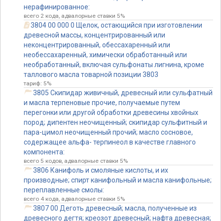
нерафинированное:
всего 2 кода, адвалорные ставки 5%
3804 00 000 0 Щелок, остающийся при изготовлении
древесной массы, концентрированный или
неконцентрированный, обессахаренный или
необессахаренный, химически обработанный или
необработанный, включая сульфонаты лигнина, кроме
таллового масла товарной позиции 3803
тариф: 5%
3805 Скипидар живичный, древесный или сульфатный
и масла терпеновые прочие, получаемые путем
перегонки или другой обработки древесины хвойных
пород; дипентен неочищенный; скипидар сульфитный и
пара-цимол неочищенный прочий; масло сосновое,
содержащее альфа- терпинеол в качестве главного
компонента:
всего 5 кодов, адвалорные ставки 5%
3806 Канифоль и смоляные кислоты, и их
производные; спирт канифольный и масла канифольные;
переплавленные смолы:
всего 4 кода, адвалорные ставки 5%
3807 00 Деготь древесный; масла, полученные из
древесного дегтя; креозот древесный; нафта древесная;