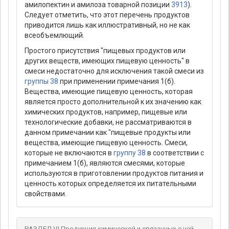
амилопектин и амилоза товарной позиции
3913
).
Следует отметить, что этот перечень продуктов
приводится лишь как иллюстративный, но не как
всеобъемлющий.
Простого присутствия "пищевых продуктов или
других веществ, имеющих пищевую ценность" в
смеси недостаточно для исключения такой смеси из
группы 38
при применении примечания 1(б).
Вещества, имеющие пищевую ценность, которая
является просто дополнительной к их значению как
химических продуктов, например, пищевые или
технологические добавки, не рассматриваются в
данном примечании как "пищевые продукты или
вещества, имеющие пищевую ценность. Смеси,
которые не включаются в
группу 38
в соответствии с
примечанием 1(б), являются смесями, которые
используются в приготовлении продуктов питания и
ценность которых определяется их питательными
свойствами.
РАЗДЕЛ VI Продукция химической и связанных с ней