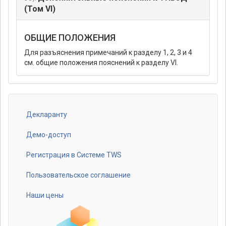
(Том VI)
ОБЩИЕ ПОЛОЖЕНИЯ
Для разъяснения примечаний к разделу 1, 2, 3 и 4
см. общие положения пояснений к разделу VI.
Декларанту
Footer
menu
Демо-доступ
Регистрация в Системе TWS
Пользовательское соглашение
Наши цены