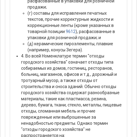
расфасованные в упаковки для розничной
продажи;
(г) составы для исправления печатных
текстов, прочие корректурные жидкости и
коррекционные ленты (кроме указанных в
товарной позиции
9612
), расфасованные в
упаковки для розничной продажи; и
(д) керамические пироэлементы, плавкие
(например, конусы Зегера).
4. Во всей Номенклатуре термин "отходы
городского хозяйства" означает отходы типа
собираемых из домов, гостиниц, ресторанов,
больниц, магазинов, офисов и т.д., дорожный и
тротуарный мусор, а также отходы от
строительства и сноса зданий. Обычно отходы
городского хозяйства содержат разнообразные
материалы, такие как пластмасса, резина,
дерево, бумага, ткани, стекло, металлы, пищевые
отходы, сломанная мебель и прочие
поврежденные или выброшенные за
ненадобностью предметы. Однако термин
"отходы городского хозяйства" не
распространяется на: