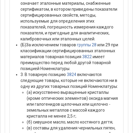
означает эталонные материалы, снабженные
сертификатом, в котором приведены показатели
сертифицированных свойств, методы,
используемые для определения этих
показателей, погрешность измерения каждого
показателя, и пригодные для аналитических,
калибровочных или эталонных целей.
(Б)За исключением товаров
группы 28
или 29 при
классификации сертифицированных эталонных
материалов товарная позиция
3822
имеет
преимущество перед любой другой товарной
позицией Номенклатуры.
3. В товарную позицию
3824
включаются
следующие товары, которые не включаются ни в
одну из других товарных позиций Номенклатуры:
(а) искусственно выращенные кристаллы
(кроме оптических элементов) оксида магния
или галогенидов щелочных или щелочно -
земельных металлов с массой каждого
кристалла не менее 2,5 г;
(б) сивушное масло; масло костяного дегтя;
(в) составы для удаления чернильных пятен,