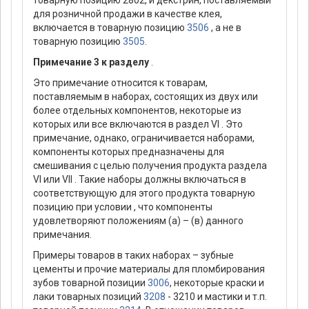
товарную позицию 2802, и декстрин, поставляемый
для розничной продажи в качестве клея,
включается в товарную позицию
3506
, а не в
товарную позицию
3505
.
Примечание 3 к разделу
.
Это примечание относится к товарам,
поставляемым в наборах, состоящих из двух или
более отдельных компонентов, некоторые из
которых или все включаются в раздел VI . Это
примечание, однако, ограничивается наборами,
компоненты которых предназначены для
смешивания с целью получения продукта раздела
VI или VII . Такие наборы должны включаться в
соответствующую для этого продукта товарную
позицию при условии , что компоненты
удовлетворяют положениям (а) – (в) данного
примечания.
Примеры товаров в таких наборах – зубные
цементы и прочие материалы для пломбирования
зубов товарной позиции
3006
, некоторые краски и
лаки товарных позиций
3208
- 3210 и мастики и т.п.