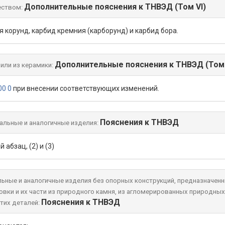
Дополнительные пояснения к ТНВЭД (Том VI)
еством:
корунд, карбид кремния (карборунд) и карбид бора.
Дополнительные пояснения к ТНВЭД (Том 
или из керамики:
00 0
при внесении соответствующих изменений.
Пояснения к ТНВЭД
альные и аналогичные изделия:
й абзац, (2) и (3)
ьные и аналогичные изделия без опорных конструкций, предназначенн
ровки и их части из природного камня, из агломерированных природных
Пояснения к ТНВЭД
тих деталей: