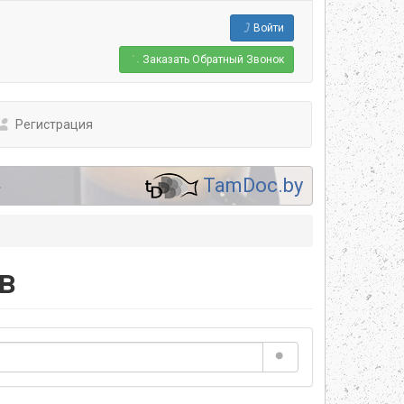
Войти
Заказать
Обратный Звонок
Регистрация
.
TamDoc.by
в