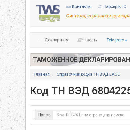
Перейти
Контакты
Парсер КТС
к
основному
Система, созданная деклар
содержанию
Декларанту
Новости
Telegram
ТАМОЖЕННОЕ ДЕКЛАРИРОВАН
Главная
Справочник кодов ТН ВЭД ЕАЭС
Код ТН ВЭД 6804225
Поиск