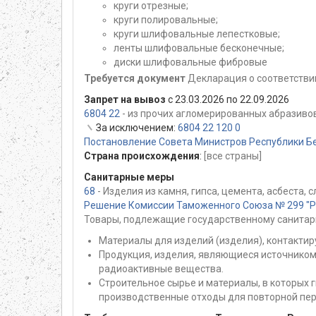
круги отрезные;
круги полировальные;
круги шлифовальные лепестковые;
ленты шлифовальные бесконечные;
диски шлифовальные фибровые
Требуется документ
Декларация о соответствии
Запрет на вывоз
с 23.03.2026 по 22.09.2026
6804 22
- из прочих агломерированных абразивов
За исключением:
6804 22 120 0
Постановление Совета Министров Республики Бе
Страна происхождения
:
[все страны]
Санитарные меры
68
- Изделия из камня, гипса, цемента, асбеста,
Решение Комиссии Таможенного Союза № 299 "Раз
Товары, подлежащие государственному санитар
Материалы для изделий (изделия), контактир
Продукция, изделия, являющиеся источником
радиоактивные вещества.
Строительное сырье и материалы, в которых
производственные отходы для повторной пер