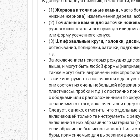
В данную товарную позицию, в частности, вкл
(1)
Жернова и точильные камни
, часто б
нижние жернова); измельчения дерева, асб
(2) Т
очильные камни для заточки ножевых
ручного или педального привода или двиг
или форму усеченного конуса.
(3)
Шлифовальные круги, головки, диски,
обтесывания, полировки, заточки, подгонки 
т.д.
За исключением некоторых режущих дисков
выше, и могут быть любой формы (например
также могут быть выровнены или спрофили
Такие инструменты включаются в данную тов
они состоят из очень небольшой абразивно
пластмассы, пробки и т.д.) с постоянно п
с ободками или с расположенными по окру
независимо от того, заключены они в держ
Следует, однако, отметить, что отдельны
включающей только те инструменты с режущ
включения в них абразивного материала (т
если абразив не был использован). Пилы с
буры, применяемые для вырезания дисков из