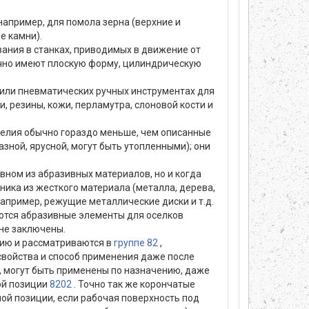
например, для помола зерна (верхние и
е камни).
ания в станках, приводимых в движение от
ычно имеют плоскую форму, цилиндрическую
 или пневматических ручных инструментах для
и, резины, кожи, перламутра, слоновой кости и
делия обычно гораздо меньше, чем описанные
зной, ярусной, могут быть утопленными); они
овном из абразивных материалов, но и когда
ника из жесткого материала (металла, дерева,
апример, режущие металлические диски и т.д.
ются абразивные элементы для оселков
 не заключены.
цию и рассматриваются в
группе 82
,
свойства и способ применения даже после
ь, могут быть применены по назначению, даже
ной позиции
8202
. Точно так же корончатые
ной позиции, если рабочая поверхность под