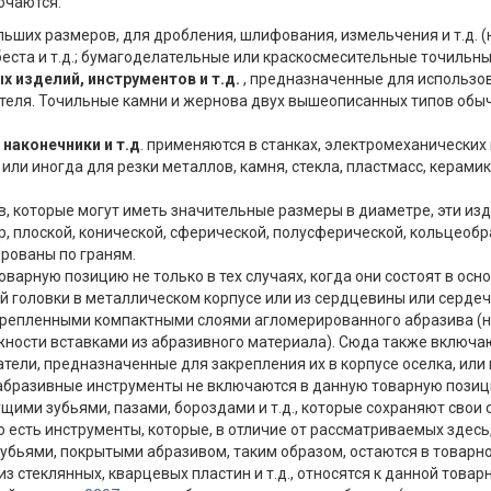
ючаются:
ольших размеров, для дробления, шлифования, измельчения и т.д. (
еста и т.д.; бумагоделательные или краскосмесительные точильны
 изделий, инструментов и т.д.
, предназначенные для использов
ателя. Точильные камни и жернова двух вышеописанных типов об
 наконечники и т.д
. применяются в станках, электромеханических
или иногда для резки металлов, камня, стекла, пластмасс, керамик
, которые могут иметь значительные размеры в диаметре, эти из
, плоской, конической, сферической, полусферической, кольцеобра
рованы по граням.
арную позицию не только в тех случаях, когда они состоят в осн
й головки в металлическом корпусе или из сердцевины или сердеч
рикрепленными компактными слоями агломерированного абразива (н
жности вставками из абразивного материала). Сюда также включа
атели, предназначенные для закрепления их в корпусе оселка, или
е абразивные инструменты не включаются в данную товарную пози
ими зубьями, пазами, бороздами и т.д., которые сохраняют свои 
о есть инструменты, которые, в отличие от рассматриваемых здес
 зубьями, покрытыми абразивом, таким образом, остаются в товар
 стеклянных, кварцевых пластин и т.д., относятся к данной товар