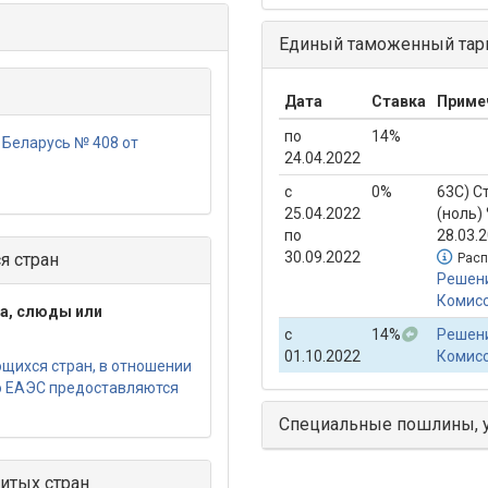
Единый таможенный тари
Дата
Ставка
Приме
по
14%
 Беларусь № 408 от
24.04.2022
с
0%
63С) С
25.04.2022
(ноль)
по
28.03.
30.09.2022
я стран
Расп
Решени
Комисс
та, слюды или
с
14%
Решени
01.10.2022
Комисс
щихся стран, в отношении
ю ЕАЭС предоставляются
Специальные пошлины, 
итых стран