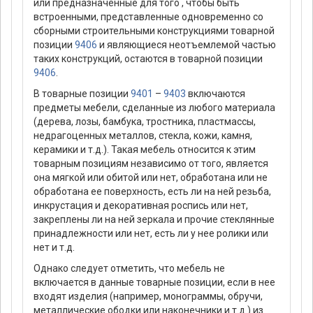
или предназначенные для того , чтобы быть
встроенными, представленные одновременно со
сборными строительными конструкциями товарной
позиции
9406
и являющиеся неотъемлемой частью
таких конструкций, остаются в товарной позиции
9406
.
В товарные позиции
9401
–
9403
включаются
предметы мебели, сделанные из любого материала
(дерева, лозы, бамбука, тростника, пластмассы,
недрагоценных металлов, стекла, кожи, камня,
керамики и т.д.). Такая мебель относится к этим
товарным позициям независимо от того, является
она мягкой или обитой или нет, обработана или не
обработана ее поверхность, есть ли на ней резьба,
инкрустация и декоративная роспись или нет,
закреплены ли на ней зеркала и прочие стеклянные
принадлежности или нет, есть ли у нее ролики или
нет и т.д.
Однако следует отметить, что мебель не
включается в данные товарные позиции, если в нее
входят изделия (например, монограммы, обручи,
металлические ободки или наконечники и т.д.) из