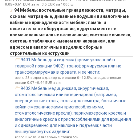
0.05–0.61 EUR за кг; 3.5 EUR за 1000 шт
94 Мебель; постельные принадлежности, матрацы,
основы матрацные, диванные подушки и аналогичные
набивные принадлежности мебели; лампы и
осветительное оборудование, в другом месте не
поименованные или не включенные; световые вывески,
световые таблички с именем или названием, или
адресом и аналогичные изделия; сборные
строительные конструкции
9401 Мебель для сидения (кроме указанной в
товарной позиции 9402), трансформируемая или не
трансформируемая в кровати, и ее части:
всего 25 кодов, адвалорные ставки 0–12.5%, специфические
ставки 0.07–0.44 EUR за кг
9402 Мебель медицинская, хирургическая,
стоматологическая или ветеринарная (например,
операционные столы, столы для осмотра, больничные
койки с механическими приспособлениями,
стоматологические кресла); парикмахерские кресла и
аналогичные кресла с приспособлениями для вращения
и одновременно для наклона и подъема; части
вышеупомянутых изделий:
всего 3 кода, адвалорные ставки 5%