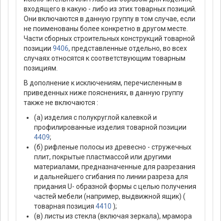
входящего в какую - либо из этих товарных позиций.
Они включаются в данную группу в том случае, если
не поименованы более конкретно в другом месте.
Части сборных строительных конструкций товарной
позиции
9406
, представленные отдельно, во всех
случаях относятся к соответствующим товарным
позициям.
В дополнение к исключениям, перечисленным в
приведенных ниже пояснениях, в данную группу
также не включаются :
(а) изделия с полукруглой калевкой и
профилированные изделия товарной позиции
4409
;
(б) рифленые полосы из древесно - стружечных
плит, покрытые пластмассой или другими
материалами, предназначенные для разрезания
и дальнейшего сгибания по линии разреза для
придания U- образной формы с целью получения
частей мебели (например, выдвижной ящик) (
товарная позиция
4410
);
(в) листы из стекла (включая зеркала), мрамора