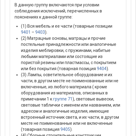
В данную группу включаются при условии
соблюдения исключений, перечисленных в
пояснениях к данной группе:
(1) Вся мебель и ее части (товарные позиции
9401
–
9403
).
(2) Матрацные основы, матрацы и прочие
постельные принадлежности или аналогичные
изделия меблировки, с пружинами, набитые
любыми материалами или состоящие из
пористой резины или пластмассы, с покрытием
или без покрытия (товарная позиция
9404
).
(3) Лампы, осветительное оборудование и их
части, в другом месте не поименованные или не
включенные, из любого материала ( кроме
оборудования из материалов, описанных в
примечании 1 к
группе 71
), световые вывески,
световые таблички с именем или названием, или
адресом и аналогичные изделия, имеющие
встроенный источник света, и их части, в другом
месте не поименованные или не включенные
(товарная позиция
9405
).
(4) Сборные строительные конструкции