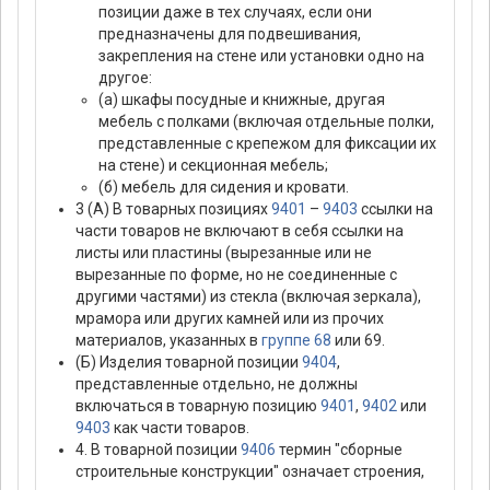
позиции даже в тех случаях, если они
предназначены для подвешивания,
закрепления на стене или установки одно на
другое:
(а) шкафы посудные и книжные, другая
мебель с полками (включая отдельные полки,
представленные с крепежом для фиксации их
на стене) и секционная мебель;
(б) мебель для сидения и кровати.
3 (А) В товарных позициях
9401
–
9403
ссылки на
части товаров не включают в себя ссылки на
листы или пластины (вырезанные или не
вырезанные по форме, но не соединенные с
другими частями) из стекла (включая зеркала),
мрамора или других камней или из прочих
материалов, указанных в
группе 68
или 69.
(Б) Изделия товарной позиции
9404
,
представленные отдельно, не должны
включаться в товарную позицию
9401
,
9402
или
9403
как части товаров.
4. В товарной позиции
9406
термин "сборные
строительные конструкции" означает строения,