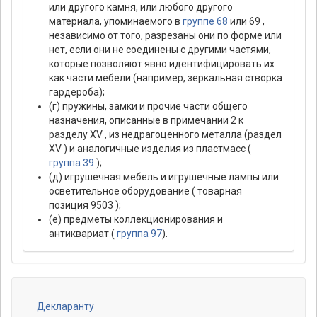
или другого камня, или любого другого
материала, упоминаемого в
группе 68
или 69 ,
независимо от того, разрезаны они по форме или
нет, если они не соединены с другими частями,
которые позволяют явно идентифицировать их
как части мебели (например, зеркальная створка
гардероба);
(г) пружины, замки и прочие части общего
назначения, описанные в примечании 2 к
разделу XV , из недрагоценного металла (раздел
XV ) и аналогичные изделия из пластмасс (
группа 39
);
(д) игрушечная мебель и игрушечные лампы или
осветительное оборудование ( товарная
позиция 9503 );
(е) предметы коллекционирования и
антиквариат (
группа 97
).
Декларанту