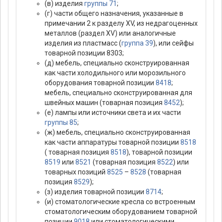
(в) изделия
группы 71
;
(г) части общего назначения, указанные в
примечании 2 к разделу XV, из недрагоценных
металлов (раздел XV) или аналогичные
изделия из пластмасс (
группа 39
), или сейфы
товарной позиции 8303;
(д) мебель, специально сконструированная
как части холодильного или морозильного
оборудования товарной позиции
8418
;
мебель, специально сконструированная для
швейных машин (товарная позиция
8452
);
(е) лампы или источники света и их части
группы 85
;
(ж) мебель, специально сконструированная
как части аппаратуры товарной позиции
8518
( товарная позиция
8518
), товарной позиции
8519
или
8521
(товарная позиция
8522
) или
товарных позиций
8525
–
8528
(товарная
позиция
8529
);
(з) изделия товарной позиции
8714
;
(и) стоматологические кресла со встроенным
стоматологическим оборудованием товарной
позиции
9018
или стоматологическими