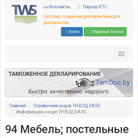
Перейти
Контакты
Парсер КТС
к
основному
Система, созданная декларантами для
содержанию
декларантов
Войти
Обратный Звонок
ТАМОЖЕННОЕ ДЕКЛАРИРОВАНИЕ
TamDoc.by
быстро. качественно. недорого.
Главная
Справочник кодов ТН ВЭД ЕАЭС
Информация о коде ТН ВЭД ЕАЭС
94 Мебель; постельные