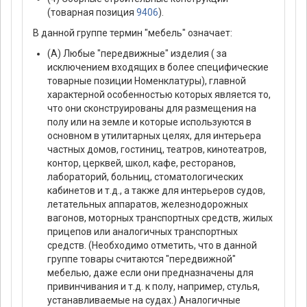
(товарная позиция
9406
).
В данной группе термин "мебель" означает:
(А) Любые "передвижные" изделия ( за
исключением входящих в более специфические
товарные позиции Номенклатуры), главной
характерной особенностью которых является то,
что они сконструированы для размещения на
полу или на земле и которые используются в
основном в утилитарных целях, для интерьера
частных домов, гостиниц, театров, кинотеатров,
контор, церквей, школ, кафе, ресторанов,
лабораторий, больниц, стоматологических
кабинетов и т.д., а также для интерьеров судов,
летательных аппаратов, железнодорожных
вагонов, моторных транспортных средств, жилых
прицепов или аналогичных транспортных
средств. (Необходимо отметить, что в данной
группе товары считаются "передвижной"
мебелью, даже если они предназначены для
привинчивания и т.д. к полу, например, стулья,
устанавливаемые на судах.) Аналогичные