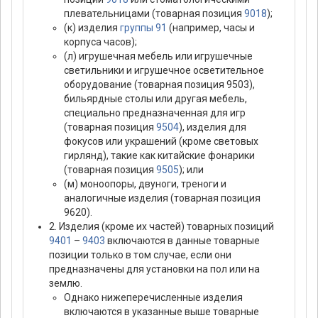
плевательницами (товарная позиция
9018
);
(к) изделия
группы 91
(например, часы и
корпуса часов);
(л) игрушечная мебель или игрушечные
светильники и игрушечное осветительное
оборудование (товарная позиция 9503),
бильярдные столы или другая мебель,
специально предназначенная для игр
(товарная позиция
9504
), изделия для
фокусов или украшений (кроме световых
гирлянд), такие как китайские фонарики
(товарная позиция
9505
); или
(м) моноопоры, двуноги, треноги и
аналогичные изделия (товарная позиция
9620).
2. Изделия (кроме их частей) товарных позиций
9401
–
9403
включаются в данные товарные
позиции только в том случае, если они
предназначены для установки на пол или на
землю.
Однако нижеперечисленные изделия
включаются в указанные выше товарные