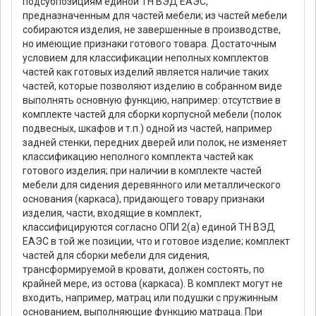
подсубпозициям единой ТН ВЭД ЕАЭС,
предназначенным для частей мебели; из частей мебели
собираются изделия, не завершенные в производстве,
но имеющие признаки готового товара. Достаточным
условием для классификации неполных комплектов
частей как готовых изделий является наличие таких
частей, которые позволяют изделию в собранном виде
выполнять основную функцию, например: отсутствие в
комплекте частей для сборки корпусной мебели (полок
подвесных, шкафов и т.п.) одной из частей, например
задней стенки, передних дверей или полок, не изменяет
классификацию неполного комплекта частей как
готового изделия; при наличии в комплекте частей
мебели для сидения деревянного или металлического
основания (каркаса), придающего товару признаки
изделия, части, входящие в комплект,
классифицируются согласно ОПИ 2(а) единой ТН ВЭД
ЕАЭС в той же позиции, что и готовое изделие; комплект
частей для сборки мебели для сидения,
трансформируемой в кровати, должен состоять, по
крайней мере, из остова (каркаса). В комплект могут не
входить, например, матрац или подушки с пружинным
основанием, выполняющие функцию матраца. При