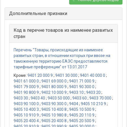
Дополнительные признаки
Код в перечне товаров из наименее развитых
стран
Перечень "Товары, происходящие из наименее
развитых стран, в отношении которых при ввозе на
таможенную территорию ЕАЭС предоставляются
тарифные преференции" от 13.01.2017
Кроме:
9401 20 000 9
;
9401 30 000
;
9401 40 000 0
;
9401 61 000 0
;
9401 69 000 0
;
9401 71 000 9
;
9401 79 000 9
;
9401 80 000 9
;
9401 90 300 0
;
9401 90 800 9
;
9402 10 000 9
;
9403 10
;
9403 20
;
9403 30
;
9403 40
;
9403 50 000
;
9403 60
;
9403 70 000
;
9403 90 100 0
;
9403 90 300 0
;
9404
;
9405 10 210 9
;
9405 10 400 3
;
9405 10 400 8
;
9405 10 500 9
;
9405 10 910 9
;
9405 10 980 8
;
9405 20 110 9
;
9405 20 400 4
;
9405 20 400 8
;
9405 20 500 9
;
9405 20 910 9
;
9405 20 990 9
;
9405 30 000 0
;