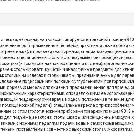
гическая, ветеринарная классифицируется в товарной позиции 9
значенная для применения в лечебной практике, должна обладат
отрены ниже), и произведена фирмами, специализирующимися на 
пример: операционные столы, используемые при проведении разли
мацию (в том числе наклон, вращение и подъем); ортопедические
рачей; столы-кровати, кушетки и аналогичные предметы для клин
м; столики на колесах и столы-шкафы, предназначенные для пере
рудованные подносами или полками с углублениями, повторяющим
ими формами; мебель для сидения, предназначенная для врачей, 
циональными характеристиками, определяющими ее использовани
ивающий поддержку руки врача в одном положении в течение длит
и помощи ножной педали); специальные кресла с приспособления
ненные со стоматологическими приборами товарной позиции 9018
 для подъема и наклона; столы-шкафы или секционные модули, к
овинами с ножными педалями подачи воды и самооткрывающимис
тупеньки, поставляемые совместно с высокими столами-кроватями,