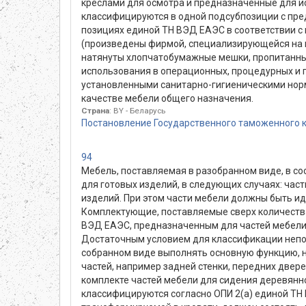
креслами для осмотра и предназначенные для и
классифицируются в одной подсубпозиции с пред
позициях единой ТН ВЭД ЕАЭС в соответствии с 
(произведены фирмой, специализирующейся на и
натянуты хлопчатобумажные мешки, пропитанны
использования в операционных, процедурных и 
установленными санитарно-гигиеническими норм
качестве мебели общего назначения.
Страна
: BY - Беларусь
Постановление Государственного таможенного к
94
Мебель, поставляемая в разобранном виде, в с
для готовых изделий, в следующих случаях: час
изделий. При этом части мебели должны быть ид
Комплектующие, поставляемые сверх количества
ВЭД ЕАЭС, предназначенным для частей мебели; 
Достаточным условием для классификации непол
собранном виде выполнять основную функцию, нап
частей, например задней стенки, передних двере
комплекте частей мебели для сидения деревянно
классифицируются согласно ОПИ 2(а) единой ТН В