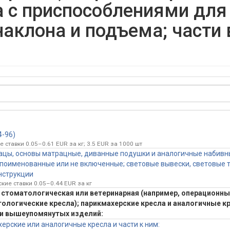
а с приспособлениями для
наклона и подъема; част
-96)
 ставки 0.05–0.61 EUR за кг; 3.5 EUR за 1000 шт
ацы, основы матрацные, диванные подушки и аналогичные набивн
 поименованные или не включенные; световые вывески, световые т
нструкции
кие ставки 0.05–0.44 EUR за кг
, стоматологическая или ветеринарная (например, операционн
ологические кресла); парикмахерские кресла и аналогичные к
ти вышеупомянутых изделий:
ерские или аналогичные кресла и части к ним: