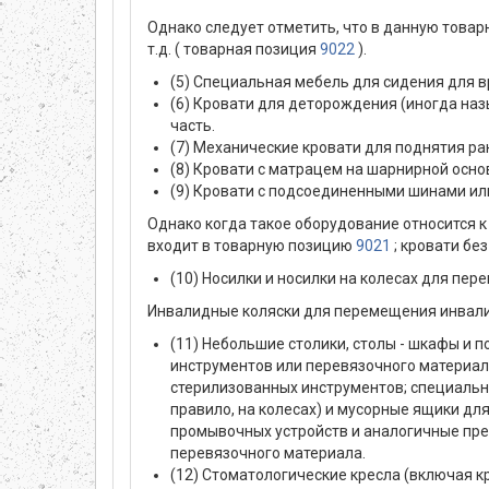
Однако следует отметить, что в данную това
т.д. ( товарная позиция
9022
).
(5) Специальная мебель для сидения для в
(6) Кровати для деторождения (иногда на
часть.
(7) Механические кровати для поднятия ра
(8) Кровати с матрацем на шарнирной осно
(9) Кровати с подсоединенными шинами и
Однако когда такое оборудование относится к
входит в товарную позицию
9021
; кровати бе
(10) Носилки и носилки на колесах для пер
Инвалидные коляски для перемещения инвали
(11) Небольшие столики, столы - шкафы и 
инструментов или перевязочного материал
стерилизованных инструментов; специальн
правило, на колесах) и мусорные ящики для
промывочных устройств и аналогичные пре
перевязочного материала.
(12) Стоматологические кресла (включая к