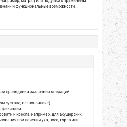
ь, например, матрац или подушки с пружинным
изнаки и функциональные возможности,
при проведении различных операций
м суставе, позвоночнике).
я фиксации.
ровати и кресла, например, для акушерских,
зования при лечении уха, носа, горла или