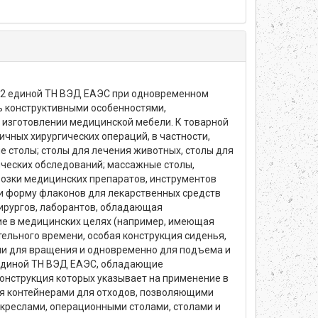
402 единой ТН ВЭД ЕАЭС при одновременном
ь конструктивными особенностями,
изготовлении медицинской мебели. К товарной
чных хирургических операций, в частности,
 столы; столы для лечения животных, столы для
ических обследований; массажные столы,
возки медицинских препаратов, инструментов
и форму флаконов для лекарственных средств
хирургов, лаборантов, обладающая
е в медицинских целях (например, имеющая
ельного времени, особая конструкция сиденья,
ми для вращения и одновременно для подъема и
 единой ТН ВЭД ЕАЭС, обладающие
онструкция которых указывает на применение в
я контейнерами для отходов, позволяющими
 креслами, операционными столами, столами и