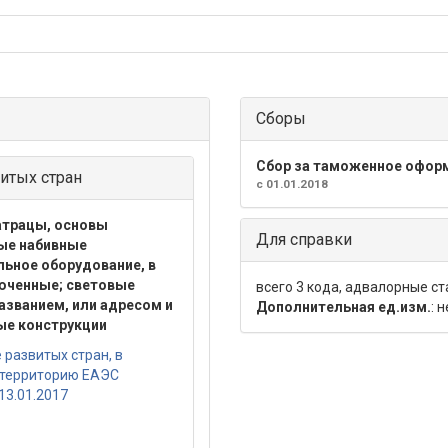
Сборы
Сбор за таможенное офор
итых стран
с 01.01.2018
атрацы, основы
Для справки
ые набивные
ьное оборудование, в
люченные; световые
всего 3 кода, адвалорные с
азванием, или адресом и
Дополнительная ед.изм.
: 
ые конструкции
развитых стран, в
 территорию ЕАЭС
13.01.2017