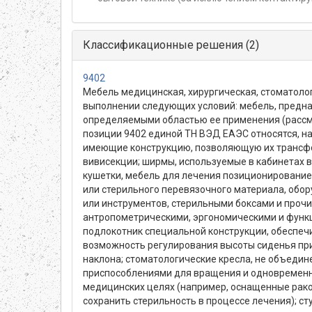
Классификационные решения (2)
9402
Мебель медицинская, хирургическая, стоматоло
выполнении следующих условий: мебель, предна
определяемыми областью ее применения (рассм
позиции 9402 единой ТН ВЭД ЕАЭС относятся, на
имеющие конструкцию, позволяющую их трансфор
вивисекции; ширмы, используемые в кабинетах в
кушетки, мебель для лечения позиционирование
или стерильного перевязочного материала, обо
или инструментов, стерильными боксами и проч
антропометрическими, эргономическими и функ
подлокотник специальной конструкции, обеспеч
возможность регулирования высоты сиденья пр
наклона; стоматологические кресла, не объеди
приспособлениями для вращения и одновременно
медицинских целях (например, оснащенные рак
сохранить стерильность в процессе лечения); с