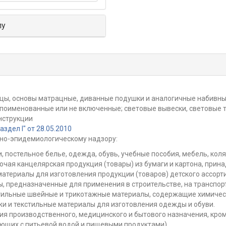
лу
ацы, основы матрацные, диванные подушки и аналогичные набивн
 поименованные или не включенные; световые вывески, световые т
нструкции
дел I" от 28.05.2010
но-эпидемиологическому надзору:
, постельное белье, одежда, обувь, учебные пособия, мебель, коляск
рочая канцелярская продукция (товары) из бумаги и картона, при
атериалы для изготовления продукции (товаров) детского ассорт
, предназначенные для применения в строительстве, на транспорт
тильные швейные и трикотажные материалы, содержащие химичес
жи и текстильные материалы для изготовления одежды и обуви.
я производственного, медицинского и бытового назначения, кром
ующих с питьевой водой и пищевыми продуктами).