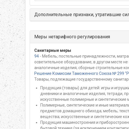
Дополнительные признаки, утратившие си
Меры нетарифного регулирования
Санитарные меры
94
- Мебель; постельные принадлежности, матр
осветительное оборудование, в другом месте не
аналогичные изделия; сборные строительные ко
Решение Комиссии Таможенного Союза № 299 "Раз
Товары, подлежащие государственному санитар
Продукция (товары) для детей: игры и игрушки
дневники и аналогичные изделия, тетради, п
искусственные полимерные и синтетические м
Полимерные, синтетические и иные материалы
предметов домашнего обихода; мебель; текс
вещества; искусственные и синтетические ко
Продукция машиностроения и приборостроени
бытовой технике (за исключением контактир