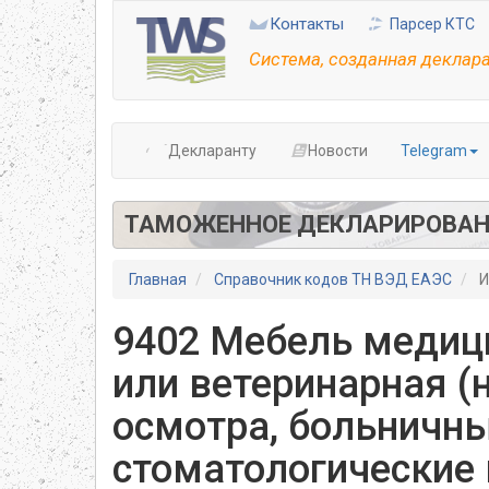
Перейти
Контакты
Парсер КТС
к
основному
Система, созданная деклар
содержанию
Декларанту
Новости
Telegram
ТАМОЖЕННОЕ ДЕКЛАРИРОВАН
Главная
Справочник кодов ТН ВЭД ЕАЭС
И
9402 Мебель медици
или ветеринарная (
осмотра, больничны
стоматологические 