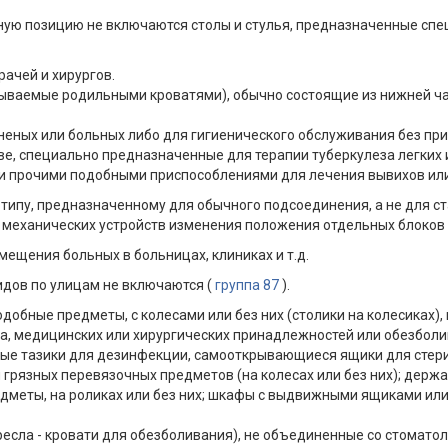
рную позицию не включаются столы и стулья, предназначенные спе
рачей и хирургов.
зываемые родильными кроватями), обычно состоящие из нижней час
неных или больных либо для гигиенического обслуживания без при
ве, специально предназначенные для терапии туберкулеза легких 
ли прочими подобными приспособлениями для лечения вывихов ил
 типу, предназначенному для обычного подсоединения, а не для с
з механических устройств изменения положения отдельных блоков
емещения больных в больницах, клиниках и т.д.
дов по улицам не включаются (
группа 87
).
подобные предметы, с колесами или без них (столики на колесиках
а, медицинских или хирургических принадлежностей или обезбол
ые тазики для дезинфекции, самооткрывающиеся ящики для стери
 грязных перевязочных предметов (на колесах или без них); держа
дметы, на роликах или без них; шкафы с выдвижными ящиками ил
ресла - кровати для обезболивания), не объединенные со стомат