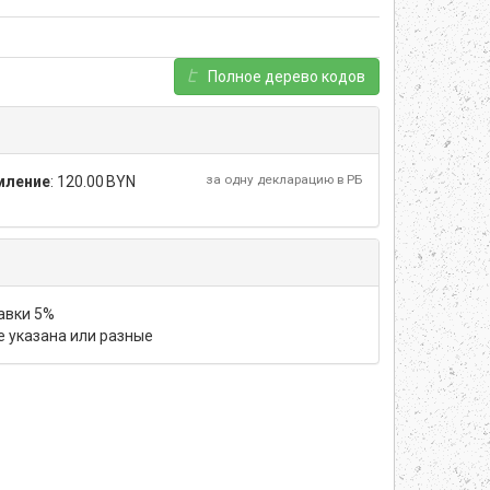
Полное дерево кодов
за одну декларацию в РБ
мление
:
120.00 BYN
тавки 5%
не указана или разные