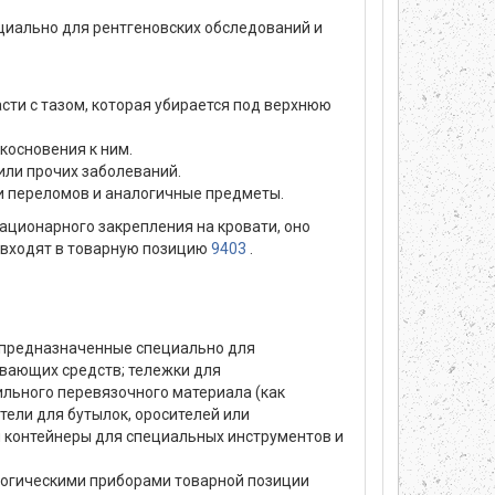
циально для рентгеновских обследований и
ти с тазом, которая убирается под верхнюю
косновения к ним.
или прочих заболеваний.
и переломов и аналогичные предметы.
тационарного закрепления на кровати, оно
 входят в товарную позицию
9403
.
), предназначенные специально для
ивающих средств; тележки для
льного перевязочного материала (как
тели для бутылок, оросителей или
и контейнеры для специальных инструментов и
ологическими приборами товарной позиции