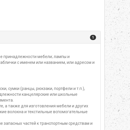
1
ые принадлежности мебели; лампы и
аблички с именем или названием, или адресом и
и, сумки (ранцы, рюкзаки, портфели и т.п.),
надлежности канцелярские или школьные
имента.
е, а также для изготовления мебели и других
кие волокна и текстильные вспомогательные
е запасных частей к транспортным средствам и