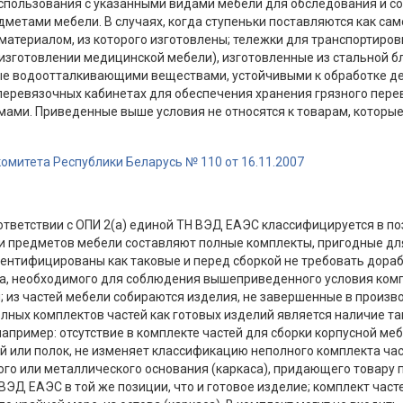
спользования с указанными видами мебели для обследования и с
метами мебели. В случаях, когда ступеньки поставляются как са
материалом, из которого изготовлены; тележки для транспортиров
зготовлении медицинской мебели), изготовленные из стальной бл
е водоотталкивающими веществами, устойчивыми к обработке д
перевязочных кабинетах для обеспечения хранения грязного перев
ами. Приведенные выше условия не относятся к товарам, которы
омитета Республики Беларусь № 110 от 16.11.2007
оответствии с ОПИ 2(а) единой ТН ВЭД ЕАЭС классифицируется в 
ти предметов мебели составляют полные комплекты, пригодные дл
ентифицированы как таковые и перед сборкой не требовать дораб
, необходимого для соблюдения вышеприведенного условия комп
из частей мебели собираются изделия, не завершенные в произво
ных комплектов частей как готовых изделий является наличие та
ример: отсутствие в комплекте частей для сборки корпусной мебе
й или полок, не изменяет классификацию неполного комплекта част
го или металлического основания (каркаса), придающего товару п
ЭД ЕАЭС в той же позиции, что и готовое изделие; комплект част