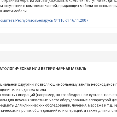
о крайней мере, из остова (каркаса). В комплект могут не входит
 отсутствии в комплекте частей, придающих мебели основные пр
 части мебели.
омитета Республики Беларусь № 110 от 16.11.2007
АТОЛОГИЧЕСКАЯ ИЛИ ВЕТЕРИНАРНАЯ МЕБЕЛЬ
ециальной хирургии, позволяющие больному занять необходимое 
ащения или подъема стола.
 сложных операций (например, на тазобедренном суставе, плечево
толы для лечения животных, часто оборудованные аппаратурой дл
предметы для клинических обследований, лечения, массажа и т.д.; к
пических и прочих обследований или операций, а также для исполь