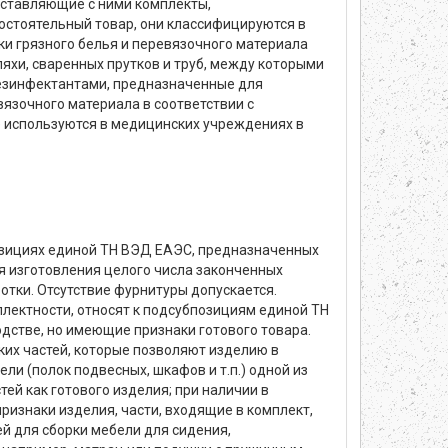
оставляющие с ними комплекты,
мостоятельный товар, они классифицируются в
ки грязного белья и перевязочного материала
яхи, сваренных прутков и труб, между которыми
езинфектантами, предназначенные для
язочного материала в соответствии с
е используются в медицинских учреждениях в
позициях единой ТН ВЭД ЕАЭС, предназначенных
я изготовления целого числа законченных
отки. Отсутствие фурнитуры допускается.
лектности, относят к подсубпозициям единой ТН
дстве, но имеющие признаки готового товара.
ких частей, которые позволяют изделию в
ли (полок подвесных, шкафов и т.п.) одной из
ей как готового изделия; при наличии в
ризнаки изделия, части, входящие в комплект,
ей для сборки мебели для сидения,