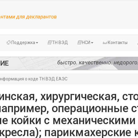
антами для декларантов
Поддержка
ТН ВЭД
НСИ
Контакты
быстро. качественно. недорого
ИЕ
нформация о коде ТН ВЭД ЕАЭС
нская, хирургическая, ст
например, операционные с
е койки с механическими
кресла); парикмахерские 