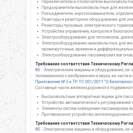
Переключатели и отключатели высоковольтн
Предохранители высоковольтные для железн
Разъединители, короткозамыкатели, отделит
Реакторы и реакторное оборудование для эл
Резисторы пусковые, электрического тормоз
Устройства управления, контроля и безопас
Электрооборудование для тепловозов, дизел
Электрооборудование низковольтное для жел
промежуточные, времени и дифференциальн
Электрооборудование пассажирских вагонов
Требование соответствия Техническому Регл
85
- Электрические машины и оборудование, их 
телевизионного изображения и звука, их части 
Приложение № 5 к ТР ТС 001/2011 "О безопасно
Составные части железнодорожного подвижного
Высоковольтные аппаратные ящики для пасс
Устройство автоматического регулирования т
Элементы систем освещения пассажирских в
Противоюзное устройство железнодорожного
Требование соответствия Техническому Регл
85
- Электрические машины и оборудование, их 