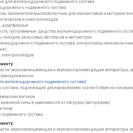
ые для железнодорожного подвижного состава
одорожного подвижного состава
ели, заземлители высоковольтные для локомотивов и моторвагонн
ектровозов и электропоездов
а, демпферные
ности, программные средства железнодорожного подвижного сост
ь-поездов, рельсовых автобусов и автомотрис
езнодорожного подвижного состава: контроллеры низковольтные
ые)
; электропоездов
аменту
части; звукозаписывающая и звуковоспроизводящая аппаратура, а
и принадлежности
сти железнодорожного подвижного состава"
 состава, подлежащие декларированию соответствия на основани
ажирских вагонов
ормозной силы в зависимости от загрузки (авторежим)
агонов
 подвижного состава
аменту
части; звукозаписывающая и звуковоспроизводящая аппаратура, а