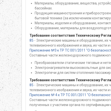
Материалы, оборудование, вещества, устройс
бассейнах.
Продукция машиностроения и приборостроени
бытовой технике (за исключением контактир
Материалы, изделия и оборудование, контак
Оборудование, материалы для воздухоподгот
Требование соответствия Техническому Регл
85
- Электрические машины и оборудование, их 
телевизионного изображения и звука, их части 
Приложение №3 к ТР ТС 001/2011 "О безопаснос
Составные части железнодорожного подвижного
Преобразователи статические тяговые и нет
Электронагреватели высоковольтные для сис
Электропечи для систем отопления пассажир
Требование соответствия Техническому Регл
85
- Электрические машины и оборудование, их 
телевизионного изображения и звука, их части 
Приложение № 4 к ТР ТС 001/2011 "О безопасно
Составные части железнодорожного подвижного 
полученных с участием органа по сертификации 