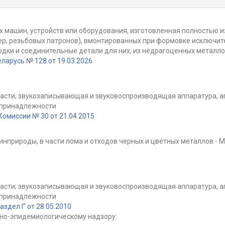
 машин, устройств или оборудования, изготовленная полностью и
р, резьбовых патронов), вмонтированных при формовке исключите
водки и соединительные детали для них, из недрагоценных метал
ларусь № 128 от 19.03.2026
части; звукозаписывающая и звуковоспроизводящая аппаратура, а
и принадлежности
омиссии № 30 от 21.04.2015
инприроды, в части лома и отходов черных и цветных металлов -
части; звукозаписывающая и звуковоспроизводящая аппаратура, а
и принадлежности
дел I" от 28.05.2010
но-эпидемиологическому надзору: