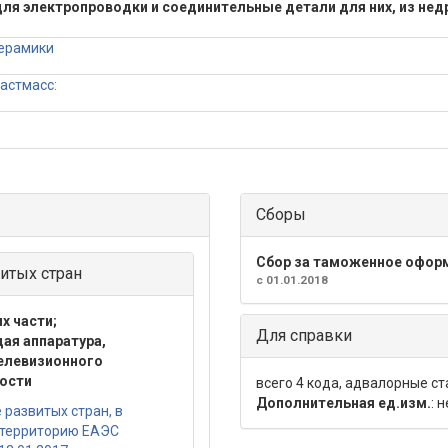
 для электропроводки и соединительные детали для них, из н
керамики
астмасс:
Сборы
Сбор за таможенное офор
итых стран
с 01.01.2018
х части;
Для справки
ая аппаратура,
телевизионного
ности
всего 4 кода, адвалорные с
Дополнительная ед.изм.
: 
развитых стран, в
 территорию ЕАЭС