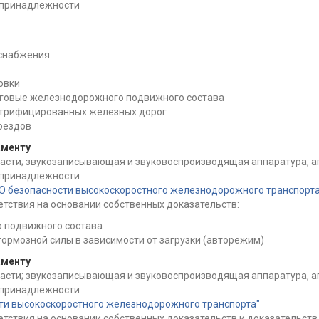
и принадлежности
оснабжения
овки
яговые железнодорожного подвижного состава
ктрифицированных железных дорог
оездов
аменту
части; звукозаписывающая и звуковоспроизводящая аппаратура, а
и принадлежности
"О безопасности высокоскоростного железнодорожного транспорта
ствия на основании собственных доказательств:
 подвижного состава
ормозной силы в зависимости от загрузки (авторежим)
аменту
части; звукозаписывающая и звуковоспроизводящая аппаратура, а
и принадлежности
сти высокоскоростного железнодорожного транспорта"
ствия на основании собственных доказательств и доказательств,