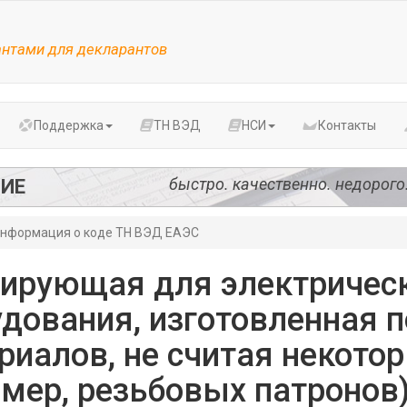
антами для декларантов
Поддержка
ТН ВЭД
НСИ
Контакты
быстро. качественно. недорого
ИЕ
нформация о коде ТН ВЭД ЕАЭС
лирующая для электричес
удования, изготовленная 
иалов, не считая некото
мер, резьбовых патронов