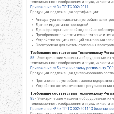
телевизионного изображения и звука, их части 
Приложение № 3 к ТР ТС 002/2011
Продукция, подлежащая сертификации:
Аппаратура телемеханики устройств электр
Датчик индуктивно проводной
Дешифраторы числовой кодовой автоблокир
Преобразователи статические тяговые и нет
Устройства защиты станций стыкования эле
Электропечи для систем отопления электроп
Требование соответствия Техническому Регл
85
- Электрические машины и оборудование, их 
телевизионного изображения и звука, их части 
Приложение № 5 к техническому регламенту ТС 
Продукция, подлежащая декларированию соответ
Противоюзное устройство железнодорожного
Устройство автоматического регулирования т
Требование соответствия Техническому Регл
85
- Электрические машины и оборудование, их 
телевизионного изображения и звука, их части 
Приложение № 4 к ТР ТС 002/2011 "О безопасно
Продукция, подлежащая декларированию соответ