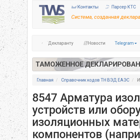
Перейти
Контакты
Парсер КТС
к
основному
Система, созданная деклар
содержанию
Декларанту
Новости
Telegram
ТАМОЖЕННОЕ ДЕКЛАРИРОВАН
Главная
Справочник кодов ТН ВЭД ЕАЭС
И
8547 Арматура изо
устройств или обор
изоляционных матер
компонентов (напри