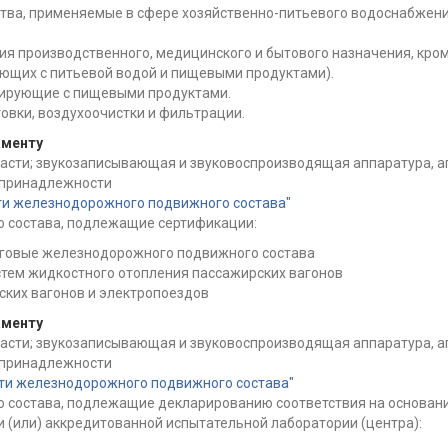
тва, применяемые в сфере хозяйственно-питьевого водоснабжения
я производственного, медицинского и бытового назначения, кром
ующих с питьевой водой и пищевыми продуктами).
тирующие с пищевыми продуктами.
овки, воздухоочистки и фильтрации.
аменту
части; звукозаписывающая и звуковоспроизводящая аппаратура, а
и принадлежности
ти железнодорожного подвижного состава"
 состава, подлежащие сертификации:
яговые железнодорожного подвижного состава
тем жидкостного отопления пассажирских вагонов
ских вагонов и электропоездов
аменту
части; звукозаписывающая и звуковоспроизводящая аппаратура, а
и принадлежности
сти железнодорожного подвижного состава"
состава, подлежащие декларированию соответствия на основании
и (или) аккредитованной испытательной лаборатории (центра):