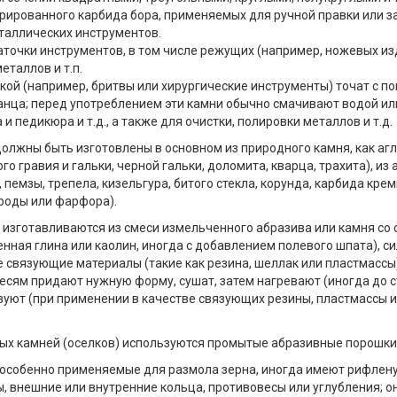
рированного карбида бора, применяемых для ручной правки или з
еталлических инструментов.
заточки инструментов, в том числе режущих (например, ножевых из
металлов и т.п.
кой (например, бритвы или хирургические инструменты) точат с п
анца; перед употреблением эти камни обычно смачивают водой ил
 педикюра и т.д., а также для очистки, полировки металлов и т.д.
должны быть изготовлены в основном из природного камня, как аг
ого гравия и гальки, черной гальки, доломита, кварца, трахита), 
емзы, трепела, кизельгура, битого стекла, корунда, карбида кремн
роды или фарфора).
 изготавливаются из смеси измельченного абразива или камня со
ная глина или каолин, иногда с добавлением полевого шпата), си
 связующие материалы (такие как резина, шеллак или пластмассы)
Смесям придают нужную форму, сушат, затем нагревают (иногда до 
уют (при применении в качестве связующих резины, пластмассы и т
ых камней (оселков) используются промытые абразивные порошки
 особенно применяемые для размола зерна, иногда имеют рифлену
, внешние или внутренние кольца, противовесы или углубления; о