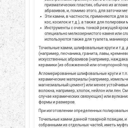
призматических пластин, обычно из агломе
абразивов, и, помимо этого, для заточки м
Эти камни, в частности, применяются для 
кос, косилок и т.д.), а также для полировки 
Инструменты с очень тонкой режущей кром
специально мелкозернистого камня или сл
используются также для туалета, маникюра и
Точильные камни, шлифовальные круги и т.д. 
(например, песчаника, гранита, лавы, кремнев
искусственных абразивов (например, наждака, п
керамики (из обожженной или огнеупорной по
Агломерированные шлифовальные круги и т.п.
керамические материалы (например, измельчен
магнезиальный цемент) или менее устойчивые
волокна, например, хлопок, нейлон или лен. 
случае керамических связующих) или вулканиз
формы и размеров.
При изготовлении определенных полировальн
Точильные камни данной товарной позиции, и
собранными из отдельных частей, иметь муфты