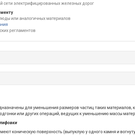
й сети электрифицированных железных дорог
аменту
 слюды или аналогичных материалов
ания
ских регламентов
назначены для уменьшения размеров частиц таких материалов, как
 подгонки или других операций, ведущих к уменьшению массы мате
шлифовки
меют коническую поверхность (выпуклую у одного камня и вогнуту