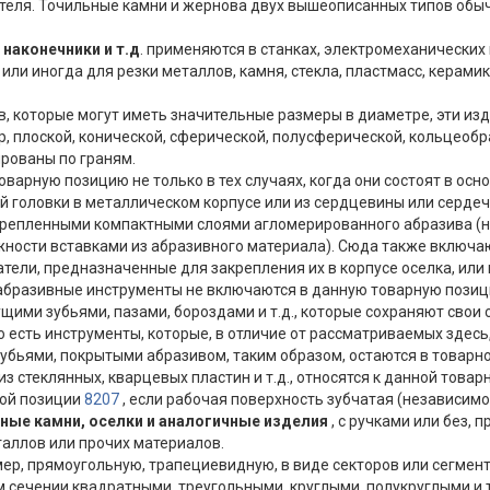
ателя. Точильные камни и жернова двух вышеописанных типов об
 наконечники и т.д
. применяются в станках, электромеханических
или иногда для резки металлов, камня, стекла, пластмасс, керамик
, которые могут иметь значительные размеры в диаметре, эти из
, плоской, конической, сферической, полусферической, кольцеобра
рованы по граням.
арную позицию не только в тех случаях, когда они состоят в осн
й головки в металлическом корпусе или из сердцевины или сердеч
рикрепленными компактными слоями агломерированного абразива (н
жности вставками из абразивного материала). Сюда также включа
атели, предназначенные для закрепления их в корпусе оселка, или
е абразивные инструменты не включаются в данную товарную пози
ими зубьями, пазами, бороздами и т.д., которые сохраняют свои 
о есть инструменты, которые, в отличие от рассматриваемых здес
 зубьями, покрытыми абразивом, таким образом, остаются в товар
 стеклянных, кварцевых пластин и т.д., относятся к данной товар
ной позиции
8207
, если рабочая поверхность зубчатая (независимо 
ные камни, оселки и аналогичные изделия
, с ручками или без,
таллов или прочих материалов.
р, прямоугольную, трапециевидную, в виде секторов или сегмент
 сечении квадратными, треугольными, круглыми, полукруглыми и т.