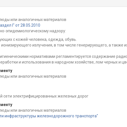
 слюды или аналогичных материалов
дел I" от 28.05.2010
но-эпидемиологическому надзору:
ующих с кожей человека, одежда, обувь.
 ионизирующего излучения, в том числе генерирующего, а также 
 гигиеническими нормативами регламентируется содержание радио
еработки и использования в народном хозяйстве, лом черных и цв
аменту
 слюды или аналогичных материалов
й сети электрифицированных железных дорог
аменту
 слюды или аналогичных материалов
сти инфраструктуры железнодорожного транспорта"