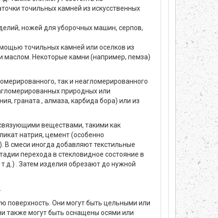
аточки точильных камней из искусственных
делий, ножей для уборочных машин, серпов,
омощью точильных камней или оселков из
и маслом. Некоторые камни (например, пемза)
ломерированного, так и неагломерированного
из агломерированных природных или
ия, граната , алмаза, карбида бора) или из
 связующими веществами, такими как
ликат натрия, цемент (особенно
. В смеси иногда добавляют текстильные
стадии перехода в стекловидное состояние в
.д.) . Затем изделия обрезают до нужной
.
ю поверхность. Они могут быть цельными или
ни также могут быть оснащены осями или