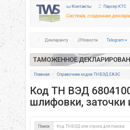
Перейти
Контакты
Парсер КТС
к
основному
Система, созданная деклар
содержанию
Декларанту
Новости
Telegram
ТАМОЖЕННОЕ ДЕКЛАРИРОВАН
Главная
Справочник кодов ТН ВЭД ЕАЭС
Код ТН ВЭД 680410
шлифовки, заточки
Поиск