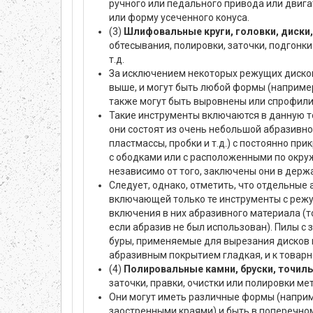
ручного или педального привода или двиг
или форму усеченного конуса.
(3)
Шлифовальные круги, головки, диски,
обтесывания, полировки, заточки, подгонки 
т.д.
За исключением некоторых режущих дисков
выше, и могут быть любой формы (например
также могут быть выровнены или спрофили
Такие инструменты включаются в данную тов
они состоят из очень небольшой абразивно
пластмассы, пробки и т.д.) с постоянно п
с ободками или с расположенными по окру
независимо от того, заключены они в держ
Следует, однако, отметить, что отдельны
включающей только те инструменты с режущ
включения в них абразивного материала (т
если абразив не был использован). Пилы с
буры, применяемые для вырезания дисков из
абразивным покрытием гладкая, и к товар
(4)
Полировальные камни, бруски, точиль
заточки, правки, очистки или полировки ме
Они могут иметь различные формы (наприме
заостренными краями) и быть в поперечном