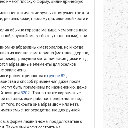
ычно имеют плоскую форму, цилиндрическую
 или пневматических ручных инструментах для
и, резины, кожи, перламутра, слоновой кости и
делия обычно гораздо меньше, чем описанные
зной, ярусной, могут быть утопленными); они
овном из абразивных материалов, но и когда
ника из жесткого материала (металла, дерева,
апример, режущие металлические диски и т.д.
ются абразивные элементы для оселков
 не заключены.
цию и рассматриваются в
группе 82
,
свойства и способ применения даже после
ь, могут быть применены по назначению, даже
ной позиции
8202
. Точно так же корончатые
ной позиции, если рабочая поверхность под
от того, покрыта она абразивом или нет).
 применяемые непосредственно для ручной
ов, в форме лезвия ножа, продолговатые с
д. Также они могут состоять из