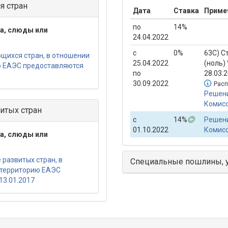
я стран
Дата
Ставка
Приме
по
14%
та, слюды или
24.04.2022
с
0%
63С) С
щихся стран, в отношении
25.04.2022
(ноль)
ю ЕАЭС предоставляются
по
28.03.
30.09.2022
Расп
Решени
Комисс
итых стран
с
14%
Решени
01.10.2022
Комисс
та, слюды или
развитых стран, в
Специальные пошлины, 
 территорию ЕАЭС
13.01.2017