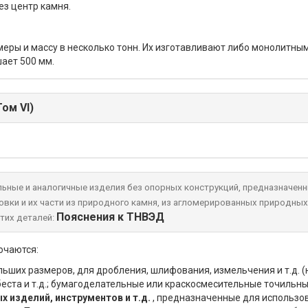
ез центр камня.
ры и массу в несколько тонн. Их изготавливают либо монолитными
ает 500 мм.
ом VI)
ьные и аналогичные изделия без опорных конструкций, предназначенн
ровки и их части из природного камня, из агломерированных природных
Пояснения к ТНВЭД
тих деталей:
ючаются:
ольших размеров, для дробления, шлифования, измельчения и т.д. (
еста и т.д.; бумагоделательные или краскосмесительные точильны
 изделий, инструментов и т.д.
, предназначенные для использов