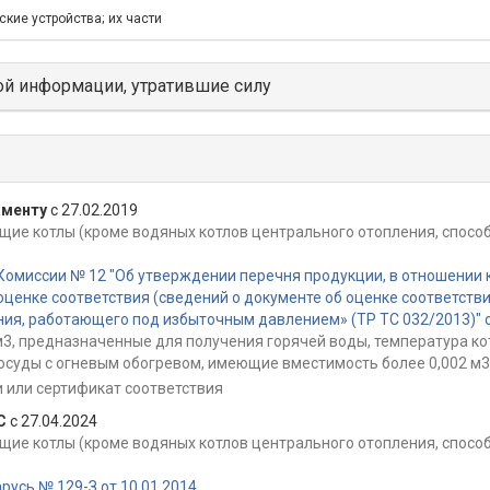
кие устройства; их части
й информации, утратившие силу
аменту
с 27.02.2019
щие котлы (кроме водяных котлов центрального отопления, способ
Комиссии № 12 "Об утверждении перечня продукции, в отношении
ценке соответствия (сведений о документе об оценке соответств
ия, работающего под избыточным давлением» (ТР ТС 032/2013)" о
м3, предназначенные для получения горячей воды, температура кот
сосуды с огневым обогревом, имеющие вместимость более 0,002 м3
 или сертификат соответствия
С
с 27.04.2024
щие котлы (кроме водяных котлов центрального отопления, способ
усь № 129-З от 10.01.2014