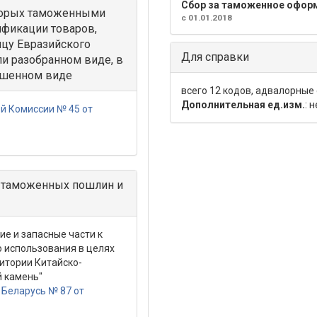
Сбор за таможенное офор
оторых таможенными
с 01.01.2018
ификации товаров,
цу Евразийского
Для справки
и разобранном виде, в
ршенном виде
всего 12 кодов, адвалорные
Дополнительная ед.изм.
: 
й Комиссии № 45 от
 таможенных пошлин и
е и запасные части к
о использования в целях
итории Китайско-
й камень"
Беларусь № 87 от