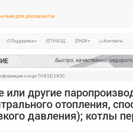
антами для декларантов
Поддержка
ТН ВЭД
НСИ
Контакты
быстро. качественно. недорого
ИЕ
нформация о коде ТН ВЭД ЕАЭС
е или другие паропроизво
трального отопления, сп
зкого давления); котлы пе