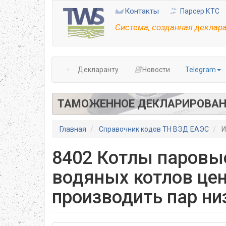
Перейти
Контакты
Парсер КТС
к
основному
Система, созданная деклар
содержанию
Декларанту
Новости
Telegram
ТАМОЖЕННОЕ ДЕКЛАРИРОВАН
Главная
Справочник кодов ТН ВЭД ЕАЭС
И
8402 Котлы паровы
водяных котлов цен
производить пар ни