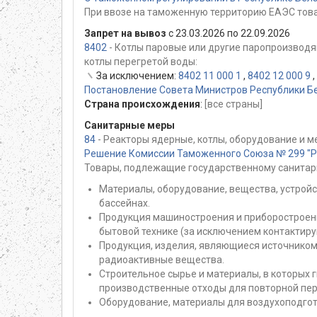
При ввозе на таможенную территорию ЕАЭС това
Запрет на вывоз
с 23.03.2026 по 22.09.2026
8402
- Котлы паровые или другие паропроизводя
котлы перегретой воды:
За исключением:
8402 11 000 1
,
8402 12 000 9
,
Постановление Совета Министров Республики Бе
Страна происхождения
:
[все страны]
Санитарные меры
84
- Реакторы ядерные, котлы, оборудование и м
Решение Комиссии Таможенного Союза № 299 "Раз
Товары, подлежащие государственному санитар
Материалы, оборудование, вещества, устройс
бассейнах.
Продукция машиностроения и приборостроени
бытовой технике (за исключением контактир
Продукция, изделия, являющиеся источником
радиоактивные вещества.
Строительное сырье и материалы, в которых
производственные отходы для повторной пер
Оборудование, материалы для воздухоподгот