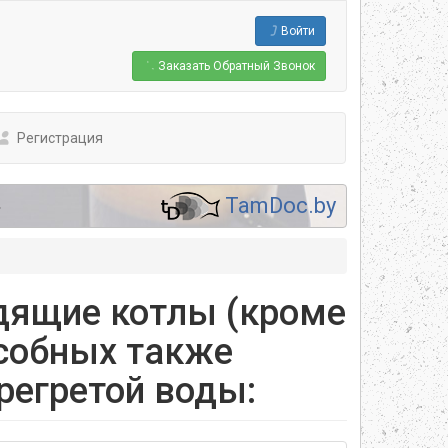
Войти
Заказать
Обратный Звонок
Регистрация
.
TamDoc.by
дящие котлы (кроме
особных также
регретой воды: