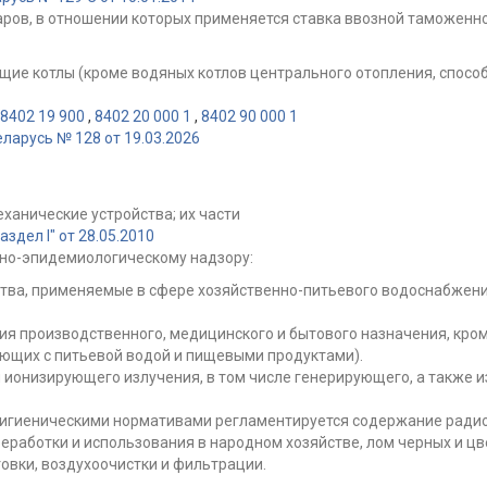
ров, в отношении которых применяется ставка ввозной таможенно
щие котлы (кроме водяных котлов центрального отопления, способ
8402 19 900
,
8402 20 000 1
,
8402 90 000 1
ларусь № 128 от 19.03.2026
еханические устройства; их части
дел I" от 28.05.2010
но-эпидемиологическому надзору:
тва, применяемые в сфере хозяйственно-питьевого водоснабжения
я производственного, медицинского и бытового назначения, кром
ующих с питьевой водой и пищевыми продуктами).
 ионизирующего излучения, в том числе генерирующего, а также 
 гигиеническими нормативами регламентируется содержание радио
еработки и использования в народном хозяйстве, лом черных и цв
овки, воздухоочистки и фильтрации.