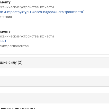
аменту
еханические устройства; их части
сти инфраструктуры железнодорожного транспорта"
тствия:
аменту
еханические устройства; их части
ания
ских регламентов
шие силу (2)