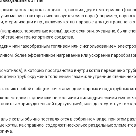
ОИЗВОДЯЩИЕ КОТЛЫ
производства пара как водяного, так и из других материалов (нап
угих машин, в которых используется сила пара (например, паровые
и, стерилизации и пр., включая котлы паровые для центрального о
(например, паровозные котлы), даже если они, очевидно, были с
ойства или транспортного средства.
идким или газообразным топливом или с использованием электроэ
пливом, более эффективное нагревание или ускорение парообразо
комотивов), в которых пространство внутри котла пересечено труб
а водяных труб окружена топочными газами; внутренние стенки не
дставляют собой в общем сочетание дымогарных и водотрубных кот
а коллектором с одним или несколькими цилиндрическими емкостям
как котлы с принудительной циркуляцией , иногда отсутствует исп
Малые котлы обычно поставляются в собранном виде, при этом ра
е котлы, как правило, содержат несколько раздельных элементов,
ирпича.