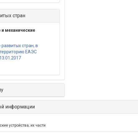
итых стран
 и механические
развитых стран, в
 территорию ЕАЭС
13.01.2017
лу
ой информации
кие устройства; их части