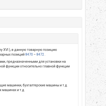
у XVI ), в данную товарную позицию
оварных позиций
8470
–
8472
.
ми, предназначенными для установки на
ной функции относительно главной функции
щие машинки, бухгалтерские машины и т.д.
 машинах и т.д.