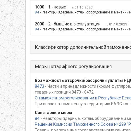
1000
–
1 - новые
с 01.10.2023
84
- Реакторы ядерные, котлы, оборудование и механичес
2000
–
2 - бывшие в эксплуатации
с 01.10.2023
84
- Реакторы ядерные, котлы, оборудование и механичес
Классификатор дополнительной таможенно
Меры нетарифного регулирования
Возможность отсрочки/рассрочки уплаты НД
8473
- Части и принадлежности (кроме футляров
товарных позиций 8470 - 8472:
О таможенном регулировании в Республике Белар
При ввозе на таможенную территорию ЕАЭС това
Санитарные меры
84
- Реакторы ядерные, котлы, оборудование и м
Решение Комиссии Таможенного Союза № 299 "Раз
Товары, подлежащие государственному санитар