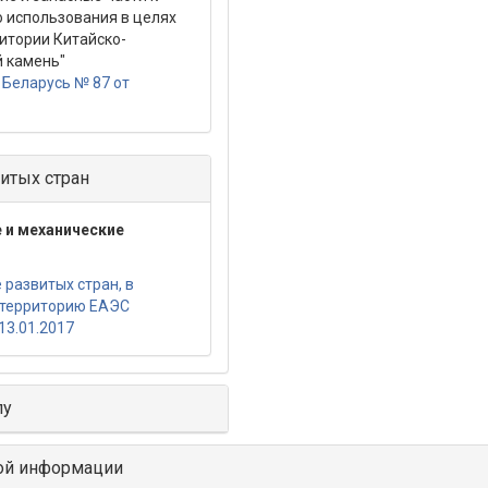
о использования в целях
итории Китайско-
й камень"
Беларусь № 87 от
итых стран
 и механические
развитых стран, в
 территорию ЕАЭС
13.01.2017
лу
ой информации