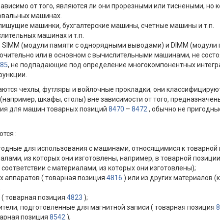
зависимо от того, являются ли они прорезными или тиснеными, но
овальных машинах.
 пишущие машинки, бухгалтерские машины, счетные машины и т.п.
слительных машинах и т.п.
, SIMM (модули памяти с однорядными выводами) и DIMM (модули 
чительно или в основном с вычислительными машинами, не состо
 85
, не подпадающие под определение многокомпонентных интеграль
функции.
ются чехлы, футляры и войлочные прокладки; они классифицируют
(например, шкафы, столы) вне зависимости от того, предназначен
ния для машин товарных позиций
8470
–
8472
, обычно не пригодны
тся :
ригодные для использования с машинами, относящимися к товарной
алами, из которых они изготовлены, например, в товарной позици
 соответствии с материалами, из которых они изготовлены);
х аппаратов ( товарная позиция
4816
) или из других материалов 
;
и ( товарная позиция
4823
);
сители, подготовленные для магнитной записи ( товарная позиция
8
оварная позиция
8542
);