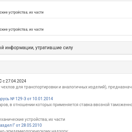
кие устройства; их части
кие устройства; их части
й информации, утратившие силу
С
с 27.04.2024
, чехлов для транспортировки и аналогичных изделий), предназн
усь № 129-З от 10.01.2014
ров, в отношении которых применяется ставка ввозной таможенно
еханические устройства; их части
дел I" от 28.05.2010
но-эпидемиологическому надзору: