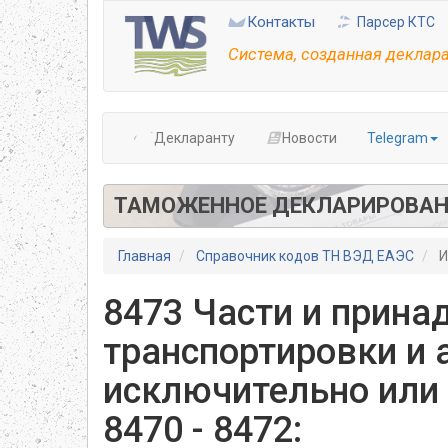
Перейти
Контакты
Парсер КТС
к
основному
Система, созданная деклар
содержанию
Декларанту
Новости
Telegram
ТАМОЖЕННОЕ ДЕКЛАРИРОВАН
Главная
Справочник кодов ТН ВЭД ЕАЭС
И
8473 Части и прина
транспортировки и 
исключительно или
8470 - 8472: