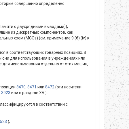
 которые совершенно определенно
памяти с двухрядными выводами)),
ящие из дискретных компонентов, как
ных схем (MCOs) (см. примечание 9 (б) (iv) к
ся в соответствующих товарных позициях. В
ы они для использования в учреждениях или
е для использования отдельно от этих машин,
 позиции
8470
,
8471
или
8472
(эти носители
и
3923
или в разделе XV );
(классифицируются в соответствии с
523
);