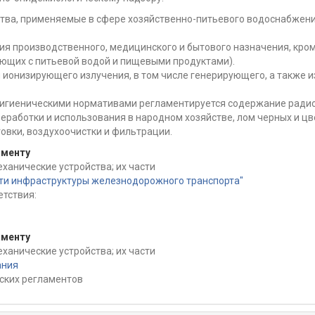
тва, применяемые в сфере хозяйственно-питьевого водоснабжения
я производственного, медицинского и бытового назначения, кром
ующих с питьевой водой и пищевыми продуктами).
 ионизирующего излучения, в том числе генерирующего, а также 
 гигиеническими нормативами регламентируется содержание радио
еработки и использования в народном хозяйстве, лом черных и цв
овки, воздухоочистки и фильтрации.
аменту
еханические устройства; их части
сти инфраструктуры железнодорожного транспорта"
тствия:
аменту
еханические устройства; их части
ания
ских регламентов