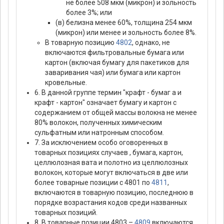
не более 508 мкм (микрон) и зольность
более 3%; или
(в) белизна менее 60%, толщина 254 мкм
(микрон) или менее и зольность более 8%.
В товарную позицию
4802
, однако, не
включаются фильтровальные бумага или
картон (включая бумагу для пакетиков для
заваривания чая) или бумага или картон
кровельные.
6. В данной группе термин "крафт - бумаг а и
крафт - картон" означает бумагу и картон с
содержанием от общей массы волокна не менее
80% волокон, полученных химическим
сульфатным или натронным способом.
7. За исключением особо оговоренных в
товарных позициях случаев , бумага, картон,
целлюлозная вата и полотно из целлюлозных
волокон, которые могут включаться в две или
более товарные позиции с 4801 по
4811
,
включаются в товарную позицию, последнюю в
порядке возрастания кодов среди названных
товарных позиций.
8. В товарные позиции 4803 –
4809
включаются