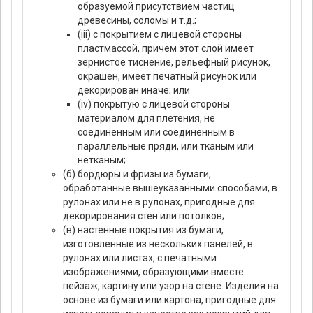
образуемой присутствием частиц
древесины, соломы и т.д.;
(iii) с покрытием с лицевой стороны
пластмассой, причем этот слой имеет
зернистое тиснение, рельефный рисунок,
окрашен, имеет печатный рисунок или
декорирован иначе; или
(iv) покрытую с лицевой стороны
материалом для плетения, не
соединенным или соединенным в
параллельные пряди, или тканым или
нетканым;
(б) бордюры и фризы из бумаги,
обработанные вышеуказанными способами, в
рулонах или не в рулонах, пригодные для
декорирования стен или потолков;
(в) настенные покрытия из бумаги,
изготовленные из нескольких панелей, в
рулонах или листах, с печатными
изображениями, образующими вместе
пейзаж, картину или узор на стене. Изделия на
основе из бумаги или картона, пригодные для