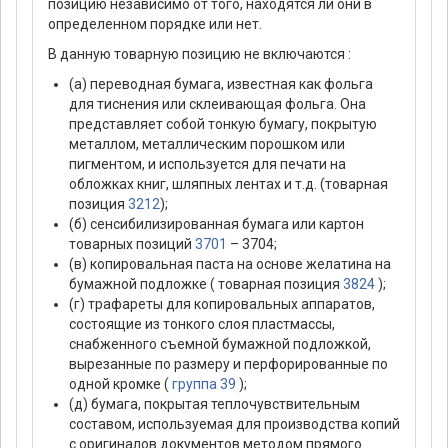
позицию независимо от того, находятся ли они в
определенном порядке или нет.
В данную товарную позицию не включаются :
(а) переводная бумага, известная как фольга
для тиснения или склеивающая фольга. Она
представляет собой тонкую бумагу, покрытую
металлом, металлическим порошком или
пигментом, и используется для печати на
обложках книг, шляпных лентах и т.д. (товарная
позиция
3212
);
(б) сенсибилизированная бумага или картон
товарных позиций
3701
– 3704;
(в) копировальная паста на основе желатина на
бумажной подложке ( товарная позиция
3824
);
(г) трафареты для копировальных аппаратов,
состоящие из тонкого слоя пластмассы,
снабженного съемной бумажной подложкой,
вырезанные по размеру и перфорированные по
одной кромке (
группа 39
);
(д) бумага, покрытая теплочувствительным
составом, используемая для производства копий
с оригиналов документов методом прямого