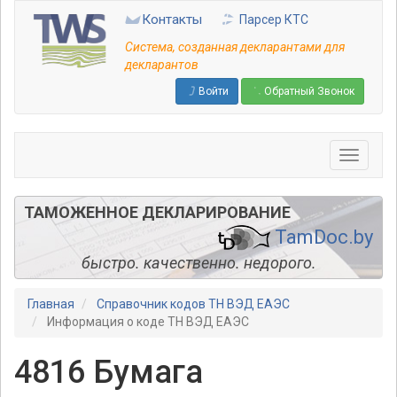
Перейти
Контакты
Парсер КТС
к
основному
Система, созданная декларантами для
содержанию
декларантов
Войти
Обратный Звонок
ТАМОЖЕННОЕ ДЕКЛАРИРОВАНИЕ
TamDoc.by
быстро. качественно. недорого.
Главная
Справочник кодов ТН ВЭД ЕАЭС
Информация о коде ТН ВЭД ЕАЭС
4816 Бумага