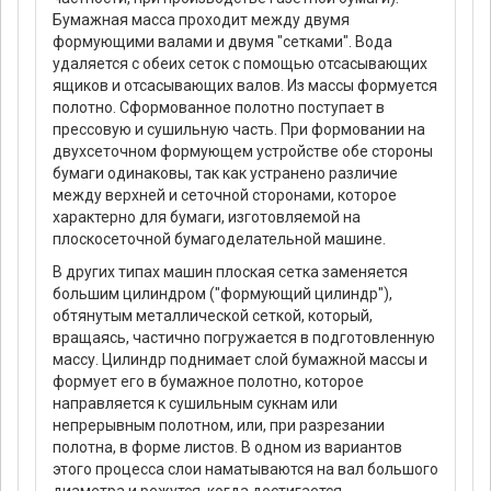
Бумажная масса проходит между двумя
формующими валами и двумя "сетками". Вода
удаляется с обеих сеток с помощью отсасывающих
ящиков и отсасывающих валов. Из массы формуется
полотно. Сформованное полотно поступает в
прессовую и сушильную часть. При формовании на
двухсеточном формующем устройстве обе стороны
бумаги одинаковы, так как устранено различие
между верхней и сеточной сторонами, которое
характерно для бумаги, изготовляемой на
плоскосеточной бумагоделательной машине.
В других типах машин плоская сетка заменяется
большим цилиндром ("формующий цилиндр"),
обтянутым металлической сеткой, который,
вращаясь, частично погружается в подготовленную
массу. Цилиндр поднимает слой бумажной массы и
формует его в бумажное полотно, которое
направляется к сушильным сукнам или
непрерывным полотном, или, при разрезании
полотна, в форме листов. В одном из вариантов
этого процесса слои наматываются на вал большого