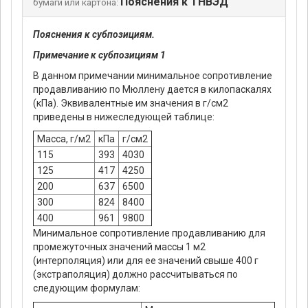
Пояснения к ТНВЭД
бумаги или картона:
Пояснения к субпозициям.
Примечание к субпозициям 1
В данном примечании минимальное сопротивление
продавливанию по Мюллену дается в килопаскалях
(кПа). Эквивалентные им значения в г/см2
приведены в нижеследующей таблице:
Масса, г/м2
кПа
г/см2
115
393
4030
125
417
4250
200
637
6500
300
824
8400
400
961
9800
Минимальное сопротивление продавливанию для
промежуточных значений массы 1 м2
(интерполяция) или для ее значений свыше 400 г
(экстраполяция) должно рассчитываться по
следующим формулам: