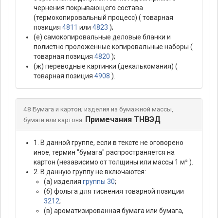
чернения покрывающего состава
(термокопировальный процесс) ( товарная
позиция
4811
или
4823
);
(е) самокопировальные деловые бланки и
полистно проложенные копировальные наборы (
товарная позиция
4820
);
(ж) переводные картинки (декалькомания) (
товарная позиция
4908
).
48 Бумага и картон; изделия из бумажной массы,
Примечания ТНВЭД
бумаги или картона:
1. В данной группе, если в тексте не оговорено
иное, термин "бумага" распространяется на
картон (независимо от толщины или массы 1 м² ).
2. В данную группу не включаются:
(а) изделия
группы 30
;
(б) фольга для тиснения товарной позиции
3212
;
(в) ароматизированная бумага или бумага,