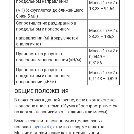
продольном направлении
Масса 1 г/м2 х
13,23 – 94,64
(мН) (округляется до ближайшего
0 или 5 мН)
Сопротивление раздиранию в
продольном и поперечном
Масса 1 г/м2 х
28,22 – 186,2
направлении (мН)(округляется
аналогично)
Масса 1 г/м2 х
Прочность на разрыв в
0,0449 –
поперечном направлении (кН/м)
0,8186
Прочность на разрыв в
Масса 1 г/м2 х
продольном и поперечном
0,1143 – 0,829
направлении (кН/м)
ОБЩИЕ ПОЛОЖЕНИЯ
В пояснениях к данной группе, если в контексте не
оговорено иное, термин "бумага" распространяется
на картон (независимо от толщины или массы).
Бумага состоит в основном из целлюлозных
волокон
группы 47
, отлитых в форме полотна.
Многие изделия, такие как материалы для