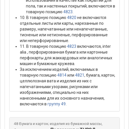
использования в качестве как покрытий для
пола, так и настенных покрытий, включаются в
товарную позицию
4823
.
10. В товарную позицию
4820
не включаются
отдельные листы или карты, нарезанные по
размеру, напечатанные или ненапечатанные,
тисненые или нетисненые, перфорированные
или неперфорированные.
11. В товарную позицию
4823
включаются, inter
alia , перфорированная бумага или картонные
перфокарты для жаккардовых или аналогичных
машин и бумажные кружева.
За исключением изделий, включаемых в
товарную позицию
4814
или
4821
, бумага, картон,
целлюлозная вата и изделия из них с
напечатанными узорами, рисунками или
изображениями, специально на них
нанесенными для их основного назначения,
включаются в
группу 49
.
48 Бумага и картон; изделия из бумажной массы,