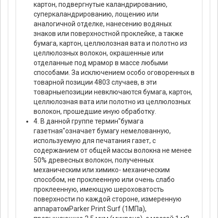
картон, подвергнутые каландрированию,
суперкаландрированию, лощению или
аналогичной отделке, нанесению водяных
знаков или поверхностной проклейке, а также
бумага, картон, целлюлозная вата и полотно из
целлюлозных волокон, окрашенные или
отделанные под мрамор в массе любыми
способами. За исключением особо оговоренных в
товарной позиции 4803 случаев, в эти
товарныепозиции невключаются бумага, картон,
целлюлозная вата или полотно из целлюлозных
волокон, прошедшие иную обработку.
4. В данной группе термин"бумага
газетная"означает бумагу немелованную,
используемую для печатания газет, с
содержанием от общей массы волокна не менее
50% древесных волокон, полученных
механическим или химико- механическим
способом, не проклеенную или очень слабо
проклеенную, имеющую шероховатость
поверхности по каждой стороне, измеренную
аппаратомParker Print Surf (1МПа),