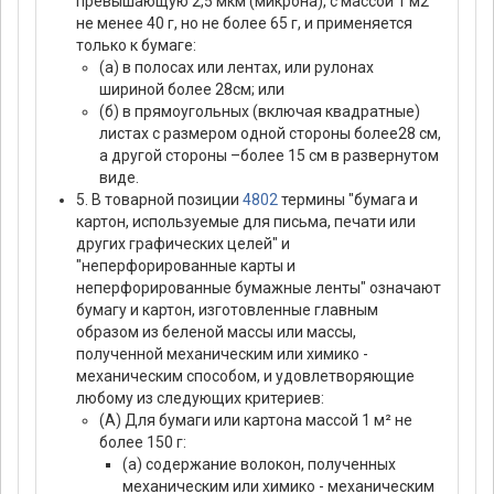
превышающую 2,5 мкм (микрона), с массой 1 м2
не менее 40 г, но не более 65 г, и применяется
только к бумаге:
(а) в полосах или лентах, или рулонах
шириной более 28см; или
(б) в прямоугольных (включая квадратные)
листах с размером одной стороны более28 см,
а другой стороны –более 15 см в развернутом
виде.
5. В товарной позиции
4802
термины "бумага и
картон, используемые для письма, печати или
других графических целей" и
"неперфорированные карты и
неперфорированные бумажные ленты" означают
бумагу и картон, изготовленные главным
образом из беленой массы или массы,
полученной механическим или химико -
механическим способом, и удовлетворяющие
любому из следующих критериев:
(А) Для бумаги или картона массой 1 м² не
более 150 г:
(а) содержание волокон, полученных
механическим или химико - механическим