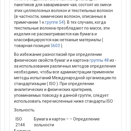
пакетиков для заваривания чая, состоят из смеси
этих целлюлозных волокон и текстильных волокон
(в частности, химических волокон, описанных в
примечании 1 к
группе 54
). В тех случаях, когда
текстильные волокна преобладают по массе, эти
изделия не рассматриваются как бумага и
классифицируются как нетканые материалы (
товарная позиция
5603
).
Во избежание разногласий при определении
физических свойств бумаг и и картона
группы 48
из -
за использования различных методов определения
необходимо, чтобы все администрации применяли
методы испытаний Международной организации по
стандартизации ( ISO ). При определении
аналитических и физических критериев,
упоминаемых повсюду в данной группе, следует
использовать перечисленные ниже стандарты ISO :
Зольность:
ISO
Бумага и картон – – Определение
2144
зольности