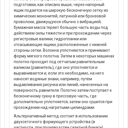
подготовки, как описано выше, через напорный
ящик подается на широкую бесконечную сетку из
химических мононитей, латунной или бронзовой
проволоки, движущуюся обычно с вибрацией;
бумажная масса теряет большую часть воды под
действием силы тяжести и при прохождении через
регистровые валики, гидропланки или
отсасывающие ящики, расположенные с нижней
стороны сетки. Волокна уплотняются и принимают
форму мягкого полотна. Затем в некоторых машинах
полотно проходит под сетчатым равнительным
валиком (равнитель), где оно уплотняется и
выравнивается и, если это необходимо, на него
наносят водяные знаки, например, путем
выдавливания рисунка или линий, нанесенных на
поверхность равнителя. Полотно затем поступает к
бесконечному сукну в прессовую часть, где
дополнительно уплотняется; затем оно сушится при
прохождении над нагретыми цилиндрами.
Альтернативный метод состоит в использовании
двухсеточного формующего устройства (в
частности, при производстве газетной бумаги).