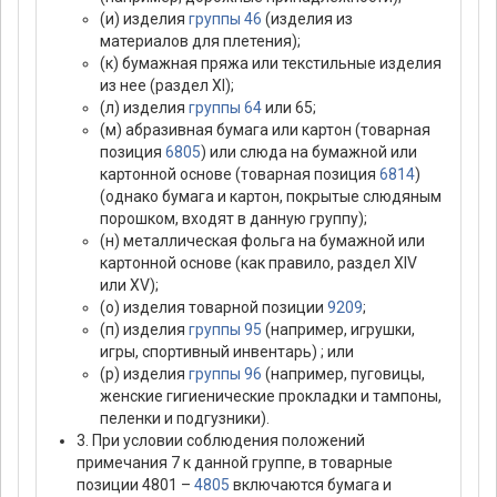
(и) изделия
группы 46
(изделия из
материалов для плетения);
(к) бумажная пряжа или текстильные изделия
из нее (раздел XI);
(л) изделия
группы 64
или 65;
(м) абразивная бумага или картон (товарная
позиция
6805
) или слюда на бумажной или
картонной основе (товарная позиция
6814
)
(однако бумага и картон, покрытые слюдяным
порошком, входят в данную группу);
(н) металлическая фольга на бумажной или
картонной основе (как правило, раздел XIV
или XV);
(о) изделия товарной позиции
9209
;
(п) изделия
группы 95
(например, игрушки,
игры, спортивный инвентарь) ; или
(р) изделия
группы 96
(например, пуговицы,
женские гигиенические прокладки и тампоны,
пеленки и подгузники).
3. При условии соблюдения положений
примечания 7 к данной группе, в товарные
позиции 4801 –
4805
включаются бумага и