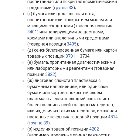
пропитанная или покрытая косметическими
средствами (
группа 33
);
(г) бумага или целлюлозная вата,
пропитанные или с покрытием мылом или
моющими средствами (товарная позиция
3401
) или полирующими веществами,
кремами или аналогичными средствами
(товарная позиция
3405
);
(д) сенсибилизированная бумага или картон
товарных позиций
3701
– 3704;
(е) бумага, пропитанная диагностическими
или лабораторными реагентами (товарная
позиция
3822
);
(ж) листовая слоистая пластмасса с
бумажным наполнением, или один слой
бумаги или картона, покрытый слоем
пластмассы, если последний составляет
более половины всей толщины материала,
или изделия из таких материалов, исключая
настенные покрытия товарной позиции
4814
(
группа 39
);
(з) изделия товарной позиции
4202
(например, дорожные принадлежности);