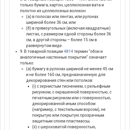
только бумага, картон, целлюлозная вата и
полотно из целлюлозных волокон:
(а) в полосах или лентах, или рулонах
шириной более 36 см; или
(б) в прямоугольных (включая квадратные)
листах, с размером одной стороны более 36
см, а другой стороны – более 15 см в
развернутом виде.
9. В товарной позиции
4814
термин "обои и
аналогичные настенные покрытия" означает
только:
(а) бумагу в рулонах шириной не менее 45 см
и не более 160 см, предназначенную для
декорирования стен или потолков:
(i) с зернистым тиснением, с рельефным
рисунком, с окрашенной поверхностью, с
печатным рисунком или с поверхностью,
декорированной иным способом
(например, с текстильным ворсом), не
покрытую или покрытую прозрачным
защитным слоем пластмассы;
(ii) с шероховатой поверхностью,