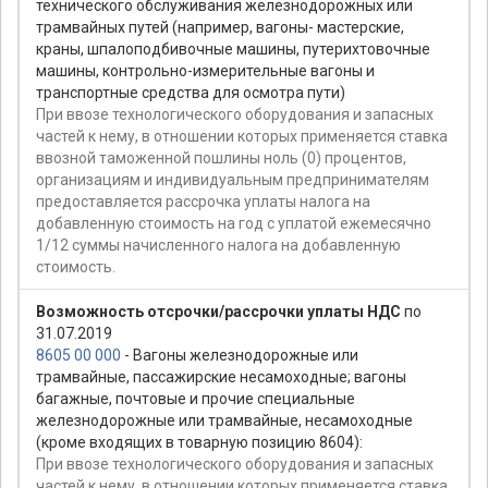
технического обслуживания железнодорожных или
трамвайных путей (например, вагоны- мастерские,
краны, шпалоподбивочные машины, путерихтовочные
машины, контрольно-измерительные вагоны и
транспортные средства для осмотра пути)
При ввозе технологического оборудования и запасных
частей к нему, в отношении которых применяется ставка
ввозной таможенной пошлины ноль (0) процентов,
организациям и индивидуальным предпринимателям
предоставляется рассрочка уплаты налога на
добавленную стоимость на год с уплатой ежемесячно
1/12 суммы начисленного налога на добавленную
стоимость.
Возможность отсрочки/рассрочки уплаты НДС
по
31.07.2019
8605 00 000
- Вагоны железнодорожные или
трамвайные, пассажирские несамоходные; вагоны
багажные, почтовые и прочие специальные
железнодорожные или трамвайные, несамоходные
(кроме входящих в товарную позицию 8604):
При ввозе технологического оборудования и запасных
частей к нему, в отношении которых применяется ставка