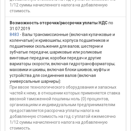
1/12 суммы начисленного налога на добавленную
стоимость.
Возможность отсрочки/рассрочки уплаты НДС
по
31.07.2019
8483
- Валы трансмиссионные (включая кулачковые и
коленчатые) и кривошипы; корпуса подшипников и
подшипники скольжения для валов; шестерни и
зубчатые передачи; шариковые или роликовые
винтовые передачи; коробки передач и другие
вариаторы скорости, включая гидротрансформаторы;
маховики и шкивы, включая блоки шкивов; муфты и
устройства для соединения валов (включая
универсальные шарниры):
При ввозе технологического оборудования и запасных
частей к нему, в отношении которых применяется ставка
ввозной таможенной пошлины ноль (0) процентов,
организациям и индивидуальным предпринимателям
предоставляется рассрочка уплаты налога на
добавленную стоимость на год с уплатой ежемесячно
1/12 суммы начисленного налога на добавленную
стоимость.