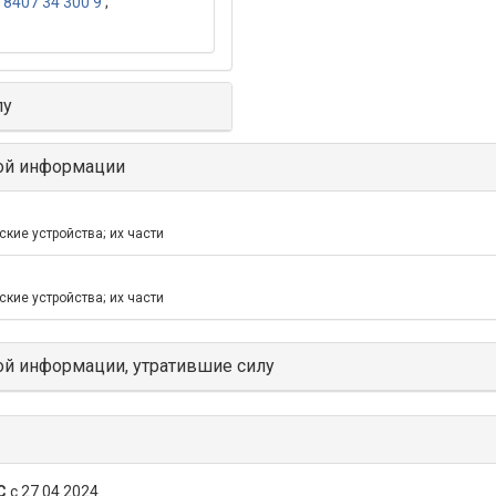
;
8407 34 300 9
;
лу
ой информации
кие устройства; их части
кие устройства; их части
й информации, утратившие силу
С
с 27.04.2024