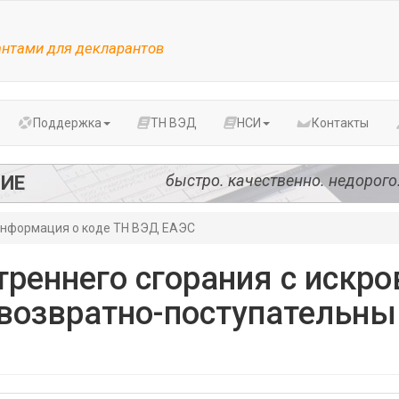
антами для декларантов
Поддержка
ТН ВЭД
НСИ
Контакты
быстро. качественно. недорого
ИЕ
нформация о коде ТН ВЭД ЕАЭС
треннего сгорания с искр
возвратно-поступательн