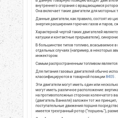
В данную товарную позицию входят двигатели
внутреннего сгорания с вращающимся ротором
Она включает такие двигатели для моторных 
Данные двигатели, как правило, состоят из ци
энергия расширения горючих газов и паров, с
Характерной чертой таких двигателей является
катушки и контактные прерыватели), синхрон
В большинстве типов топливо, всасываемое в 
отдельных случаях (например, в некоторых а
инжектором.
Самым распространенным топливом является бе
Для питания газовых двигателей обычно испо
классифицируются в товарной позиции
8405
.
Эти двигатели могут иметь один или нескольк
могут иметь различное расположение: вертика
на противоположных сторонах коленчатого ва
(двигатель Ванкеля) заложен тот же принцип, 
поступательные движения поршня посредство
имеется трехгранный ротор ("поршень"), раз