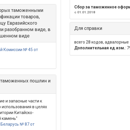
Сбор за таможенное офор
оторых таможенными
с 01.01.2018
ификации товаров,
цу Евразийского
Для справки
и разобранном виде, в
ршенном виде
всего 28 кодов, адвалорные
Дополнительная ед.изм.
: 
й Комиссии № 45 от
 таможенных пошлин и
е и запасные части к
о использования в целях
итории Китайско-
й камень"
Беларусь № 87 от