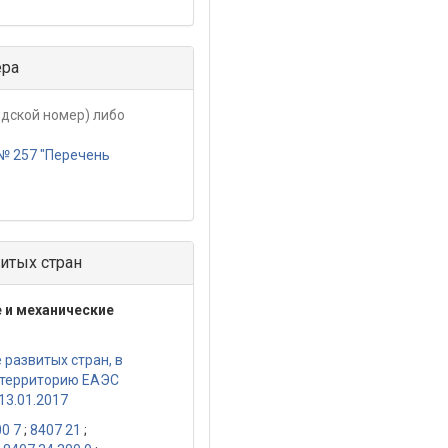
ера
дской номер) либо
№ 257 "Перечень
итых стран
 и механические
развитых стран, в
 территорию ЕАЭС
13.01.2017
00 7
;
8407 21
;