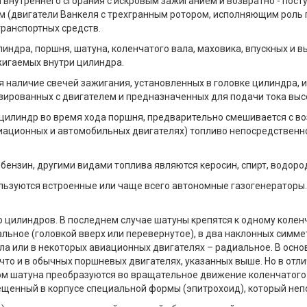
 внутреннего сгорания с искровым зажиганием и возвратно - пос
 (двигатели Ванкеля с трехгранным ротором, исполняющим роль 
транспортных средств.
линдра, поршня, шатуна, коленчатого вала, маховика, впускных и вы
жигаемых внутри цилиндра.
 наличие свечей зажигания, установленных в головке цилиндра, и 
изированных с двигателем и предназначенных для подачи тока выс
цилиндр во время хода поршня, предварительно смешивается с воз
виационных и автомобильных двигателях) топливо непосредственн
нзин, другими видами топлива являются керосин, спирт, водород,
льзуются встроенные или чаще всего автономные газогенераторы.
о цилиндров. В последнем случае шатуны крепятся к одному коле
льное (головкой вверх или перевернутое), в два наклонных симмет
ла или в некоторых авиационных двигателях – радиальное. В осно
что и в обычных поршневых двигателях, указанных выше. Но в отли
м шатуна преобразуются во вращательное движение коленчатого 
мещенный в корпусе специальной формы (эпитрохоид), который не