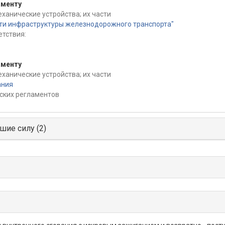
аменту
еханические устройства; их части
сти инфраструктуры железнодорожного транспорта"
тствия:
аменту
еханические устройства; их части
ания
ских регламентов
шие силу (2)