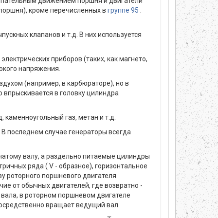
тупательным движением поршня и двигатели
поршня), кроме перечисленных в
группе 95
.
пускных клапанов и т.д. В них используется
электрических приборов (таких, как магнето,
окого напряжения.
духом (например, в карбюраторе), но в
о впрыскивается в головку цилиндра
 каменноугольный газ, метан и т.д.
 В последнем случае генераторы всегда
нчатому валу, а раздельно питаемые цилиндры
ричных ряда ( V - образное), горизонтальное
ву роторного поршневого двигателя
чие от обычных двигателей, где возвратно -
вала, в роторном поршневом двигателе
посредственно вращает ведущий вал.