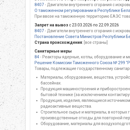
8407
- Двигатели внутреннего сгорания с искр
О таможенном регулировании в Республике Белар
При ввозе на таможенную территорию ЕАЭС това
Запрет на вывоз
с 23.03.2026 по 22.09.2026
8407
- Двигатели внутреннего сгорания с искр
Постановление Совета Министров Республики Бе
Страна происхождения
:
[все страны]
Санитарные меры
84
- Реакторы ядерные, котлы, оборудование и м
Решение Комиссии Таможенного Союза № 299 "Раз
Товары, подлежащие государственному санитар
Материалы, оборудование, вещества, устройс
бассейнах.
Продукция машиностроения и приборостроени
бытовой технике (за исключением контактир
Продукция, изделия, являющиеся источником
радиоактивные вещества.
Строительное сырье и материалы, в которых
производственные отходы для повторной пер
Оборудование, материалы для воздухоподгот