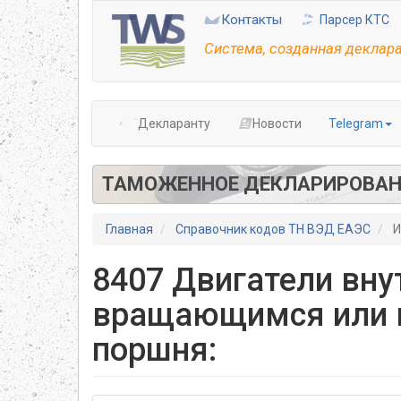
Перейти
Контакты
Парсер КТС
к
основному
Система, созданная деклар
содержанию
Декларанту
Новости
Telegram
ТАМОЖЕННОЕ ДЕКЛАРИРОВАН
Главная
Справочник кодов ТН ВЭД ЕАЭС
И
8407 Двигатели вну
вращающимся или 
поршня: