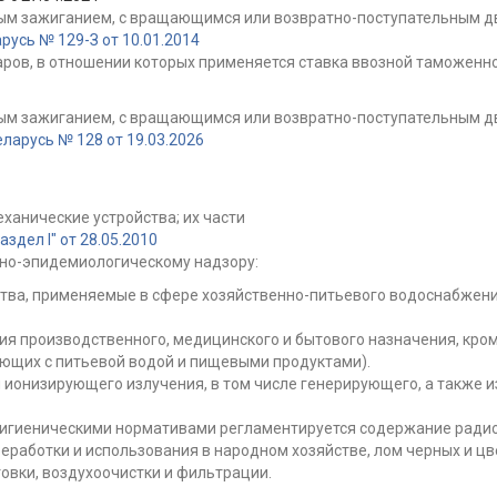
овым зажиганием, с вращающимся или возвратно-поступательным 
усь № 129-З от 10.01.2014
ров, в отношении которых применяется ставка ввозной таможенно
овым зажиганием, с вращающимся или возвратно-поступательным 
ларусь № 128 от 19.03.2026
еханические устройства; их части
дел I" от 28.05.2010
но-эпидемиологическому надзору:
тва, применяемые в сфере хозяйственно-питьевого водоснабжения
я производственного, медицинского и бытового назначения, кром
ующих с питьевой водой и пищевыми продуктами).
 ионизирующего излучения, в том числе генерирующего, а также 
 гигиеническими нормативами регламентируется содержание радио
еработки и использования в народном хозяйстве, лом черных и цв
овки, воздухоочистки и фильтрации.