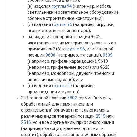
собой, и корпуса для них);
(к) изделия
группы 94
(например, мебель,
светильники и осветительное оборудование,
сборные строительные конструкции);
(л) изделия
группы 95
(например, игрушки,
игры и спортивный инвентарь);
(м) изделия товарной позиции 9602,
изготовленные из материалов, указанных в
примечании2 (б) к
группе 96
, илитоварной
позиции
9606
(например, пуговицы),
9609
(например, грифели карандашей), 9610
(например, грифельные доски) или 9620
(например, моноопоры, двуноги, треноги и
аналогичные изделия); или
(н) изделия
группы 97
(например,
произведения искусства).
2. В товарной позиции
6802
термин "камень,
обработанный для памятников или
строительства" означает не только камень
различных видов товарной позиции
2515
или
2516
, но и все другие виды природного камня
(например, кварцит, кремень, доломит и
стеатит), обработанные аналогичным образом,