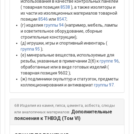
использования в качестве контрольных панелей
( товарная позиция
8538
), а также изоляторы и
их части из изоляционных материалов товарной
позиции
8546
или
8547
;
(г) изделия
группы 94
(например, мебель, лампы
и осветительное оборудование, сборные
строительные конструкции);
(д) игрушки, игры и спортивный инвентарь (
группа 95
);
(е) минеральные вещества, используемые для
резьбы, указанные в примечании 2(б) к
группе 96
,
обработанные или в виде готовых изделий (
товарная позиция 9602 );
(ж) подлинники скульптур и статуэток, предметы
коллекционирования и антиквариат
группы 97
.
68 Изделия из камня, гипса, цемента, асбеста, слюды
Дополнительные
или аналогичных материалов:
пояснения к ТНВЭД (Том VI)