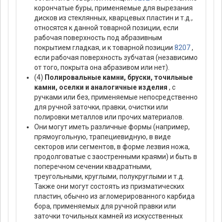
корончатые буры, применяемые для вырезания
дисков из стеклянных, кварцевых пластин и т.д.,
относятся к данной товарной позиции, если
рабочая поверхность под абразивным
покрытием гладкая, и к товарной позиции
8207
,
если рабочая поверхность зубчатая (независимо
от того, покрыта она абразивом или нет).
(4)
Полировальные камни, бруски, точильные
камни, оселки и аналогичные изделия
, с
ручками или без, применяемые непосредственно
для ручной заточки, правки, очистки или
полировки металлов или прочих материалов.
Они могут иметь различные формы (например,
прямоугольную, трапециевидную, в виде
секторов или сегментов, в форме лезвия ножа,
продолговатые с заостренными краями) и быть в
поперечном сечении квадратными,
треугольными, круглыми, полукруглыми и т.д.
Также они могут состоять из призматических
пластин, обычно из агломерированного карбида
бора, применяемых для ручной правки или
заточки точильных камней из искусственных