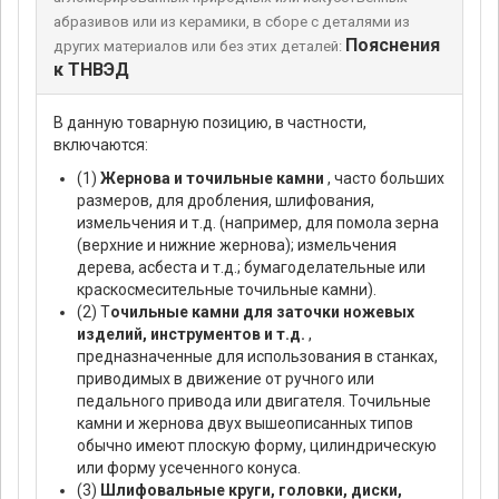
абразивов или из керамики, в сборе с деталями из
Пояснения
других материалов или без этих деталей:
к ТНВЭД
В данную товарную позицию, в частности,
включаются:
(1)
Жернова и точильные камни
, часто больших
размеров, для дробления, шлифования,
измельчения и т.д. (например, для помола зерна
(верхние и нижние жернова); измельчения
дерева, асбеста и т.д.; бумагоделательные или
краскосмесительные точильные камни).
(2) Т
очильные камни для заточки ножевых
изделий, инструментов и т.д.
,
предназначенные для использования в станках,
приводимых в движение от ручного или
педального привода или двигателя. Точильные
камни и жернова двух вышеописанных типов
обычно имеют плоскую форму, цилиндрическую
или форму усеченного конуса.
(3)
Шлифовальные круги, головки, диски,