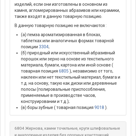
изделий, если они изготовлены в основном из
камня, агломерированных абразивов или керамики,
также входят в данную товарную позицию.
В данную товарную позицию не включаются :
(а) пемза ароматизированная в блоках,
таблетках или аналогичных формах товарной
позиции
3304
;
(б) природный или искусственный абразивный
порошок или зерно на основе из текстильного
материала, бумаги, картона или иной основе (
товарная позиция
6805
), независимо от того,
наклеен или нет текстильный материал, бумага и
т.д. на основу, такую как диски или деревянные
полосы (полировальные приспособления,
применяемые в производстве часов,
конструировании и т.д.);
(в) боры зубные ( товарная позиция
9018
).
6804 Жернова, камни точильные, круги шлифовальные
и аналогичные изделия без опорных конструкций,