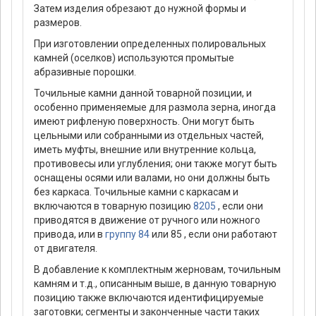
Затем изделия обрезают до нужной формы и
размеров.
При изготовлении определенных полировальных
камней (оселков) используются промытые
абразивные порошки.
Точильные камни данной товарной позиции, и
особенно применяемые для размола зерна, иногда
имеют рифленую поверхность. Они могут быть
цельными или собранными из отдельных частей,
иметь муфты, внешние или внутренние кольца,
противовесы или углубления; они также могут быть
оснащены осями или валами, но они должны быть
без каркаса. Точильные камни с каркасам и
включаются в товарную позицию
8205
, если они
приводятся в движение от ручного или ножного
привода, или в
группу 84
или 85 , если они работают
от двигателя.
В добавление к комплектным жерновам, точильным
камням и т.д., описанным выше, в данную товарную
позицию также включаются идентифицируемые
заготовки; сегменты и законченные части таких