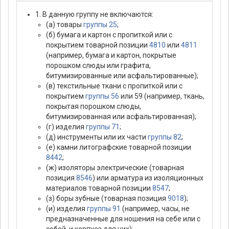
1. В данную группу не включаются:
(а) товары
группы 25
;
(б) бумага и картон с пропиткой или с
покрытием товарной позиции
4810
или
4811
(например, бумага и картон, покрытые
порошком слюды или графита,
битумизированные или асфальтированные);
(в) текстильные ткани с пропиткой или с
покрытием
группы 56
или 59 (например, ткань,
покрытая порошком слюды,
битумизированная или асфальтированная);
(г) изделия
группы 71
;
(д) инструменты или их части
группы 82
;
(е) камни литографские товарной позиции
8442
;
(ж) изоляторы электрические (товарная
позиция
8546
) или арматура из изоляционных
материалов товарной позиции
8547
;
(з) боры зубные (товарная позиция
9018
);
(и) изделия
группы 91
(например, часы, не
предназначенные для ношения на себе или с