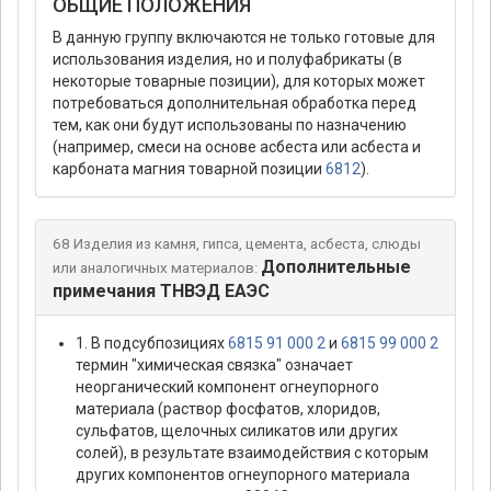
ОБЩИЕ ПОЛОЖЕНИЯ
В данную группу включаются не только готовые для
использования изделия, но и полуфабрикаты (в
некоторые товарные позиции), для которых может
потребоваться дополнительная обработка перед
тем, как они будут использованы по назначению
(например, смеси на основе асбеста или асбеста и
карбоната магния товарной позиции
6812
).
68 Изделия из камня, гипса, цемента, асбеста, слюды
Дополнительные
или аналогичных материалов:
примечания ТНВЭД ЕАЭС
1. В подсубпозициях
6815 91 000 2
и
6815 99 000 2
термин "химическая связка" означает
неорганический компонент огнеупорного
материала (раствор фосфатов, хлоридов,
сульфатов, щелочных силикатов или других
солей), в результате взаимодействия с которым
других компонентов огнеупорного материала