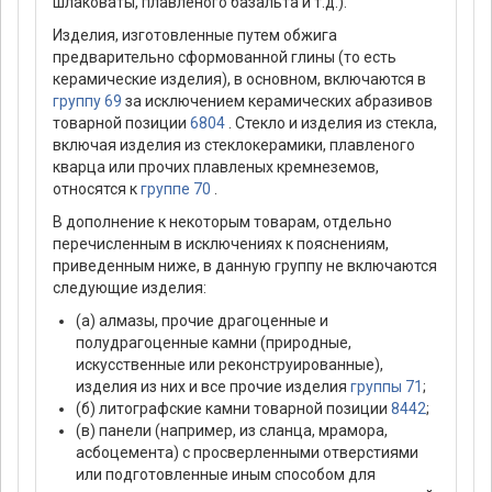
шлаковаты, плавленого базальта и т.д.).
Изделия, изготовленные путем обжига
предварительно сформованной глины (то есть
керамические изделия), в основном, включаются в
группу 69
за исключением керамических абразивов
товарной позиции
6804
. Стекло и изделия из стекла,
включая изделия из стеклокерамики, плавленого
кварца или прочих плавленых кремнеземов,
относятся к
группе 70
.
В дополнение к некоторым товарам, отдельно
перечисленным в исключениях к пояснениям,
приведенным ниже, в данную группу не включаются
следующие изделия:
(а) алмазы, прочие драгоценные и
полудрагоценные камни (природные,
искусственные или реконструированные),
изделия из них и все прочие изделия
группы 71
;
(б) литографские камни товарной позиции
8442
;
(в) панели (например, из сланца, мрамора,
асбоцемента) с просверленными отверстиями
или подготовленные иным способом для