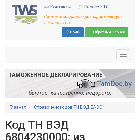
Перейти
Контакты
Парсер КТС
к
основному
Система, созданная декларантами для
содержанию
декларантов
Войти
Обратный Звонок
ТАМОЖЕННОЕ ДЕКЛАРИРОВАНИЕ
TamDoc.by
быстро. качественно. недорого.
Главная
Справочник кодов ТН ВЭД ЕАЭС
Код ТН ВЭД
6804230000: из