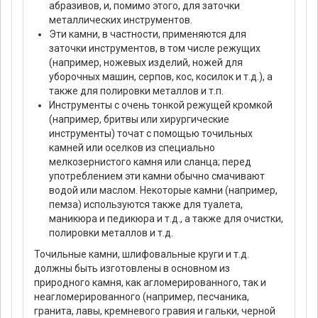
абразивов, и, помимо этого, для заточки
металлических инструментов.
Эти камни, в частности, применяются для
заточки инструментов, в том числе режущих
(например, ножевых изделий, ножей для
уборочных машин, серпов, кос, косилок и т.д.), а
также для полировки металлов и т.п.
Инструменты с очень тонкой режущей кромкой
(например, бритвы или хирургические
инструменты) точат с помощью точильных
камней или оселков из специально
мелкозернистого камня или сланца; перед
употреблением эти камни обычно смачивают
водой или маслом. Некоторые камни (например,
пемза) используются также для туалета,
маникюра и педикюра и т.д., а также для очистки,
полировки металлов и т.д.
Точильные камни, шлифовальные круги и т.д.
должны быть изготовлены в основном из
природного камня, как агломерированного, так и
неагломерированного (например, песчаника,
гранита, лавы, кремневого гравия и гальки, черной