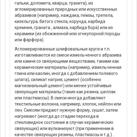
гальки, доломита, кварца, трахита), из
агломерированных природных или искусственных
абразивов (например, наждака, пемзы, трепела,
кизельгура, битого стекла, корунда, карбида
кремния, граната , алмаза, карбида бора) или из
керамики (из обожженной или огнеупорной породы
или фарфора).
Агломерированные шлифовальные круги и т.п.
изготавливаются из смеси измельченного абразива
или камня со связующими веществами, такими как
керамические материалы (например, измельченная
глина или каолин, иногда с добавлением полевого
шпата), силикат натрия, цемент (особенно
магнезиальный цемент) или менее устойчивые
связующие материалы (такие как резина, шеллак
или пластмассы). В смеси иногда добавляют
текстильные волокна, например, хлопок, нейлон или
лен. Смесям придают нужную форму, сушат, затем
нагревают (иногда до стадии перехода в
стекловидное состояние в случае керамических
связующих) или вулканизуют (при применении в
качестве связующих резины, пластмассы и т.д.) .