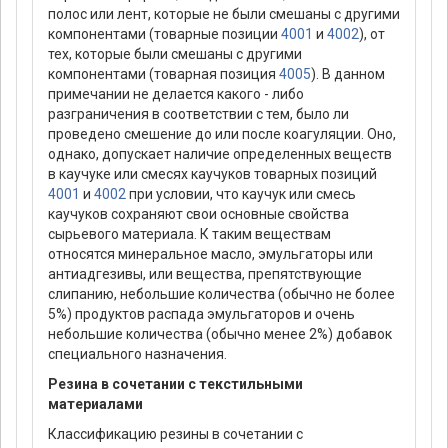
полос или лент, которые не были смешаны с другими
компонентами (товарные позиции
4001
и
4002
), от
тех, которые были смешаны с другими
компонентами (товарная позиция
4005
). В данном
примечании не делается какого - либо
разграничения в соответствии с тем, было ли
проведено смешение до или после коагуляции. Оно,
однако, допускает наличие определенных веществ
в каучуке или смесях каучуков товарных позиций
4001
и
4002
при условии, что каучук или смесь
каучуков сохраняют свои основные свойства
сырьевого материала. К таким веществам
относятся минеральное масло, эмульгаторы или
антиадгезивы, или вещества, препятствующие
cлипанию, небольшие количества (обычно не более
5%) продуктов распада эмульгаторов и очень
небольшие количества (обычно менее 2%) добавок
специального назначения.
Резина в сочетании с текстильными
материалами
Классификацию резины в сочетании с