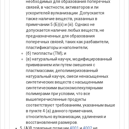
необходимых для образования поперечных
связей, в частности, активаторов и ли
ускорителей вулканизации. Допускается
также наличие веществ, указанных в
примечании 5 (Б)(ii) и (iii). Однако не
допускается наличие любых веществ, не
предназначенных для образования
поперечных связей, таких как разбавители,
пластификаторы и наполнители;
(б) тиопласты (ТМ); и
(в) натуральный каучук, модифицированный
прививанием или путем смешения с
пластмассами, деполимеризованный
натуральный каучук, смеси ненасыщенных
синтетических веществ с насыщенными
синтетическими высокомолекулярными
полимерами при условии, что все
вышеперечисленные продукты
соответствуют требованиям, указанным выше
в пункте 4 (а) данного примечания,
относительно вулканизации, удлинения и
восстановления размеров.
5. (А)В товарные позиции
4001
и
4002
не