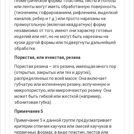
геометрической формы. Пластины, листы и полосы
или ленты могут иметь обработанную поверхность
(тиснением, гофрированием, рифлением, выделкой
каналов, ребер и т.д.) или просто нарезаны на
прямоугольную (включая квадратную) форму
независимо от того, имеют они характер готовых
изделий или нет, но не могут быть нарезаны на
куски другой формы или подвергнуты дальнейшей
обработке.
Пористая, или ячеистая, резина
Пористая резина – это резина, имеющая много пор
(открытых, закрытых или тех и других),
распределенных по всей массе. Она включает
губчатую или вспененную резину, вспученную и
микропористую, или микроячеистую резину. Она
может быть гибкой или жесткой (например,
эбонитовая губка).
Примечание 5
Примечание 5 к данной группе предусматривает
критерии отличия каучука или смесей каучуков в
первичных формах, в виде пластин, листов или