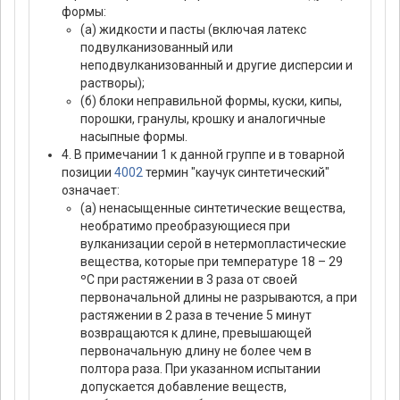
формы:
(а) жидкости и пасты (включая латекс
подвулканизованный или
неподвулканизованный и другие дисперсии и
растворы);
(б) блоки неправильной формы, куски, кипы,
порошки, гранулы, крошку и аналогичные
насыпные формы.
4. В примечании 1 к данной группе и в товарной
позиции
4002
термин "каучук синтетический"
означает:
(а) ненасыщенные синтетические вещества,
необратимо преобразующиеся при
вулканизации серой в нетермопластические
вещества, которые при температуре 18 – 29
ºС при растяжении в 3 раза от своей
первоначальной длины не разрываются, а при
растяжении в 2 раза в течение 5 минут
возвращаются к длине, превышающей
первоначальную длину не более чем в
полтора раза. При указанном испытании
допускается добавление веществ,