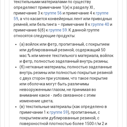
текстильными материалами по существу
определяют примечание 1(и) к разделу XI ,
примечание 3 к
группе 56
и примечание 4 к
группе
59
, а что касается конвейерных лент или приводных
ремней, или бельтинга – примечание 8 к
группе 40
и
примечание 6(б) к
группе 59
. К данной группе
относятся следующие продукты:
(а) войлок или фетр, пропитанный, с покрытием
или дублированный резиной, содержащий 50
мас.% или менее текстильного материала, войлок
и фетр, полностью заделанный внутрь резины;
(б) нетканые материалы, полностью заделанные
внутрь резины или полностью покрытые резиной
с двух сторон при условии, что такое покрытие
или оболочка могут быть различимы
невооруженным глазом, не принимая во
внимание какое - либо связанное с этим
изменение цвета;
(в) текстильные материалы (как определено в
примечании 1 к
группе 59
), пропитанные, с
покрытием или дублированные резиной, с
поверхностной плотностью более 1500 г/м 2 и