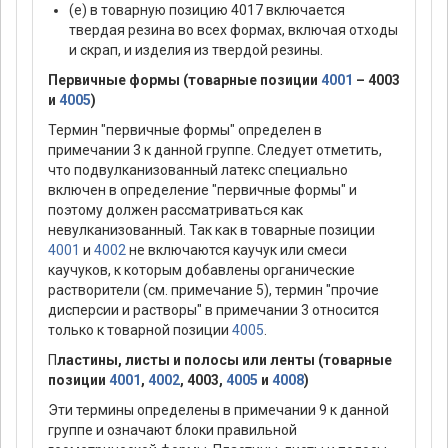
(е) в товарную позицию 4017 включается
твердая резина во всех формах, включая отходы
и скрап, и изделия из твердой резины.
Первичные формы (товарные позиции
4001
– 4003
и
4005
)
Термин "первичные формы" определен в
примечании 3 к данной группе. Следует отметить,
что подвулканизованный латекс специально
включен в определение "первичные формы" и
поэтому должен рассматриваться как
невулканизованный. Так как в товарные позиции
4001
и
4002
не включаются каучук или смеси
каучуков, к которым добавлены органические
растворители (см. примечание 5), термин "прочие
дисперсии и растворы" в примечании 3 относится
только к товарной позиции
4005
.
П
ластины, листы и полосы или ленты (товарные
позиции
4001
,
4002
, 4003,
4005
и
4008
)
Эти термины определены в примечании 9 к данной
группе и означают блоки правильной