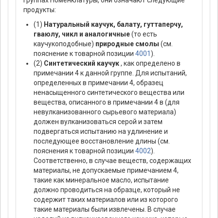
группах Номенклатуры, они означают следующие
продукты:
(1)
Натуральный каучук, балату, гуттаперчу,
гваюлу, чикл и аналогичные
(то есть
каучукоподобные)
природные смолы
(см.
пояснение к товарной позиции
4001
).
(2)
Синтетический каучук
, как определено в
примечании 4 к данной группе. Для испытаний,
определенных в примечании 4, образец
ненасыщенного синтетического вещества или
вещества, описанного в примечании 4 в (для
невулканизованного сырьевого материала)
должен вулканизоваться серой и затем
подвергаться испытанию на удлинение и
последующее восстановление длины (см.
пояснения к товарной позиции
4002
).
Соответственно, в случае веществ, содержащих
материалы, не допускаемые примечанием 4,
такие как минеральное масло, испытание
должно проводиться на образце, который не
содержит таких материалов или из которого
такие материалы были извлечены. В случае