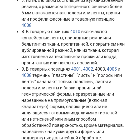
7. Нити, целиком состоящие из вулканизованной
резины, с размером поперечного сечения более
5 мм включаются как полосы или ленты, прутки
или профили фасонные в товарную позицию
4008
.
8. В товарную позицию
4010
включаются
конвейерные ленты, приводные ремни или
бельтинг из ткани, пропитанной, с покрытием или
дублированной резиной, или из ткани, которая
изготовлена из текстильной пряжи или корда,
пропитанных или покрытых резиной.
9. В товарных позициях
4001
,
4002
, 4003,
4005
и
4008
термины "пластины", "листы" и "полосы или
ленты" означают только пластины, листы и
полосы или ленты и блоки правильной
геометрической формы, неразрезанные или
нарезанные на прямоугольные (включая
квадратную) формы, являющиеся или не
являющиеся готовыми изделиями с тисненой
или нетисненой или иным способом
обработанной поверхностью, кроме материалов,
нарезанных на куски другой формы или
подвергнутых дальнейшей обработке.