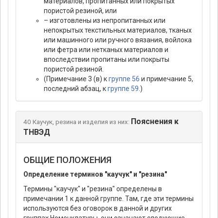
материалов, пропитанных или покрытых
пористой резиной, или
– изготовлены из непропитанных или
непокрытых текстильных материалов, тканых
или машинного или ручного вязания, войлока
или фетра или нетканых материалов и
впоследствии пропитаны или покрыты
пористой резиной.
(Примечание 3 (в) к
группе 56
и примечание 5,
последний абзац, к
группе 59
.)
Пояснения к
40 Каучук, резина и изделия из них:
ТНВЭД
ОБЩИЕ ПОЛОЖЕНИЯ
Определение терминов "каучук" и "резина"
Термины "каучук" и "резина" определены в
примечании 1 к данной группе. Там, где эти термины
используются без оговорок в данной и других