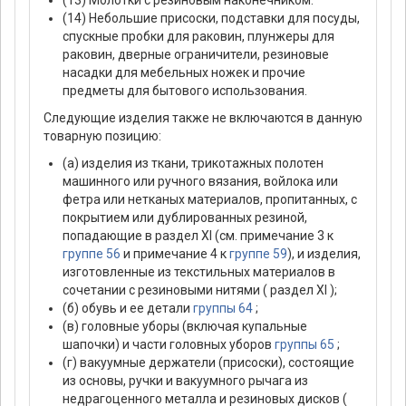
(13) Молотки с резиновым наконечником.
(14) Небольшие присоски, подставки для посуды,
спускные пробки для раковин, плунжеры для
раковин, дверные ограничители, резиновые
насадки для мебельных ножек и прочие
предметы для бытового использования.
Следующие изделия также не включаются в данную
товарную позицию:
(а) изделия из ткани, трикотажных полотен
машинного или ручного вязания, войлока или
фетра или нетканых материалов, пропитанных, с
покрытием или дублированных резиной,
попадающие в раздел XI (см. примечание 3 к
группе 56
и примечание 4 к
группе 59
), и изделия,
изготовленные из текстильных материалов в
сочетании с резиновыми нитями ( раздел XI );
(б) обувь и ее детали
группы 64
;
(в) головные уборы (включая купальные
шапочки) и части головных уборов
группы 65
;
(г) вакуумные держатели (присоски), состоящие
из основы, ручки и вакуумного рычага из
недрагоценного металла и резиновых дисков (