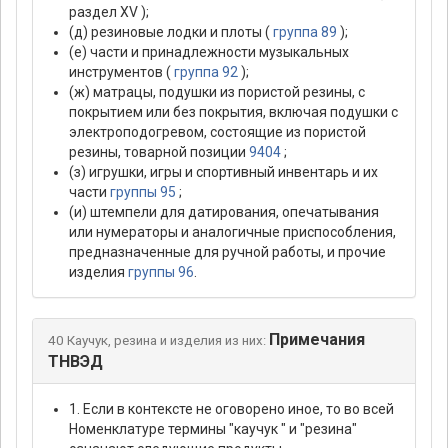
раздел XV );
(д) резиновые лодки и плоты (
группа 89
);
(е) части и принадлежности музыкальных
инструментов (
группа 92
);
(ж) матрацы, подушки из пористой резины, с
покрытием или без покрытия, включая подушки с
электроподогревом, состоящие из пористой
резины, товарной позиции
9404
;
(з) игрушки, игры и спортивный инвентарь и их
части
группы 95
;
(и) штемпели для датирования, опечатывания
или нумераторы и аналогичные приспособления,
предназначенные для ручной работы, и прочие
изделия
группы 96
.
Примечания
40 Каучук, резина и изделия из них:
ТНВЭД
1. Если в контексте не оговорено иное, то во всей
Hоменклатуре термины "каучук " и "резина"