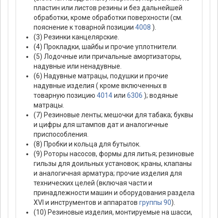
пластин или листов резины и без дальнейшей
обработки, кроме обработки поверхности (см.
пояснение к товарной позиции
4008
).
(3) Резинки канцелярские.
(4) Прокладки, шайбы и прочие уплотнители.
(5) Лодочные или причальные амортизаторы,
надувные или ненадувные.
(6) Надувные матрацы, подушки и прочие
надувные изделия ( кроме включенных в
товарную позицию
4014
или
6306
); водяные
матрацы.
(7) Резиновые ленты; мешочки для табака; буквы
и цифры для штампов дат и аналогичные
приспособления.
(8) Пробки и кольца для бутылок.
(9) Роторы насосов, формы для литья; резиновые
гильзы для доильных установок; краны, клапаны
и аналогичная арматура; прочие изделия для
технических целей (включая части и
принадлежности машин и оборудования раздела
XVI и инструментов и аппаратов
группы 90
).
(10) Резиновые изделия, монтируемые на шасси,