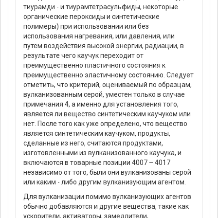
тиурамди - и тиурамтетрасульфиды, некоторые
органические пероксиды и синтетические
полимеры) при использовании или без
использования нагревания, или давления, или
путем воздействия высокой энергии, радиации, в
результате чего каучук переходит от
преимущественно пластичного состояния к
преимущественно эластичному состоянию. Следует
отметить, что критерий, оцениваемый по образцам,
вулканизованным серой, уместен только в случае
примечания 4, а именно для установления того,
является ли вещество синтетическим каучуком или
нет. После того как уже определено, что вещество
является синтетическим каучуком, продукты,
сделанные из него, считаются продуктами,
изготовленными из вулканизованного каучука, и
включаются в товарные позиции 4007 – 4017
независимо от того, были они вулканизованы серой
или каким - либо другим вулканизующим агентом.
Для вулканизации помимо вулканизующих агентов
обычно добавляются и другие вещества, такие как
ускорители, активаторы, замедлители,