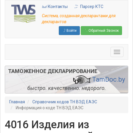
Перейти
Контакты
Парсер КТС
к
основному
Система, созданная декларантами для
содержанию
декларантов
Войти
Обратный Звонок
ТАМОЖЕННОЕ ДЕКЛАРИРОВАНИЕ
TamDoc.by
быстро. качественно. недорого.
Главная
Справочник кодов ТН ВЭД ЕАЭС
Информация о коде ТН ВЭД ЕАЭС
4016 Изделия из