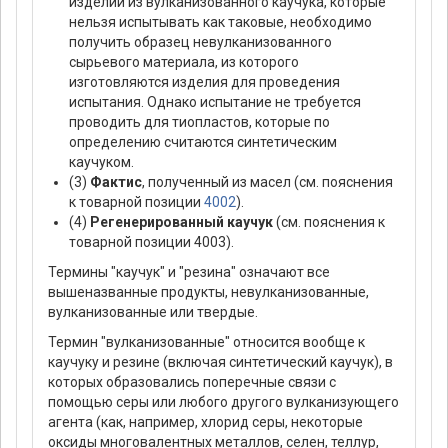
изделий из вулканизованного каучука, которые
нельзя испытывать как таковые, необходимо
получить образец невулканизованного
сырьевого материала, из которого
изготовляются изделия для проведения
испытания. Однако испытание не требуется
проводить для тиопластов, которые по
определению считаются синтетическим
каучуком.
(3)
Фактис
, полученный из масел (см. пояснения
к товарной позиции
4002
).
(4)
Регенерированный каучук
(см. пояснения к
товарной позиции 4003).
Термины "каучук" и "резина" означают все
вышеназванные продукты, невулканизованные,
вулканизованные или твердые.
Термин "вулканизованные" относится вообще к
каучуку и резине (включая синтетический каучук), в
которых образовались поперечные связи с
помощью серы или любого другого вулканизующего
агента (как, например, хлорид серы, некоторые
оксиды многовалентных металлов, селен, теллур,