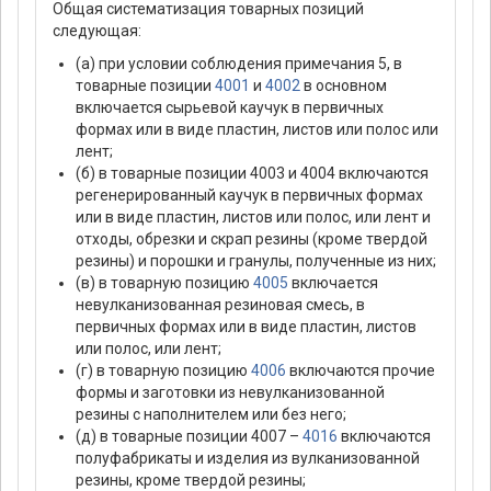
Общая систематизация товарных позиций
следующая:
(а) при условии соблюдения примечания 5, в
товарные позиции
4001
и
4002
в основном
включается сырьевой каучук в первичных
формах или в виде пластин, листов или полос или
лент;
(б) в товарные позиции 4003 и 4004 включаются
регенерированный каучук в первичных формах
или в виде пластин, листов или полос, или лент и
отходы, обрезки и скрап резины (кроме твердой
резины) и порошки и гранулы, полученные из них;
(в) в товарную позицию
4005
включается
невулканизованная резиновая смесь, в
первичных формах или в виде пластин, листов
или полос, или лент;
(г) в товарную позицию
4006
включаются прочие
формы и заготовки из невулканизованной
резины с наполнителем или без него;
(д) в товарные позиции 4007 –
4016
включаются
полуфабрикаты и изделия из вулканизованной
резины, кроме твердой резины;