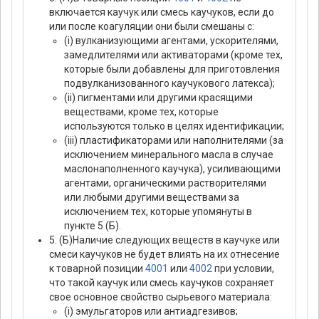
включается каучук или смесь каучуков, если до
или после коагуляции они были смешаны с:
(i) вулканизующими агентами, ускорителями,
замедлителями или активаторами (кроме тех,
которые были добавлены для приготовления
подвулканизованного каучукового латекса);
(ii) пигментами или другими красящими
веществами, кроме тех, которые
используются только в целях идентификации;
(iii) пластификаторами или наполнителями (за
исключением минерального масла в случае
маслонаполненного каучука), усиливающими
агентами, органическими растворителями
или любыми другими веществами за
исключением тех, которые упомянуты в
пункте 5 (Б).
5. (Б)Hаличие следующих веществ в каучуке или
смеси каучуков не будет влиять на их отнесение
к товарной позиции
4001
или
4002
при условии,
что такой каучук или смесь каучуков сохраняет
свое основное свойство сырьевого материала:
(i) эмульгаторов или антиадгезивов;