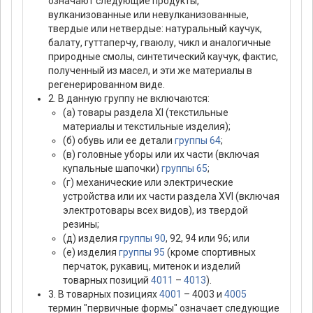
означают следующие продукты,
вулканизованные или невулканизованные,
твердые или нетвердые: натуральный каучук,
балату, гуттаперчу, гваюлу, чикл и аналогичные
природные смолы, синтетический каучук, фактис,
полученный из масел, и эти же материалы в
регенерированном виде.
2. В данную группу не включаются:
(а) товары раздела XI (текстильные
материалы и текстильные изделия);
(б) обувь или ее детали
группы 64
;
(в) головные уборы или их части (включая
купальные шапочки)
группы 65
;
(г) механические или электрические
устройства или их части раздела XVI (включая
электротовары всех видов), из твердой
резины;
(д) изделия
группы 90
, 92, 94 или 96; или
(е) изделия
группы 95
(кроме спортивных
перчаток, рукавиц, митенок и изделий
товарных позиций
4011
–
4013
).
3. В товарных позициях
4001
– 4003 и
4005
термин "первичные формы" означает следующие