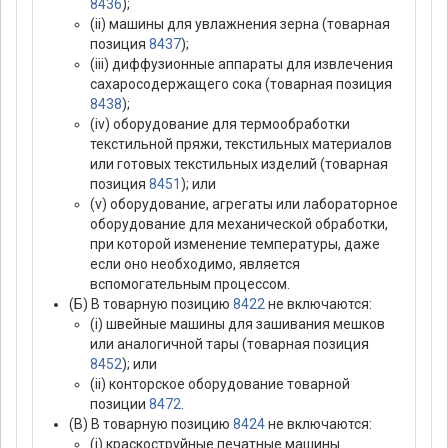
8436
);
(ii) машины для увлажнения зерна (товарная
позиция
8437
);
(iii) диффузионные аппараты для извлечения
сахаросодержащего сока (товарная позиция
8438
);
(iv) оборудование для термообработки
текстильной пряжи, текстильных материалов
или готовых текстильных изделий (товарная
позиция
8451
); или
(v) оборудование, агрегаты или лабораторное
оборудование для механической обработки,
при которой изменение температуры, даже
если оно необходимо, является
вспомогательным процессом.
(Б) В товарную позицию
8422
не включаются:
(i) швейные машины для зашивания мешков
или аналогичной тары (товарная позиция
8452
); или
(ii) конторское оборудование товарной
позиции
8472
.
(В) В товарную позицию
8424
не включаются:
(i) краскоструйные печатные машины