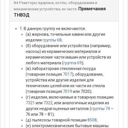
84 Реакторы ядерные, котлы, оборудование и
Примечания
механические устройства; их части:
ТНВЭД
1. В данную группу не включаются:
(а) жернова, точильные камни или другие
изделия
группы 68
;
(б) оборудование или устройства (например,
насосы) из керамических материалов и
керамические части машин или устройств из
любого материала (
группа 69
);
(в) лабораторная стеклянная посуда
(товарная позиция
7017
); оборудование,
устройства или другие изделия для
технических целей или их части из стекла
(товарная позиция
7019
или 7020);
(г) изделия, включаемые в товарную позицию
7321
или
7322
, или аналогичные изделия из
других недрагоценных металлов (
группы 74
–
76 или 78 – 81);
(д) пылесосы товарной позиции
8508
;
(е) электромеханические бытовые машины