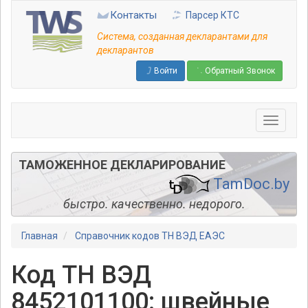
Перейти
Контакты
Парсер КТС
к
основному
Система, созданная декларантами для
содержанию
декларантов
Войти
Обратный Звонок
ТАМОЖЕННОЕ ДЕКЛАРИРОВАНИЕ
TamDoc.by
быстро. качественно. недорого.
Главная
Справочник кодов ТН ВЭД ЕАЭС
Код ТН ВЭД
8452101100: швейные