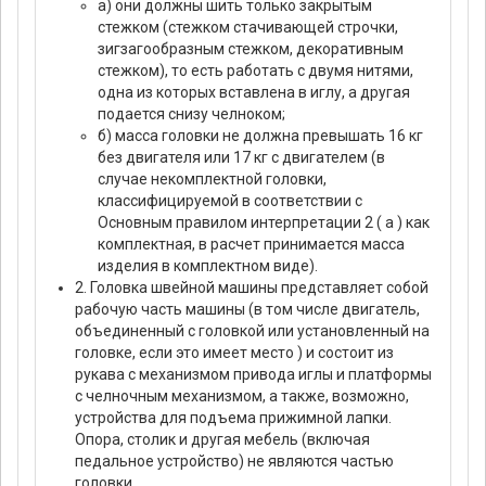
а) они должны шить только закрытым
стежком (стежком стачивающей строчки,
зигзагообразным стежком, декоративным
стежком), то есть работать с двумя нитями,
одна из которых вставлена в иглу, а другая
подается снизу челноком;
б) масса головки не должна превышать 16 кг
без двигателя или 17 кг с двигателем (в
случае некомплектной головки,
классифицируемой в соответствии с
Основным правилом интерпретации 2 ( а ) как
комплектная, в расчет принимается масса
изделия в комплектном виде).
2. Головка швейной машины представляет собой
рабочую часть машины (в том числе двигатель,
объединенный с головкой или установленный на
головке, если это имеет место ) и состоит из
рукава с механизмом привода иглы и платформы
с челночным механизмом, а также, возможно,
устройства для подъема прижимной лапки.
Опора, столик и другая мебель (включая
педальное устройство) не являются частью
головки.