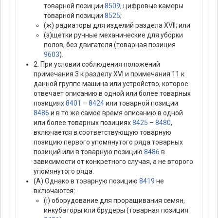
товарной позиции
8509
; цифровые камеры
товарной позиции
8525
;
(ж) радиаторы для изделий раздела XVII; или
(з)щетки ручные механические для уборки
полов, без двигателя (товарная позиция
9603
).
2. При условии соблюдения положений
примечания 3 к разделу XVI и примечания 11 к
данной группе машина или устройство, которое
отвечает описанию в одной или более товарных
позициях
8401
–
8424
или товарной позиции
8486
и в то же самое время описанию в одной
или более товарных позициях
8425
–
8480
,
включается в соответствующую товарную
позицию первого упомянутого ряда товарных
позиций или в товарную позицию
8486
в
зависимости от конкретного случая, а не второго
упомянутого ряда.
(А) Однако в товарную позицию
8419
не
включаются:
(i) оборудование для проращивания семян,
инкубаторы или брудеры (товарная позиция