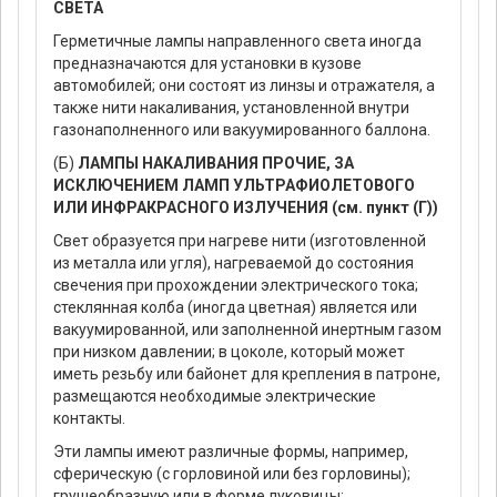
СВЕТА
Герметичные лампы направленного света иногда
предназначаются для установки в кузове
автомобилей; они состоят из линзы и отражателя, а
также нити накаливания, установленной внутри
газонаполненного или вакуумированного баллона.
(Б)
ЛАМПЫ НАКАЛИВАНИЯ ПРОЧИЕ, ЗА
ИСКЛЮЧЕНИЕМ ЛАМП УЛЬТРАФИОЛЕТОВОГО
ИЛИ ИНФРАКРАСНОГО ИЗЛУЧЕНИЯ (см. пункт (Г))
Свет образуется при нагреве нити (изготовленной
из металла или угля), нагреваемой до состояния
свечения при прохождении электрического тока;
стеклянная колба (иногда цветная) является или
вакуумированной, или заполненной инертным газом
при низком давлении; в цоколе, который может
иметь резьбу или байонет для крепления в патроне,
размещаются необходимые электрические
контакты.
Эти лампы имеют различные формы, например,
сферическую (с горловиной или без горловины);
грушеобразную или в форме луковицы;