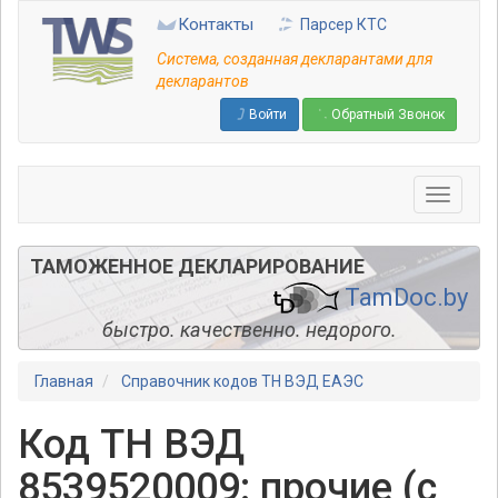
Перейти
Контакты
Парсер КТС
к
основному
Система, созданная декларантами для
содержанию
декларантов
Войти
Обратный Звонок
ТАМОЖЕННОЕ ДЕКЛАРИРОВАНИЕ
TamDoc.by
быстро. качественно. недорого.
Главная
Справочник кодов ТН ВЭД ЕАЭС
Код ТН ВЭД
8539520009: прочие (с