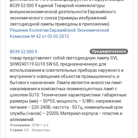
8539 52 000 9 единой Товарной номенклатуры
внешнеэкономической деятельности Евразийского
экономического союза (примеры изображений
светодиодной лампы приведены в приложении).
Решение Коллегии Евразийской Экономической
Комиссии № 42 от 05.05.2015
8539 52 000 9
Предварительное
товар представляет собой светодиодную лампу SVL
SHW240119 GU10 5W 60, предназначенную для
использования в осветительных приборах наружного и
внутреннего освещения объектов промышленного, и
бытового назначения. Лампа является аналогом ламп
накаливания и компактных люминесцентных ламп с
цоколем GU10. Технические характеристики: габаритные
размеры (мм) – 50*55; мощность – 5/8Вт; напряжение
питания – 220-240В; частота - 50 Гц; номинальный срок
службы (часов) – 25000; Материал корпуса – пластик и
аллюминий.
Основание
: ОПИ 1 и 6
Страна
: KZ - Казахстан