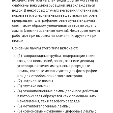
воздействия газа на электроды; другие могут быть
снабжены вакуумной рубашкой или охлаждаться
водой. В некоторых случаях внутренняя стенка ламп
покрывается специальными веществами, которые
превращают ультрафиолетовые лучи в видимый
свет, таким образом увеличивая световую отдачу
лампы (люминесцентные лампы). Некоторые лампы
работают при высоких напряжениях, другие – при
низких.
Основные лампы этого типа включают:
(1) газоразрядные трубки , содержащие такие
газы, как неон, гелий, аргон, азот или диоксид
углерода, включая импульсные разрядные
лампы, которые используются для фотографии
или для стробоскопического контроля;
(2) натриевые лампы ;
(3) ртутные лампы ;
(4) газонаполненные лампы двойного действия ,
в которых свет образуется как с помощью нити
накаливания, так и газового разряда;
(5) металлогалогенные лампы ;
(6) ксеноновые и буквенно - цифровые лампы ;