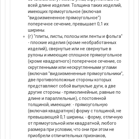
всей длине изделия. Толщина таких изделий,
имеющих прямоугольное (включая
"видоизмененное прямоугольное")
поперечное сечение, превышает 0,1 их
ширины.
(г) "плиты, листы, полосы или ленты и фольга"
- плоские изделия (кроме необработанных
изделий), свернутые или не свернутые в
рулоны и имеющие сплошное прямоугольное
(кроме квадратного) поперечное сечение, со
скругленными или нескругленными углами
(включая "видоизмененные прямоугольники",
две противоположные стороны которых
представляют собой выпуклые дуги, а две
другие стороны - прямолинейные, равные по
длине и параллельные), с постоянной
толщиной, имеющие: - прямоугольную
(включая квадратную) форму с толщиной, не
превышающей 0,1 ширины; - форму, отличную
от прямоугольной или квадратной, любого
размера при условии, что они при этом не
приобрели отличительных признаков,