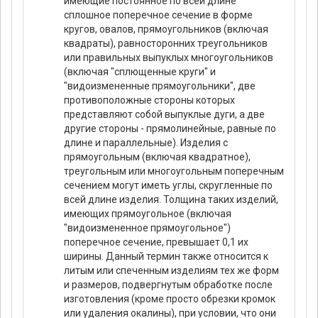
имеющие постоянное по всей длине
сплошное поперечное сечение в форме
кругов, овалов, прямоугольников (включая
квадраты), равносторонних треугольников
или правильных выпуклых многоугольников
(включая "сплющенные круги" и
"видоизмененные прямоугольники", две
противоположные стороны которых
представляют собой выпуклые дуги, а две
другие стороны - прямолинейные, равные по
длине и параллельные). Изделия с
прямоугольным (включая квадратное),
треугольным или многоугольным поперечным
сечением могут иметь углы, скругленные по
всей длине изделия. Толщина таких изделий,
имеющих прямоугольное (включая
"видоизмененное прямоугольное")
поперечное сечение, превышает 0,1 их
ширины. Данный термин также относится к
литым или спеченным изделиям тех же форм
и размеров, подвергнутым обработке после
изготовления (кроме просто обрезки кромок
или удаления окалины), при условии, что они