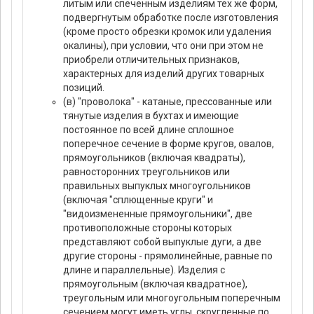
литым или спеченным изделиям тех же форм,
подвергнутым обработке после изготовления
(кроме просто обрезки кромок или удаления
окалины), при условии, что они при этом не
приобрели отличительных признаков,
характерных для изделий других товарных
позиций.
(в) "проволока" - катаные, прессованные или
тянутые изделия в бухтах и имеющие
постоянное по всей длине сплошное
поперечное сечение в форме кругов, овалов,
прямоугольников (включая квадраты),
равносторонних треугольников или
правильных выпуклых многоугольников
(включая "сплющенные круги" и
"видоизмененные прямоугольники", две
противоположные стороны которых
представляют собой выпуклые дуги, а две
другие стороны - прямолинейные, равные по
длине и параллельные). Изделия с
прямоугольным (включая квадратное),
треугольным или многоугольным поперечным
сечением могут иметь углы, скругленные по