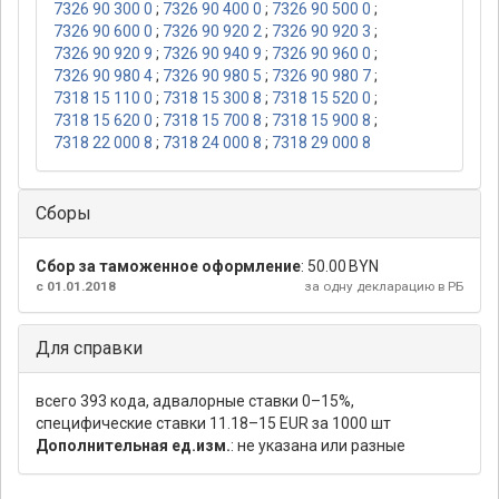
7326 90 300 0
;
7326 90 400 0
;
7326 90 500 0
;
7326 90 600 0
;
7326 90 920 2
;
7326 90 920 3
;
7326 90 920 9
;
7326 90 940 9
;
7326 90 960 0
;
7326 90 980 4
;
7326 90 980 5
;
7326 90 980 7
;
7318 15 110 0
;
7318 15 300 8
;
7318 15 520 0
;
7318 15 620 0
;
7318 15 700 8
;
7318 15 900 8
;
7318 22 000 8
;
7318 24 000 8
;
7318 29 000 8
Сборы
Сбор за таможенное оформление
:
50.00 BYN
с 01.01.2018
за одну декларацию в РБ
Для справки
всего 393 кода, адвалорные ставки 0–15%,
специфические ставки 11.18–15 EUR за 1000 шт
Дополнительная ед.изм.
: не указана или разные