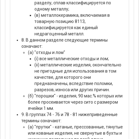
разделу, сплав классифицируется по
одному металлу;
(в) металлокерамика, включаемая в
товарную позицию 8113,
классифицируется как единый
недрагоценный металл.
8. В данном разделе следующие термины
означают:
(а) "отходы и лом"
(i) все металлические отходы и лом;
(ii) металлические изделия, окончательно
не пригодные для использования в том
качестве, для которого они
предназначены, вследствие поломки,
разрезов, износа или других причин.
(б) "порошки" - изделия, 90 мас.% которых или
более просеивается через сито с размером
ячейки 1 мм.
9. В группах 74 - 76 и 78 - 81 нижеприведенные
термины означают:
(а) "прутки" - катаные, прессованные, тянутые
или кованые изделия, не свернутые в бухты и