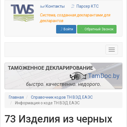
Перейти
Контакты
Парсер КТС
к
основному
Система, созданная декларантами для
содержанию
декларантов
Войти
Обратный Звонок
ТАМОЖЕННОЕ ДЕКЛАРИРОВАНИЕ
TamDoc.by
быстро. качественно. недорого.
Главная
Справочник кодов ТН ВЭД ЕАЭС
Информация о коде ТН ВЭД ЕАЭС
73 Изделия из черных