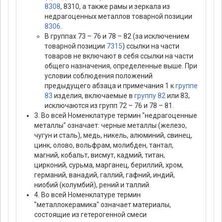
8308
, 8310, а также рамы и зеркала из
недрагоценных металлов товарной позиции
8306
.
В группах 73 – 76 и 78 – 82 (за исключением
товарной позиции
7315
) ссылки на части
товаров не включают в себя ссылки на части
общего назначения, определенные выше. При
условии соблюдения положений
предыдущего абзаца и примечания 1 к
группе
83
изделия, включаемые в
группу 82
или 83,
исключаются из групп 72 – 76 и 78 – 81.
3. Во всей Номенклатуре термин "недрагоценные
металлы" означает: черные металлы (железо,
чугун и сталь), медь, никель, алюминий, свинец,
цинк, олово, вольфрам, молибден, тантал,
магний, кобальт, висмут, кадмий, титан,
цирконий, сурьма, марганец, бериллий, хром,
германий, ванадий, галлий, гафний, индий,
ниобий (колумбий), рений и таллий.
4. Во всей Номенклатуре термин
"металлокерамика" означает материалы,
состоящие из гетерогенной смеси