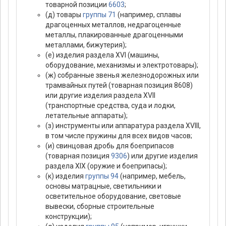
товарной позиции
6603
;
(д) товары
группы 71
(например, сплавы
драгоценных металлов, недрагоценные
металлы, плакированные драгоценными
металлами, бижутерия);
(е) изделия раздела XVI (машины,
оборудование, механизмы и электротовары);
(ж) собранные звенья железнодорожных или
трамвайных путей (товарная позиция 8608)
или другие изделия раздела XVII
(транспортные средства, суда и лодки,
летательные аппараты);
(з) инструменты или аппаратура раздела XVIII,
в том числе пружины для всех видов часов;
(и) свинцовая дробь для боеприпасов
(товарная позиция
9306
) или другие изделия
раздела XIX (оружие и боеприпасы);
(к) изделия
группы 94
(например, мебель,
основы матрацные, светильники и
осветительное оборудование, световые
вывески, сборные строительные
конструкции);