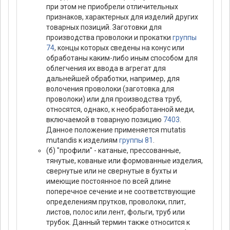
при этом не приобрели отличительных
признаков, характерных для изделий других
товарных позиций. Заготовки для
производства проволоки и прокатки
группы
74
, концы которых сведены на конус или
обработаны каким-либо иным способом для
облегчения их ввода в агрегат для
дальнейшей обработки, например, для
волочения проволоки (заготовка для
проволоки) или для производства труб,
относятся, однако, к необработанной меди,
включаемой в товарную позицию
7403
.
Данное положение применяется mutatis
mutandis к изделиям
группы 81
.
(б) "профили" - катаные, прессованные,
тянутые, кованые или формованные изделия,
свернутые или не свернутые в бухты и
имеющие постоянное по всей длине
поперечное сечение и не соответствующие
определениям прутков, проволоки, плит,
листов, полос или лент, фольги, труб или
трубок. Данный термин также относится к