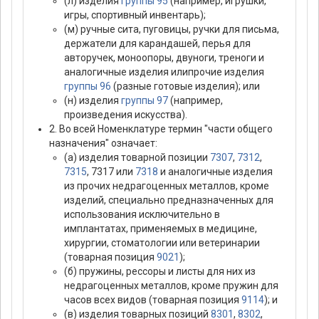
(л) изделия
группы 95
(например, игрушки,
игры, спортивный инвентарь);
(м) ручные сита, пуговицы, ручки для письма,
держатели для карандашей, перья для
авторучек, моноопоры, двуноги, треноги и
аналогичные изделия илипрочие изделия
группы 96
(разные готовые изделия); или
(н) изделия
группы 97
(например,
произведения искусства).
2. Во всей Номенклатуре термин "части общего
назначения" означает:
(а) изделия товарной позиции
7307
,
7312
,
7315
, 7317 или
7318
и аналогичные изделия
из прочих недрагоценных металлов, кроме
изделий, специально предназначенных для
использования исключительно в
имплантатах, применяемых в медицине,
хирургии, стоматологии или ветеринарии
(товарная позиция
9021
);
(б) пружины, рессоры и листы для них из
недрагоценных металлов, кроме пружин для
часов всех видов (товарная позиция
9114
); и
(в) изделия товарных позиций
8301
,
8302
,