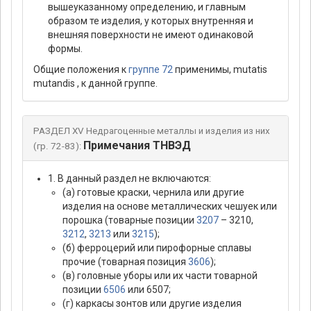
вышеуказанному определению, и главным
образом те изделия, у которых внутренняя и
внешняя поверхности не имеют одинаковой
формы.
Общие положения к
группе 72
применимы, mutatis
mutandis , к данной группе.
РАЗДЕЛ XV Недрагоценные металлы и изделия из них
Примечания ТНВЭД
(гр. 72-83):
1. В данный раздел не включаются:
(а) готовые краски, чернила или другие
изделия на основе металлических чешуек или
порошка (товарные позиции
3207
– 3210,
3212
,
3213
или
3215
);
(б) ферроцерий или пирофорные сплавы
прочие (товарная позиция
3606
);
(в) головные уборы или их части товарной
позиции
6506
или 6507;
(г) каркасы зонтов или другие изделия