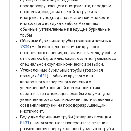
буровую скважину и подъема
породоразрушающего инструмента, передачи
вращения, создания осевой нагрузки на
инструмент, подвода промывочной жидкости
или сжатого воздуха к забою. Различают
обычные, утяжеленные и ведущие бурильные
трубы.
Обычные бурильные трубы (товарная позиция
7304
) – обычно цельнотянутые круглого
поперечного сечения, соединяются между собой
с помощью бурильных замков или полузамков со
специальной крупной конической резьбой.
Утяжеленные бурильные трубы (товарная
позиция
8431
) – обычно круглого или
квадратного поперечного сечения с
увеличенной толщиной стенки; они также
соединяются с помощью резьбы и служат для
увеличения жесткости нижней части колонны и
создания нагрузки на породоразрушающий
инструмент.
Ведущие бурильные трубы (товарная позиция
8431
) – многогранного поперечного сечения,
размещаются вверху колонны бурильных труб и