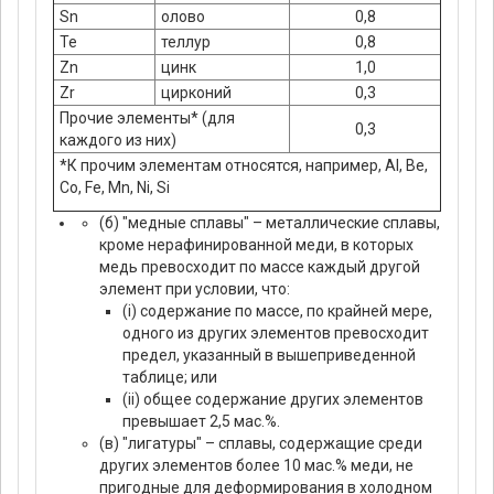
Sn
олово
0,8
Te
теллур
0,8
Zn
цинк
1,0
Zr
цирконий
0,3
Прочие элементы* (для
0,3
каждого из них)
*К прочим элементам относятся, например, Al, Be,
Co, Fe, Mn, Ni, Si
(б) "медные сплавы" – металлические сплавы,
кроме нерафинированной меди, в которых
медь превосходит по массе каждый другой
элемент при условии, что:
(i) содержание по массе, по крайней мере,
одного из других элементов превосходит
предел, указанный в вышеприведенной
таблице; или
(ii) общее содержание других элементов
превышает 2,5 мас.%.
(в) "лигатуры" – сплавы, содержащие среди
других элементов более 10 мас.% меди, не
пригодные для деформирования в холодном