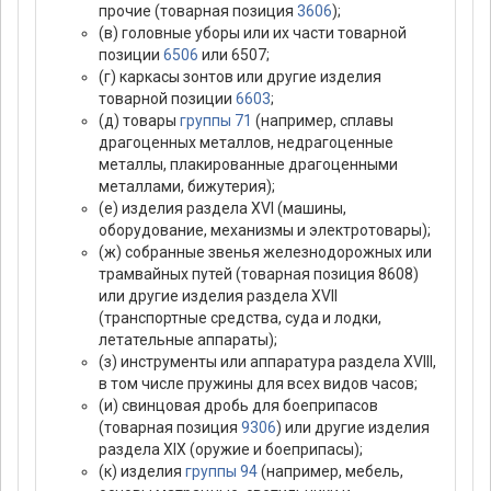
прочие (товарная позиция
3606
);
(в) головные уборы или их части товарной
позиции
6506
или 6507;
(г) каркасы зонтов или другие изделия
товарной позиции
6603
;
(д) товары
группы 71
(например, сплавы
драгоценных металлов, недрагоценные
металлы, плакированные драгоценными
металлами, бижутерия);
(е) изделия раздела XVI (машины,
оборудование, механизмы и электротовары);
(ж) собранные звенья железнодорожных или
трамвайных путей (товарная позиция 8608)
или другие изделия раздела XVII
(транспортные средства, суда и лодки,
летательные аппараты);
(з) инструменты или аппаратура раздела XVIII,
в том числе пружины для всех видов часов;
(и) свинцовая дробь для боеприпасов
(товарная позиция
9306
) или другие изделия
раздела XIX (оружие и боеприпасы);
(к) изделия
группы 94
(например, мебель,