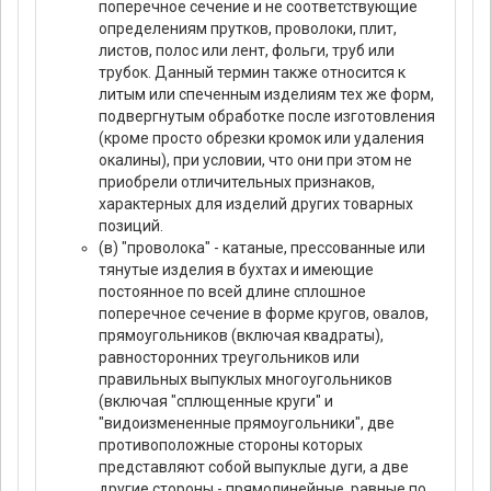
поперечное сечение и не соответствующие
определениям прутков, проволоки, плит,
листов, полос или лент, фольги, труб или
трубок. Данный термин также относится к
литым или спеченным изделиям тех же форм,
подвергнутым обработке после изготовления
(кроме просто обрезки кромок или удаления
окалины), при условии, что они при этом не
приобрели отличительных признаков,
характерных для изделий других товарных
позиций.
(в) "проволока" - катаные, прессованные или
тянутые изделия в бухтах и имеющие
постоянное по всей длине сплошное
поперечное сечение в форме кругов, овалов,
прямоугольников (включая квадраты),
равносторонних треугольников или
правильных выпуклых многоугольников
(включая "сплющенные круги" и
"видоизмененные прямоугольники", две
противоположные стороны которых
представляют собой выпуклые дуги, а две
другие стороны - прямолинейные, равные по