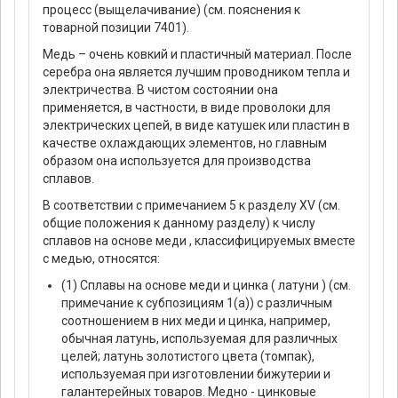
процесс (выщелачивание) (см. пояснения к
товарной позиции 7401).
Медь – очень ковкий и пластичный материал. После
серебра она является лучшим проводником тепла и
электричества. В чистом состоянии она
применяется, в частности, в виде проволоки для
электрических цепей, в виде катушек или пластин в
качестве охлаждающих элементов, но главным
образом она используется для производства
сплавов.
В соответствии с примечанием 5 к разделу XV (см.
общие положения к данному разделу) к числу
сплавов на основе меди , классифицируемых вместе
с медью, относятся:
(1) Сплавы на основе меди и цинка ( латуни ) (см.
примечание к субпозициям 1(а)) с различным
соотношением в них меди и цинка, например,
обычная латунь, используемая для различных
целей; латунь золотистого цвета (томпак),
используемая при изготовлении бижутерии и
галантерейных товаров. Медно - цинковые