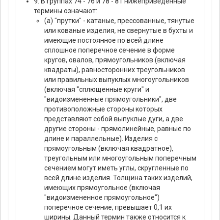
9. В группах 74 - 76 и 78 - 81 нижеприведенные
термины означают:
(а) "прутки" - катаные, прессованные, тянутые
или кованые изделия, не свернутые в бухты и
имеющие постоянное по всей длине
сплошное поперечное сечение в форме
кругов, овалов, прямоугольников (включая
квадраты), равносторонних треугольников
или правильных выпуклых многоугольников
(включая "сплющенные круги" и
"видоизмененные прямоугольники", две
противоположные стороны которых
представляют собой выпуклые дуги, а две
другие стороны - прямолинейные, равные по
длине и параллельные). Изделия с
прямоугольным (включая квадратное),
треугольным или многоугольным поперечным
сечением могут иметь углы, скругленные по
всей длине изделия. Толщина таких изделий,
имеющих прямоугольное (включая
"видоизмененное прямоугольное")
поперечное сечение, превышает 0,1 их
ширины. Данный термин также относится к