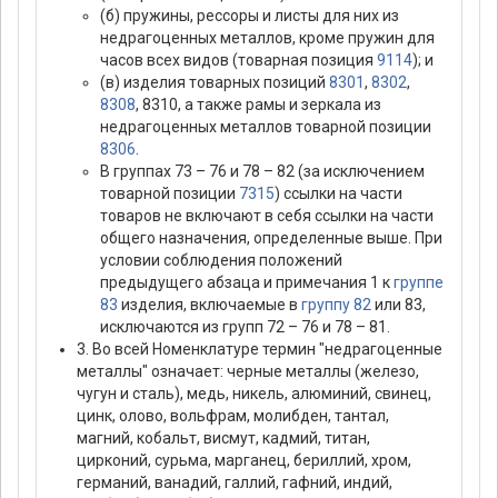
(б) пружины, рессоры и листы для них из
недрагоценных металлов, кроме пружин для
часов всех видов (товарная позиция
9114
); и
(в) изделия товарных позиций
8301
,
8302
,
8308
, 8310, а также рамы и зеркала из
недрагоценных металлов товарной позиции
8306
.
В группах 73 – 76 и 78 – 82 (за исключением
товарной позиции
7315
) ссылки на части
товаров не включают в себя ссылки на части
общего назначения, определенные выше. При
условии соблюдения положений
предыдущего абзаца и примечания 1 к
группе
83
изделия, включаемые в
группу 82
или 83,
исключаются из групп 72 – 76 и 78 – 81.
3. Во всей Номенклатуре термин "недрагоценные
металлы" означает: черные металлы (железо,
чугун и сталь), медь, никель, алюминий, свинец,
цинк, олово, вольфрам, молибден, тантал,
магний, кобальт, висмут, кадмий, титан,
цирконий, сурьма, марганец, бериллий, хром,
германий, ванадий, галлий, гафний, индий,