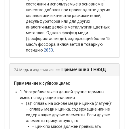
состоянии и используемые в основном в
качестве добавок при производстве других
сплавов или в качестве раскислителей,
десульфураторов или для других
аналогичных целей в металлургии цветных
металлов. Однако фосфид меди
(фосфористая медь), содержащий более 15
мас.% фосфора, включается в товарную
позицию
2853
.
Примечания ТНВЭД
74 Медь и изделия из нее:
Примечание к субпозициям:
1. Употребляемые в данной группе термины
имеют следующие значения:
(a)" сплавы на основе меди и цинка (латуни)"
– сплавы меди и цинка, содержащие или не
содержащие другие элементы. Если другие
элементы присутствуют, то:
– цинк по массе должен превышать