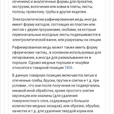
сечением) и аналогичные формы для прокатки,
экструзии, волочения или ковки в плиты, листы,
полосы, проволоку, трубы и другие изделия.
Электролитически рафинированная медь иногда
имеет форму катодов, состоящих из пластин или
листов с двумя проушинами, скобами, за которые
первоначальные исходные листы подвешиваются в
электролитической ванне, или разрезаны на секции.
Рафинированная медь может также иметь форму
сферических частиц , в основном используемых для
легирования, а иногда для размалывания ее в
порошок. Однако медные порошки и чешуйки
относятся к товарной позиции
7406
.
В данную товарную позицию включаются литые и
спеченные слябы, бруски, прутки и слитки и т.д. при
условии , что они после получения не подвергались
никакой иной обработке, кроме простого снятия
заусенцев или окалины (для удаления
поверхностного слоя, содержащего большое
количество медных оксидов), или обрезке, обрубке,
зачистке и т.д. для удаления твердой корки или