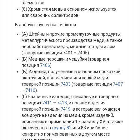
элементов.
(8) Хромистая медь в основном используется
для сварочных электродов.
В данную группу включаются:
(А) Штейны и прочие промежуточные продукты
металлургического производства меди, а также
необработанная медь, медные отходы и лом
(товарные позиции 7401 – 7405).
(Б) Медные порошки и чешуйки (товарная
позиция
7406
).
(В) Изделия, полученные в основном прокаткой,
экструзией, волочением или ковкой меди
товарной позиции
7403
(товарные позиции
7407
–
7410
).
(Г) Различные изделия, описанные в товарных
позициях
7411
–
7418
, и прочие изделия
товарной позиции
7419
, в которые включаются
все другие изделия из меди, кроме изделий,
описанных в примечании 1 к разделу XV, а также
включенных в
группу 82
или 83 или более
конкретно поименованных в другом месте