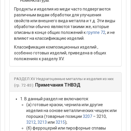
Номенклатуры.
Продукты и изделия из меди часто подвергаются
различным видам обработки для улучшения
свойств или внешнего вида металла и т.д. Эти виды
обработки обычно являются такими же, которые
описаны в конце общих положений к
группе 72
, и не
влияют на классификацию изделий.
Классификация композиционных изделий ,
особенно готовых изделий, приведена в общих
положениях к разделу XV.
РАЗДЕЛ XV Недрагоценные металлы и изделия из них
Примечания ТНВЭД
(гр. 72-83):
1. В данный раздел не включаются:
(а) готовые краски, чернила или другие
изделия на основе металлических чешуек или
порошка (товарные позиции
3207
– 3210,
3212
,
3213
или
3215
);
(б) ферроцерий или пирофорные сплавы