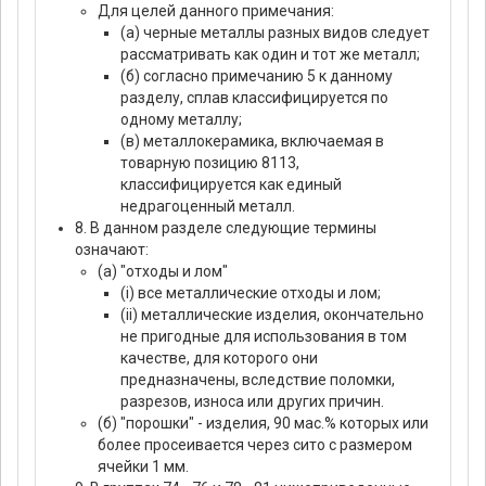
Для целей данного примечания:
(а) черные металлы разных видов следует
рассматривать как один и тот же металл;
(б) согласно примечанию 5 к данному
разделу, сплав классифицируется по
одному металлу;
(в) металлокерамика, включаемая в
товарную позицию 8113,
классифицируется как единый
недрагоценный металл.
8. В данном разделе следующие термины
означают:
(а) "отходы и лом"
(i) все металлические отходы и лом;
(ii) металлические изделия, окончательно
не пригодные для использования в том
качестве, для которого они
предназначены, вследствие поломки,
разрезов, износа или других причин.
(б) "порошки" - изделия, 90 мас.% которых или
более просеивается через сито с размером
ячейки 1 мм.