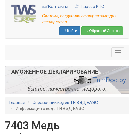
Перейти
Контакты
Парсер КТС
к
основному
Система, созданная декларантами для
содержанию
декларантов
Войти
Обратный Звонок
ТАМОЖЕННОЕ ДЕКЛАРИРОВАНИЕ
TamDoc.by
быстро. качественно. недорого.
Главная
Справочник кодов ТН ВЭД ЕАЭС
Информация о коде ТН ВЭД ЕАЭС
7403 Медь