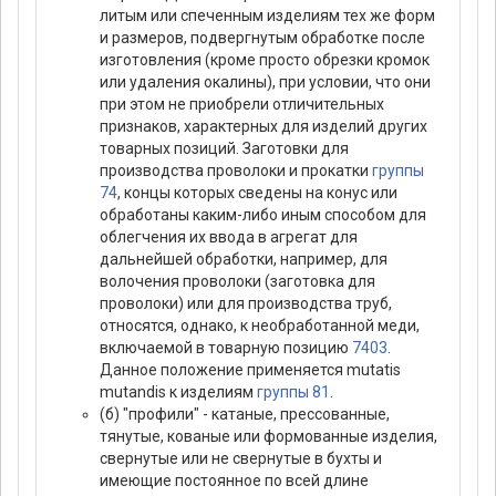
литым или спеченным изделиям тех же форм
и размеров, подвергнутым обработке после
изготовления (кроме просто обрезки кромок
или удаления окалины), при условии, что они
при этом не приобрели отличительных
признаков, характерных для изделий других
товарных позиций. Заготовки для
производства проволоки и прокатки
группы
74
, концы которых сведены на конус или
обработаны каким-либо иным способом для
облегчения их ввода в агрегат для
дальнейшей обработки, например, для
волочения проволоки (заготовка для
проволоки) или для производства труб,
относятся, однако, к необработанной меди,
включаемой в товарную позицию
7403
.
Данное положение применяется mutatis
mutandis к изделиям
группы 81
.
(б) "профили" - катаные, прессованные,
тянутые, кованые или формованные изделия,
свернутые или не свернутые в бухты и
имеющие постоянное по всей длине