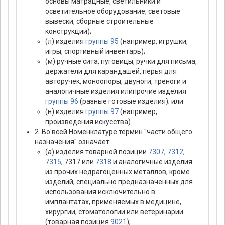
основы матрацные, светильники и
осветительное оборудование, световые
вывески, сборные строительные
конструкции);
(л) изделия
группы 95
(например, игрушки,
игры, спортивный инвентарь);
(м) ручные сита, пуговицы, ручки для письма,
держатели для карандашей, перья для
авторучек, моноопоры, двуноги, треноги и
аналогичные изделия илипрочие изделия
группы 96
(разные готовые изделия); или
(н) изделия
группы 97
(например,
произведения искусства).
2. Во всей Номенклатуре термин "части общего
назначения" означает:
(а) изделия товарной позиции
7307
,
7312
,
7315
, 7317 или
7318
и аналогичные изделия
из прочих недрагоценных металлов, кроме
изделий, специально предназначенных для
использования исключительно в
имплантатах, применяемых в медицине,
хирургии, стоматологии или ветеринарии
(товарная позиция
9021
);