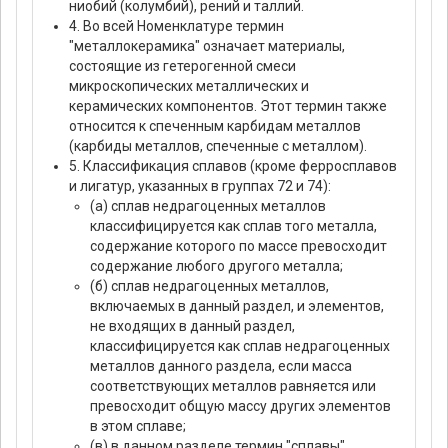
ниобий (колумбий), рений и таллий.
4. Во всей Номенклатуре термин
"металлокерамика" означает материалы,
состоящие из гетерогенной смеси
микроскопических металлических и
керамических компонентов. Этот термин также
относится к спеченным карбидам металлов
(карбиды металлов, спеченные с металлом).
5. Классификация сплавов (кроме ферросплавов
и лигатур, указанных в группах 72 и 74):
(а) сплав недрагоценных металлов
классифицируется как сплав того металла,
содержание которого по массе превосходит
содержание любого другого металла;
(б) сплав недрагоценных металлов,
включаемых в данный раздел, и элементов,
не входящих в данный раздел,
классифицируется как сплав недрагоценных
металлов данного раздела, если масса
соответствующих металлов равняется или
превосходит общую массу других элементов
в этом сплаве;
(в) в данном разделе термин "сплавы"