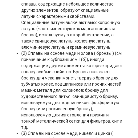
сплавы, содержащие небольшое количество
других элементов, образуют специальные
латуни с характерными свойствами.
Специальные латуни включают высокопрочную
латунь (часто известную как марганцовистая
бронза), используемую в кораблестроении, а
также свинцовую латунь, железную латунь,
алюминиевую латунь и кремниевую латунь.
(2) Сплавы на основе меди и олова ( бронзы ) (см.
примечание к субпозициям 1(б)), иногда
содержащие другие элементы, которые придают
сплаву особые свойства. Бронзы включают
бронзу для чеканки монет; твердую бронзу для
зубчатых колес, подшипников или прочих частей
машин; металл для колоколов; бронзу для
художественного литья; свинцовистую бронзу,
используемую для подшипников; фосфористую
бронзу (или раскисленную бронзу),
используемую для изготовления пружин и
тонкой металлической сетки для фильтров, сит и
т.д.
(3) Спла вы на основе меди, никеля и цинка (