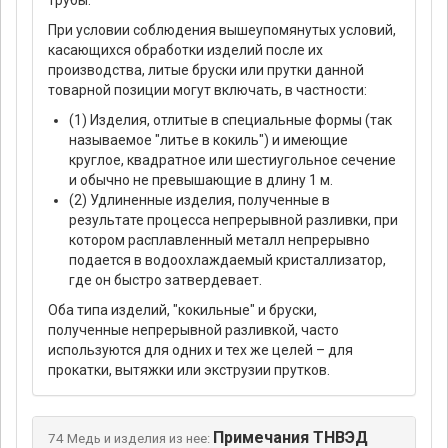
трубы.
При условии соблюдения вышеупомянутых условий,
касающихся обработки изделий после их
производства, литые бруски или прутки данной
товарной позиции могут включать, в частности:
(1) Изделия, отлитые в специальные формы (так
называемое "литье в кокиль") и имеющие
круглое, квадратное или шестиугольное сечение
и обычно не превышающие в длину 1 м.
(2) Удлиненные изделия, полученные в
результате процесса непрерывной разливки, при
котором расплавленный металл непрерывно
подается в водоохлаждаемый кристаллизатор,
где он быстро затвердевает.
Оба типа изделий, "кокильные" и бруски,
полученные непрерывной разливкой, часто
используются для одних и тех же целей – для
прокатки, вытяжки или экструзии прутков.
Примечания ТНВЭД
74 Медь и изделия из нее: