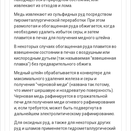
извлекают из отходов и лома.
Медь извлекают из сульфидных руд посредством
пирометаллургической переработки. При этом
размолотая и обогащенная руда обжигается, когда
необходимо удалить избыток серы, и затем
плавится в печах для получения медного штейна .
В некоторых случаях обогащенная руда плавится во
взвешенном состоянии в печах с воздушным или
кислородным дутьем (так называемая "взвешенная
плавка") без предварительного обжига.
Медный штейн обрабатывается в конвертере для
максимального удаления железа и серы и
получения "черновой меди" (названа так потому,
что имеет шершавую и ноздреватую поверхность).
Черновая медь рафинируется в отражательной
печи для получения меди огневого рафинирования
и, если требуется, может быть подвергнута в
дальнейшем электролитическому рафинированию.
Для оксидных руд, а также для некоторых других
руд и шламов применяется гидрометаллургический