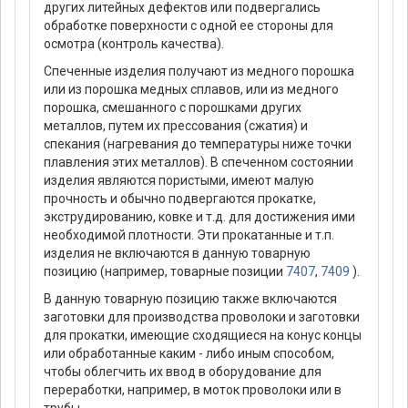
других литейных дефектов или подвергались
обработке поверхности с одной ее стороны для
осмотра (контроль качества).
Спеченные изделия получают из медного порошка
или из порошка медных сплавов, или из медного
порошка, смешанного с порошками других
металлов, путем их прессования (сжатия) и
спекания (нагревания до температуры ниже точки
плавления этих металлов). В спеченном состоянии
изделия являются пористыми, имеют малую
прочность и обычно подвергаются прокатке,
экструдированию, ковке и т.д. для достижения ими
необходимой плотности. Эти прокатанные и т.п.
изделия не включаются в данную товарную
позицию (например, товарные позиции
7407
,
7409
).
В данную товарную позицию также включаются
заготовки для производства проволоки и заготовки
для прокатки, имеющие сходящиеся на конус концы
или обработанные каким - либо иным способом,
чтобы облегчить их ввод в оборудование для
переработки, например, в моток проволоки или в