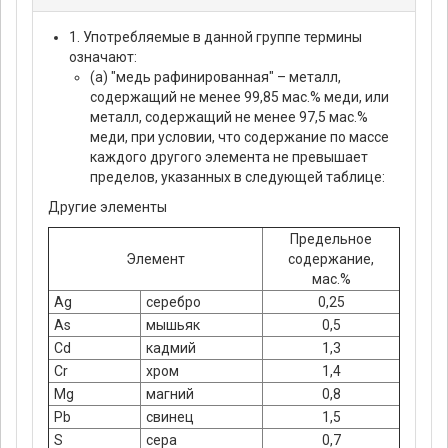
1. Употребляемые в данной группе термины
означают:
(а) "медь рафинированная" – металл,
содержащий не менее 99,85 мас.% меди, или
металл, содержащий не менее 97,5 мас.%
меди, при условии, что содержание по массе
каждого другого элемента не превышает
пределов, указанных в следующей таблице:
Другие элементы
Предельное
Элемент
содержание,
мас.%
Ag
серебро
0,25
As
мышьяк
0,5
Cd
кадмий
1,3
Cr
хром
1,4
Mg
магний
0,8
Рb
свинец
1,5
S
сера
0,7