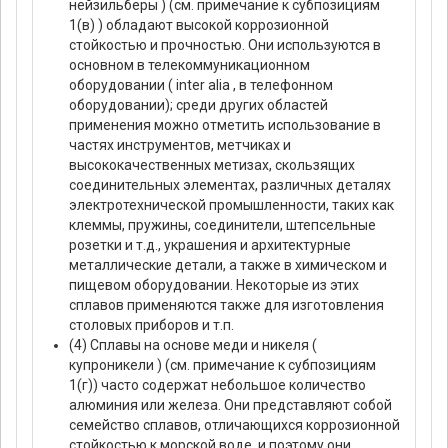
нейзильберы ) (см. примечание к субпозициям
1(в) ) обладают высокой коррозионной
стойкостью и прочностью. Они используются в
основном в телекоммуникационном
оборудовании ( inter alia , в телефонном
оборудовании); среди других областей
применения можно отметить использование в
частях инструментов, метчиках и
высококачественных метизах, скользящих
соединительных элементах, различных деталях
электротехнической промышленности, таких как
клеммы, пружины, соединители, штепсельные
розетки и т.д., украшения и архитектурные
металлические детали, а также в химическом и
пищевом оборудовании. Некоторые из этих
сплавов применяются также для изготовления
столовых приборов и т.п.
(4) Сплавы на основе меди и никеля (
купроникели ) (см. примечание к субпозициям
1(г)) часто содержат небольшое количество
алюминия или железа. Они представляют собой
семейство сплавов, отличающихся коррозионной
стойкостью к морской воде, и поэтому они