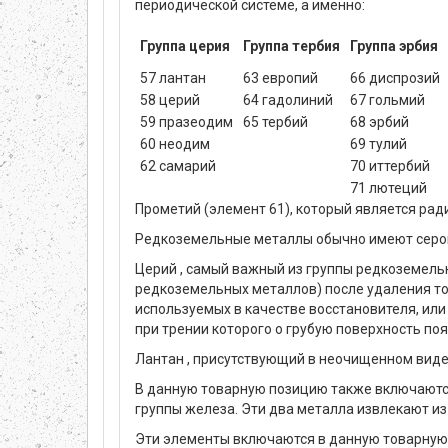
периодической системе, а именно:
Группа церия
Группа тербия
Группа эрбия
57 лантан
63 европий
66 диспрозий
58 церий
64 гадолиний
67 гольмий
59 празеодим
65 тербий
68 эрбий
60 неодим
69 тулий
62 самарий
70 иттербий
71 лютеций
Прометий (элемент 61), который является ра
Редкоземельные металлы обычно имеют серов
Церий , самый важный из группы редкоземель
редкоземельных металлов) после удаления т
используемых в качестве восстановителя, или
при трении которого о грубую поверхность по
Лантан , присутствующий в неочищенном виде 
В данную товарную позицию также включаются 
группы железа. Эти два металла извлекают и
Эти элементы включаются в данную товарную п