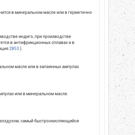
анится в минеральном масле или в герметично
изводстве индиго, при производстве
ется в антифрикционных сплавах и в
зиция
2853
).
альном масле или в запаянных ампулах.
 ампулах или в минеральном масле.
с воздухом; самый быстроокисляющийся