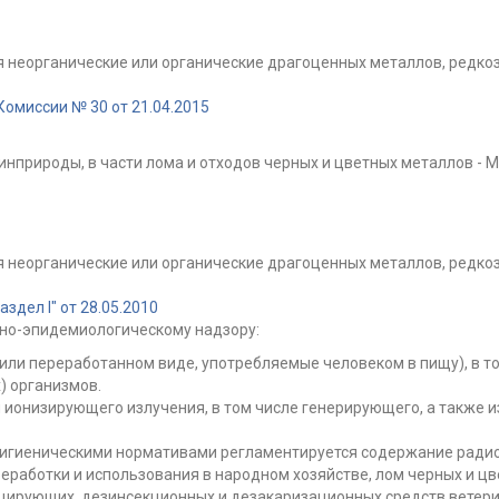
я неорганические или органические драгоценных металлов, редк
омиссии № 30 от 21.04.2015
инприроды, в части лома и отходов черных и цветных металлов -
я неорганические или органические драгоценных металлов, редк
дел I" от 28.05.2010
но-эпидемиологическому надзору:
или переработанном виде, употребляемые человеком в пищу), в то
 организмов.
 ионизирующего излучения, в том числе генерирующего, а также 
 гигиеническими нормативами регламентируется содержание радио
еработки и использования в народном хозяйстве, лом черных и цв
цирующих, дезинсекционных и дезакаризационных средств ветери