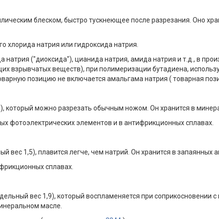
ллическим блеском, быстро тускнеющее после разрезания. Оно хр
о хлорида натрия или гидроксида натрия.
 натрия ("диоксида"), цианида натрия, амида натрия и т.д., в про
х взрывчатых веществ), при полимеризации бутадиена, использу
товарную позицию не включается амальгама натрия ( товарная по
5), который можно разрезать обычным ножом. Он хранится в минер
рых фотоэлектрических элементов и в антифрикционных сплавах.
й вес 1,5), плавится легче, чем натрий. Он хранится в запаянных
ифрикционных сплавах.
удельный вес 1,9), который воспламеняется при соприкосновении 
минеральном масле.