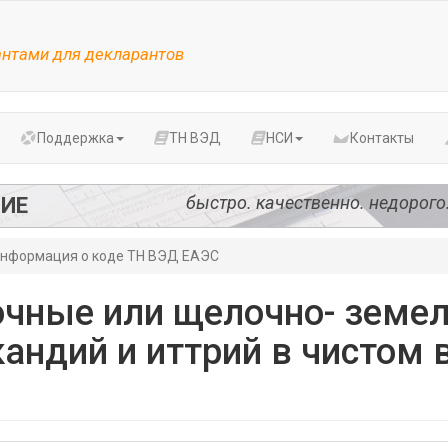
антами для декларантов
Поддержка
ТН ВЭД
НСИ
Контакты
быстро. качественно. недорого
ИЕ
нформация о коде ТН ВЭД ЕАЭС
чные или щелочно- земе
андий и иттрий в чистом в