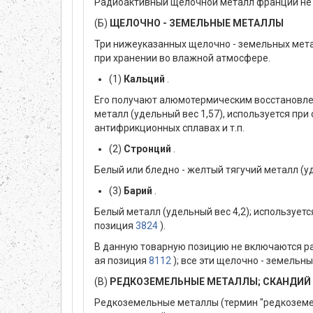
Радиоактивный щелочной металл франций не 
(Б)
ЩЕЛОЧНО - ЗЕМЕЛЬНЫЕ МЕТАЛЛЫ
Три нижеуказанных щелочно - земельных мета
при хранении во влажной атмосфере.
(1)
Кальций
.
Его получают алюмотермическим восстановле
металл (удельный вес 1,57), используется при
антифрикционных сплавах и т.п.
(2)
Стронций
.
Белый или бледно - желтый тягучий металл (уд
(3)
Барий
.
Белый металл (удельный вес 4,2); использует
позиция
3824
).
В данную товарную позицию не включаются ра
ая позиция
8112
); все эти щелочно - земельн
(В)
РЕДКОЗЕМЕЛЬНЫЕ МЕТАЛЛЫ; СКАНДИЙ И
Редкоземельные металлы (термин "редкоземел