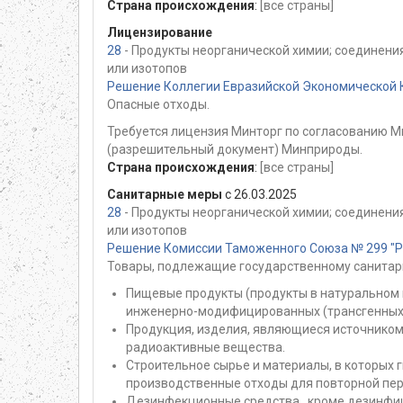
Страна происхождения
:
[все страны]
Лицензирование
28
- Продукты неорганической химии; соединени
или изотопов
Решение Коллегии Евразийской Экономической К
Опасные отходы.
Требуется лицензия Минторг по согласованию М
(разрешительный документ) Минприроды.
Страна происхождения
:
[все страны]
Санитарные меры
с 26.03.2025
28
- Продукты неорганической химии; соединени
или изотопов
Решение Комиссии Таможенного Союза № 299 "Раз
Товары, подлежащие государственному санитар
Пищевые продукты (продукты в натуральном 
инженерно-модифицированных (трансгенных)
Продукция, изделия, являющиеся источником
радиоактивные вещества.
Строительное сырье и материалы, в которых
производственные отходы для повторной пер
Дезинфекционные средства , кроме дезинфи