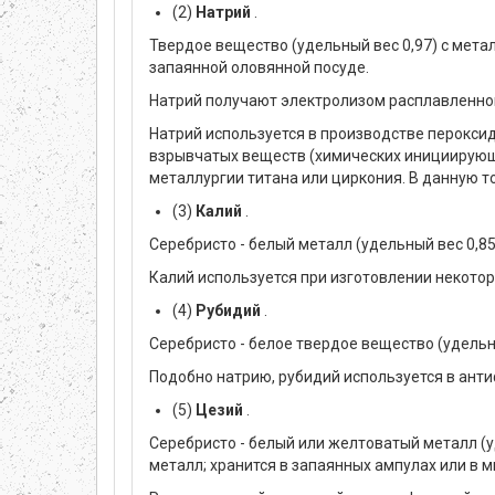
(2)
Натрий
.
Твердое вещество (удельный вес 0,97) с мета
запаянной оловянной посуде.
Натрий получают электролизом расплавленног
Натрий используется в производстве пероксида
взрывчатых веществ (химических инициирующи
металлургии титана или циркония. В данную 
(3)
Калий
.
Серебристо - белый металл (удельный вес 0,8
Калий используется при изготовлении некото
(4)
Рубидий
.
Серебристо - белое твердое вещество (удельны
Подобно натрию, рубидий используется в ант
(5)
Цезий
.
Серебристо - белый или желтоватый металл (
металл; хранится в запаянных ампулах или в 