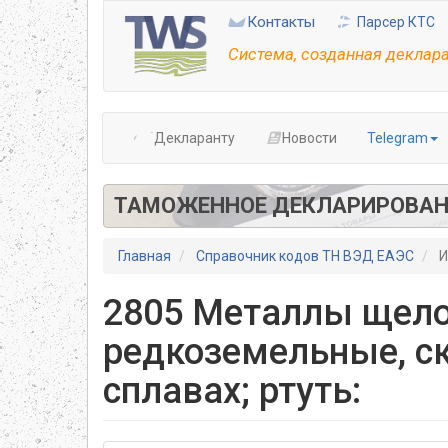
Перейти
Контакты
Парсер КТС
к
основному
Система, созданная деклар
содержанию
Декларанту
Новости
Telegram
ТАМОЖЕННОЕ ДЕКЛАРИРОВАН
Главная
Справочник кодов ТН ВЭД ЕАЭС
И
2805 Металлы щело
редкоземельные, ск
сплавах; ртуть: