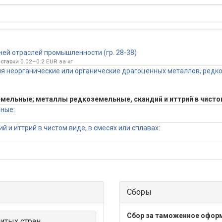
ней отраслей промышленности (гр. 28-38)
ставки 0.02–0.2 EUR за кг
ия неорганические или органические драгоценных металлов, ред
льные; металлы редкоземельные, скандий и иттрий в чистом в
ные:
 и иттрий в чистом виде, в смесях или сплавах:
Сборы
Сбор за таможенное офор
итых стран