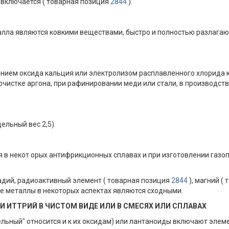
включается ( товарная позиция
2844
).
лла являются ковкими веществами, быстро и полностью разлагаютс
нием оксида кальция или электролизом расплавленного хлорида 
 очистке аргона, при рафинировании меди или стали, в производств
ельный вес 2,5).
ся в некот орых антифрикционных сплавах и при изготовлении газо
дий, радиоактивный элемент ( товарная позиция
2844
), магний (
ые металлы в некоторых аспектах являются сходными.
 ИТТРИЙ В ЧИСТОМ ВИДЕ ИЛИ В СМЕСЯХ ИЛИ СПЛАВАХ
ьный" относится и к их оксидам) или лантаноиды включают элемен