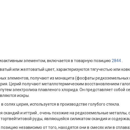
диоактивным элементом, включается в товарную позицию
2844
.
атый или желтоватый цвет, характеризуются тягучестью или ковк
ных элементов, получают из монацита (фосфаты редкоземельных м
ория. Церий получают металлотермическим восстановлением галог
 путем электролиза плавленого хлорида. Он представляет собой с
являются искры.
в солях церия, используется в производстве голубого стекла.
скандий и иттрий , очень похожие на редкоземельные металлы, ск
з тортвейтитовой руды, являющейся силикатом скандия и содержа
озицию независимо от того, находятся они в смесях или в сплав