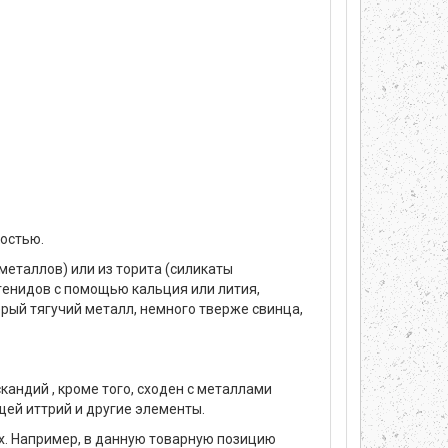
остью.
еталлов) или из торита (силикаты
енидов с помощью кальция или лития,
ерый тягучий металл, немного тверже свинца,
андий , кроме того, сходен с металлами
щей иттрий и другие элементы.
ах. Например, в данную товарную позицию