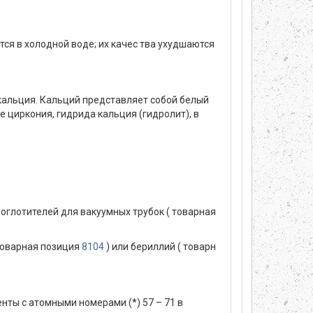
я в холодной воде; их качес тва ухудшаются
кальция. Кальций представляет собой белый
е циркония, гидрида кальция (гидролит), в
поглотителей для вакуумных трубок ( товарная
 товарная позиция
8104
) или бериллий ( товарн
ты с атомными номерами (*) 57 – 71 в