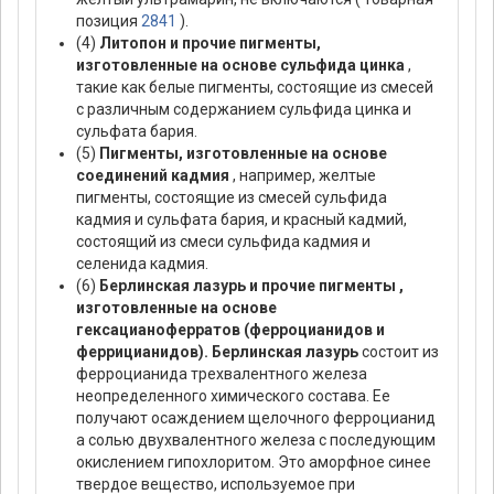
позиция
2841
).
(4)
Литопон и прочие пигменты,
изготовленные на основе сульфида цинка
,
такие как белые пигменты, состоящие из смесей
с различным содержанием сульфида цинка и
сульфата бария.
(5)
Пигменты, изготовленные на основе
соединений кадмия
, например, желтые
пигменты, состоящие из смесей сульфида
кадмия и сульфата бария, и красный кадмий,
состоящий из смеси сульфида кадмия и
селенида кадмия.
(6)
Берлинская лазурь и прочие пигменты ,
изготовленные на основе
гексацианоферратов (ферроцианидов и
феррицианидов). Берлинская лазурь
состоит из
ферроцианида трехвалентного железа
неопределенного химического состава. Ее
получают осаждением щелочного ферроцианид
а солью двухвалентного железа с последующим
окислением гипохлоритом. Это аморфное синее
твердое вещество, используемое при