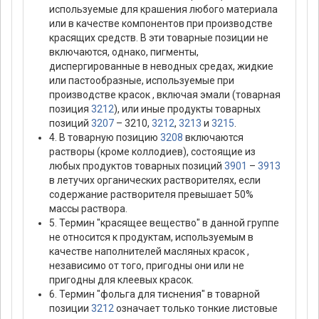
используемые для крашения любого материала
или в качестве компонентов при производстве
красящих средств. В эти товарные позиции не
включаются, однако, пигменты,
диспергированные в неводных средах, жидкие
или пастообразные, используемые при
производстве красок , включая эмали (товарная
позиция
3212
), или иные продукты товарных
позиций
3207
– 3210,
3212
,
3213
и
3215
.
4. В товарную позицию
3208
включаются
растворы (кроме коллодиев), состоящие из
любых продуктов товарных позиций
3901
–
3913
в летучих органических растворителях, если
содержание растворителя превышает 50%
массы раствора.
5. Термин "красящее вещество" в данной группе
не относится к продуктам, используемым в
качестве наполнителей масляных красок ,
независимо от того, пригодны они или не
пригодны для клеевых красок.
6. Термин "фольга для тиснения" в товарной
позиции
3212
означает только тонкие листовые