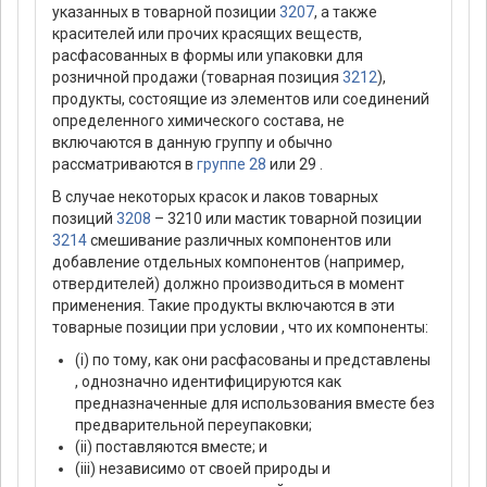
указанных в товарной позиции
3207
, а также
красителей или прочих красящих веществ,
расфасованных в формы или упаковки для
розничной продажи (товарная позиция
3212
),
продукты, состоящие из элементов или соединений
определенного химического состава, не
включаются в данную группу и обычно
рассматриваются в
группе 28
или 29 .
В случае некоторых красок и лаков товарных
позиций
3208
– 3210 или мастик товарной позиции
3214
смешивание различных компонентов или
добавление отдельных компонентов (например,
отвердителей) должно производиться в момент
применения. Такие продукты включаются в эти
товарные позиции при условии , что их компоненты:
(i) по тому, как они расфасованы и представлены
, однозначно идентифицируются как
предназначенные для использования вместе без
предварительной переупаковки;
(ii) поставляются вместе; и
(iii) независимо от своей природы и