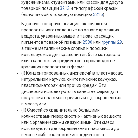
художниками, студентами, или красок для досуга
товарной позиции
3213
и типографской краски
(включаемой в товарную позицию
3215
).
В данную товарную позицию включаются
препараты, изготовленные на основе красящих
веществ, указанных выше, и также красящих
пигментов товарной позиции
2530
или
группы 28
,
а также металлические хлопья и порошки,
используемые для крашения любого материала
или в качестве ингредиентов в производстве
красящих препаратов в форме:
(I) Концентрированных дисперсий в пластмассах,
натуральном каучуке, синтетических каучуках,
пластификаторах или прочих средах. Эти
дисперсии используются в качестве сырья для
получения пластмасс, резины и т.д., окрашенных
в массе; или
(II) Смесей со сравнительно большими
количествами поверхностно - активных веществ
или с органическими связующими. Эти смеси
используются для окрашивания пластмасс и др.
в массе либо в качестве ингредиентов в