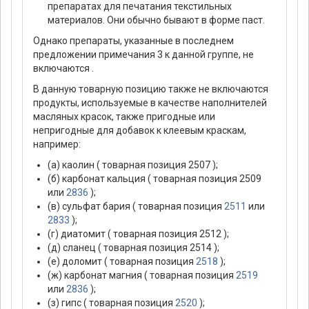
препаратах для печатания текстильных
материалов. Они обычно бывают в форме паст.
Однако препараты, указанные в последнем
предложении примечания 3 к данной группе, не
включаются .
В данную товарную позицию также не включаются
продукты, используемые в качестве наполнителей
масляных красок, также пригодные или
непригодные для добавок к клеевым краскам,
например:
(а) каолин ( товарная позиция 2507 );
(б) карбонат кальция ( товарная позиция 2509
или
2836
);
(в) сульфат бария ( товарная позиция
2511
или
2833
);
(г) диатомит ( товарная позиция 2512 );
(д) сланец ( товарная позиция 2514 );
(е) доломит ( товарная позиция
2518
);
(ж) карбонат магния ( товарная позиция
2519
или
2836
);
(з) гипс ( товарная позиция
2520
);