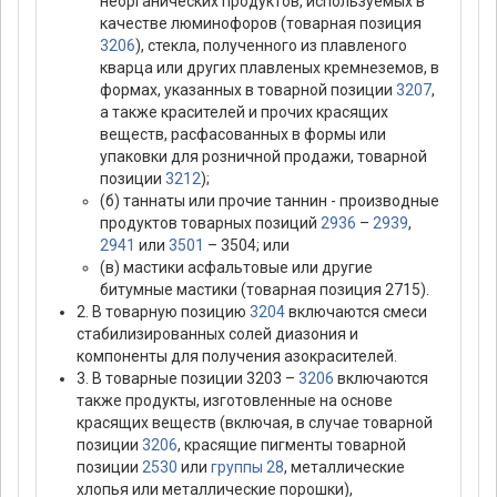
неорганических продуктов, используемых в
качестве люминофоров (товарная позиция
3206
), стекла, полученного из плавленого
кварца или других плавленых кремнеземов, в
формах, указанных в товарной позиции
3207
,
а также красителей и прочих красящих
веществ, расфасованных в формы или
упаковки для розничной продажи, товарной
позиции
3212
);
(б) таннаты или прочие таннин - производные
продуктов товарных позиций
2936
–
2939
,
2941
или
3501
– 3504; или
(в) мастики асфальтовые или другие
битумные мастики (товарная позиция 2715).
2. В товарную позицию
3204
включаются смеси
стабилизированных солей диазония и
компоненты для получения азокрасителей.
3. В товарные позиции 3203 –
3206
включаются
также продукты, изготовленные на основе
красящих веществ (включая, в случае товарной
позиции
3206
, красящие пигменты товарной
позиции
2530
или
группы 28
, металлические
хлопья или металлические порошки),