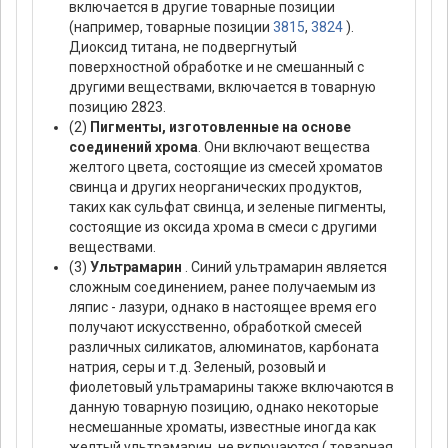
включается в другие товарные позиции
(например, товарные позиции
3815
,
3824
).
Диоксид титана, не подвергнутый
поверхностной обработке и не смешанный с
другими веществами, включается в товарную
позицию 2823.
(2)
Пигменты, изготовленные на основе
соединений хрома
. Они включают вещества
желтого цвета, состоящие из смесей хроматов
свинца и других неорганических продуктов,
таких как сульфат свинца, и зеленые пигменты,
состоящие из оксида хрома в смеси с другими
веществами.
(3)
Ультрамарин
. Синий ультрамарин является
сложным соединением, ранее получаемым из
ляпис - лазури, однако в настоящее время его
получают искусственно, обработкой смесей
различных силикатов, алюминатов, карбоната
натрия, серы и т.д. Зеленый, розовый и
фиолетовый ультрамарины также включаются в
данную товарную позицию, однако некоторые
несмешанные хроматы, известные иногда как
желтый ультрамарин, не включаются ( товарная