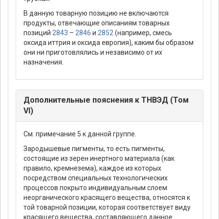
В данную товарную позицию не включаются
продукты, отвечающие описаниям товарных
позиций
2843
–
2846
и
2852
(например, смесь
оксида иттрия и оксида европия), каким бы образом
они ни приготовлялись и независимо от их
назначения.
Дополнительные пояснения к ТНВЭД (Том
VI)
См. примечание 5 к данной группе.
Зародышевые пигменты, то есть пигменты,
состоящие из зерен инертного материала (как
правило, кремнезема), каждое из которых
посредством специальных технологических
процессов покрыто индивидуальным слоем
неорганического красящего вещества, относятся к
той товарной позиции, которая соответствует виду
красящего вещества, составляющего данное