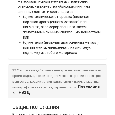
материалы, используемые для нанесения
оттисков, например, на обложках книг или
шляпных лентах, и состоящие из:
(а) металлического порошка (включая
порошок драгоценного металла) или
пигмента, агломерированного клеем,
желатином или иным связующим веществом;
или
(б) металла (включая драгоценный металл)
или пигмента, нанесенного на листовую
подложку из любого материала.
32 Экстракты дубильные или красильные; таннины и их
производные; красители, пигменты и прочие красящие
вещества; краски и лаки; шпатлевки и прочие мастики;
Пояснения
полиграфическая краска, чернила, тушь:
к ТНВЭД
ОБЩИЕ ПОЛОЖЕНИЯ
В данную группу включаются препараты,