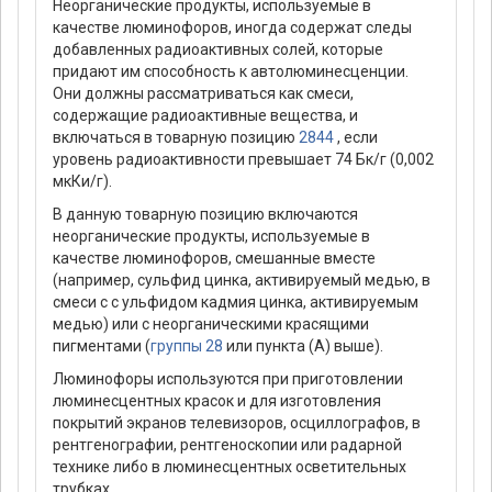
Неорганические продукты, используемые в
качестве люминофоров, иногда содержат следы
добавленных радиоактивных солей, которые
придают им способность к автолюминесценции.
Они должны рассматриваться как смеси,
содержащие радиоактивные вещества, и
включаться в товарную позицию
2844
, если
уровень радиоактивности превышает 74 Бк/г (0,002
мкКи/г).
В данную товарную позицию включаются
неорганические продукты, используемые в
качестве люминофоров, смешанные вместе
(например, сульфид цинка, активируемый медью, в
смеси с с ульфидом кадмия цинка, активируемым
медью) или с неорганическими красящими
пигментами (
группы 28
или пункта (А) выше).
Люминофоры используются при приготовлении
люминесцентных красок и для изготовления
покрытий экранов телевизоров, осциллографов, в
рентгенографии, рентгеноскопии или радарной
технике либо в люминесцентных осветительных
трубках.