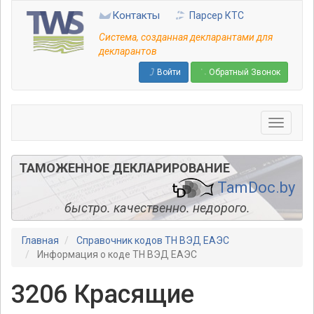
Перейти
Контакты
Парсер КТС
к
основному
Система, созданная декларантами для
содержанию
декларантов
Войти
Обратный Звонок
ТАМОЖЕННОЕ ДЕКЛАРИРОВАНИЕ
TamDoc.by
быстро. качественно. недорого.
Главная
Справочник кодов ТН ВЭД ЕАЭС
Информация о коде ТН ВЭД ЕАЭС
3206 Красящие