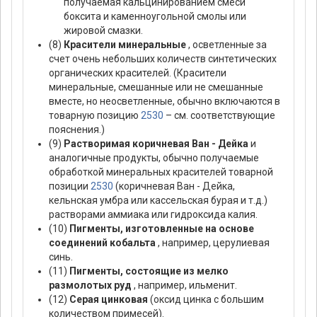
получаемая кальцинированием смеси
боксита и каменноугольной смолы или
жировой смазки.
(8)
Красители минеральные
, осветленные за
счет очень небольших количеств синтетических
органических красителей. (Красители
минеральные, смешанные или не смешанные
вместе, но неосветленные, обычно включаются в
товарную позицию
2530
– см. соответствующие
пояснения.)
(9)
Растворимая коричневая Ван - Дейка
и
аналогичные продукты, обычно получаемые
обработкой минеральных красителей товарной
позиции
2530
(коричневая Ван - Дейка,
кельнская умбра или кассельская бурая и т.д.)
растворами аммиака или гидроксида калия.
(10)
Пигменты, изготовленные на основе
соединений кобальта
, например, церулиевая
синь.
(11)
Пигменты, состоящие из мелко
размолотых руд
, например, ильменит.
(12)
Серая цинковая
(оксид цинка с большим
количеством примесей).