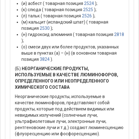
(и) асбест ( товарная позиция
2524
);
(к) слюда ( товарная позиция
2525
);
(л) тальк ( товарная позиция
2526
);
(м) кальцит (исландский шпат) ( товарная
позиция
2530
);
(н) гидроксид алюминия ( товарная позиция
2818
);
(о) смеси двух или более продуктов, указанных
выше в пунктах (а) – (н) (в основном товарная
позиция
3824
).
(Б)
НЕОРГАНИЧЕСКИЕ ПРОДУКТЫ,
ИСПОЛЬЗУЕМЫЕ В КАЧЕСТВЕ ЛЮМИНОФОРОВ,
ОПРЕДЕЛЕННОГО ИЛИ НЕОПРЕДЕЛЕННОГО
ХИМИЧЕСКОГО СОСТАВА
Неорганические продукты, используемые в
качестве люминофоров, представляют собой
продукты, которые под действием видимых или
невидимых излучений (солнечные лучи,
ультрафиолетовые лучи, электронные лучи,
рентгеновские лучи и т.д.) создают люминесценцию
(флуоресценцию или фосфоресценцию).