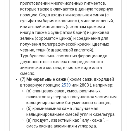
приготовлении многочисленных пигментов,
которые также включаются в данную товарную
позицию. Сюда входят минеральная синяя (с
сульфатом бария и каолином), милори зеленый,
или английская зелень (с желтым хромом и
иногда также с сульфатом бария) и цинковая
зелень (с хроматом цинка) и соединения для
получения полиграфической краски, цветных
чернил, туши (с щавелевой кислотой).
Турнбуллева синь состоит из феррицианида
двухвалентного железа неопределенного
химического состава, в чистом виде или в
смесях.
(7)
Минеральные сажи
( кроме сажи, входящей
в товарную позицию
2530
или 2803 ), например:
(а) сланцевая сажа , смесь различных
силикатов и углерода, получаемая частичным
кальцинированием битуминозных сланцев;
(б) кремнеземная сажа , получаемая
кальцинированием смесей угля и кизельгура;
(в) продукт , известный как " алу - сажа ", –
смесь оксида алюминия и углерода,