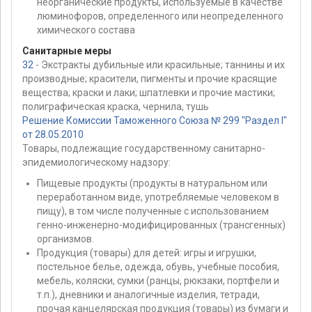
неорганические продукты, используемые в качестве
люминофоров, определенного или неопределенного
химического состава
Санитарные меры
32
- Экстракты дубильные или красильные; таннины и их
производные; красители, пигменты и прочие красящие
вещества; краски и лаки; шпатлевки и прочие мастики;
полиграфическая краска, чернила, тушь
Решение Комиссии Таможенного Союза № 299 "Раздел I"
от 28.05.2010
Товары, подлежащие государственному санитарно-
эпидемиологическому надзору:
Пищевые продукты (продукты в натуральном или
переработанном виде, употребляемые человеком в
пищу), в том числе полученные с использованием
генно-инженерно-модифицированных (трансгенных)
организмов.
Продукция (товары) для детей: игры и игрушки,
постельное белье, одежда, обувь, учебные пособия,
мебель, коляски, сумки (ранцы, рюкзаки, портфели и
т.п.), дневники и аналогичные изделия, тетради,
прочая канцелярская продукция (товары) из бумаги и