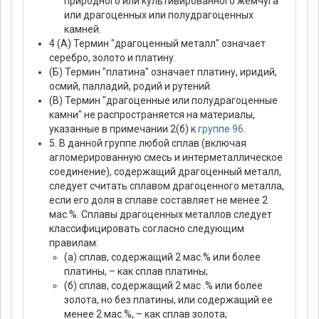
природного или культивированного жемчуга
или драгоценных или полудрагоценных
камней.
4 (А) Термин "драгоценный металл" означает
серебро, золото и платину.
(Б) Термин "платина" означает платину, иридий,
осмий, палладий, родий и рутений.
(В) Термин "драгоценные или полудрагоценные
камни" не распространяется на материалы,
указанные в примечании 2(б) к
группе 96
.
5. В данной группе любой сплав (включая
агломерированную смесь и интерметаллическое
соединение), содержащий драгоценный металл,
следует считать сплавом драгоценного металла,
если его доля в сплаве составляет не менее 2
мас.%. Сплавы драгоценных металлов следует
классифицировать согласно следующим
правилам:
(а) сплав, содержащий 2 мас.% или более
платины, – как сплав платины;
(б) сплав, содержащий 2 мас .% или более
золота, но без платины, или содержащий ее
менее 2 мас.%, – как сплав золота;