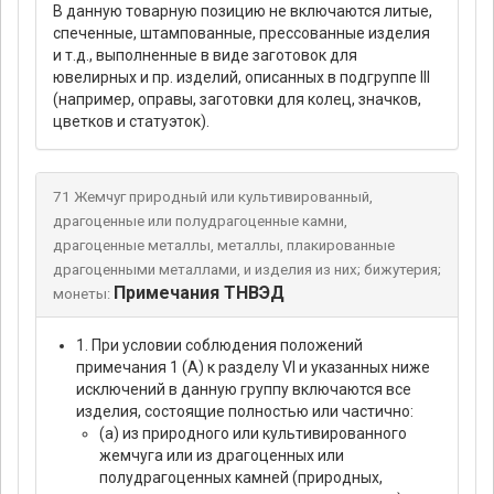
В данную товарную позицию не включаются литые,
спеченные, штампованные, прессованные изделия
и т.д., выполненные в виде заготовок для
ювелирных и пр. изделий, описанных в подгруппе III
(например, оправы, заготовки для колец, значков,
цветков и статуэток).
71 Жемчуг природный или культивированный,
драгоценные или полудрагоценные камни,
драгоценные металлы, металлы, плакированные
драгоценными металлами, и изделия из них; бижутерия;
Примечания ТНВЭД
монеты:
1. При условии соблюдения положений
примечания 1 (А) к разделу VI и указанных ниже
исключений в данную группу включаются все
изделия, состоящие полностью или частично:
(а) из природного или культивированного
жемчуга или из драгоценных или
полудрагоценных камней (природных,