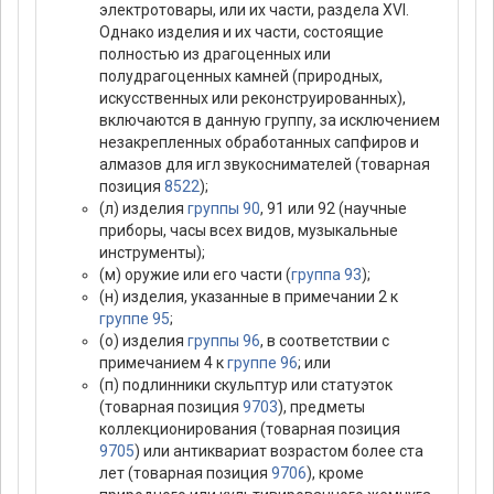
электротовары, или их части, раздела XVI.
Однако изделия и их части, состоящие
полностью из драгоценных или
полудрагоценных камней (природных,
искусственных или реконструированных),
включаются в данную группу, за исключением
незакрепленных обработанных сапфиров и
алмазов для игл звукоснимателей (товарная
позиция
8522
);
(л) изделия
группы 90
, 91 или 92 (научные
приборы, часы всех видов, музыкальные
инструменты);
(м) оружие или его части (
группа 93
);
(н) изделия, указанные в примечании 2 к
группе 95
;
(о) изделия
группы 96
, в соответствии с
примечанием 4 к
группе 96
; или
(п) подлинники скульптур или статуэток
(товарная позиция
9703
), предметы
коллекционирования (товарная позиция
9705
) или антиквариат возрастом более ста
лет (товарная позиция
9706
), кроме