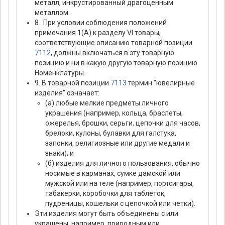
металл, инкрустированный драгоценным
металлом.
8 . При условии соблюдения положений
примечания 1(А) к разделу VI товары,
соответствующие описанию товарной позиции
7112
, должны включаться в эту товарную
позицию и ни в какую другую товарную позицию
Hоменклатуры.
9. В товарной позиции
7113
термин "ювелирные
изделия" означает:
(а) любые мелкие предметы личного
украшения (например, кольца, браслеты,
ожерелья, брошки, серьги, цепочки для часов,
брелоки, кулоны, булавки для галстука,
запонки, религиозные или другие медали и
знаки); и
(б) изделия для личного пользования, обычно
носимые в карманах, сумке дамской или
мужской или на теле (например, портсигары,
табакерки, коробочки для таблеток,
пудреницы, кошельки с цепочкой или четки).
Эти изделия могут быть объединены с или
украшены, например, природным или