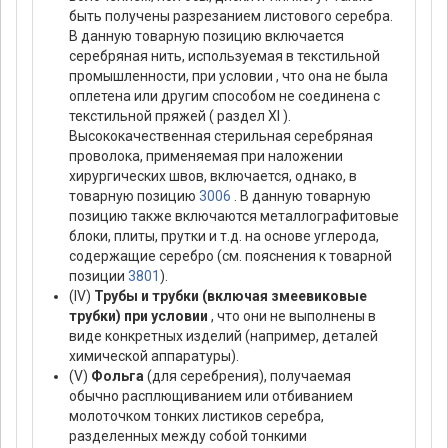
быть получены разрезанием листового серебра.
В данную товарную позицию включается
серебряная нить, используемая в текстильной
промышленности, при условии , что она не была
оплетена или другим способом не соединена с
текстильной пряжей ( раздел XI ).
Высококачественная стерильная серебряная
проволока, применяемая при наложении
хирургических швов, включается, однако, в
товарную позицию
3006
. В данную товарную
позицию также включаются металлографитовые
блоки, плиты, прутки и т.д. на основе углерода,
содержащие серебро (см. пояснения к товарной
позиции
3801
).
(IV)
Трубы и трубки (включая змеевиковые
трубки) при условии
, что они не выполнены в
виде конкретных изделий (например, деталей
химической аппаратуры).
(V)
Фольга
(для серебрения), получаемая
обычно расплющиванием или отбиванием
молоточком тонких листиков серебра,
разделенных между собой тонкими