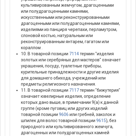
культивированным жемчугом, драгоценными
или полудрагоценными камнями,
искусственными или реконструированными
драгоценными или полудрагоценными камнями,
изделиями из панциря черепахи, перламутром,
слоновой костью, натуральным или
реконструированным янтарем, гагатом или
кораллом .
10. В товарной позиции
7114
термин "изделия
золотых или серебряных дел мастеров" означает
украшения, посуду, туалетные приборы,
курительные принадлежности и другие изделия
для домашнего обихода, учреждений или
предметы религиозного назначения.
11. В товарной позиции
7117
термин "бижутерия"
означает ювелирные изделия, определение
которых дано выше, в примечании 9(а) к данной
группе (кроме пуговиц или других изделий
товарной позиции
9606
или гребней, заколок и
шпилек для волос товарной позиции
9615
), без
природного или культивированного жемчуга,
драгоценных или полудрагоценных камней