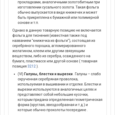
прокладками, аналогичными золотобитным при
изготовлении сусального золота. Такая фольга
обычно выпускается в виде книжечек и может
быть прикреплена к бумажной или полимерной
основе и т.п.
Однако в данную товарную позицию не включается
фольга для тиснения (известная также под
названием "книжечка из фольги"), состоящая из
серебряного порошка, агломерированного
желатином, клеем или другим связующим
веществом, либо из серебра, осажденного на
бумаге, пластмассе или другой основе ( товарная
позиция
3212
).
(VI)
Галуны, блестки и вырезки
. Галуны – слабо
скрученная серебряная проволока,
используемая в вышивании и отделке. Блестки и
вырезки используются в аналогичных целях и
представляют собой небольшие кусочки,
которым придана определенная геометрическая
форма (круглая, звездообразная и т.д.) и
которые обычно проколоты посередине .