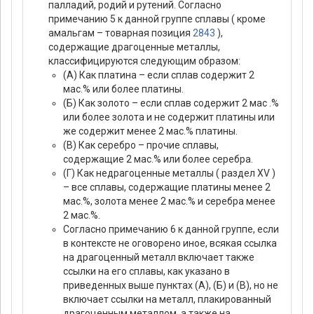
палладий, родий и рутений. Согласно
примечанию 5 к данной группе сплавы ( кроме
амальгам – товарная позиция
2843
),
содержащие драгоценные металлы,
классифицируются следующим образом:
(А) Как платина – если сплав содержит 2
мас.% или более платины.
(Б) Как золото – если сплав содержит 2 мас .%
или более золота и не содержит платины или
же содержит менее 2 мас.% платины.
(В) Как серебро – прочие сплавы,
содержащие 2 мас.% или более серебра.
(Г) Как недрагоценные металлы ( раздел ХV )
– все сплавы, содержащие платины менее 2
мас.%, золота менее 2 мас.% и серебра менее
2 мас.%.
Согласно примечанию 6 к данной группе, если
в контексте не оговорено иное, всякая ссылка
на драгоценный металл включает также
ссылки на его сплавы, как указано в
приведенных выше пунктах (А), (Б) и (В), но не
включает ссылки на металл, плакированный
драгоценным металлом, а также на