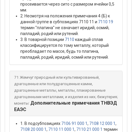
просеивается через сито с размером ячейки 0,5
мм.
2. Несмотря на положения примечания 4 (Б) к
данной группе в субпозициях 7110 11 и
7110 19
термин "платина" не означает иридий, осмий,
палладий, родий или рутений.
3. В товарной позиции
7110
каждый сплав
классифицируется по тому металлу, который
преобладает по массе, будь то платина,
палладий, родий, иридий, осмий или рутений.
71 Жемчуг природный или культивированный,
драгоценные или полудрагоценные камни,
драгоценные металлы, металлы, плакированные
драгоценными металлами, и изделия из них; бижутерия;
Дополнительные примечания ТНВЭД
монеты:
ЕАЭС
1. В подсубпозициях
7106 91 000 1
,
7108 12 000 1
,
7108 20 000 1
,
7110 11 000 1
,
7110 21 000 1
термин