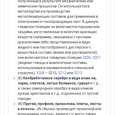
полученный в результате механических или
химических процессов. Он используется в
металлургии и в производстве
металлизирующих составов для применения в
электронике и токопроводящих паст. В данную
товарную позицию не включаются порошки или
чешуйки, изготовленные в качестве красящих
веществ (например, смешанных с прочими
красителями либо представленных в виде
жидкого или пастообразного дис персного
вещества в составе связки или растворителя);
они включаются в товарную позицию
3206
,
3207
(жидкие глянцы и аналогичные составы,
используемые в керамической и стекольной
отраслях),
3208
– 3210,
3212
или
3213
.
(II)
Необработанное серебро в виде комк ов,
зерен, слитков, литых болванок, гранул
и т.д. ;
а также самородное серебро в виде комков,
кусков, кристаллов и т.д., отделенное от пустой
породы.
(III)
Прутки, профили, проволока, плиты, листы
и полосы .
Их обычно производят прокаткой или
волочением; пол осы, диски и т.п. могут также