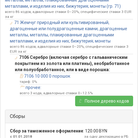
металлы, металлы, плакированные драгоценными
металлами, и изделия из них; бижутерия; монеты (гр. 71)
всего 86 кодов, адвалорные ставки 0–20%, специфические ставки 3 EUR
за кг
71 Жемчуг природный или культивированный,
драгоценные или полудрагоценные камни, драгоценные
металлы, металлы, плакированные драгоценными
металлами, и изделия из них; бижутерия; монеты
всего 86 кодов, адвалорные ставки 0–20%, специфические ставки 3
EUR за кг
7106 Серебро (включая серебро с гальваническим
покрытием из золота или платины), необработанное
или полуобработанное, или в виде порошка:
7106 10 000 0 порошок
тариф: 0%
прочее:
всего 3 кода, адвалорные ставки 0–12.5%
Полное дерево кодов
Сборы
Сбор за таможенное оформление
:
120.00 BYN
с 01.01.2018
за одну декларацию в РБ