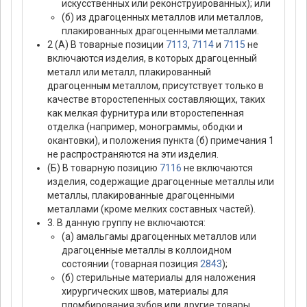
искусственных или реконструированных); или
(б) из драгоценных металлов или металлов,
плакированных драгоценными металлами.
2 (А) В товарные позиции
7113
,
7114
и
7115
не
включаются изделия, в которых драгоценный
металл или металл, плакированный
драгоценным металлом, присутствует только в
качестве второстепенных составляющих, таких
как мелкая фурнитура или второстепенная
отделка (например, монограммы, ободки и
окантовки), и положения пункта (б) примечания 1
не распространяются на эти изделия.
(Б) В товарную позицию
7116
не включаются
изделия, содержащие драгоценные металлы или
металлы, плакированные драгоценными
металлами (кроме мелких составных частей).
3. В данную группу не включаются:
(а) амальгамы драгоценных металлов или
драгоценные металлы в коллоидном
состоянии (товарная позиция
2843
);
(б) стерильные материалы для наложения
хирургических швов, материалы для
пломбирования зубов или другие товары