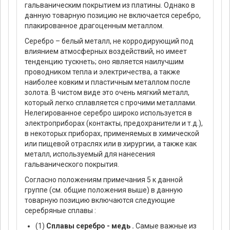
гальваническим покрытием из платины. Однако в
данную товарную позицию не включается серебро,
плакированное драгоценным металлом.
Серебро – белый металл, не корродирующий под
влиянием атмосферных воздействий, но имеет
тенденцию тускнеть; оно является наилучшим
проводником тепла и электричества, а также
наиболее ковким и пластичным металлом после
золота. В чистом виде это очень мягкий металл,
который легко сплавляется с прочими металлами.
Нелегированное серебро широко используется в
электроприборах (контакты, предохранители и т.д.),
в некоторых приборах, применяемых в химической
или пищевой отраслях или в хирургии, а также как
металл, используемый для нанесения
гальванического покрытия.
Согласно положениям примечания 5 к данной
группе (см. общие положения выше) в данную
товарную позицию включаются следующие
серебряные сплавы :
(1)
Сплавы серебро - медь .
Самые важные из