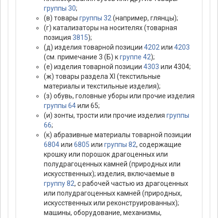
группы 30
;
(в) товары
группы 32
(например, глянцы);
(г) катализаторы на носителях (товарная
позиция
3815
);
(д) изделия товарной позиции
4202
или
4203
(см. примечание 3 (Б) к
группе 42
);
(е) изделия товарной позиции
4303
или 4304;
(ж) товары раздела ХI (текстильные
материалы и текстильные изделия);
(з) обувь, головные уборы или прочие изделия
группы 64
или 65;
(и) зонты, трости или прочие изделия
группы
66
;
(к) абразивные материалы товарной позиции
6804
или
6805
или
группы 82
, содержащие
крошку или порошок драгоценных или
полудрагоценных камней (природных или
искусственных); изделия, включаемые в
группу 82
, с рабочей частью из драгоценных
или полудрагоценных камней (природных,
искусственных или реконструированных);
машины, оборудование, механизмы,