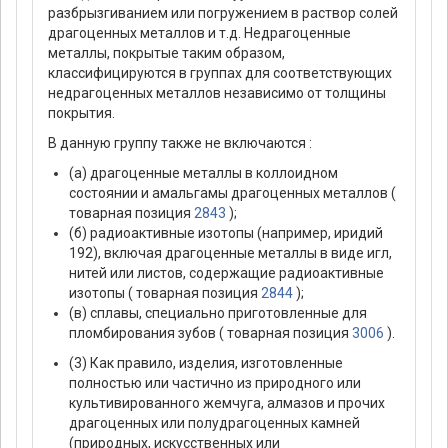
разбрызгиванием или погружением в раствор солей
драгоценных металлов и т.д. Недрагоценные
металлы, покрытые таким образом,
классифицируются в группах для соответствующих
недрагоценных металлов независимо от толщины
покрытия.
В данную группу также не включаются :
(а) драгоценные металлы в коллоидном
состоянии и амальгамы драгоценных металлов (
товарная позиция
2843
);
(б) радиоактивные изотопы (например, иридий
192), включая драгоценные металлы в виде игл,
нитей или листов, содержащие радиоактивные
изотопы ( товарная позиция
2844
);
(в) сплавы, специально приготовленные для
пломбирования зубов ( товарная позиция
3006
).
(3) Как правило, изделия, изготовленные
полностью или частично из природного или
культивированного жемчуга, алмазов и прочих
драгоценных или полудрагоценных камней
(природных, искусственных или