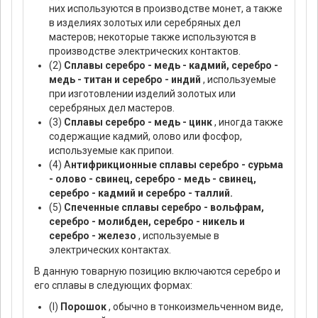
них используются в производстве монет, а также
в изделиях золотых или серебряных дел
мастеров; некоторые также используются в
производстве электрических контактов.
(2)
Сплавы серебро - медь - кадмий, серебро -
медь - титан и серебро - индий
, используемые
при изготовлении изделий золотых или
серебряных дел мастеров.
(3)
Сплавы серебро - медь - цинк
, иногда также
содержащие кадмий, олово или фосфор,
используемые как припои.
(4) А
нтифрикционные сплавы серебро - сурьма
- олово - свинец, серебро - медь - свинец,
серебро - кадмий и серебро - таллий.
(5)
Спеченные сплавы серебро - вольфрам,
серебро - молибден, серебро - никель и
серебро - железо
, используемые в
электрических контактах.
В данную товарную позицию включаются серебро и
его сплавы в следующих формах:
(I)
Порошок
, обычно в тонкоизмельченном виде,