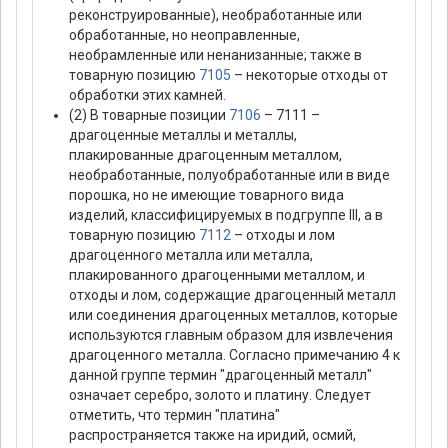
реконструированные), необработанные или
обработанные, но неоправленные,
необрамленные или ненанизанные; также в
товарную позицию
7105
– некоторые отходы от
обработки этих камней.
(2) В товарные позиции
7106
– 7111 –
драгоценные металлы и металлы,
плакированные драгоценным металлом,
необработанные, полуобработанные или в виде
порошка, но не имеющие товарного вида
изделий, классифицируемых в подгруппе III, а в
товарную позицию
7112
– отходы и лом
драгоценного металла или металла,
плакированного драгоценными металлом, и
отходы и лом, содержащие драгоценный металл
или соединения драгоценных металлов, которые
используются главным образом для извлечения
драгоценного металла. Согласно примечанию 4 к
данной группе термин "драгоценный металл"
означает серебро, золото и платину. Следует
отметить, что термин "платина"
распространяется также на иридий, осмий,