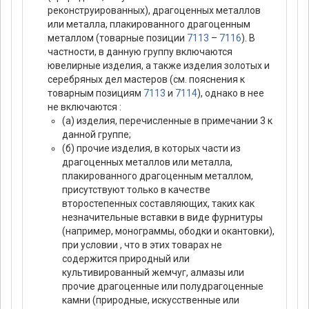
реконструированных), драгоценных металлов
или металла, плакированного драгоценным
металлом (товарные позиции
7113
–
7116
). В
частности, в данную группу включаются
ювелирные изделия, а также изделия золотых и
серебряных дел мастеров (см. пояснения к
товарным позициям
7113
и
7114
), однако в нее
не включаются :
(а) изделия, перечисленные в примечании 3 к
данной группе;
(б) прочие изделия, в которых части из
драгоценных металлов или металла,
плакированного драгоценным металлом,
присутствуют только в качестве
второстепенных составляющих, таких как
незначительные вставки в виде фурнитуры
(например, монограммы, ободки и окантовки),
при условии , что в этих товарах не
содержится природный или
культивированный жемчуг, алмазы или
прочие драгоценные или полудрагоценные
камни (природные, искусственные или