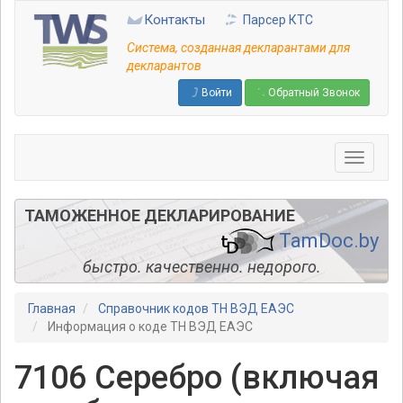
Перейти
Контакты
Парсер КТС
к
основному
Система, созданная декларантами для
содержанию
декларантов
Войти
Обратный Звонок
ТАМОЖЕННОЕ ДЕКЛАРИРОВАНИЕ
TamDoc.by
быстро. качественно. недорого.
Главная
Справочник кодов ТН ВЭД ЕАЭС
Информация о коде ТН ВЭД ЕАЭС
7106 Серебро (включая